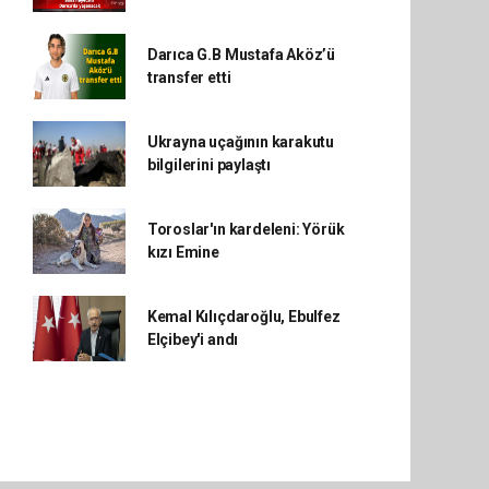
Darıca G.B Mustafa Aköz’ü
transfer etti
Ukrayna uçağının karakutu
bilgilerini paylaştı
Toroslar'ın kardeleni: Yörük
kızı Emine
Kemal Kılıçdaroğlu, Ebulfez
Elçibey'i andı