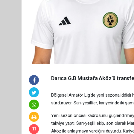
Darıca G.B Mustafa Aköz’ü transfer
Bölgesel Amatör Lig’de yeni sezona iddialı ha
sürdürüyor. Sarı-yeşilliler, kariyerinde iki 
Yeni sezon öncesi kadrosunu güçlendirmeye
takviye yaptı. Sarı-yeşilli ekip, son olarak
Aköz ile anlaşmaya vardığını duyurdu. Kariy