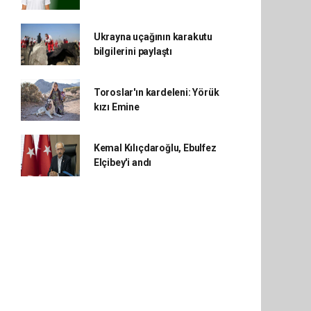
Ukrayna uçağının karakutu
bilgilerini paylaştı
Toroslar'ın kardeleni: Yörük
kızı Emine
Kemal Kılıçdaroğlu, Ebulfez
Elçibey'i andı