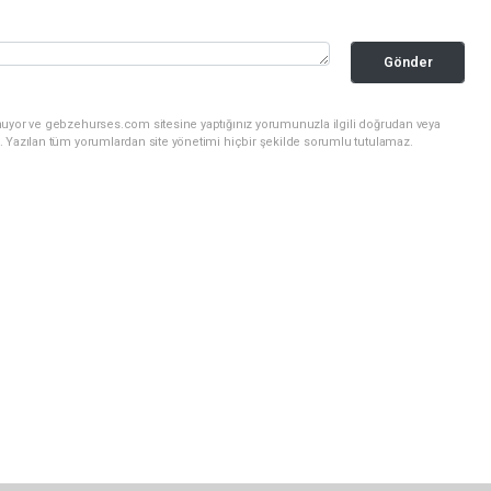
Gönder
nuyor ve gebzehurses.com sitesine yaptığınız yorumunuzla ilgili doğrudan veya
. Yazılan tüm yorumlardan site yönetimi hiçbir şekilde sorumlu tutulamaz.