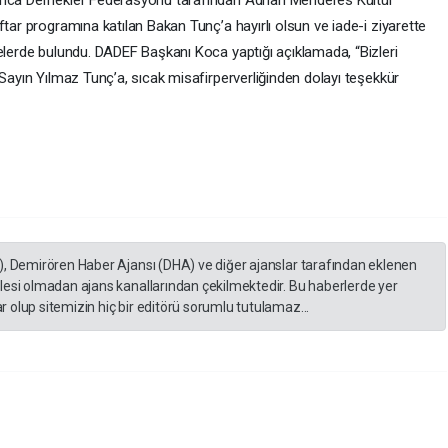
arıca Dernekler Federasyonu tarafından Adnan Menderes Kültür
ftar programına katılan Bakan Tunç’a hayırlı olsun ve iade-i ziyarette
relerde bulundu. DADEF Başkanı Koca yaptığı açıklamada, “Bizleri
 Sayın Yılmaz Tunç’a, sıcak misafirperverliğinden dolayı teşekkür
), Demirören Haber Ajansı (DHA) ve diğer ajanslar tarafından eklenen
lesi olmadan ajans kanallarından çekilmektedir. Bu haberlerde yer
 olup sitemizin hiç bir editörü sorumlu tutulamaz...