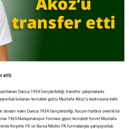
 etti
zırlanan Darıca 1934 Gençlerbirliği, transfer çalışmalarını
şampiyonluk bulunan tecrübeli golcü Mustafa Aköz’ü kadrosuna kattı.
 devam eden Darıca 1934 Gençlerbirliği, hücum hattına önemli bir
 Manisa 1965 Nurlupınarspor forması giyen tecrübeli forvet Mustafa
erinde Kırşehir FK ve Bursa Nilüfer FK formalarıyla şampiyonluk