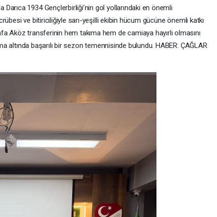
Darıca 1934 Gençlerbirliği’nin gol yollarındaki en önemli
übesi ve bitiriciliğiyle sarı-yeşilli ekibin hücum gücüne önemli katkı
afa Aköz transferinin hem takıma hem de camiaya hayırlı olmasını
forma altında başarılı bir sezon temennisinde bulundu. HABER: ÇAĞLAR