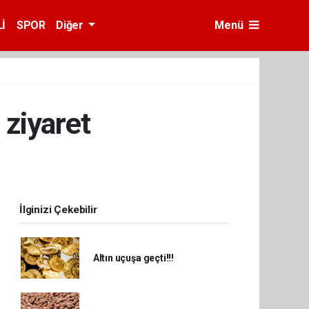
İ
SPOR
Diğer
Menü
ziyaret
İlginizi Çekebilir
Altın uçuşa geçti!!!