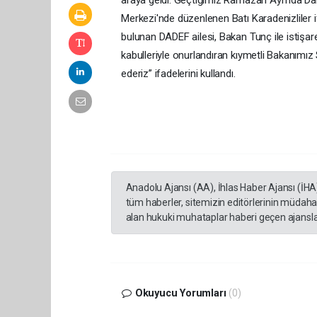
araya geldi. Geçtiğimiz Ramazan Ayı’nda D
Merkezi'nde düzenlenen Batı Karadenizliler i
bulunan DADEF ailesi, Bakan Tunç ile istişa
kabulleriyle onurlandıran kıymetli Bakanımız
ederiz” ifadelerini kullandı.
Anadolu Ajansı (AA), İhlas Haber Ajansı (İHA
tüm haberler, sitemizin editörlerinin müdaha
alan hukuki muhataplar haberi geçen ajanslar
Okuyucu Yorumları
(0)