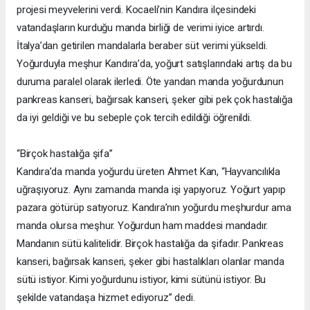
projesi meyvelerini verdi. Kocaeli’nin Kandıra ilçesindeki
vatandaşların kurduğu manda birliği de verimi iyice artırdı.
İtalya’dan getirilen mandalarla beraber süt verimi yükseldi.
Yoğurduyla meşhur Kandıra’da, yoğurt satışlarındaki artış da bu
duruma paralel olarak ilerledi. Öte yandan manda yoğurdunun
pankreas kanseri, bağırsak kanseri, şeker gibi pek çok hastalığa
da iyi geldiği ve bu sebeple çok tercih edildiği öğrenildi.
“Birçok hastalığa şifa”
Kandıra’da manda yoğurdu üreten Ahmet Kan, “Hayvancılıkla
uğraşıyoruz. Aynı zamanda manda işi yapıyoruz. Yoğurt yapıp
pazara götürüp satıyoruz. Kandıra’nın yoğurdu meşhurdur ama
manda olursa meşhur. Yoğurdun ham maddesi mandadır.
Mandanın sütü kalitelidir. Birçok hastalığa da şifadır. Pankreas
kanseri, bağırsak kanseri, şeker gibi hastalıkları olanlar manda
sütü istiyor. Kimi yoğurdunu istiyor, kimi sütünü istiyor. Bu
şekilde vatandaşa hizmet ediyoruz” dedi.