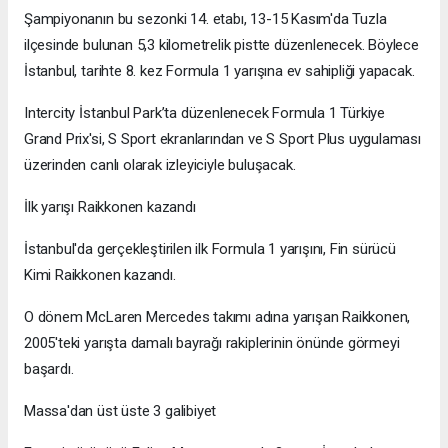
Şampiyonanın bu sezonki 14. etabı, 13-15 Kasım'da Tuzla
ilçesinde bulunan 5,3 kilometrelik pistte düzenlenecek. Böylece
İstanbul, tarihte 8. kez Formula 1 yarışına ev sahipliği yapacak.
Intercity İstanbul Park’ta düzenlenecek Formula 1 Türkiye
Grand Prix'si, S Sport ekranlarından ve S Sport Plus uygulaması
üzerinden canlı olarak izleyiciyle buluşacak.
İlk yarışı Raikkonen kazandı
İstanbul'da gerçekleştirilen ilk Formula 1 yarışını, Fin sürücü
Kimi Raikkonen kazandı.
O dönem McLaren Mercedes takımı adına yarışan Raikkonen,
2005'teki yarışta damalı bayrağı rakiplerinin önünde görmeyi
başardı.
Massa'dan üst üste 3 galibiyet