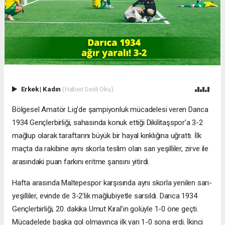
Erkek
|
Kadın
(Haberi Sesli Oku)
Bölgesel Amatör Lig’de şampiyonluk mücadelesi veren Darıca
1934 Gençlerbirliği, sahasında konuk ettiği Dikilitaşspor’a 3-2
mağlup olarak taraftarını büyük bir hayal kırıklığına uğrattı. İlk
maçta da rakibine aynı skorla teslim olan sarı yeşilliler, zirve ile
arasındaki puan farkını eritme şansını yitirdi.
Hafta arasında Maltepespor karşısında aynı skorla yenilen sarı-
yeşilliler, evinde de 3-2’lik mağlubiyetle sarsıldı. Darıca 1934
Gençlerbirliği, 20. dakika Umut Kıral’ın golüyle 1-0 öne geçti.
Mücadelede başka gol olmayınca ilk yarı 1-0 sona erdi. İkinci