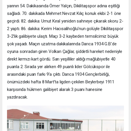
yarının 54. Dakikasında Ömer Yalçın, Dikilitaşspor adına eşitliği
sağladı. 70. dakikada Mehmet Nevzat Kılıç konuk ekibi 2-1 öne
geçirdi. 82. dakika: Umut Kıral yeniden sahneye çıkarak skoru 2-
2 yaptı. 86. dakika: Kerim Hacısalihoğlu’nun golüyle Dikilitaşspor
3-2’lik galibiyete ulaştı. Maçı 3-2 kaybeden temsilcimiz büyük
şok yaşadı. Maçın uzatma dakikalarında Darıca 1934 G.B.’de
oyuna sonradan giren Volkan Çağlar, şiddetli hareket nedeniyle
direkt kırmızı kart gördü. Sarı yeşilliler aldığı mağlubiyetle 40
puanla 2. Sırada yer alırken 49 puanlı lider Gölcükspor ile
arasındaki puan farkı 9’a çıktı. Darıca 1934 Gençlerbirliği,
önümüzdeki hafta 8 Mart’ta ligden çekilen Beylerbeyi 1911
karşısında hükmen galibiyet alarak 3 puanı hanesine
yazdıracak.