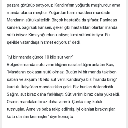
pazara götürüp satıyoruz. Kandıra’nın yoğurdu meşhurdur ama
manda olursa meşhur. Yoğurdun ham maddesi mandadır.
Mandanın sütü kalitelidir. Birçok hastalığa da şifadır. Pankreas
kanseri, bağırsak kanseri, şeker gibi hastalıkları olanlar manda
sütü istiyor. Kimi yoğurdunu istiyor, kimi sütünü istiyor. Bu
şekilde vatandaşa hizmet ediyoruz” dedi.
“İyi bir manda günde 10 kilo süt verir”
Bölgede manda sütü verimliliğinin nasıl arttığını anlatan Kan,
“Mandanın çok aşırı sütü olmaz. Bugün iyi bir manda takriben
sabah ve akşam 10 kilo süt verir. Kandıra’ya biz ‘manda birliği’
kurduk. İtalya’dan manda ırkları geldi. Biz bunları döllendirdik.
Sağım, süt biraz daha farklılaştı. Süt verimi biraz daha yükseldi.
Oranın mandaları biraz daha verimli. Çünkü soy, kütük
tutmuşlar. Anne ve baba takip edilmiş. İyi olanları bırakmışlar,
kötü olanları kesmişler” diye konuştu.