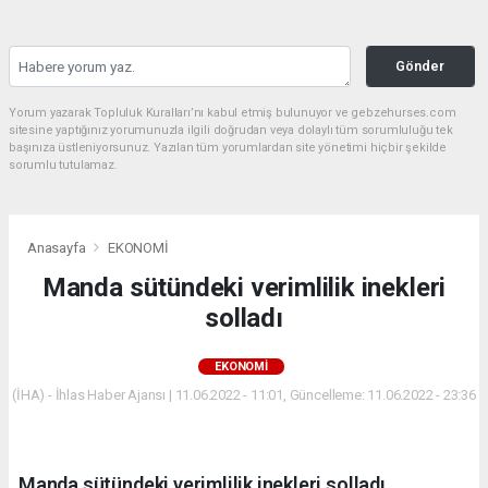
Gönder
Yorum yazarak Topluluk Kuralları’nı kabul etmiş bulunuyor ve gebzehurses.com
sitesine yaptığınız yorumunuzla ilgili doğrudan veya dolaylı tüm sorumluluğu tek
başınıza üstleniyorsunuz. Yazılan tüm yorumlardan site yönetimi hiçbir şekilde
sorumlu tutulamaz.
Anasayfa
EKONOMİ
Manda sütündeki verimlilik inekleri
solladı
EKONOMİ
(İHA) - İhlas Haber Ajansı | 11.06.2022 - 11:01, Güncelleme: 11.06.2022 - 23:36
Manda sütündeki verimlilik inekleri solladı