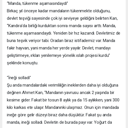
“Manda, tükenme aşamasındaydı”
Birkaç yıl önceye kadar mandaların tükenmekte olduğunu,
devlet teşviği sayesinde çok iyi seviyeye geldiğini belirten Kan,
“Kandıra’da birliği kurduktan sonra manda sayısı arttı. Manda,
tükenme aşamasındaydı. Yeniden bir hız kazandı. Devletimiz de
buna teşvik veriyor tabi. Oradan biraz istifademiz var. Manda
fakir hayvan, yani manda her yerde yayılır. Devlet, mandayı
geliştirmeye, ırkları yenilemeye yönelik ıslah projesi kurdu”
şeklinde konuştu.
“İneği solladı”
Şu anda mandalardaki verimliliğin ineklerden daha iyi olduğuna
değinen Ahmet Kan, “Mandanın yavrusu ancak 2 yaşında bir
kesime gider. Fakat bir tosun 8 aylık ya da 15 aylıkken, yani 300
kilo karkas ete ulaşır. Mandanınki ulaşmaz. Onun için mandada
ineğe göre gelir düzeyi biraz daha düşüktür. Fakat şu anda
manda, ineği solladı. Devletin de burada payı var. Yoğurt da