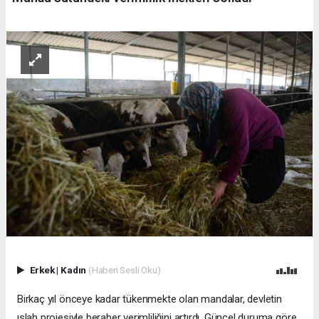
Erkek
|
Kadın
(Haberi Sesli Oku)
Birkaç yıl önceye kadar tükenmekte olan mandalar, devletin
ıslah projesiyle beraber verimliliğini artırdı. Güncel duruma göre,