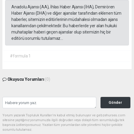
Anadolu Ajansı (AA), İhlas Haber Ajansı (İHA), Demirören
Haber Ajansı (DHA) ve diğer ajanslar tarafından eklenen tüm
haberler, sitemizin editörlerinin müdahalesi olmadan ajans
kanallarından çekilmektedir. Bu haberlerde yer alan hukuki
muhataplar haberi geçen ajanslar olup sitemizin hiç bir
editörü sorumlu tutulamaz...
#formula 1
Okuyucu Yorumları
(0)
Gönder
Yorum yazarak Topluluk Kuralları’nı kabul etmiş bulunuyor ve gebzehurses.com
sitesine yaptığınız yorumunuzla ilgili doğrudan veya dolaylı tüm sorumluluğu tek
başınıza üstleniyorsunuz. Yazılan tüm yorumlardan site yönetimi hiçbir şekilde
sorumlu tutulamaz.