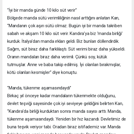
“İyi bir manda günde 10 kilo süt verir”
Bölgede manda sütü verimliliğinin nasıl arttığını anlatan Kan,
“Mandanın çok aşırı sütü olmaz. Bugün iyi bir manda takriben
sabah ve akşam 10 kilo süt verir. Kandıra’ya biz ‘manda birliği’
kurduk. İtalya’dan manda ırkları geldi. Biz bunları döllendirdik.
Sağım, süt biraz daha farklılaştı. Süt verimi biraz daha yükseldi.
Oranın mandaları biraz daha verimli. Çünkü soy, kütük
tutmuşlar. Anne ve baba takip edilmiş. İyi olanları bırakmışlar,
kötü olanları kesmişler” diye konuştu.
“Manda, tükenme aşamasındaydı”
Birkaç yıl önceye kadar mandaların tükenmekte olduğunu,
devlet teşviği sayesinde çok iyi seviyeye geldiğini belirten Kan,
“Kandıra’da birliği kurduktan sonra manda sayısı arttı. Manda,
tükenme aşamasındaydı. Yeniden bir hız kazandı. Devletimiz de
buna teşvik veriyor tabi. Oradan biraz istifademiz var. Manda