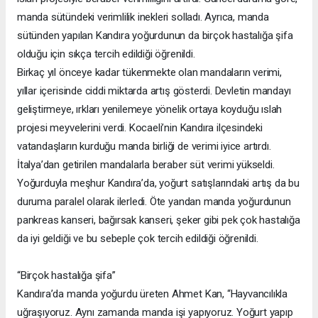
manda sütündeki verimlilik inekleri solladı. Ayrıca, manda
sütünden yapılan Kandıra yoğurdunun da birçok hastalığa şifa
olduğu için sıkça tercih edildiği öğrenildi.
Birkaç yıl önceye kadar tükenmekte olan mandaların verimi,
yıllar içerisinde ciddi miktarda artış gösterdi. Devletin mandayı
geliştirmeye, ırkları yenilemeye yönelik ortaya koyduğu ıslah
projesi meyvelerini verdi. Kocaeli’nin Kandıra ilçesindeki
vatandaşların kurduğu manda birliği de verimi iyice artırdı.
İtalya’dan getirilen mandalarla beraber süt verimi yükseldi.
Yoğurduyla meşhur Kandıra’da, yoğurt satışlarındaki artış da bu
duruma paralel olarak ilerledi. Öte yandan manda yoğurdunun
pankreas kanseri, bağırsak kanseri, şeker gibi pek çok hastalığa
da iyi geldiği ve bu sebeple çok tercih edildiği öğrenildi.
“Birçok hastalığa şifa”
Kandıra’da manda yoğurdu üreten Ahmet Kan, “Hayvancılıkla
uğraşıyoruz. Aynı zamanda manda işi yapıyoruz. Yoğurt yapıp