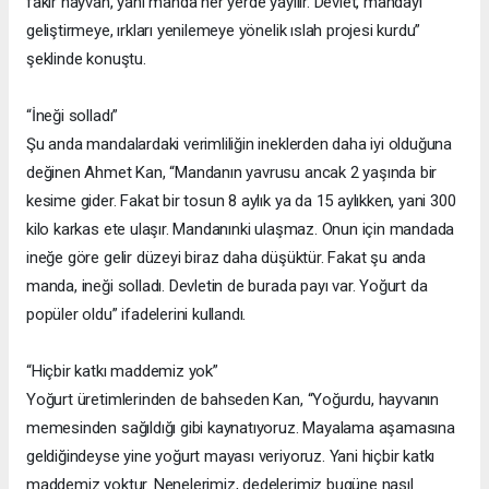
fakir hayvan, yani manda her yerde yayılır. Devlet, mandayı
geliştirmeye, ırkları yenilemeye yönelik ıslah projesi kurdu”
şeklinde konuştu.
“İneği solladı”
Şu anda mandalardaki verimliliğin ineklerden daha iyi olduğuna
değinen Ahmet Kan, “Mandanın yavrusu ancak 2 yaşında bir
kesime gider. Fakat bir tosun 8 aylık ya da 15 aylıkken, yani 300
kilo karkas ete ulaşır. Mandanınki ulaşmaz. Onun için mandada
ineğe göre gelir düzeyi biraz daha düşüktür. Fakat şu anda
manda, ineği solladı. Devletin de burada payı var. Yoğurt da
popüler oldu” ifadelerini kullandı.
“Hiçbir katkı maddemiz yok”
Yoğurt üretimlerinden de bahseden Kan, “Yoğurdu, hayvanın
memesinden sağıldığı gibi kaynatıyoruz. Mayalama aşamasına
geldiğindeyse yine yoğurt mayası veriyoruz. Yani hiçbir katkı
maddemiz yoktur. Nenelerimiz, dedelerimiz bugüne nasıl