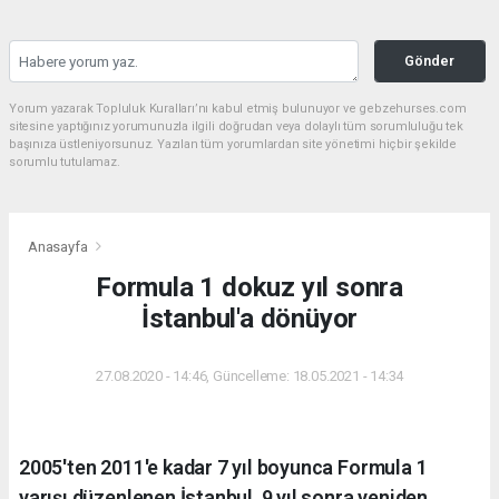
Gönder
Yorum yazarak Topluluk Kuralları’nı kabul etmiş bulunuyor ve gebzehurses.com
sitesine yaptığınız yorumunuzla ilgili doğrudan veya dolaylı tüm sorumluluğu tek
başınıza üstleniyorsunuz. Yazılan tüm yorumlardan site yönetimi hiçbir şekilde
sorumlu tutulamaz.
Anasayfa
Formula 1 dokuz yıl sonra
İstanbul'a dönüyor
27.08.2020 - 14:46, Güncelleme: 18.05.2021 - 14:34
2005'ten 2011'e kadar 7 yıl boyunca Formula 1
yarışı düzenlenen İstanbul, 9 yıl sonra yeniden