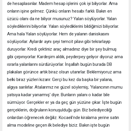
de hesaplasınlar. Madem hesap işlerini çok iyi biliyorlar. Ama
onların işine gelmez. Çünkü onların hesabı farklı. Bakın en
üzücü olanı da ne biliyor musunuz? Yalan söylüyorlar. Yalan
söylediklerini biliyorlar. Yalan söylediklerini bildiğimizi biliyorlar.
Ama hala Yalan söylüyorlar. Hem de yalanın daniskasını
söylüyorlar. Aylardır aynı şeyi temcit pilavı gibi tekrarlayıp
duruyorlar. Kredi çektiniz araç almadınız diye bir şey bulmuş
gibi çırpınıyorlar. Kardeşim aldık, peyderpey geliyor diyoruz ama
ısrarla yalanlarını sürdürüyorlar. İnşallah bugün burada DB
plakaları görünce artık biraz olsun utanırlar. Beklemiyoruz ama
belki biraz yüzleri kızarır. Gerçi bu kez da başka bir yalana,
algıya sarılırlar. Atalarımız ne güzel söylemiş; ‘Yalancının mumu
yatsıya kadar yanarmış’ diye. Bunların yalanı o kadar bile
sürmüyor. Gerçekler er ya da geç gün yüzüne çıkar. İşte bugün
gerçeklerin, doğruların konuşulduğu gün. Biz belediyeciliği
onlardan öğrenecek değiliz. Kocaeli’nde kiralama yerine satın
alma modeline geçen ilk belediye biziz. Bakın işte bugün