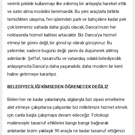
verimli şekilde kullanmayı ilke edinmiş bir anlayışla hareket ettik
ve satın alma modelini benimsedik. Bu yeni araçlarla birlikte
temizlikten ulaşıma, fen işlerinden park ve bahçelere kadar pek
çok birimimiz sahada daha güçlü olacak, Darıca’mızın her
noktasında hizmet kalitesi artacaktır. Biz Darıca’ya hizmet
etmeyi bir görev değil, bir gönül işi olarak görüyoruz. Bu
yatırımlar, sadece bugünü değil, yarını da düşünerek atılmış
adımlardır. Şeffaf, tasarruflu ve vatandaş odaklı belediyecilik
anlayışımızla Darıca’yı daha yaşanabilir, daha modern bir kent
haline getirmeye kararlıyız.
BELEDİYECİLİĞİ KİMSEDEN ÖĞRENECEK DEĞİLİZ
Birileri her ne kadar yalanlarıyla, algılarıyla bizi siyasi emellerine
alet etmeye çalışırlarsa çalışsınlar biz milletimize hizmet etmek
için canla başla çalışmaya devam edeceğiz. Fotokopi
makinesiyle tasarruf ettiklerini bangır bangır bağırarak
anlatanlar bizim yaklaşık 90 araçla ne kadar tasarruf ettiğimizi