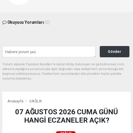
Okuyucu Yorumları
(0)
Gönder
Yorum yazarak Topluluk Kuralları’nı kabul etmiş bulunuyor ve gebzehurses.com
sitesine yaptığınız yorumunuzla ilgili doğrudan veya dolaylı tüm sorumluluğu tek
başınıza üstleniyorsunuz. Yazılan tüm yorumlardan site yönetimi hiçbir şekilde
sorumlu tutulamaz.
Anasayfa
SAĞLIK
07 AĞUSTOS 2026 CUMA GÜNÜ
HANGİ ECZANELER AÇIK?