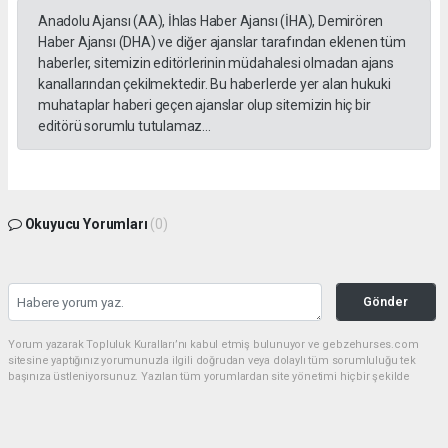
Anadolu Ajansı (AA), İhlas Haber Ajansı (İHA), Demirören
Haber Ajansı (DHA) ve diğer ajanslar tarafından eklenen tüm
haberler, sitemizin editörlerinin müdahalesi olmadan ajans
kanallarından çekilmektedir. Bu haberlerde yer alan hukuki
muhataplar haberi geçen ajanslar olup sitemizin hiç bir
editörü sorumlu tutulamaz...
Okuyucu Yorumları
(0)
Gönder
Yorum yazarak Topluluk Kuralları’nı kabul etmiş bulunuyor ve gebzehurses.com
sitesine yaptığınız yorumunuzla ilgili doğrudan veya dolaylı tüm sorumluluğu tek
başınıza üstleniyorsunuz. Yazılan tüm yorumlardan site yönetimi hiçbir şekilde
sorumlu tutulamaz.