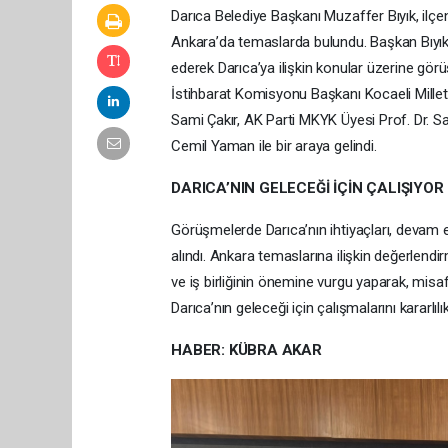
Darıca Belediye Başkanı Muzaffer Bıyık, ilç
Ankara’da temaslarda bulundu. Başkan Bıyık, T
ederek Darıca’ya ilişkin konular üzerine görü
İstihbarat Komisyonu Başkanı Kocaeli Milletv
Sami Çakır, AK Parti MKYK Üyesi Prof. Dr. S
Cemil Yaman ile bir araya gelindi.
DARICA’NIN GELECEĞİ İÇİN ÇALIŞIYOR
Görüşmelerde Darıca’nın ihtiyaçları, devam e
alındı. Ankara temaslarına ilişkin değerlendi
ve iş birliğinin önemine vurgu yaparak, misafi
Darıca’nın geleceği için çalışmalarını kararlılı
HABER: KÜBRA AKAR