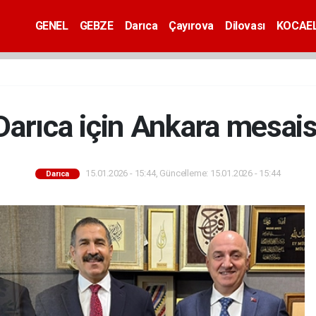
GENEL
GEBZE
Darıca
Çayırova
Dilovası
KOCAEL
Darıca için Ankara mesais
15.01.2026 - 15:44, Güncelleme: 15.01.2026 - 15:44
Darıca