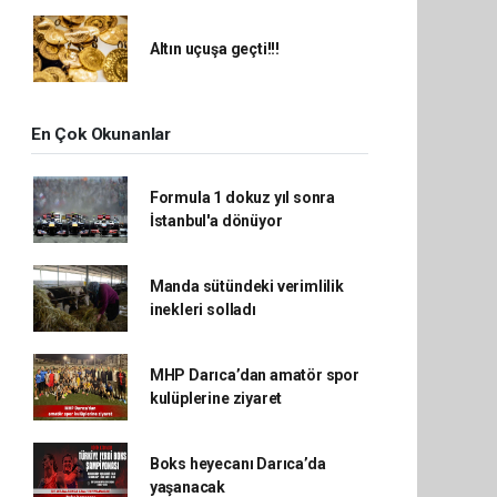
Altın uçuşa geçti!!!
En Çok Okunanlar
Formula 1 dokuz yıl sonra
İstanbul'a dönüyor
Manda sütündeki verimlilik
inekleri solladı
MHP Darıca’dan amatör spor
kulüplerine ziyaret
Boks heyecanı Darıca’da
yaşanacak