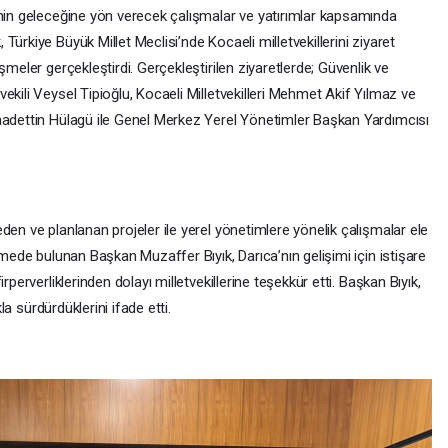
enin geleceğine yön verecek çalışmalar ve yatırımlar kapsamında
ürkiye Büyük Millet Meclisi’nde Kocaeli milletvekillerini ziyaret
şmeler gerçekleştirdi. Gerçekleştirilen ziyaretlerde; Güvenlik ve
ekili Veysel Tipioğlu, Kocaeli Milletvekilleri Mehmet Akif Yılmaz ve
aadettin Hülagü ile Genel Merkez Yerel Yönetimler Başkan Yardımcısı
den ve planlanan projeler ile yerel yönetimlere yönelik çalışmalar ele
rmede bulunan Başkan Muzaffer Bıyık, Darıca’nın gelişimi için istişare
rperverliklerinden dolayı milletvekillerine teşekkür etti. Başkan Bıyık,
kla sürdürdüklerini ifade etti.