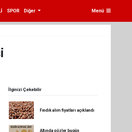
İ
SPOR
Diğer
Menü
i
İlginizi Çekebilir
Fındık alım fiyatları açıklandı
Altında gözler bugün