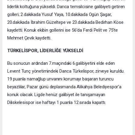
liderlik koltuğuna yükseldi. Darıca temsilcisine galibiyeti getiren
golleri; 2.dakikada Yusuf Yaya, 10.dakikada Ogün Şagar,
20.dakikada İbrahim Güzeltepe ve 23.dakikada Bedirhan Köse
kaydetti. Konuk ekibin gollerini ise 56’da Ferdi Pelit ve 75’te
Mehmet Çevik kaydetti.
TÜRKELİSPOR, LİDERLİĞE YÜKSELDİ
Bu sonucun ardından 7.maçındaki 6.galibiyetini elde eden
Levent Tunç yönetimindeki Darıca Türkelispor, zirveye kuruldu.
19 puanla namağlup unvanını korumayı başaran turuncu
beyazlılar, Pazar günü deplasmanda Alikahya Belediyespor’a
konuk olacak. Ligde henüz galibiyet ile tanışamayan
Diliskelesispor ise haftayı 1 puanla 12.sırada kapattı.