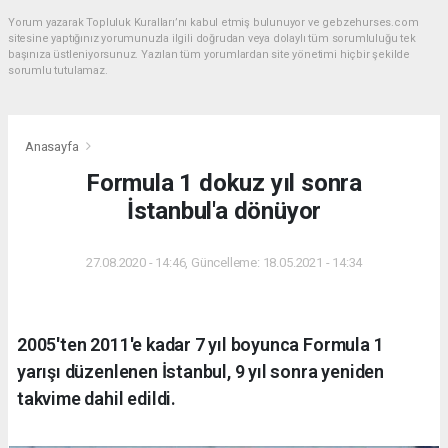
Yorum yazarak Topluluk Kuralları’nı kabul etmiş bulunuyor ve gebzehurses.com
sitesine yaptığınız yorumunuzla ilgili doğrudan veya dolaylı tüm sorumluluğu tek
başınıza üstleniyorsunuz. Yazılan tüm yorumlardan site yönetimi hiçbir şekilde
sorumlu tutulamaz.
Anasayfa
Formula 1 dokuz yıl sonra
İstanbul'a dönüyor
27.08.2020 - 14:46, Güncelleme: 18.05.2021 - 14:34
2005'ten 2011'e kadar 7 yıl boyunca Formula 1
yarışı düzenlenen İstanbul, 9 yıl sonra yeniden
takvime dahil edildi.