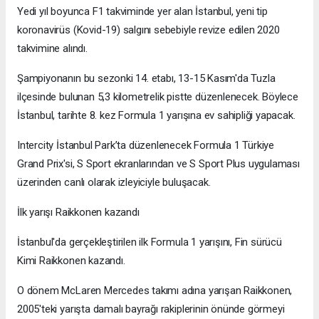
Yedi yıl boyunca F1 takviminde yer alan İstanbul, yeni tip
koronavirüs (Kovid-19) salgını sebebiyle revize edilen 2020
takvimine alındı.
Şampiyonanın bu sezonki 14. etabı, 13-15 Kasım'da Tuzla
ilçesinde bulunan 5,3 kilometrelik pistte düzenlenecek. Böylece
İstanbul, tarihte 8. kez Formula 1 yarışına ev sahipliği yapacak.
Intercity İstanbul Park’ta düzenlenecek Formula 1 Türkiye
Grand Prix'si, S Sport ekranlarından ve S Sport Plus uygulaması
üzerinden canlı olarak izleyiciyle buluşacak.
İlk yarışı Raikkonen kazandı
İstanbul'da gerçekleştirilen ilk Formula 1 yarışını, Fin sürücü
Kimi Raikkonen kazandı.
O dönem McLaren Mercedes takımı adına yarışan Raikkonen,
2005'teki yarışta damalı bayrağı rakiplerinin önünde görmeyi