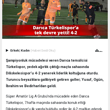
Erkek
|
Kadın
(Haberi Sesli Oku)
Şampiyonluk mücadelesi veren Darıca temsilcisi
Türkelispor, yedek ağırlık çıktığı maçta sahasında
Diliskelesispor’u 4-2 yenerek liderlik koltuğuna oturdu.
Turuncu beyazlılara galibiyeti getiren goller; Yusuf, Ogün,
İbrahim ve Bedirhan’dan geldi.
Süper Amatör Lig A Grubu’nda mücadele eden Darıca
Türkelispor, 7.hafta maçında sahasında konuk ettiği
Diliskelesispor’u ilk yarıda bulduğu goller ile 4-2 mağlup ederek