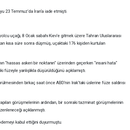
u 23 Temmuz'da İran'a iade etmişti.
 yolcu uçağı, 8 Ocak sabahı Kiev'e gitmek üzere Tahran Uluslararası
n kısa süre sonra düşmüş, uçaktaki 176 kişiden kurtulan
ın "hassas askeri bir noktanın" üzerinden geçerken "insani hata"
i füzeyle yanlışlıkla düşürüldüğünü açıklamıştı.
ülmesinden birkaç saat önce ABD'nin Irak'taki üslerine füze saldırısı
e yapılan görüşmelerinin ardından, bir sonraki tazminat görüşmelerinin
zenleneceği açıklanmıştı.
 ödemeyi kabul ettiğini duyurmuştu.