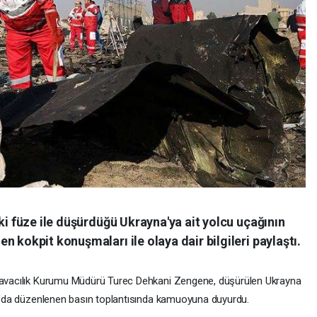
ki füze ile düşürdüğü Ukrayna'ya ait yolcu uçağının
 kokpit konuşmaları ile olaya dair bilgileri paylaştı.
 Havacılık Kurumu Müdürü Turec Dehkani Zengene, düşürülen Ukrayna
ran'da düzenlenen basın toplantısında kamuoyuna duyurdu.