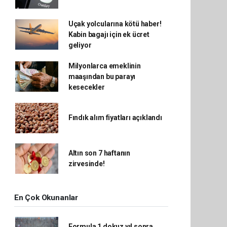
Uçak yolcularına kötü haber!
Kabin bagajı için ek ücret
geliyor
Milyonlarca emeklinin
maaşından bu parayı
kesecekler
Fındık alım fiyatları açıklandı
Altın son 7 haftanın
zirvesinde!
En Çok Okunanlar
Formula 1 dokuz yıl sonra