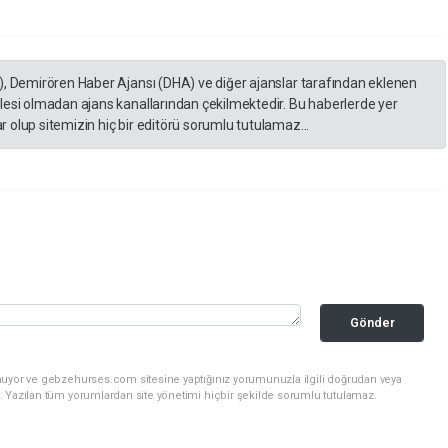
), Demirören Haber Ajansı (DHA) ve diğer ajanslar tarafından eklenen
lesi olmadan ajans kanallarından çekilmektedir. Bu haberlerde yer
 olup sitemizin hiç bir editörü sorumlu tutulamaz...
Gönder
nuyor ve gebzehurses.com sitesine yaptığınız yorumunuzla ilgili doğrudan veya
. Yazılan tüm yorumlardan site yönetimi hiçbir şekilde sorumlu tutulamaz.