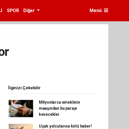
İ
SPOR
Diğer
Menü
or
İlginizi Çekebilir
Milyonlarca emeklinin
maaşından bu parayı
kesecekler
Uçak yolcularına kötü haber!