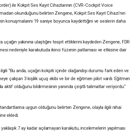
order) ile Kokpit Ses Kayıt Cihazlarının (CVR-Cockpit Voice
olmadan okunduğunu belirten Zengene, Kokpit Ses Kayıt Cihazı'nın
in konuşmalarını 19 saniye boyunca kaydettiğini ve seslerin daha
a uçağın yakınına ulaştığını tespit ettiklerini kaydeden Zengene, FDR
rmesi nedeniyle karakutuda ikinci füzenin patlaması ve etkisine dair
 ilgili "Bu anda, uçağın kokpiti içinde olağandışı durumu fark eden ve
ye çalışan 3 kişilik uçuş ekibi ve bir de eğitmen pilot vardı. Eğitmen
a aktif olduğunu bildirmesinin yanında çeşitli talimatlar veriyordu."
tandartlarına uygun olduğunu belirten Zengene, olayla ilgili nihai
ine ekledi.
n yaklaşık 7 ay kadar açılamayan karakutu, incelemelerin yapılması