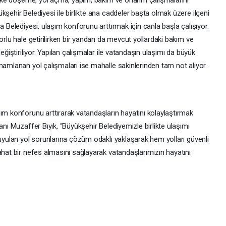
parke döşeme, yol açma, yapım, bakım ve onarım çalışmalarını
kşehir Belediyesi ile birlikte ana caddeler başta olmak üzere ilçeni
a Belediyesi, ulaşım konforunu arttırmak için canla başla çalışıyor.
orlu hale getirilirken bir yandan da mevcut yollardaki bakım ve
eğiştiriliyor. Yapılan çalışmalar ile vatandaşın ulaşımı da büyük
mamlanan yol çalışmaları ise mahalle sakinlerinden tam not alıyor.
ım konforunu arttırarak vatandaşların hayatını kolaylaştırmak
anı Muzaffer Bıyık, “Büyükşehir Belediyemizle birlikte ulaşımı
duyulan yol sorunlarına çözüm odaklı yaklaşarak hem yolları güvenli
ahat bir nefes almasını sağlayarak vatandaşlarımızın hayatını