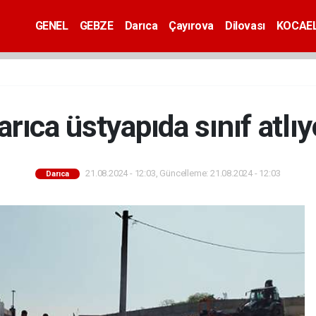
GENEL
GEBZE
Darıca
Çayırova
Dilovası
KOCAEL
arıca üstyapıda sınıf atlıy
21.08.2024 - 12:03, Güncelleme: 21.08.2024 - 12:03
Darıca