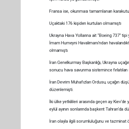
Fransa ise, okunması tamamlanan karakutuy
Uçaktaki 176 kişiden kurtulan olmamıştı
Ukrayna Hava Yollarına ait "Boeing 737" tipi
İmam Humeyni Havalimanı'ndan havalandıkta
olmamıştı.
İran Genelkurmay Başkanlığı, Ukrayna uçağın
sonucu hava savunma sistemince fırlatılan ik
İran Devrim Muhafızları Ordusu, uçağın düşür
düzenlemişti.
İki ülke yetkilileri arasında geçen ay Kiev'd
eylül ayının sonlarında başkent Tahran'da dü
İran olayla ilgili sorumluluğunu ve tazminat