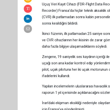
Uçuş Veri Kayıt Cihazı (FDR-Flight Data Rec
Recorder) Fransa'da hiçbir teknik aksaklık 
(CVR) ilk patlamadan sonra kabin personelin
sonra kesildiğini bildirdi.
İkinci füzenin, ilk patlamadan 25 saniye sonr
ve CVR cihazlarının her ikisinin de zarar gö
daha fazla bilgiye ulaşamadıklarını söyledi.
Zengene, 19 saniyelik ses kaydının içeriği ile
uçağı son ana kadar kontrol edip yönlendirme
pilot, uçak pilotuna her iki uçak motorunun d
ifadelerini kullandı.
Yapılan incelemelerin uluslararası havacılık s
raporun 1 yıl içerisinde açıklanacağını sözler
İran'daki ekipman eksikliği nedeniyle olayda
için Fransa'ya gönderilmişti.