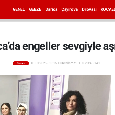
GENEL
GEBZE
Darıca
Çayırova
Dilovası
KOCAEL
ca’da engeller sevgiyle aşı
01.03.2026 - 13:15, Güncelleme: 01.03.2026 - 14:15
Darıca