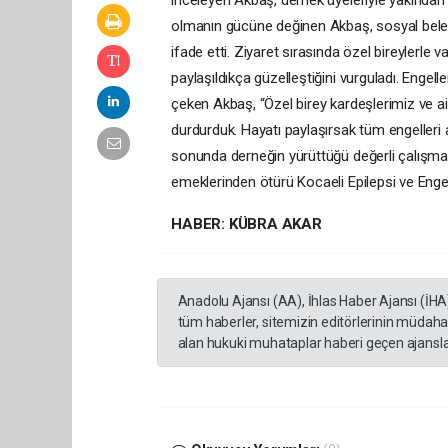
inceleyen Akbaş, dernek üyeleriyle yakından i
olmanın gücüne değinen Akbaş, sosyal belediy
ifade etti. Ziyaret sırasında özel bireylerle 
paylaşıldıkça güzelleştiğini vurguladı. Engell
çeken Akbaş, “Özel birey kardeşlerimiz ve ail
durdurduk. Hayatı paylaşırsak tüm engelleri 
sonunda derneğin yürüttüğü değerli çalışmal
emeklerinden ötürü Kocaeli Epilepsi ve Engel
HABER: KÜBRA AKAR
Anadolu Ajansı (AA), İhlas Haber Ajansı (İHA
tüm haberler, sitemizin editörlerinin müdaha
alan hukuki muhataplar haberi geçen ajanslar