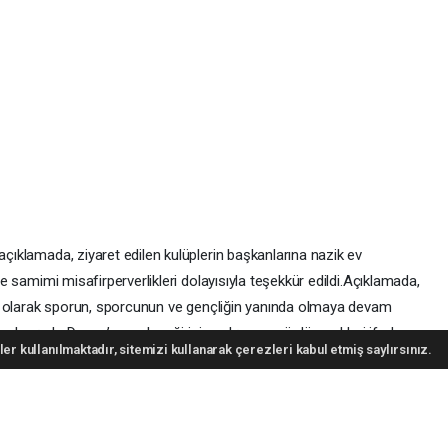
açıklamada, ziyaret edilen kulüplerin başkanlarına nazik ev
 ve samimi misafirperverlikleri dolayısıyla teşekkür edildi.Açıklamada,
latı olarak sporun, sporcunun ve gençliğin yanında olmaya devam
 anlayışıyla Darıca’nın geleceği için çalışmayı sürdürecekleri ifade
er kullanılmaktadır, sitemizi kullanarak çerezleri kabul etmiş saylırsınız.
), Demirören Haber Ajansı (DHA) ve diğer ajanslar tarafından eklenen