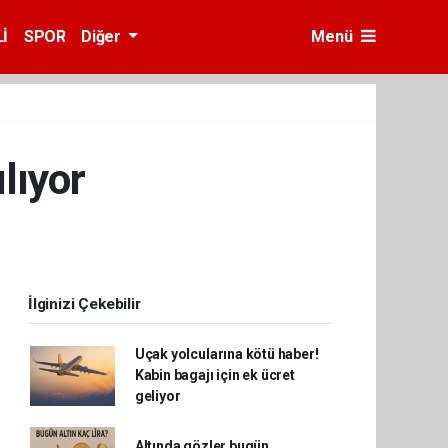
İ
SPOR
Diğer
Menü
lıyor
İlginizi Çekebilir
Uçak yolcularına kötü haber!
Kabin bagajı için ek ücret
geliyor
Altında gözler bugün