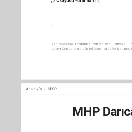
Okuyucu Yorumları
(0)
Yorum yazarak Topluluk Kuralları’nı kabul etmiş bulu
dolaylı tüm sorumluluğu tek başınıza üstleniyorsunuz
Anasayfa
SPOR
MHP Darıca