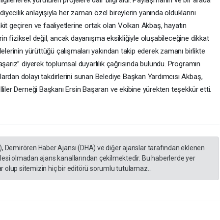
lgilenerek yürütülen projelere dair bilgi aldı. Paylaşmanın ve bir arada
ecilik anlayışıyla her zaman özel bireylerin yanında olduklarını
vakit geçiren ve faaliyetlerine ortak olan Volkan Akbaş, hayatın
erin fiziksel değil, ancak dayanışma eksikliğiyle oluşabileceğine dikkat
elerinin yürüttüğü çalışmaları yakından takip ederek zamanı birlikte
aşarız” diyerek toplumsal duyarlılık çağrısında bulundu. Programın
ardan dolayı takdirlerini sunan Belediye Başkan Yardımcısı Akbaş,
liler Derneği Başkanı Ersin Başaran ve ekibine yürekten teşekkür etti.
), Demirören Haber Ajansı (DHA) ve diğer ajanslar tarafından eklenen
lesi olmadan ajans kanallarından çekilmektedir. Bu haberlerde yer
 olup sitemizin hiç bir editörü sorumlu tutulamaz...