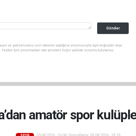
Gönder
nuyor ve gebzehurses.com sitesine yaptığınız yorumunuzla ilgili doğrudan veya
. Yazılan tüm yorumlardan site yönetimi hiçbir şekilde sorumlu tutulamaz.
’dan amatör spor kulüpler
05.08.2026 - 16:06, Güncelleme: 05.08.2026 - 16:19
SPOR