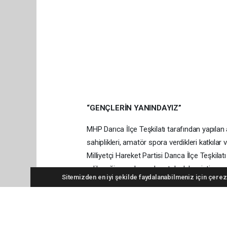
“GENÇLERİN YANINDAYIZ”
MHP Darıca İlçe Teşkilatı tarafından yapılan 
sahiplikleri, amatör spora verdikleri katkılar
Milliyetçi Hareket Partisi Darıca İlçe Teşki
edileceği vurgulanarak, ortak akıl ve istişare
Sitemizden en iyi şekilde faydalanabilmeniz için çerezl
edildi. HABER: ÇAĞLAR AKAR
Anadolu Ajansı (AA), İhlas Haber Ajansı (İHA