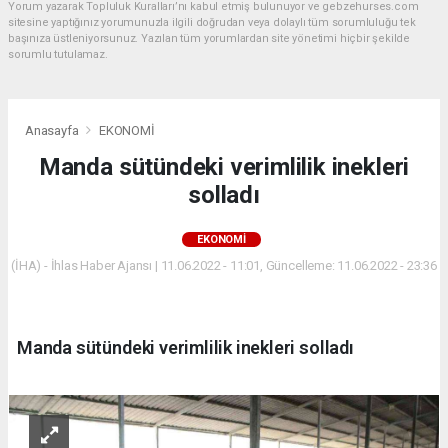
Yorum yazarak Topluluk Kuralları’nı kabul etmiş bulunuyor ve gebzehurses.com
sitesine yaptığınız yorumunuzla ilgili doğrudan veya dolaylı tüm sorumluluğu tek
başınıza üstleniyorsunuz. Yazılan tüm yorumlardan site yönetimi hiçbir şekilde
sorumlu tutulamaz.
Anasayfa
EKONOMİ
Manda sütündeki verimlilik inekleri
solladı
EKONOMİ
(İHA) - İhlas Haber Ajansı | 11.06.2022 - 11:01, Güncelleme: 11.06.2022 - 23:36
Manda sütündeki verimlilik inekleri solladı