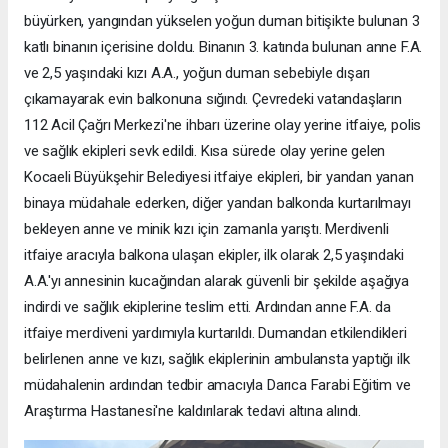
büyürken, yangından yükselen yoğun duman bitişikte bulunan 3
katlı binanın içerisine doldu. Binanın 3. katında bulunan anne F.A.
ve 2,5 yaşındaki kızı A.A., yoğun duman sebebiyle dışarı
çıkamayarak evin balkonuna sığındı. Çevredeki vatandaşların
112 Acil Çağrı Merkezi'ne ihbarı üzerine olay yerine itfaiye, polis
ve sağlık ekipleri sevk edildi. Kısa sürede olay yerine gelen
Kocaeli Büyükşehir Belediyesi itfaiye ekipleri, bir yandan yanan
binaya müdahale ederken, diğer yandan balkonda kurtarılmayı
bekleyen anne ve minik kızı için zamanla yarıştı. Merdivenli
itfaiye aracıyla balkona ulaşan ekipler, ilk olarak 2,5 yaşındaki
A.A.'yı annesinin kucağından alarak güvenli bir şekilde aşağıya
indirdi ve sağlık ekiplerine teslim etti. Ardından anne F.A. da
itfaiye merdiveni yardımıyla kurtarıldı. Dumandan etkilendikleri
belirlenen anne ve kızı, sağlık ekiplerinin ambulansta yaptığı ilk
müdahalenin ardından tedbir amacıyla Darıca Farabi Eğitim ve
Araştırma Hastanesi'ne kaldırılarak tedavi altına alındı.