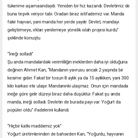
tükenme aşamasındaydı. Yeniden bir hız kazandı. Devletimiz de
buna teşvik veriyor tabi. Oradan biraz istifademiz var. Manda
fakir hayvan, yani manda her yerde yayılır. Devlet, mandayı
geliştirmeye, ırkları yenilemeye yönelik ıslah projesi kurdu”
şeklinde konuştu.
“İneği solladı”
Şu anda mandalardaki verimliliğin ineklerden daha iyi olduğuna
değinen Ahmet Kan, “Mandanın yavrusu ancak 2 yaşında bir
kesime gider. Fakat bir tosun 8 aylık ya da 15 aylıkken, yani 300
kilo karkas ete ulaşır. Mandanınki ulaşmaz. Onun için mandada
ineğe göre gelir düzeyi biraz daha düşüktür. Fakat şu anda
manda, ineği solladı. Devletin de burada payı var. Yoğurt da
popüler oldu” ifadelerini kullandı.
“Hiçbir katkı maddemiz yok”
Yoğurt üretimlerinden de bahseden Kan, “Yoğurdu, hayvanın