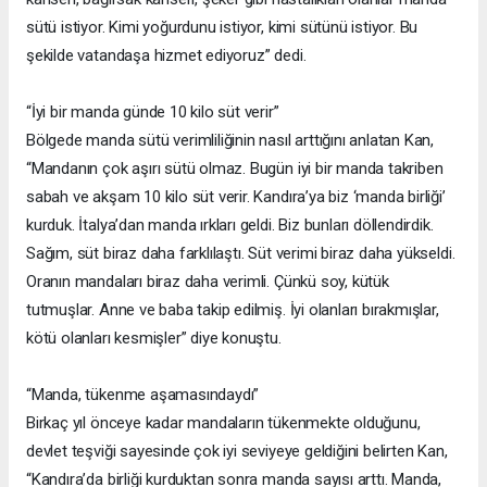
sütü istiyor. Kimi yoğurdunu istiyor, kimi sütünü istiyor. Bu
şekilde vatandaşa hizmet ediyoruz” dedi.
“İyi bir manda günde 10 kilo süt verir”
Bölgede manda sütü verimliliğinin nasıl arttığını anlatan Kan,
“Mandanın çok aşırı sütü olmaz. Bugün iyi bir manda takriben
sabah ve akşam 10 kilo süt verir. Kandıra’ya biz ‘manda birliği’
kurduk. İtalya’dan manda ırkları geldi. Biz bunları döllendirdik.
Sağım, süt biraz daha farklılaştı. Süt verimi biraz daha yükseldi.
Oranın mandaları biraz daha verimli. Çünkü soy, kütük
tutmuşlar. Anne ve baba takip edilmiş. İyi olanları bırakmışlar,
kötü olanları kesmişler” diye konuştu.
“Manda, tükenme aşamasındaydı”
Birkaç yıl önceye kadar mandaların tükenmekte olduğunu,
devlet teşviği sayesinde çok iyi seviyeye geldiğini belirten Kan,
“Kandıra’da birliği kurduktan sonra manda sayısı arttı. Manda,