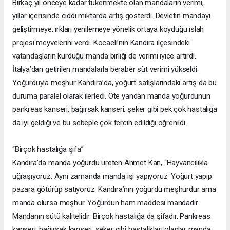
Birkaç yıl önceye kadar tükenmekte olan mandaların verimi,
yıllar içerisinde ciddi miktarda artış gösterdi. Devletin mandayı
geliştirmeye, ırkları yenilemeye yönelik ortaya koyduğu ıslah
projesi meyvelerini verdi. Kocaeli’nin Kandıra ilçesindeki
vatandaşların kurduğu manda birliği de verimi iyice artırdı.
İtalya’dan getirilen mandalarla beraber süt verimi yükseldi.
Yoğurduyla meşhur Kandıra’da, yoğurt satışlarındaki artış da bu
duruma paralel olarak ilerledi. Öte yandan manda yoğurdunun
pankreas kanseri, bağırsak kanseri, şeker gibi pek çok hastalığa
da iyi geldiği ve bu sebeple çok tercih edildiği öğrenildi.
“Birçok hastalığa şifa”
Kandıra’da manda yoğurdu üreten Ahmet Kan, “Hayvancılıkla
uğraşıyoruz. Aynı zamanda manda işi yapıyoruz. Yoğurt yapıp
pazara götürüp satıyoruz. Kandıra’nın yoğurdu meşhurdur ama
manda olursa meşhur. Yoğurdun ham maddesi mandadır.
Mandanın sütü kalitelidir. Birçok hastalığa da şifadır. Pankreas
kanseri, bağırsak kanseri, şeker gibi hastalıkları olanlar manda