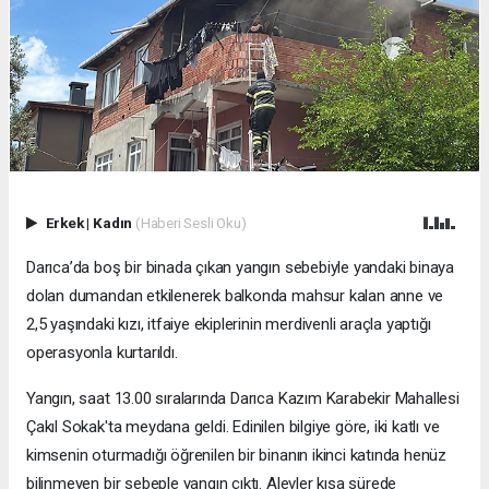
Erkek
|
Kadın
(Haberi Sesli Oku)
Darıca’da boş bir binada çıkan yangın sebebiyle yandaki binaya
dolan dumandan etkilenerek balkonda mahsur kalan anne ve
2,5 yaşındaki kızı, itfaiye ekiplerinin merdivenli araçla yaptığı
operasyonla kurtarıldı.
Yangın, saat 13.00 sıralarında Darıca Kazım Karabekir Mahallesi
Çakıl Sokak'ta meydana geldi. Edinilen bilgiye göre, iki katlı ve
kimsenin oturmadığı öğrenilen bir binanın ikinci katında henüz
bilinmeyen bir sebeple yangın çıktı. Alevler kısa sürede