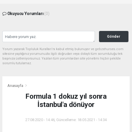
Okuyucu Yorumları
(0)
Gönder
Yorum yazarak Topluluk Kuralları’nı kabul etmiş bulunuyor ve gebzehurses.com
sitesine yaptığınız yorumunuzla ilgili doğrudan veya dolaylı tüm sorumluluğu tek
başınıza üstleniyorsunuz. Yazılan tüm yorumlardan site yönetimi hiçbir şekilde
sorumlu tutulamaz.
Anasayfa
Formula 1 dokuz yıl sonra
İstanbul'a dönüyor
27.08.2020 - 14:46, Güncelleme: 18.05.2021 - 14:34