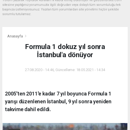
Yorum yazarak Topluluk Kuralları’nı kabul etmiş bulunuyor ve gebzehurses.com
sitesine yaptığınız yorumunuzla ilgili doğrudan veya dolaylı tüm sorumluluğu tek
başınıza üstleniyorsunuz. Yazılan tüm yorumlardan site yönetimi hiçbir şekilde
sorumlu tutulamaz.
Anasayfa
Formula 1 dokuz yıl sonra
İstanbul'a dönüyor
27.08.2020 - 14:46, Güncelleme: 18.05.2021 - 14:34
2005'ten 2011'e kadar 7 yıl boyunca Formula 1
yarışı düzenlenen İstanbul, 9 yıl sonra yeniden
takvime dahil edildi.