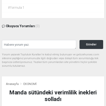
#formula 1
Okuyucu Yorumları
(0)
Gönder
Yorum yazarak Topluluk Kuralları’nı kabul etmiş bulunuyor ve gebzehurses.com
sitesine yaptığınız yorumunuzla ilgili doğrudan veya dolaylı tüm sorumluluğu tek
başınıza üstleniyorsunuz. Yazılan tüm yorumlardan site yönetimi hiçbir şekilde
sorumlu tutulamaz.
Anasayfa
EKONOMİ
Manda sütündeki verimlilik inekleri
solladı