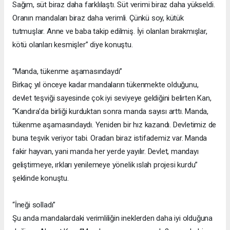
Sağım, süt biraz daha farklılaştı. Süt verimi biraz daha yükseldi.
Oranın mandaları biraz daha verimli. Çünkü soy, kütük
tutmuşlar. Anne ve baba takip edilmiş. İyi olanları bırakmışlar,
kötü olanları kesmişler” diye konuştu.
“Manda, tükenme aşamasındaydı”
Birkaç yıl önceye kadar mandaların tükenmekte olduğunu,
devlet teşviği sayesinde çok iyi seviyeye geldiğini belirten Kan,
“Kandıra’da birliği kurduktan sonra manda sayısı arttı. Manda,
tükenme aşamasındaydı. Yeniden bir hız kazandı. Devletimiz de
buna teşvik veriyor tabi. Oradan biraz istifademiz var. Manda
fakir hayvan, yani manda her yerde yayılır. Devlet, mandayı
geliştirmeye, ırkları yenilemeye yönelik ıslah projesi kurdu”
şeklinde konuştu.
“İneği solladı”
Şu anda mandalardaki verimliliğin ineklerden daha iyi olduğuna