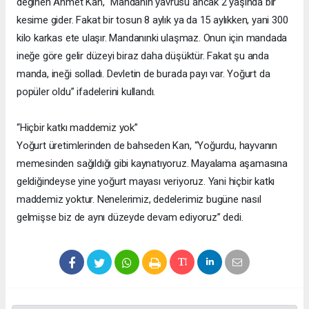
değinen Ahmet Kan, “Mandanın yavrusu ancak 2 yaşında bir
kesime gider. Fakat bir tosun 8 aylık ya da 15 aylıkken, yani 300
kilo karkas ete ulaşır. Mandanınki ulaşmaz. Onun için mandada
ineğe göre gelir düzeyi biraz daha düşüktür. Fakat şu anda
manda, ineği solladı. Devletin de burada payı var. Yoğurt da
popüler oldu” ifadelerini kullandı.
“Hiçbir katkı maddemiz yok”
Yoğurt üretimlerinden de bahseden Kan, “Yoğurdu, hayvanın
memesinden sağıldığı gibi kaynatıyoruz. Mayalama aşamasına
geldiğindeyse yine yoğurt mayası veriyoruz. Yani hiçbir katkı
maddemiz yoktur. Nenelerimiz, dedelerimiz bugüne nasıl
gelmişse biz de aynı düzeyde devam ediyoruz” dedi.