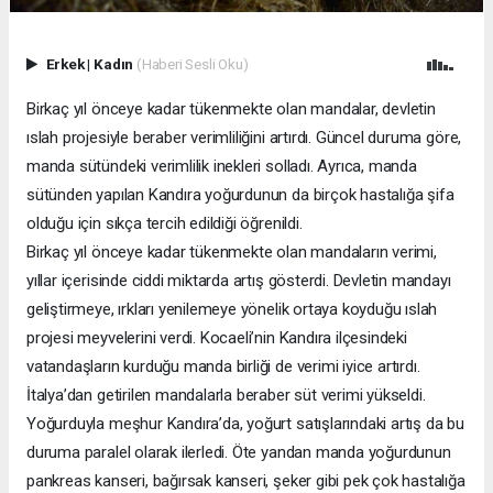
Erkek
|
Kadın
(Haberi Sesli Oku)
Birkaç yıl önceye kadar tükenmekte olan mandalar, devletin
ıslah projesiyle beraber verimliliğini artırdı. Güncel duruma göre,
manda sütündeki verimlilik inekleri solladı. Ayrıca, manda
sütünden yapılan Kandıra yoğurdunun da birçok hastalığa şifa
olduğu için sıkça tercih edildiği öğrenildi.
Birkaç yıl önceye kadar tükenmekte olan mandaların verimi,
yıllar içerisinde ciddi miktarda artış gösterdi. Devletin mandayı
geliştirmeye, ırkları yenilemeye yönelik ortaya koyduğu ıslah
projesi meyvelerini verdi. Kocaeli’nin Kandıra ilçesindeki
vatandaşların kurduğu manda birliği de verimi iyice artırdı.
İtalya’dan getirilen mandalarla beraber süt verimi yükseldi.
Yoğurduyla meşhur Kandıra’da, yoğurt satışlarındaki artış da bu
duruma paralel olarak ilerledi. Öte yandan manda yoğurdunun
pankreas kanseri, bağırsak kanseri, şeker gibi pek çok hastalığa