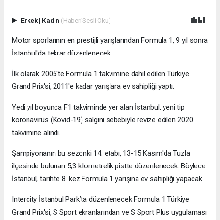
Erkek
|
Kadın
(Haberi Sesli Oku)
Motor sporlarının en prestijli yarışlarından Formula 1, 9 yıl sonra
İstanbul'da tekrar düzenlenecek.
İlk olarak 2005'te Formula 1 takvimine dahil edilen Türkiye
Grand Prix'si, 2011'e kadar yarışlara ev sahipliği yaptı.
Yedi yıl boyunca F1 takviminde yer alan İstanbul, yeni tip
koronavirüs (Kovid-19) salgını sebebiyle revize edilen 2020
takvimine alındı.
Şampiyonanın bu sezonki 14. etabı, 13-15 Kasım'da Tuzla
ilçesinde bulunan 5,3 kilometrelik pistte düzenlenecek. Böylece
İstanbul, tarihte 8. kez Formula 1 yarışına ev sahipliği yapacak.
Intercity İstanbul Park’ta düzenlenecek Formula 1 Türkiye
Grand Prix'si, S Sport ekranlarından ve S Sport Plus uygulaması