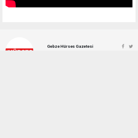
Gebze Hürses Gazetesi
gebzehursesgazetesi@gmail.com
Okuyucu Yorumları
(0)
Gönder
Yorum yazarak Topluluk Kuralları’nı kabul etmiş bulunuyor ve gebzehurses.com
sitesine yaptığınız yorumunuzla ilgili doğrudan veya dolaylı tüm sorumluluğu tek
başınıza üstleniyorsunuz. Yazılan tüm yorumlardan site yönetimi hiçbir şekilde
sorumlu tutulamaz.