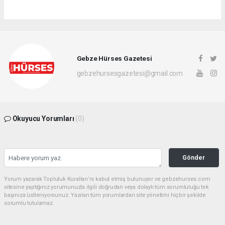
Gebze Hürses Gazetesi
gebzehursesgazetesi@gmail.com
Okuyucu Yorumları
(0)
Gönder
Yorum yazarak Topluluk Kuralları’nı kabul etmiş bulunuyor ve gebzehurses.com
sitesine yaptığınız yorumunuzla ilgili doğrudan veya dolaylı tüm sorumluluğu tek
başınıza üstleniyorsunuz. Yazılan tüm yorumlardan site yönetimi hiçbir şekilde
sorumlu tutulamaz.