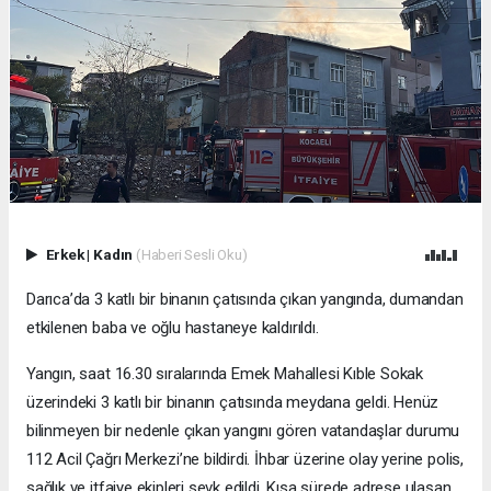
Erkek
|
Kadın
(Haberi Sesli Oku)
Darıca’da 3 katlı bir binanın çatısında çıkan yangında, dumandan
etkilenen baba ve oğlu hastaneye kaldırıldı.
Yangın, saat 16.30 sıralarında Emek Mahallesi Kıble Sokak
üzerindeki 3 katlı bir binanın çatısında meydana geldi. Henüz
bilinmeyen bir nedenle çıkan yangını gören vatandaşlar durumu
112 Acil Çağrı Merkezi’ne bildirdi. İhbar üzerine olay yerine polis,
sağlık ve itfaiye ekipleri sevk edildi. Kısa sürede adrese ulaşan