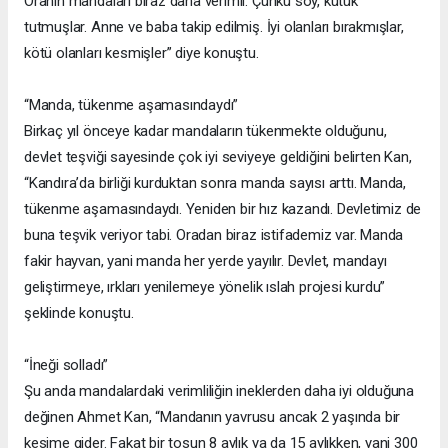
Oranın mandaları biraz daha verimli. Çünkü soy, kütük
tutmuşlar. Anne ve baba takip edilmiş. İyi olanları bırakmışlar,
kötü olanları kesmişler” diye konuştu.
“Manda, tükenme aşamasındaydı”
Birkaç yıl önceye kadar mandaların tükenmekte olduğunu,
devlet teşviği sayesinde çok iyi seviyeye geldiğini belirten Kan,
“Kandıra’da birliği kurduktan sonra manda sayısı arttı. Manda,
tükenme aşamasındaydı. Yeniden bir hız kazandı. Devletimiz de
buna teşvik veriyor tabi. Oradan biraz istifademiz var. Manda
fakir hayvan, yani manda her yerde yayılır. Devlet, mandayı
geliştirmeye, ırkları yenilemeye yönelik ıslah projesi kurdu”
şeklinde konuştu.
“İneği solladı”
Şu anda mandalardaki verimliliğin ineklerden daha iyi olduğuna
değinen Ahmet Kan, “Mandanın yavrusu ancak 2 yaşında bir
kesime gider. Fakat bir tosun 8 aylık ya da 15 aylıkken, yani 300