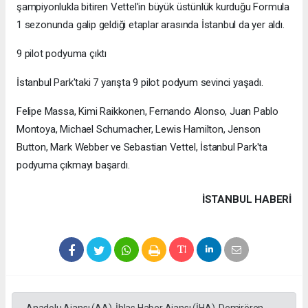
şampiyonlukla bitiren Vettel'in büyük üstünlük kurduğu Formula
1 sezonunda galip geldiği etaplar arasında İstanbul da yer aldı.
9 pilot podyuma çıktı
İstanbul Park'taki 7 yarışta 9 pilot podyum sevinci yaşadı.
Felipe Massa, Kimi Raikkonen, Fernando Alonso, Juan Pablo
Montoya, Michael Schumacher, Lewis Hamilton, Jenson
Button, Mark Webber ve Sebastian Vettel, İstanbul Park'ta
podyuma çıkmayı başardı.
İSTANBUL HABERİ
Anadolu Ajansı (AA), İhlas Haber Ajansı (İHA), Demirören