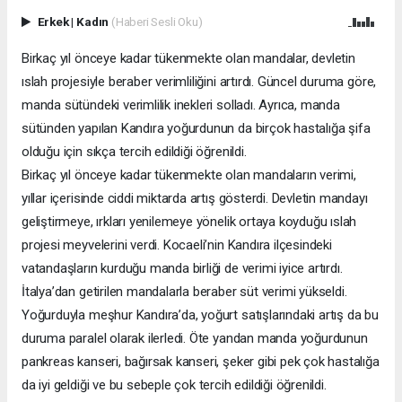
Erkek
|
Kadın
(Haberi Sesli Oku)
Birkaç yıl önceye kadar tükenmekte olan mandalar, devletin
ıslah projesiyle beraber verimliliğini artırdı. Güncel duruma göre,
manda sütündeki verimlilik inekleri solladı. Ayrıca, manda
sütünden yapılan Kandıra yoğurdunun da birçok hastalığa şifa
olduğu için sıkça tercih edildiği öğrenildi.
Birkaç yıl önceye kadar tükenmekte olan mandaların verimi,
yıllar içerisinde ciddi miktarda artış gösterdi. Devletin mandayı
geliştirmeye, ırkları yenilemeye yönelik ortaya koyduğu ıslah
projesi meyvelerini verdi. Kocaeli’nin Kandıra ilçesindeki
vatandaşların kurduğu manda birliği de verimi iyice artırdı.
İtalya’dan getirilen mandalarla beraber süt verimi yükseldi.
Yoğurduyla meşhur Kandıra’da, yoğurt satışlarındaki artış da bu
duruma paralel olarak ilerledi. Öte yandan manda yoğurdunun
pankreas kanseri, bağırsak kanseri, şeker gibi pek çok hastalığa
da iyi geldiği ve bu sebeple çok tercih edildiği öğrenildi.