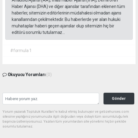
Haber Ajansı (DHA) ve diğer ajanslar tarafından eklenen tüm
haberler, sitemizin editörlerinin müdahalesi olmadan ajans
kanallarından çekilmektedir. Bu haberlerde yer alan hukuki
muhataplar haberi geçen ajanslar olup sitemizin hiç bir
editörü sorumlu tutulamaz...
#formula 1
Okuyucu Yorumları
(0)
Gönder
Yorum yazarak Topluluk Kuralları’nı kabul etmiş bulunuyor ve gebzehurses.com
sitesine yaptığınız yorumunuzla ilgili doğrudan veya dolaylı tüm sorumluluğu tek
başınıza üstleniyorsunuz. Yazılan tüm yorumlardan site yönetimi hiçbir şekilde
sorumlu tutulamaz.