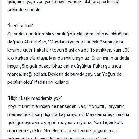
geliştirmeye, ırkları yenilemeye yönelik ıslah projesi kurdu”
şeklinde konuştu.
“İneği solladı”
Şu anda mandalardaki verimliliğin ineklerden daha iyi olduğuna
değinen Ahmet Kan, “Mandanın yavrusu ancak 2 yaşında bir
kesime gider. Fakat bir tosun 8 aylık ya da 15 aylıkken, yani 300
kilo karkas ete ulaşır. Mandanınki ulaşmaz. Onun için mandada
ineğe göre gelir düzeyi biraz daha düşüktür. Fakat şu anda
manda, ineği solladı. Devletin de burada payı var. Yoğurt da
popüler oldu” ifadelerini kullandı.
“Hiçbir katkı maddemiz yok”
Yoğurt üretimlerinden de bahseden Kan, “Yoğurdu, hayvanın
memesinden sağıldığı gibi kaynatıyoruz. Mayalama aşamasına
geldiğindeyse yine yoğurt mayası veriyoruz. Yani hiçbir katkı
maddemiz yoktur. Nenelerimiz, dedelerimiz bugüne nasıl
gelmişse biz de aynı düzeyde devam ediyoruz” dedi.