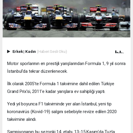
Erkek
|
Kadın
(Haberi Sesli Oku)
Motor sporlarının en prestijli yarışlarından Formula 1, 9 yıl sonra
İstanbul'da tekrar düzenlenecek.
İlk olarak 2005'te Formula 1 takvimine dahil edilen Türkiye
Grand Prix'si, 2011'e kadar yarışlara ev sahipliği yaptı.
Yedi yıl boyunca F1 takviminde yer alan İstanbul, yeni tip
koronavirüs (Kovid-19) salgını sebebiyle revize edilen 2020
takvimine alındı.
Şampiyonanın bu sezonki 14. etabı, 13-15 Kasım'da Tuzla