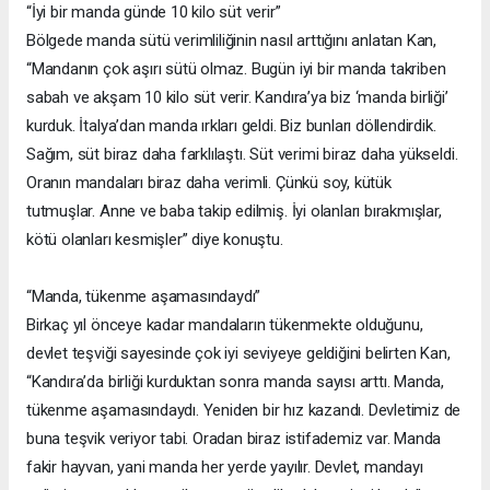
“İyi bir manda günde 10 kilo süt verir”
Bölgede manda sütü verimliliğinin nasıl arttığını anlatan Kan,
“Mandanın çok aşırı sütü olmaz. Bugün iyi bir manda takriben
sabah ve akşam 10 kilo süt verir. Kandıra’ya biz ‘manda birliği’
kurduk. İtalya’dan manda ırkları geldi. Biz bunları döllendirdik.
Sağım, süt biraz daha farklılaştı. Süt verimi biraz daha yükseldi.
Oranın mandaları biraz daha verimli. Çünkü soy, kütük
tutmuşlar. Anne ve baba takip edilmiş. İyi olanları bırakmışlar,
kötü olanları kesmişler” diye konuştu.
“Manda, tükenme aşamasındaydı”
Birkaç yıl önceye kadar mandaların tükenmekte olduğunu,
devlet teşviği sayesinde çok iyi seviyeye geldiğini belirten Kan,
“Kandıra’da birliği kurduktan sonra manda sayısı arttı. Manda,
tükenme aşamasındaydı. Yeniden bir hız kazandı. Devletimiz de
buna teşvik veriyor tabi. Oradan biraz istifademiz var. Manda
fakir hayvan, yani manda her yerde yayılır. Devlet, mandayı