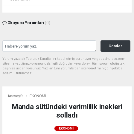
Okuyucu Yorumları
(0)
Gönder
Yorum yazarak Topluluk Kuralları’nı kabul etmiş bulunuyor ve gebzehurses.com
sitesine yaptığınız yorumunuzla ilgili doğrudan veya dolaylı tüm sorumluluğu tek
başınıza üstleniyorsunuz. Yazılan tüm yorumlardan site yönetimi hiçbir şekilde
sorumlu tutulamaz.
Anasayfa
EKONOMİ
Manda sütündeki verimlilik inekleri
solladı
EKONOMİ