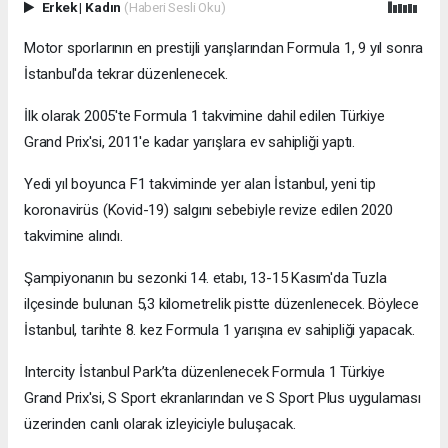
Erkek
|
Kadın
(Haberi Sesli Oku)
Motor sporlarının en prestijli yarışlarından Formula 1, 9 yıl sonra
İstanbul'da tekrar düzenlenecek.
İlk olarak 2005'te Formula 1 takvimine dahil edilen Türkiye
Grand Prix'si, 2011'e kadar yarışlara ev sahipliği yaptı.
Yedi yıl boyunca F1 takviminde yer alan İstanbul, yeni tip
koronavirüs (Kovid-19) salgını sebebiyle revize edilen 2020
takvimine alındı.
Şampiyonanın bu sezonki 14. etabı, 13-15 Kasım'da Tuzla
ilçesinde bulunan 5,3 kilometrelik pistte düzenlenecek. Böylece
İstanbul, tarihte 8. kez Formula 1 yarışına ev sahipliği yapacak.
Intercity İstanbul Park’ta düzenlenecek Formula 1 Türkiye
Grand Prix'si, S Sport ekranlarından ve S Sport Plus uygulaması
üzerinden canlı olarak izleyiciyle buluşacak.