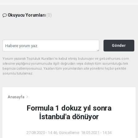
Okuyucu Yorumları
(0)
Gönder
Yorum yazarak Topluluk Kuralları’nı kabul etmiş bulunuyor ve gebzehurses.com
sitesine yaptığınız yorumunuzla ilgili doğrudan veya dolaylı tüm sorumluluğu tek
başınıza üstleniyorsunuz. Yazılan tüm yorumlardan site yönetimi hiçbir şekilde
sorumlu tutulamaz.
Anasayfa
Formula 1 dokuz yıl sonra
İstanbul'a dönüyor
27.08.2020 - 14:46, Güncelleme: 18.05.2021 - 14:34