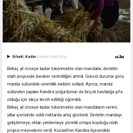
Erkek
|
Kadın
(Haberi Sesli Oku)
Birkaç yıl önceye kadar tükenmekte olan mandalar, devletin
ıslah projesiyle beraber verimliliğini artırdı. Güncel duruma göre,
manda sütündeki verimlilik inekleri solladı. Ayrıca, manda
sütünden yapılan Kandıra yoğurdunun da birçok hastalığa şifa
olduğu için sıkça tercih edildiği öğrenildi.
Birkaç yıl önceye kadar tükenmekte olan mandaların verimi,
yıllar içerisinde ciddi miktarda artış gösterdi. Devletin mandayı
geliştirmeye, ırkları yenilemeye yönelik ortaya koyduğu ıslah
projesi meyvelerini verdi. Kocaeli’nin Kandıra ilçesindeki