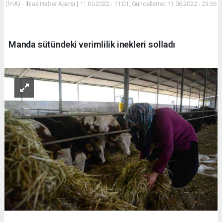
(İHA) - İhlas Haber Ajansı | 11.06.2022 - 11:01, Güncelleme: 11.06.2022 - 23:36
Manda sütündeki verimlilik inekleri solladı