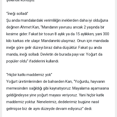
“İneği solladı”
Şu anda mandalardaki verimliliğin ineklerden daha iyi olduğuna
değinen Ahmet Kan, “Mandanın yavrusu ancak 2 yaşında bir
kesime gider. Fakat bir tosun 8 aylık ya da 15 aylıkken, yani 300
kilo karkas ete ulaşır. Mandanınki ulaşmaz. Onun için mandada
ineğe göre gelir düzeyi biraz daha düşüktür. Fakat şu anda
manda, ineği solladı. Devletin de burada payı var. Yoğurt da
popüler oldu” ifadelerini kullandı.
“Hiçbir katkı maddemiz yok”
Yoğurt üretimlerinden de bahseden Kan, “Yoğurdu, hayvanın
memesinden sağıldığı gibi kaynatıyoruz. Mayalama aşamasına
geldiğindeyse yine yoğurt mayası veriyoruz. Yani hiçbir katkı
maddemiz yoktur. Nenelerimiz, dedelerimiz bugüne nasıl
gelmişse biz de aynı düzeyde devam ediyoruz” dedi.