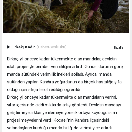
Erkek
|
Kadın
(Haberi Sesli Oku)
Birkaç yıl önceye kadar tükenmekte olan mandalar, devletin
ıslah projesiyle beraber verimliliğini artırdı. Güncel duruma göre,
manda sütündeki verimlilik inekleri solladı. Ayrıca, manda
sütünden yapılan Kandıra yoğurdunun da birçok hastalığa şifa
olduğu için sıkça tercih edildiği öğrenildi.
Birkaç yıl önceye kadar tükenmekte olan mandaların verimi,
yıllar içerisinde ciddi miktarda artış gösterdi. Devletin mandayı
geliştirmeye, ırkları yenilemeye yönelik ortaya koyduğu ıslah
projesi meyvelerini verdi. Kocaeli’nin Kandıra ilçesindeki
vatandaşların kurduğu manda birliği de verimi iyice artırdı.