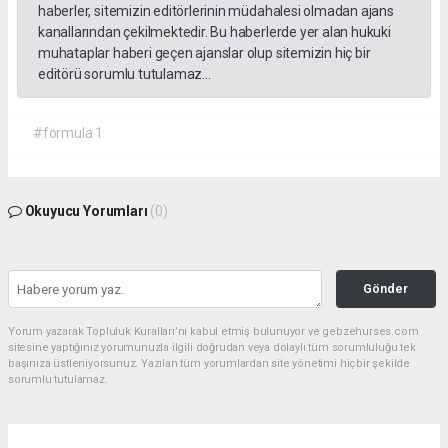
haberler, sitemizin editörlerinin müdahalesi olmadan ajans
kanallarından çekilmektedir. Bu haberlerde yer alan hukuki
muhataplar haberi geçen ajanslar olup sitemizin hiç bir
editörü sorumlu tutulamaz...
#formula 1
Okuyucu Yorumları
(0)
Gönder
Yorum yazarak Topluluk Kuralları’nı kabul etmiş bulunuyor ve gebzehurses.com
sitesine yaptığınız yorumunuzla ilgili doğrudan veya dolaylı tüm sorumluluğu tek
başınıza üstleniyorsunuz. Yazılan tüm yorumlardan site yönetimi hiçbir şekilde
sorumlu tutulamaz.