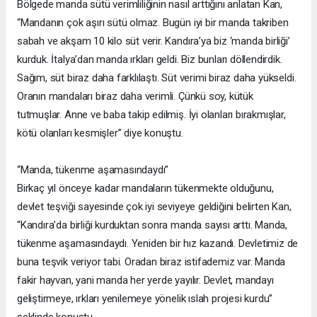
Bölgede manda sütü verimliliğinin nasıl arttığını anlatan Kan,
“Mandanın çok aşırı sütü olmaz. Bugün iyi bir manda takriben
sabah ve akşam 10 kilo süt verir. Kandıra’ya biz ‘manda birliği’
kurduk. İtalya’dan manda ırkları geldi. Biz bunları döllendirdik.
Sağım, süt biraz daha farklılaştı. Süt verimi biraz daha yükseldi.
Oranın mandaları biraz daha verimli. Çünkü soy, kütük
tutmuşlar. Anne ve baba takip edilmiş. İyi olanları bırakmışlar,
kötü olanları kesmişler” diye konuştu.
“Manda, tükenme aşamasındaydı”
Birkaç yıl önceye kadar mandaların tükenmekte olduğunu,
devlet teşviği sayesinde çok iyi seviyeye geldiğini belirten Kan,
“Kandıra’da birliği kurduktan sonra manda sayısı arttı. Manda,
tükenme aşamasındaydı. Yeniden bir hız kazandı. Devletimiz de
buna teşvik veriyor tabi. Oradan biraz istifademiz var. Manda
fakir hayvan, yani manda her yerde yayılır. Devlet, mandayı
geliştirmeye, ırkları yenilemeye yönelik ıslah projesi kurdu”
şeklinde konuştu.