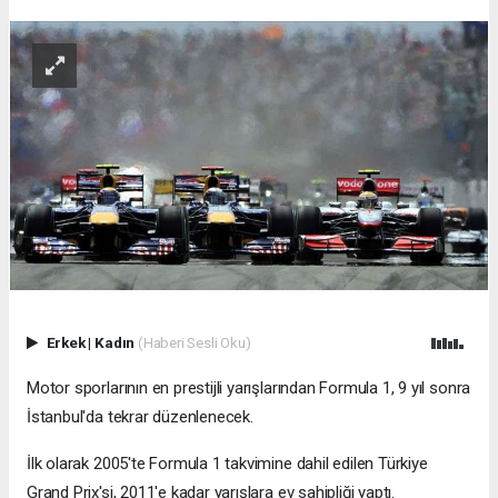
Erkek
|
Kadın
(Haberi Sesli Oku)
Motor sporlarının en prestijli yarışlarından Formula 1, 9 yıl sonra
İstanbul'da tekrar düzenlenecek.
İlk olarak 2005'te Formula 1 takvimine dahil edilen Türkiye
Grand Prix'si, 2011'e kadar yarışlara ev sahipliği yaptı.