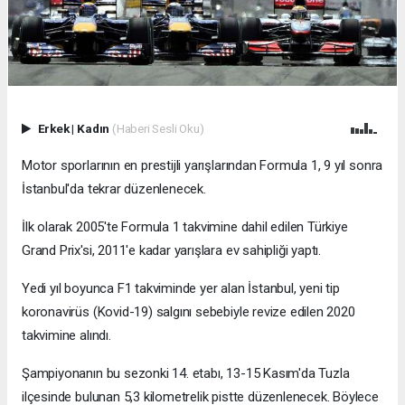
Erkek
|
Kadın
(Haberi Sesli Oku)
Motor sporlarının en prestijli yarışlarından Formula 1, 9 yıl sonra
İstanbul'da tekrar düzenlenecek.
İlk olarak 2005'te Formula 1 takvimine dahil edilen Türkiye
Grand Prix'si, 2011'e kadar yarışlara ev sahipliği yaptı.
Yedi yıl boyunca F1 takviminde yer alan İstanbul, yeni tip
koronavirüs (Kovid-19) salgını sebebiyle revize edilen 2020
takvimine alındı.
Şampiyonanın bu sezonki 14. etabı, 13-15 Kasım'da Tuzla
ilçesinde bulunan 5,3 kilometrelik pistte düzenlenecek. Böylece