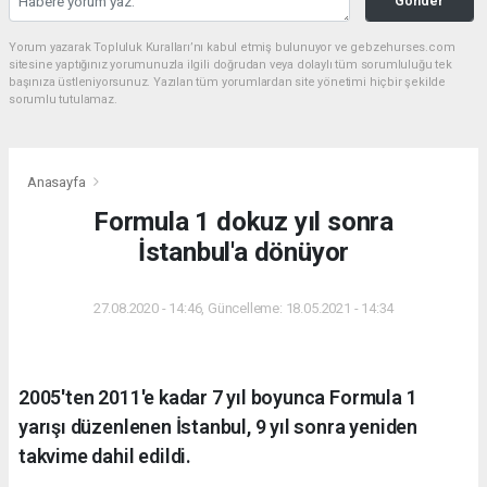
Gönder
Yorum yazarak Topluluk Kuralları’nı kabul etmiş bulunuyor ve gebzehurses.com
sitesine yaptığınız yorumunuzla ilgili doğrudan veya dolaylı tüm sorumluluğu tek
başınıza üstleniyorsunuz. Yazılan tüm yorumlardan site yönetimi hiçbir şekilde
sorumlu tutulamaz.
Anasayfa
Formula 1 dokuz yıl sonra
İstanbul'a dönüyor
27.08.2020 - 14:46, Güncelleme: 18.05.2021 - 14:34
2005'ten 2011'e kadar 7 yıl boyunca Formula 1
yarışı düzenlenen İstanbul, 9 yıl sonra yeniden
takvime dahil edildi.