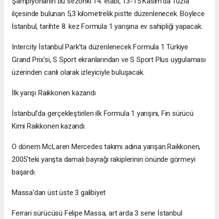
Şampiyonanın bu sezonki 14. etabı, 13-15 Kasım'da Tuzla
ilçesinde bulunan 5,3 kilometrelik pistte düzenlenecek. Böylece
İstanbul, tarihte 8. kez Formula 1 yarışına ev sahipliği yapacak.
Intercity İstanbul Park’ta düzenlenecek Formula 1 Türkiye
Grand Prix'si, S Sport ekranlarından ve S Sport Plus uygulaması
üzerinden canlı olarak izleyiciyle buluşacak.
İlk yarışı Raikkonen kazandı
İstanbul'da gerçekleştirilen ilk Formula 1 yarışını, Fin sürücü
Kimi Raikkonen kazandı.
O dönem McLaren Mercedes takımı adına yarışan Raikkonen,
2005'teki yarışta damalı bayrağı rakiplerinin önünde görmeyi
başardı.
Massa'dan üst üste 3 galibiyet
Ferrari sürücüsü Felipe Massa, art arda 3 sene İstanbul