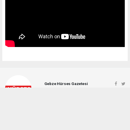
Gebze Hürses Gazetesi
gebzehursesgazetesi@gmail.com
Okuyucu Yorumları
(0)