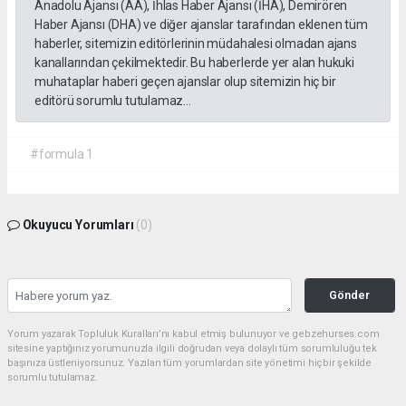
Anadolu Ajansı (AA), İhlas Haber Ajansı (İHA), Demirören
Haber Ajansı (DHA) ve diğer ajanslar tarafından eklenen tüm
haberler, sitemizin editörlerinin müdahalesi olmadan ajans
kanallarından çekilmektedir. Bu haberlerde yer alan hukuki
muhataplar haberi geçen ajanslar olup sitemizin hiç bir
editörü sorumlu tutulamaz...
#formula 1
Okuyucu Yorumları
(0)
Gönder
Yorum yazarak Topluluk Kuralları’nı kabul etmiş bulunuyor ve gebzehurses.com
sitesine yaptığınız yorumunuzla ilgili doğrudan veya dolaylı tüm sorumluluğu tek
başınıza üstleniyorsunuz. Yazılan tüm yorumlardan site yönetimi hiçbir şekilde
sorumlu tutulamaz.