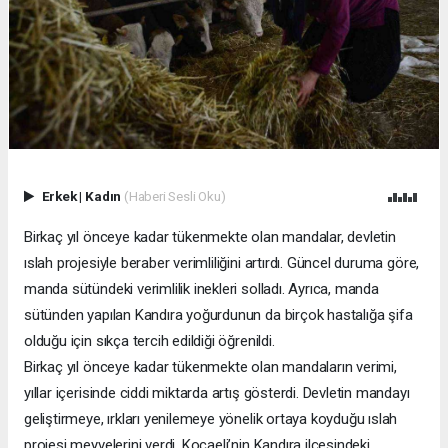
Erkek
|
Kadın
(Haberi Sesli Oku)
Birkaç yıl önceye kadar tükenmekte olan mandalar, devletin
ıslah projesiyle beraber verimliliğini artırdı. Güncel duruma göre,
manda sütündeki verimlilik inekleri solladı. Ayrıca, manda
sütünden yapılan Kandıra yoğurdunun da birçok hastalığa şifa
olduğu için sıkça tercih edildiği öğrenildi.
Birkaç yıl önceye kadar tükenmekte olan mandaların verimi,
yıllar içerisinde ciddi miktarda artış gösterdi. Devletin mandayı
geliştirmeye, ırkları yenilemeye yönelik ortaya koyduğu ıslah
projesi meyvelerini verdi. Kocaeli’nin Kandıra ilçesindeki