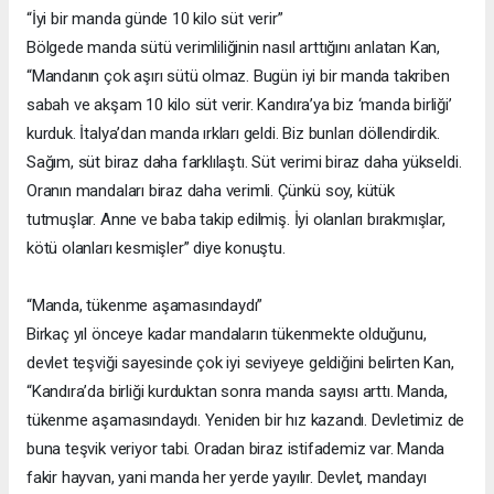
“İyi bir manda günde 10 kilo süt verir”
Bölgede manda sütü verimliliğinin nasıl arttığını anlatan Kan,
“Mandanın çok aşırı sütü olmaz. Bugün iyi bir manda takriben
sabah ve akşam 10 kilo süt verir. Kandıra’ya biz ‘manda birliği’
kurduk. İtalya’dan manda ırkları geldi. Biz bunları döllendirdik.
Sağım, süt biraz daha farklılaştı. Süt verimi biraz daha yükseldi.
Oranın mandaları biraz daha verimli. Çünkü soy, kütük
tutmuşlar. Anne ve baba takip edilmiş. İyi olanları bırakmışlar,
kötü olanları kesmişler” diye konuştu.
“Manda, tükenme aşamasındaydı”
Birkaç yıl önceye kadar mandaların tükenmekte olduğunu,
devlet teşviği sayesinde çok iyi seviyeye geldiğini belirten Kan,
“Kandıra’da birliği kurduktan sonra manda sayısı arttı. Manda,
tükenme aşamasındaydı. Yeniden bir hız kazandı. Devletimiz de
buna teşvik veriyor tabi. Oradan biraz istifademiz var. Manda
fakir hayvan, yani manda her yerde yayılır. Devlet, mandayı