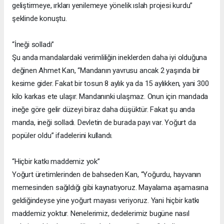
geliştirmeye, ırkları yenilemeye yönelik ıslah projesi kurdu”
şeklinde konuştu.
“İneği solladı”
Şu anda mandalardaki verimliliğin ineklerden daha iyi olduğuna
değinen Ahmet Kan, “Mandanın yavrusu ancak 2 yaşında bir
kesime gider. Fakat bir tosun 8 aylık ya da 15 aylıkken, yani 300
kilo karkas ete ulaşır. Mandanınki ulaşmaz. Onun için mandada
ineğe göre gelir düzeyi biraz daha düşüktür. Fakat şu anda
manda, ineği solladı. Devletin de burada payı var. Yoğurt da
popüler oldu” ifadelerini kullandı.
“Hiçbir katkı maddemiz yok”
Yoğurt üretimlerinden de bahseden Kan, “Yoğurdu, hayvanın
memesinden sağıldığı gibi kaynatıyoruz. Mayalama aşamasına
geldiğindeyse yine yoğurt mayası veriyoruz. Yani hiçbir katkı
maddemiz yoktur. Nenelerimiz, dedelerimiz bugüne nasıl