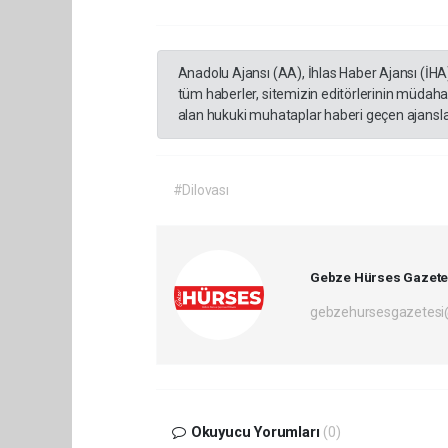
Anadolu Ajansı (AA), İhlas Haber Ajansı (İHA
tüm haberler, sitemizin editörlerinin müdaha
alan hukuki muhataplar haberi geçen ajanslar
#Dilovası
Gebze Hürses Gazete
gebzehursesgazetes
Okuyucu Yorumları
(0)