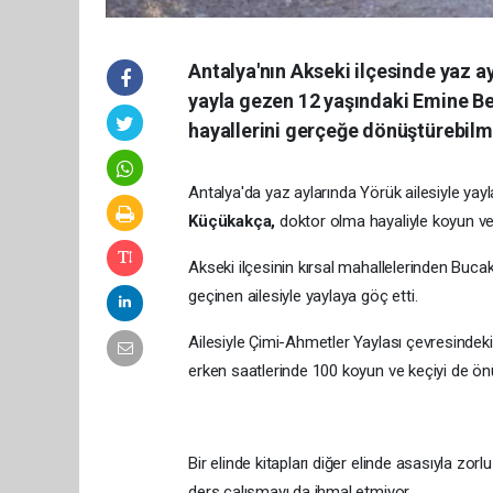
Antalya'nın Akseki ilçesinde yaz a
yayla gezen 12 yaşındaki Emine Be
hayallerini gerçeğe dönüştürebilme
Antalya'da yaz aylarında Yörük ailesiyle yay
Küçükakça,
doktor olma hayaliyle koyun ve 
Akseki ilçesinin kırsal mahallelerinden Buca
geçinen ailesiyle yaylaya göç etti.
Ailesiyle Çimi-Ahmetler Yaylası çevresindek
erken saatlerinde 100 koyun ve keçiyi de önün
Bir elinde kitapları diğer elinde asasıyla zo
ders çalışmayı da ihmal etmiyor.