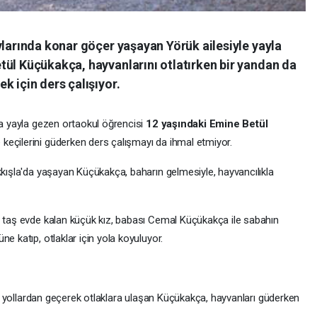
ylarında konar göçer yaşayan Yörük ailesiyle yayla
tül Küçükakça, hayvanlarını otlatırken bir yandan da
k için ders çalışıyor.
la yayla gezen ortaokul öğrencisi
12 yaşındaki Emine Betül
keçilerini güderken ders çalışmayı da ihmal etmiyor.
kkışla'da yaşayan Küçükakça, baharın gelmesiyle, hayvancılıkla
i taş evde kalan küçük kız, babası Cemal Küçükakça ile sabahın
e katıp, otlaklar için yola koyuluyor.
rlu yollardan geçerek otlaklara ulaşan Küçükakça, hayvanları güderken