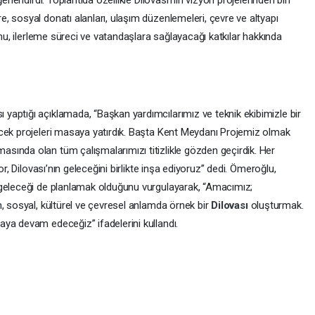
erlendirdi. Toplantıda özellikle Dilovası’nın vizyon projelerinden biri
 sosyal donatı alanları, ulaşım düzenlemeleri, çevre ve altyapı
umu, ilerleme süreci ve vatandaşlara sağlayacağı katkılar hakkında
aptığı açıklamada, “Başkan yardımcılarımız ve teknik ekibimizle bir
ecek projeleri masaya yatırdık. Başta Kent Meydanı Projemiz olmak
ında olan tüm çalışmalarımızı titizlikle gözden geçirdik. Her
or, Dilovası’nın geleceğini birlikte inşa ediyoruz” dedi. Ömeroğlu,
 geleceği de planlamak olduğunu vurgulayarak, “Amacımız;
, sosyal, kültürel ve çevresel anlamda örnek bir
Dilovası
oluşturmak.
ya devam edeceğiz” ifadelerini kullandı.