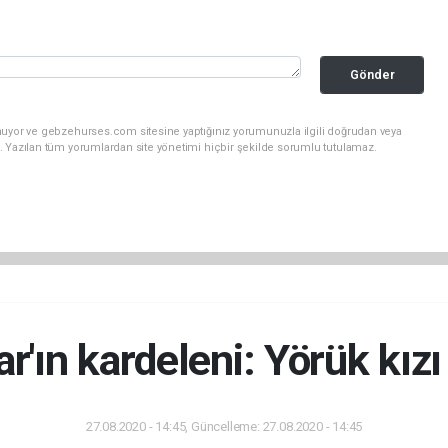
Gönder
nuyor ve gebzehurses.com sitesine yaptığınız yorumunuzla ilgili doğrudan veya
. Yazılan tüm yorumlardan site yönetimi hiçbir şekilde sorumlu tutulamaz.
ar'ın kardeleni: Yörük kız
27.08.2020 - 14:45, Güncelleme: 27.08.2020 - 14:45