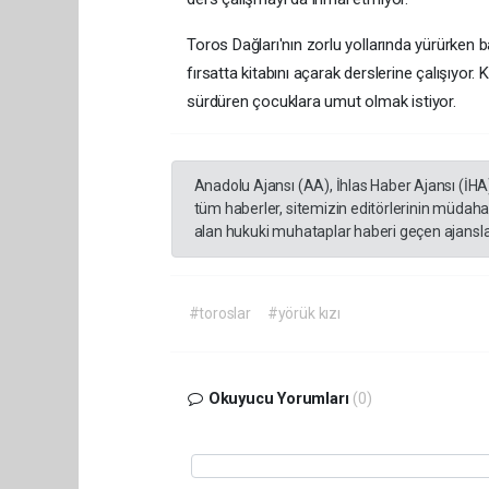
Toros Dağları'nın zorlu yollarında yürürken
fırsatta kitabını açarak derslerine çalışıyor.
sürdüren çocuklara umut olmak istiyor.
Anadolu Ajansı (AA), İhlas Haber Ajansı (İHA
tüm haberler, sitemizin editörlerinin müdaha
alan hukuki muhataplar haberi geçen ajanslar
#toroslar
#yörük kızı
Okuyucu Yorumları
(0)