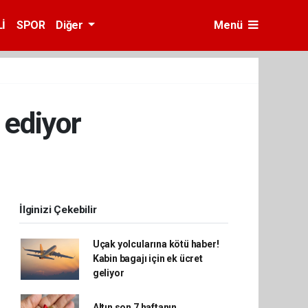
İ
SPOR
Diğer
Menü
a ediyor
İlginizi Çekebilir
Uçak yolcularına kötü haber!
Kabin bagajı için ek ücret
geliyor
Altın son 7 haftanın