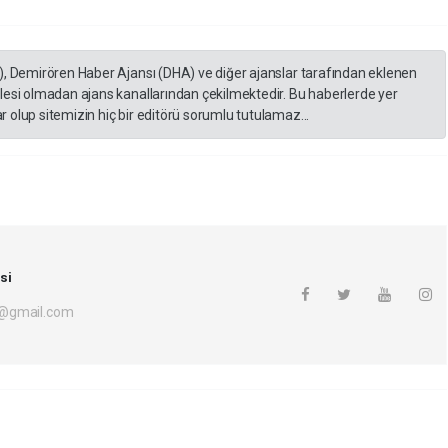
), Demirören Haber Ajansı (DHA) ve diğer ajanslar tarafından eklenen
lesi olmadan ajans kanallarından çekilmektedir. Bu haberlerde yer
 olup sitemizin hiç bir editörü sorumlu tutulamaz...
si
i@gmail.com