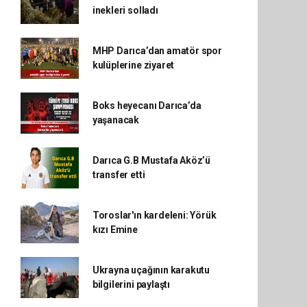
inekleri solladı
MHP Darıca’dan amatör spor
kulüplerine ziyaret
Boks heyecanı Darıca’da
yaşanacak
Darıca G.B Mustafa Aköz’ü
transfer etti
Toroslar'ın kardeleni: Yörük
kızı Emine
Ukrayna uçağının karakutu
bilgilerini paylaştı