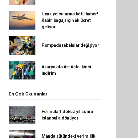
Uçak yolcularına kötü haber!
Kabin bagajı için ek ücret
geliyor
Pompada tabelalar değişiyor
Akaryakıta üst üste ikinci
indirim
En Çok Okunanlar
Formula 1 dokuz yıl sonra
İstanbul'a dönüyor
Manda sütündeki verimlilik