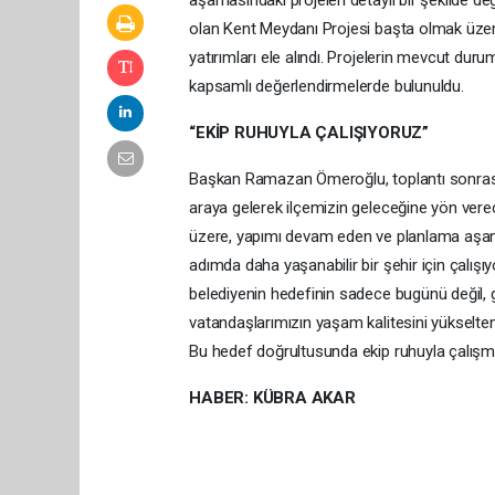
aşamasındaki projeleri detaylı bir şekilde değ
olan Kent Meydanı Projesi başta olmak üzere,
yatırımları ele alındı. Projelerin mevcut dur
kapsamlı değerlendirmelerde bulunuldu.
“EKİP RUHUYLA ÇALIŞIYORUZ”
Başkan Ramazan Ömeroğlu, toplantı sonrası y
araya gelerek ilçemizin geleceğine yön ver
üzere, yapımı devam eden ve planlama aşamas
adımda daha yaşanabilir bir şehir için çalışıy
belediyenin hedefinin sadece bugünü değil,
vatandaşlarımızın yaşam kalitesini yükselten
Bu hedef doğrultusunda ekip ruhuyla çalışma
HABER: KÜBRA AKAR