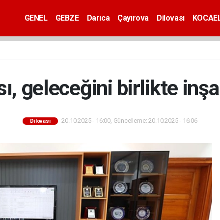
GENEL
GEBZE
Darıca
Çayırova
Dilovası
KOCAEL
ı, geleceğini birlikte inş
20.10.2025 - 16:00, Güncelleme: 20.10.2025 - 16:06
Dilovası