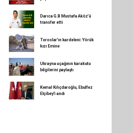
Darıca G.B Mustafa Aköz’ü
transfer etti
Toroslar'ın kardeleni: Yörük
kızı Emine
Ukrayna uçağının karakutu
bilgilerini paylaştı
Kemal Kılıçdaroğlu, Ebulfez
Elçibey'i andı