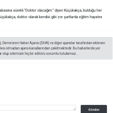
 babasına sürekli "Doktor olacağım." diyen Küçükakça, bulduğu her
 Küçükakça, doktor olarak kendisi gibi zor şartlarda eğitim hayatını
), Demirören Haber Ajansı (DHA) ve diğer ajanslar tarafından eklenen
lesi olmadan ajans kanallarından çekilmektedir. Bu haberlerde yer
 olup sitemizin hiç bir editörü sorumlu tutulamaz...
Gönder