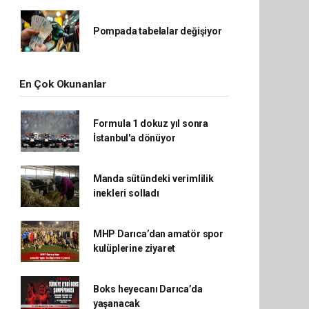
Pompada tabelalar değişiyor
En Çok Okunanlar
Formula 1 dokuz yıl sonra
İstanbul'a dönüyor
Manda sütündeki verimlilik
inekleri solladı
MHP Darıca’dan amatör spor
kulüplerine ziyaret
Boks heyecanı Darıca’da
yaşanacak