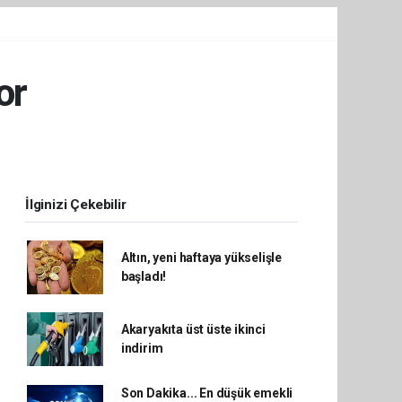
or
İlginizi Çekebilir
Altın, yeni haftaya yükselişle
başladı!
Akaryakıta üst üste ikinci
indirim
Son Dakika... En düşük emekli