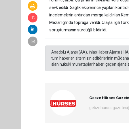
forklift çarptı. Çarpmanın etkisiyle yere düşen
sevk edildi. Sağlık ekiplerince yapılan kontrol
incelemelerin ardından morga kaldırılan Kem
Mezarlığı'nda toprağa verildi. Olayla ilgili fo
soruşturmanın sürdüğü bildirildi.
Anadolu Ajansı (AA), İhlas Haber Ajansı (İHA
tüm haberler, sitemizin editörlerinin müdaha
alan hukuki muhataplar haberi geçen ajanslar
Gebze Hürses Gazete
gebzehursesgazetes