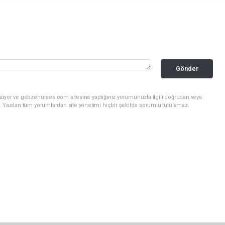
Gönder
nuyor ve gebzehurses.com sitesine yaptığınız yorumunuzla ilgili doğrudan veya
. Yazılan tüm yorumlardan site yönetimi hiçbir şekilde sorumlu tutulamaz.