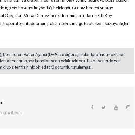
 Giriş ağır yaralandı. İhbar üzerine olay yerine sağlık ve polis ekipleri
de işçinin hayatını kaybettiği belirlendi. Cansız bedeni yapılan
al Giriş, dün Musa Cemevi'ndeki törenin ardından Pelitli Köy
rklift operatörü ifadesi için polis merkezine götürülürken, kazaya ilişkin
), Demirören Haber Ajansı (DHA) ve diğer ajanslar tarafından eklenen
lesi olmadan ajans kanallarından çekilmektedir. Bu haberlerde yer
 olup sitemizin hiç bir editörü sorumlu tutulamaz...
si
i@gmail.com