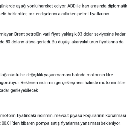
 günlerde aşağı yönlü hareket ediyor. ABD ile İran arasında diplomatik
 beklentiler, arz endişelerini azaltırken petrol fiyatlarının
layan Brent petrolün varil fiyatı yaklaşık 83 dolar seviyesine kadar
de 80 doların altına geriledi. Bu düşüş, akaryakıt ürün fiyatlarına da
 olağanüstü bir değişiklik yaşanmaması halinde motorinin litre
öngörülüyor. Beklenen indirimin gerçekleşmesi halinde motorinin litre
 kadar gerileyebilecek
e motorin fiyatındaki indirimin, mevcut piyasa koşullarının korunması
.01'den itibaren pompa satış fiyatlarına yansıması bekleniyor.