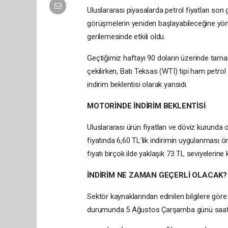
Uluslararası piyasalarda petrol fiyatları son
görüşmelerin yeniden başlayabileceğine yönelik
gerilemesinde etkili oldu.
Geçtiğimiz haftayı 90 doların üzerinde tamam
çekilirken, Batı Teksas (WTI) tipi ham petrol 
indirim beklentisi olarak yansıdı.
MOTORİNDE İNDİRİM BEKLENTİSİ
Uluslararası ürün fiyatları ve döviz kurunda
fiyatında 6,60 TL'lik indirimin uygulanması 
fiyatı birçok ilde yaklaşık 73 TL seviyelerine
İNDİRİM NE ZAMAN GEÇERLİ OLACAK?
Sektör kaynaklarından edinilen bilgilere gör
durumunda 5 Ağustos Çarşamba günü saat 00