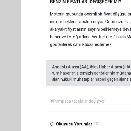
BENZİN FİYATLARI DEĞİŞECEK Mİ?
Motorin grubunda önemli bir fiyat düşüşü öng
indirim beklentisi bulunmuyor. Önümüzdeki günl
akaryakıt fiyatlarının seyrini belirlemeye d
haber ve fotoğrafların her türlü telif hakkı M
gösterilerek dahi iktibas edilemez
Anadolu Ajansı (AA), İhlas Haber Ajansı (İHA
tüm haberler, sitemizin editörlerinin müdaha
alan hukuki muhataplar haberi geçen ajanslar
#Pompada tabelalar değişiyor
Okuyucu Yorumları
(0)