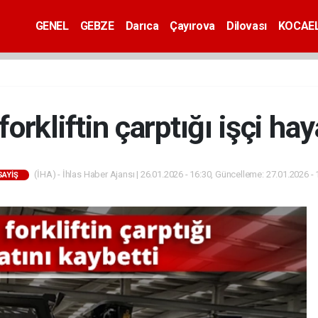
GENEL
GEBZE
Darıca
Çayırova
Dilovası
KOCAEL
forkliftin çarptığı işçi hay
(İHA) - İhlas Haber Ajansı | 26.01.2026 - 16:30, Güncelleme: 27.01.2026 - 
SAYİŞ