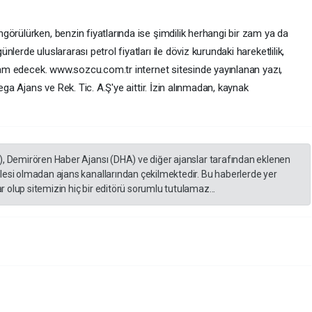
örülürken, benzin fiyatlarında ise şimdilik herhangi bir zam ya da
erde uluslararası petrol fiyatları ile döviz kurundaki hareketlilik,
evam edecek. www.sozcu.com.tr internet sitesinde yayınlanan yazı,
ega Ajans ve Rek. Tic. A.Ş'ye aittir. İzin alınmadan, kaynak
), Demirören Haber Ajansı (DHA) ve diğer ajanslar tarafından eklenen
lesi olmadan ajans kanallarından çekilmektedir. Bu haberlerde yer
 olup sitemizin hiç bir editörü sorumlu tutulamaz...