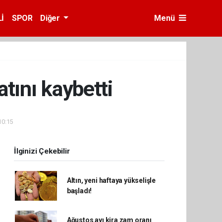
İ
SPOR
Diğer
Menü
atını kaybetti
10:15
İlginizi Çekebilir
Altın, yeni haftaya yükselişle
başladı!
Ağustos ayı kira zam oranı