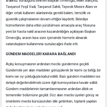
aralıksız sürdüğünü belirten Başkan Ömeroğlu, Millet Bahçesi,
Tavşancıl Yeşil Vadi, Tavşancıl Sahili, Tepecik Mesire Alanı ve
diğer ortak kullanım alanlarında gerekli bakım, temizlik ve
güvenlik çalışmalarının devam ettiğini kaydetti. Belediye
hizmetlerinin daha etkin yürütülmesi amacıyla araç filosuna
yeni bir hasta nakil aracının kazandırıldığını açıklayan Başkan
Ömeroğlu, aracın kısa süre içerisinde hizmete alınarak
vatandaşların kullanımına sunulacağını ifade etti.
GÜNDEM MADDELERİ KARARA BAĞLANDI
Açılış konuşmasının ardından meclis gündemine geçildi.
Gündemde yer alan maddeler görüşülerek bir kısmı oy birliği, bir
kısmı ise oy çokluğuyla kabul edildi. Bazı gündem maddeleri ise
detaylı değerlendirilmek üzere ilgili komisyonlara havale edildi.
Gündem maddelerinin tamamlanmasının ardından dilek ve
temenniler bölümüne geçildi. Söz alan meclis üyeleri görüş ve
önerilerini meclis kürsüsünden dile getirirken, toplantı yapılan