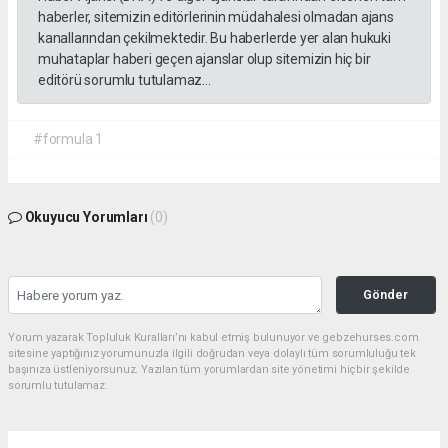
haberler, sitemizin editörlerinin müdahalesi olmadan ajans
kanallarından çekilmektedir. Bu haberlerde yer alan hukuki
muhataplar haberi geçen ajanslar olup sitemizin hiç bir
editörü sorumlu tutulamaz...
#formula 1
Okuyucu Yorumları
(0)
Gönder
Yorum yazarak Topluluk Kuralları’nı kabul etmiş bulunuyor ve gebzehurses.com
sitesine yaptığınız yorumunuzla ilgili doğrudan veya dolaylı tüm sorumluluğu tek
başınıza üstleniyorsunuz. Yazılan tüm yorumlardan site yönetimi hiçbir şekilde
sorumlu tutulamaz.