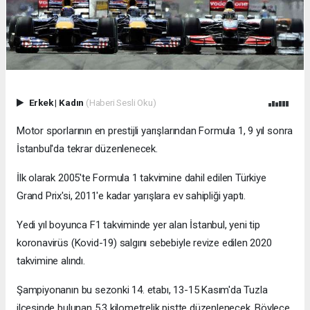
Erkek
|
Kadın
(Haberi Sesli Oku)
Motor sporlarının en prestijli yarışlarından Formula 1, 9 yıl sonra
İstanbul'da tekrar düzenlenecek.
İlk olarak 2005'te Formula 1 takvimine dahil edilen Türkiye
Grand Prix'si, 2011'e kadar yarışlara ev sahipliği yaptı.
Yedi yıl boyunca F1 takviminde yer alan İstanbul, yeni tip
koronavirüs (Kovid-19) salgını sebebiyle revize edilen 2020
takvimine alındı.
Şampiyonanın bu sezonki 14. etabı, 13-15 Kasım'da Tuzla
ilçesinde bulunan 5,3 kilometrelik pistte düzenlenecek. Böylece