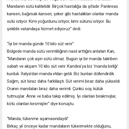
Mandanın sütü kalitelidir. Birçok hastalığa da şifadır. Pankreas
kanseri, bağırsak kanseri, şeker gibi hastalıkları olanlar manda
sütü istiyor. Kimi yoğurdunu istiyor, kimi sütünü istiyor. Bu
şekilde vatandaşa hizmet ediyoruz” dedi.
“İyi bir manda günde 10 kilo süt verir”
Bölgede manda sütü verimliliğinin nasıl arttığını anlatan Kan,
“Mandanın çok aşırı sütü olmaz. Bugün iyi bir manda takriben
sabah ve akşam 10 kilo süt verir. Kandıra’ya biz ‘manda birliği’
kurduk. İtalya’dan manda ırkları geldi. Biz bunları döllendirdik.
Sağım, süt biraz daha farklılaştı. Süt verimi biraz daha yükseldi.
Oranın mandaları biraz daha verimli. Çünkü soy, kütük
tutmuşlar. Anne ve baba takip edilmiş. İyi olanları bırakmışlar,
kötü olanları kesmişler” diye konuştu.
“Manda, tükenme aşamasındaydı”
Birkaç yıl önceye kadar mandaların tükenmekte olduğunu,