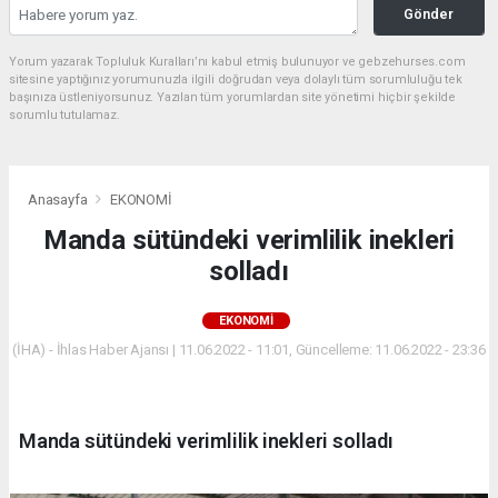
Gönder
Yorum yazarak Topluluk Kuralları’nı kabul etmiş bulunuyor ve gebzehurses.com
sitesine yaptığınız yorumunuzla ilgili doğrudan veya dolaylı tüm sorumluluğu tek
başınıza üstleniyorsunuz. Yazılan tüm yorumlardan site yönetimi hiçbir şekilde
sorumlu tutulamaz.
Anasayfa
EKONOMİ
Manda sütündeki verimlilik inekleri
solladı
EKONOMİ
(İHA) - İhlas Haber Ajansı | 11.06.2022 - 11:01, Güncelleme: 11.06.2022 - 23:36
Manda sütündeki verimlilik inekleri solladı