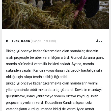
Erkek
|
Kadın
(Haberi Sesli Oku)
Birkaç yıl önceye kadar tükenmekte olan mandalar, devletin
ıslah projesiyle beraber verimliliğini artırdı. Güncel duruma göre,
manda sütündeki verimlilik inekleri solladı. Ayrıca, manda
sütünden yapılan Kandıra yoğurdunun da birçok hastalığa şifa
olduğu için sıkça tercih edildiği öğrenildi.
Birkaç yıl önceye kadar tükenmekte olan mandaların verimi,
yıllar içerisinde ciddi miktarda artış gösterdi. Devletin mandayı
geliştirmeye, ırkları yenilemeye yönelik ortaya koyduğu ıslah
projesi meyvelerini verdi. Kocaeli’nin Kandıra ilçesindeki
vatandaşların kurduğu manda birliği de verimi iyice artırdı.