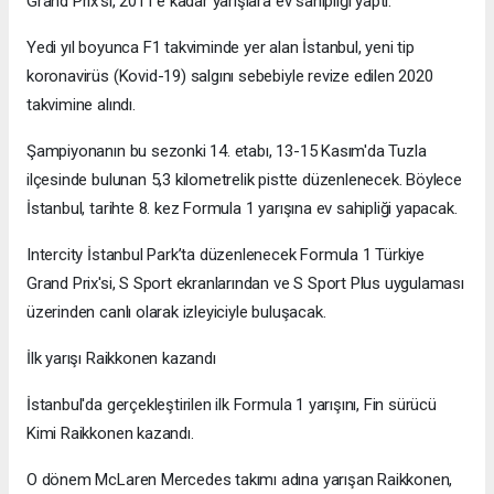
Grand Prix'si, 2011'e kadar yarışlara ev sahipliği yaptı.
Yedi yıl boyunca F1 takviminde yer alan İstanbul, yeni tip
koronavirüs (Kovid-19) salgını sebebiyle revize edilen 2020
takvimine alındı.
Şampiyonanın bu sezonki 14. etabı, 13-15 Kasım'da Tuzla
ilçesinde bulunan 5,3 kilometrelik pistte düzenlenecek. Böylece
İstanbul, tarihte 8. kez Formula 1 yarışına ev sahipliği yapacak.
Intercity İstanbul Park’ta düzenlenecek Formula 1 Türkiye
Grand Prix'si, S Sport ekranlarından ve S Sport Plus uygulaması
üzerinden canlı olarak izleyiciyle buluşacak.
İlk yarışı Raikkonen kazandı
İstanbul'da gerçekleştirilen ilk Formula 1 yarışını, Fin sürücü
Kimi Raikkonen kazandı.
O dönem McLaren Mercedes takımı adına yarışan Raikkonen,