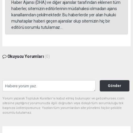
Haber Ajansı (DHA) ve diğer ajanslar tarafından eklenen tüm
haberler, sitemizin editörlerinin müdahalesi olmadan ajans
kanallarından çekilmektedir. Bu haberlerde yer alan hukuki
muhataplar haberi geçen ajanslar olup sitemizin hiç bir
editörü sorumlu tutulamaz...
Okuyucu Yorumları
(0)
Gönder
Yorum yazarak Topluluk Kuralları’nı kabul etmiş bulunuyor ve gebzehurses.com
sitesine yaptığınız yorumunuzla ilgili doğrudan veya dolaylı tüm sorumluluğu tek
başınıza üstleniyorsunuz. Yazılan tüm yorumlardan site yönetimi hiçbir şekilde
sorumlu tutulamaz.