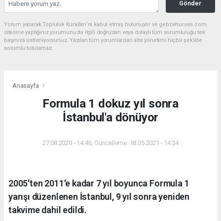
Gönder
Yorum yazarak Topluluk Kuralları’nı kabul etmiş bulunuyor ve gebzehurses.com
sitesine yaptığınız yorumunuzla ilgili doğrudan veya dolaylı tüm sorumluluğu tek
başınıza üstleniyorsunuz. Yazılan tüm yorumlardan site yönetimi hiçbir şekilde
sorumlu tutulamaz.
Anasayfa
Formula 1 dokuz yıl sonra
İstanbul'a dönüyor
27.08.2020 - 14:46, Güncelleme: 18.05.2021 - 14:34
2005'ten 2011'e kadar 7 yıl boyunca Formula 1
yarışı düzenlenen İstanbul, 9 yıl sonra yeniden
takvime dahil edildi.