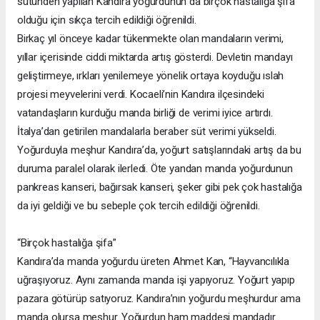
sütünden yapılan Kandıra yoğurdunun da birçok hastalığa şifa
olduğu için sıkça tercih edildiği öğrenildi.
Birkaç yıl önceye kadar tükenmekte olan mandaların verimi,
yıllar içerisinde ciddi miktarda artış gösterdi. Devletin mandayı
geliştirmeye, ırkları yenilemeye yönelik ortaya koyduğu ıslah
projesi meyvelerini verdi. Kocaeli’nin Kandıra ilçesindeki
vatandaşların kurduğu manda birliği de verimi iyice artırdı.
İtalya’dan getirilen mandalarla beraber süt verimi yükseldi.
Yoğurduyla meşhur Kandıra’da, yoğurt satışlarındaki artış da bu
duruma paralel olarak ilerledi. Öte yandan manda yoğurdunun
pankreas kanseri, bağırsak kanseri, şeker gibi pek çok hastalığa
da iyi geldiği ve bu sebeple çok tercih edildiği öğrenildi.
“Birçok hastalığa şifa”
Kandıra’da manda yoğurdu üreten Ahmet Kan, “Hayvancılıkla
uğraşıyoruz. Aynı zamanda manda işi yapıyoruz. Yoğurt yapıp
pazara götürüp satıyoruz. Kandıra’nın yoğurdu meşhurdur ama
manda olursa meşhur. Yoğurdun ham maddesi mandadır.