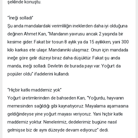
şeklinde konuştu.
“İneği solladı”
Şu anda mandalardaki verimliliğin ineklerden daha iyi olduğuna
değinen Ahmet Kan, “Mandanın yavrusu ancak 2 yaşında bir
kesime gider. Fakat bir tosun 8 aylık ya da 15 aylıkken, yani 300
kilo karkas ete ulaşır. Mandanınki ulaşmaz. Onun için mandada
ineğe göre gelir düzeyi biraz daha düşüktür. Fakat şu anda
manda, ineği solladı. Devletin de burada payı var. Yoğurt da
popüler oldu” ifadelerini kullandı.
“Hiçbir katkı maddemiz yok”
Yoğurt üretimlerinden de bahseden Kan, “Yoğurdu, hayvanın
memesinden sağıldığı gibi kaynatıyoruz. Mayalama aşamasına
geldiğindeyse yine yoğurt mayası veriyoruz. Yani hiçbir katkı
maddemiz yoktur. Nenelerimiz, dedelerimiz bugüne nasıl
gelmişse biz de aynı düzeyde devam ediyoruz” dedi.