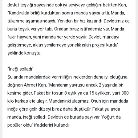
devlet teşviği sayesinde çok iyi seviyeye geldiğini belirten Kan,
“Kandıra’da birliği kurduktan sonra manda sayısı arttı. Manda,
tükenme aşamasındaydı. Yeniden bir hız kazandı. Devletimiz de
buna teşvik veriyor tabi. Oradan biraz istifademiz var. Manda
fakir hayvan, yani manda her yerde yayılır. Devlet, mandayı
geliştirmeye, ırkları yenilemeye yönelik ıslah projesi kurdu”
şeklinde konuştu.
“İneği solladı”
Şu anda mandalardaki verimliliğin ineklerden daha iyi olduğuna
değinen Ahmet Kan, “Mandanın yavrusu ancak 2 yaşında bir
kesime gider. Fakat bir tosun 8 aylık ya da 15 aylıkken, yani 300
kilo karkas ete ulaşır. Mandanınki ulaşmaz. Onun için mandada
ineğe göre gelir düzeyi biraz daha düşüktür. Fakat şu anda
manda, ineği solladı. Devletin de burada payı var. Yoğurt da
popüler oldu” ifadelerini kullandı.