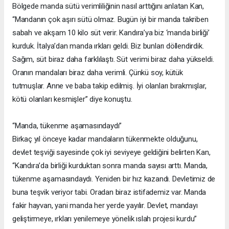
Bölgede manda sütü verimliliğinin nasıl arttığını anlatan Kan,
“Mandanın çok aşırı sütü olmaz. Bugün iyi bir manda takriben
sabah ve akşam 10 kilo süt verir. Kandıra’ya biz ‘manda birliği’
kurduk. İtalya’dan manda ırkları geldi. Biz bunları döllendirdik.
Sağım, süt biraz daha farklılaştı. Süt verimi biraz daha yükseldi.
Oranın mandaları biraz daha verimli. Çünkü soy, kütük
tutmuşlar. Anne ve baba takip edilmiş. İyi olanları bırakmışlar,
kötü olanları kesmişler” diye konuştu.
“Manda, tükenme aşamasındaydı”
Birkaç yıl önceye kadar mandaların tükenmekte olduğunu,
devlet teşviği sayesinde çok iyi seviyeye geldiğini belirten Kan,
“Kandıra’da birliği kurduktan sonra manda sayısı arttı. Manda,
tükenme aşamasındaydı. Yeniden bir hız kazandı. Devletimiz de
buna teşvik veriyor tabi. Oradan biraz istifademiz var. Manda
fakir hayvan, yani manda her yerde yayılır. Devlet, mandayı
geliştirmeye, ırkları yenilemeye yönelik ıslah projesi kurdu”