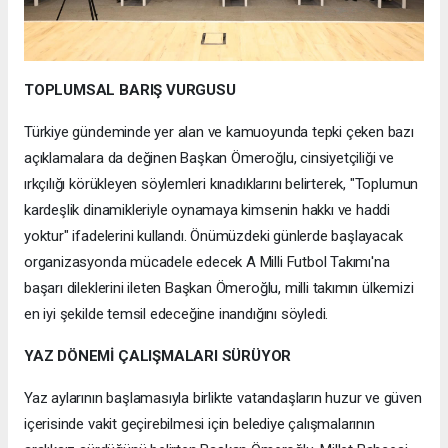
TOPLUMSAL BARIŞ VURGUSU
Türkiye gündeminde yer alan ve kamuoyunda tepki çeken bazı
açıklamalara da değinen Başkan Ömeroğlu, cinsiyetçiliği ve
ırkçılığı körükleyen söylemleri kınadıklarını belirterek, "Toplumun
kardeşlik dinamikleriyle oynamaya kimsenin hakkı ve haddi
yoktur" ifadelerini kullandı. Önümüzdeki günlerde başlayacak
organizasyonda mücadele edecek A Milli Futbol Takımı'na
başarı dileklerini ileten Başkan Ömeroğlu, milli takımın ülkemizi
en iyi şekilde temsil edeceğine inandığını söyledi.
YAZ DÖNEMİ ÇALIŞMALARI SÜRÜYOR
Yaz aylarının başlamasıyla birlikte vatandaşların huzur ve güven
içerisinde vakit geçirebilmesi için belediye çalışmalarının