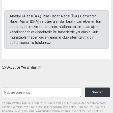
Anadolu Ajansı (AA), İhlas Haber Ajansı (İHA), Demirören
Haber Ajansı (DHA) ve diğer ajanslar tarafından eklenen tüm
haberler, sitemizin editörlerinin müdahalesi olmadan ajans
kanallarından çekilmektedir. Bu haberlerde yer alan hukuki
muhataplar haberi geçen ajanslar olup sitemizin hiç bir
editörü sorumlu tutulamaz...
Okuyucu Yorumları
(0)
Gönder
Yorum yazarak Topluluk Kuralları’nı kabul etmiş bulunuyor ve gebzehurses.com
sitesine yaptığınız yorumunuzla ilgili doğrudan veya dolaylı tüm sorumluluğu tek
başınıza üstleniyorsunuz. Yazılan tüm yorumlardan site yönetimi hiçbir şekilde