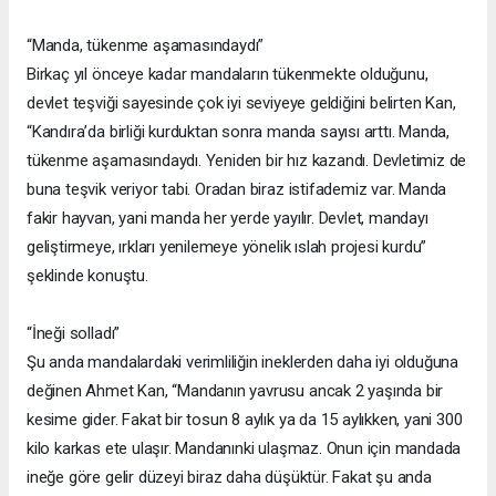
“Manda, tükenme aşamasındaydı”
Birkaç yıl önceye kadar mandaların tükenmekte olduğunu,
devlet teşviği sayesinde çok iyi seviyeye geldiğini belirten Kan,
“Kandıra’da birliği kurduktan sonra manda sayısı arttı. Manda,
tükenme aşamasındaydı. Yeniden bir hız kazandı. Devletimiz de
buna teşvik veriyor tabi. Oradan biraz istifademiz var. Manda
fakir hayvan, yani manda her yerde yayılır. Devlet, mandayı
geliştirmeye, ırkları yenilemeye yönelik ıslah projesi kurdu”
şeklinde konuştu.
“İneği solladı”
Şu anda mandalardaki verimliliğin ineklerden daha iyi olduğuna
değinen Ahmet Kan, “Mandanın yavrusu ancak 2 yaşında bir
kesime gider. Fakat bir tosun 8 aylık ya da 15 aylıkken, yani 300
kilo karkas ete ulaşır. Mandanınki ulaşmaz. Onun için mandada
ineğe göre gelir düzeyi biraz daha düşüktür. Fakat şu anda