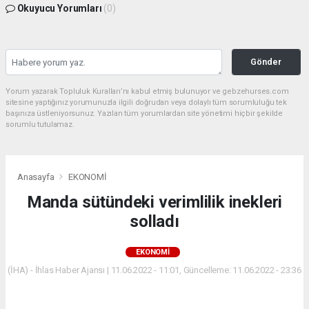
Okuyucu Yorumları
(0)
Gönder
Yorum yazarak Topluluk Kuralları’nı kabul etmiş bulunuyor ve gebzehurses.com
sitesine yaptığınız yorumunuzla ilgili doğrudan veya dolaylı tüm sorumluluğu tek
başınıza üstleniyorsunuz. Yazılan tüm yorumlardan site yönetimi hiçbir şekilde
sorumlu tutulamaz.
Anasayfa
EKONOMİ
Manda sütündeki verimlilik inekleri
solladı
EKONOMİ
(İHA) - İhlas Haber Ajansı | 11.06.2022 - 11:01, Güncelleme: 11.06.2022 - 23:36