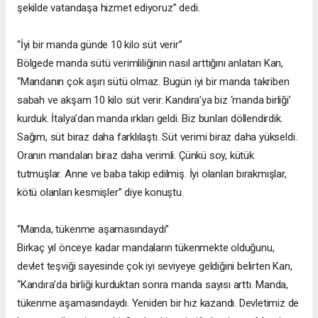
şekilde vatandaşa hizmet ediyoruz” dedi.
“İyi bir manda günde 10 kilo süt verir”
Bölgede manda sütü verimliliğinin nasıl arttığını anlatan Kan,
“Mandanın çok aşırı sütü olmaz. Bugün iyi bir manda takriben
sabah ve akşam 10 kilo süt verir. Kandıra’ya biz ‘manda birliği’
kurduk. İtalya’dan manda ırkları geldi. Biz bunları döllendirdik.
Sağım, süt biraz daha farklılaştı. Süt verimi biraz daha yükseldi.
Oranın mandaları biraz daha verimli. Çünkü soy, kütük
tutmuşlar. Anne ve baba takip edilmiş. İyi olanları bırakmışlar,
kötü olanları kesmişler” diye konuştu.
“Manda, tükenme aşamasındaydı”
Birkaç yıl önceye kadar mandaların tükenmekte olduğunu,
devlet teşviği sayesinde çok iyi seviyeye geldiğini belirten Kan,
“Kandıra’da birliği kurduktan sonra manda sayısı arttı. Manda,
tükenme aşamasındaydı. Yeniden bir hız kazandı. Devletimiz de