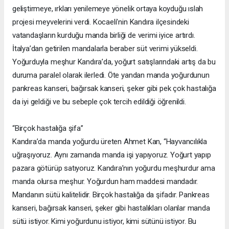
geliştirmeye, ırkları yenilemeye yönelik ortaya koyduğu ıslah
projesi meyvelerini verdi. Kocaeli’nin Kandıra ilçesindeki
vatandaşların kurduğu manda birliği de verimi iyice artırdı.
İtalya’dan getirilen mandalarla beraber süt verimi yükseldi.
Yoğurduyla meşhur Kandıra’da, yoğurt satışlarındaki artış da bu
duruma paralel olarak ilerledi. Öte yandan manda yoğurdunun
pankreas kanseri, bağırsak kanseri, şeker gibi pek çok hastalığa
da iyi geldiği ve bu sebeple çok tercih edildiği öğrenildi.
“Birçok hastalığa şifa”
Kandıra’da manda yoğurdu üreten Ahmet Kan, “Hayvancılıkla
uğraşıyoruz. Aynı zamanda manda işi yapıyoruz. Yoğurt yapıp
pazara götürüp satıyoruz. Kandıra’nın yoğurdu meşhurdur ama
manda olursa meşhur. Yoğurdun ham maddesi mandadır.
Mandanın sütü kalitelidir. Birçok hastalığa da şifadır. Pankreas
kanseri, bağırsak kanseri, şeker gibi hastalıkları olanlar manda
sütü istiyor. Kimi yoğurdunu istiyor, kimi sütünü istiyor. Bu