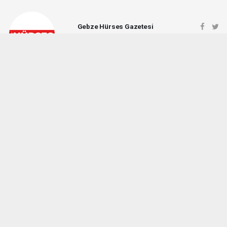
Gebze Hürses Gazetesi
gebzehursesgazetesi@gmail.com
Okuyucu Yorumları
(0)
Gönder
Yorum yazarak Topluluk Kuralları’nı kabul etmiş bulunuyor ve gebzehurses.com
sitesine yaptığınız yorumunuzla ilgili doğrudan veya dolaylı tüm sorumluluğu tek
başınıza üstleniyorsunuz. Yazılan tüm yorumlardan site yönetimi hiçbir şekilde
sorumlu tutulamaz.