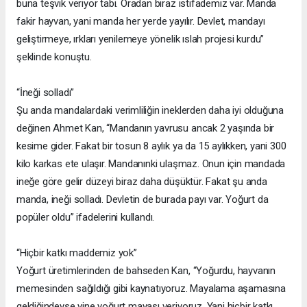
buna teşvik veriyor tabi. Oradan biraz istifademiz var. Manda
fakir hayvan, yani manda her yerde yayılır. Devlet, mandayı
geliştirmeye, ırkları yenilemeye yönelik ıslah projesi kurdu”
şeklinde konuştu.
“İneği solladı”
Şu anda mandalardaki verimliliğin ineklerden daha iyi olduğuna
değinen Ahmet Kan, “Mandanın yavrusu ancak 2 yaşında bir
kesime gider. Fakat bir tosun 8 aylık ya da 15 aylıkken, yani 300
kilo karkas ete ulaşır. Mandanınki ulaşmaz. Onun için mandada
ineğe göre gelir düzeyi biraz daha düşüktür. Fakat şu anda
manda, ineği solladı. Devletin de burada payı var. Yoğurt da
popüler oldu” ifadelerini kullandı.
“Hiçbir katkı maddemiz yok”
Yoğurt üretimlerinden de bahseden Kan, “Yoğurdu, hayvanın
memesinden sağıldığı gibi kaynatıyoruz. Mayalama aşamasına
geldiğindeyse yine yoğurt mayası veriyoruz. Yani hiçbir katkı