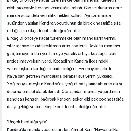
Birkaç yıl önceye kadar tükenmekte olan mandalar, devletin
ıslah projesiyle beraber verimliliğini artırdı. Güncel duruma göre,
manda sütündeki verimlilik inekleri solladı. Ayrıca, manda
sütünden yapılan Kandıra yoğurdunun da birçok hastalığa şifa
olduğu için sıkça tercih edildiği öğrenildi.
Birkaç yıl önceye kadar tükenmekte olan mandaların verimi,
yıllar içerisinde ciddi miktarda artış gösterdi. Devletin mandayı
geliştirmeye, ırkları yenilemeye yönelik ortaya koyduğu ıslah
projesi meyvelerini verdi. Kocaeli’nin Kandıra ilçesindeki
vatandaşların kurduğu manda birliği de verimi iyice artırdı.
İtalya’dan getirilen mandalarla beraber süt verimi yükseldi.
Yoğurduyla meşhur Kandıra’da, yoğurt satışlarındaki artış da bu
duruma paralel olarak ilerledi. Öte yandan manda yoğurdunun
pankreas kanseri, bağırsak kanseri, şeker gibi pek çok hastalığa
da iyi geldiği ve bu sebeple çok tercih edildiği öğrenildi.
“Birçok hastalığa şifa”
Kandıra’da manda yoğurdu üreten Ahmet Kan, “Hayvancılıkla