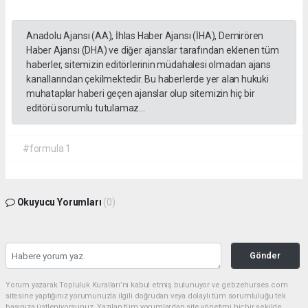
Anadolu Ajansı (AA), İhlas Haber Ajansı (İHA), Demirören
Haber Ajansı (DHA) ve diğer ajanslar tarafından eklenen tüm
haberler, sitemizin editörlerinin müdahalesi olmadan ajans
kanallarından çekilmektedir. Bu haberlerde yer alan hukuki
muhataplar haberi geçen ajanslar olup sitemizin hiç bir
editörü sorumlu tutulamaz...
#formula 1
Okuyucu Yorumları
(0)
Gönder
Yorum yazarak Topluluk Kuralları’nı kabul etmiş bulunuyor ve gebzehurses.com
sitesine yaptığınız yorumunuzla ilgili doğrudan veya dolaylı tüm sorumluluğu tek
başınıza üstleniyorsunuz. Yazılan tüm yorumlardan site yönetimi hiçbir şekilde