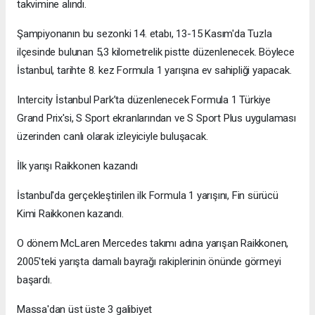
takvimine alındı.
Şampiyonanın bu sezonki 14. etabı, 13-15 Kasım'da Tuzla
ilçesinde bulunan 5,3 kilometrelik pistte düzenlenecek. Böylece
İstanbul, tarihte 8. kez Formula 1 yarışına ev sahipliği yapacak.
Intercity İstanbul Park’ta düzenlenecek Formula 1 Türkiye
Grand Prix'si, S Sport ekranlarından ve S Sport Plus uygulaması
üzerinden canlı olarak izleyiciyle buluşacak.
İlk yarışı Raikkonen kazandı
İstanbul'da gerçekleştirilen ilk Formula 1 yarışını, Fin sürücü
Kimi Raikkonen kazandı.
O dönem McLaren Mercedes takımı adına yarışan Raikkonen,
2005'teki yarışta damalı bayrağı rakiplerinin önünde görmeyi
başardı.
Massa'dan üst üste 3 galibiyet