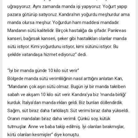
uğraşıyoruz. Aynı zamanda manda işi yapıyoruz. Yoğurt yapıp
pazara götürüp satıyoruz. Kandıra’nın yoğurdu meşhurdur ama
manda olursa meşhur. Yoğurdun ham maddesi mandadır.
Mandanın sütü kalitelidir. Birçok hastalığa da şifadır. Pankreas
kanseri, bağırsak kanseri, şeker gibi hastalıkları olanlar manda
sütü istiyor. Kimi yoğurdunu istiyor, kimi sütünü istiyor. Bu
şekilde vatandaşa hizmet ediyoruz” dedi.
“İyi bir manda günde 10 kilo süt verir”
Bölgede manda sütü verimliliğinin nasıl arttığını anlatan Kan,
“Mandanın çok aşırı sütü olmaz. Bugün iyi bir manda takriben
sabah ve akşam 10 kilo süt verir. Kandıra’ya biz ‘manda birliği’
kurduk. İtalya’dan manda ırkları geldi. Biz bunları döllendirdik.
Sağım, süt biraz daha farklılaştı. Süt verimi biraz daha yükseldi.
Oranın mandaları biraz daha verimli. Çünkü soy, kütük
tutmuşlar. Anne ve baba takip edilmiş. İyi olanları bırakmışlar,
kötü olanları kesmişler” diye konuştu.