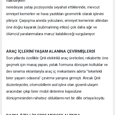
halindeyken
neredeyse yatay pozisyonda seyahat ettiklerinde, mevcut
emniyet kemerleri ve hava yastıkları geometrik olarak işlevini
yitiriyor. Çarpışma anında yolcuların, emniyet kemerinin altından
öne doğru kayarak (submarining etkisi) çok daha ağır ve
ölümcül yaralanmalara maruz kalabileceği vurgulanıyor.
ARAÇ İÇLERİNİ YAŞAM ALANINA ÇEVİRMİŞLERDİ
Son yıllarda özellikle Çinli elektrikli araç üreticileri, rekabette öne
geçmek için masaj yapan, yatak formuna dönüşen koltuklar ve
dev sinema ekranlarıyla araç iç mekanlarını adeta "tekerlekli
birer yaşam odasına" çevirme yarışına girmişti. Ancak Çinli
düzenleyiciler, otomobillerin asıl işlevi olan güvenli ulaşım
aracından çıkıp birer mobil dinlenme kapsülüne
dönüşmesinden rahatsız olduklarını net bir dille ortaya koydu.