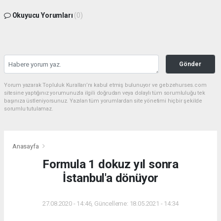
Okuyucu Yorumları
(0)
Gönder
Yorum yazarak Topluluk Kuralları’nı kabul etmiş bulunuyor ve gebzehurses.com
sitesine yaptığınız yorumunuzla ilgili doğrudan veya dolaylı tüm sorumluluğu tek
başınıza üstleniyorsunuz. Yazılan tüm yorumlardan site yönetimi hiçbir şekilde
sorumlu tutulamaz.
Anasayfa
Formula 1 dokuz yıl sonra
İstanbul'a dönüyor
27.08.2020 - 14:46, Güncelleme: 18.05.2021 - 14:34