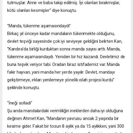
tutmuşlar. Anne ve baba takip edilmiş. İyi olanları bırakmışlar,
kötü olanları kesmişler” diye konuştu.
“Manda, tükenme aşamasındaydı”
Birkaç yıl önceye kadar mandaların tükenmekte olduğunu,
devlet teşviği sayesinde çok iyi seviyeye geldiğini belirten Kan,
“Kandıra’da birliği kurduktan sonra manda sayısı arttı. Manda,
tükenme aşamasındaydı. Yeniden bir hız kazandı. Devletimiz de
buna teşvik veriyor tabi. Oradan biraz istifademiz var. Manda
fakir hayvan, yani manda her yerde yayılır. Devlet, mandayı
geliştirmeye, ırkları yenilemeye yönelik ıslah projesi kurdu”
şeklinde konuştu.
“İneği solladı”
Şu anda mandalardaki verimliliğin ineklerden daha iyi olduğuna
değinen Ahmet Kan, “Mandanın yavrusu ancak 2 yaşında bir
kesime gider. Fakat bir tosun 8 aylık ya da 15 aylıkken, yani 300