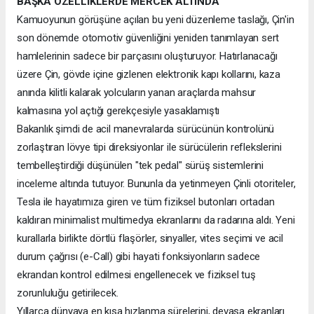
BAŞKA ÖZELLİKLERDE MERCEK ALTINDA
Kamuoyunun görüşüne açılan bu yeni düzenleme taslağı, Çin'in
son dönemde otomotiv güvenliğini yeniden tanımlayan sert
hamlelerinin sadece bir parçasını oluşturuyor. Hatırlanacağı
üzere Çin, gövde içine gizlenen elektronik kapı kollarını, kaza
anında kilitli kalarak yolcuların yanan araçlarda mahsur
kalmasına yol açtığı gerekçesiyle yasaklamıştı
Bakanlık şimdi de acil manevralarda sürücünün kontrolünü
zorlaştıran lövye tipi direksiyonlar ile sürücülerin reflekslerini
tembelleştirdiği düşünülen "tek pedal" sürüş sistemlerini
inceleme altında tutuyor. Bununla da yetinmeyen Çinli otoriteler,
Tesla ile hayatımıza giren ve tüm fiziksel butonları ortadan
kaldıran minimalist multimedya ekranlarını da radarına aldı. Yeni
kurallarla birlikte dörtlü flaşörler, sinyaller, vites seçimi ve acil
durum çağrısı (e-Call) gibi hayati fonksiyonların sadece
ekrandan kontrol edilmesi engellenecek ve fiziksel tuş
zorunluluğu getirilecek.
Yıllarca dünyaya en kısa hızlanma sürelerini, devasa ekranları