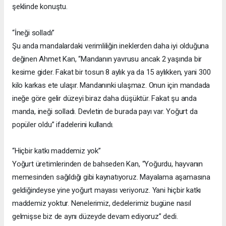
şeklinde konuştu.
“İneği solladı”
Şu anda mandalardaki verimliliğin ineklerden daha iyi olduğuna
değinen Ahmet Kan, “Mandanın yavrusu ancak 2 yaşında bir
kesime gider. Fakat bir tosun 8 aylık ya da 15 aylıkken, yani 300
kilo karkas ete ulaşır. Mandanınki ulaşmaz. Onun için mandada
ineğe göre gelir düzeyi biraz daha düşüktür. Fakat şu anda
manda, ineği solladı. Devletin de burada payı var. Yoğurt da
popüler oldu” ifadelerini kullandı.
“Hiçbir katkı maddemiz yok”
Yoğurt üretimlerinden de bahseden Kan, “Yoğurdu, hayvanın
memesinden sağıldığı gibi kaynatıyoruz. Mayalama aşamasına
geldiğindeyse yine yoğurt mayası veriyoruz. Yani hiçbir katkı
maddemiz yoktur. Nenelerimiz, dedelerimiz bugüne nasıl
gelmişse biz de aynı düzeyde devam ediyoruz” dedi.