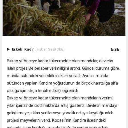
Erkek
|
Kadın
(Haberi Sesli Oku)
Birkaç yıl önceye kadar tükenmekte olan mandalar, devletin
ıslah projesiyle beraber verimliliğini artırdı. Güncel duruma göre,
manda sütündeki verimlilik inekleri solladı. Ayrıca, manda
sütünden yapılan Kandıra yoğurdunun da birçok hastalığa şifa
olduğu için sıkça tercih edildiği öğrenildi.
Birkaç yıl önceye kadar tükenmekte olan mandaların verimi,
yıllar içerisinde ciddi miktarda artış gösterdi. Devletin mandayı
geliştirmeye, ırkları yenilemeye yönelik ortaya koyduğu ıslah
projesi meyvelerini verdi. Kocaeli’nin Kandıra ilçesindeki
vatandaşların kurduğu manda birliği de verimi iyice artırdı.