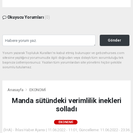
Okuyucu Yorumları
(0)
Gönder
Yorum yazarak Topluluk Kuralları’nı kabul etmiş bulunuyor ve gebzehurses.com
sitesine yaptığınız yorumunuzla ilgili doğrudan veya dolaylı tüm sorumluluğu tek
başınıza üstleniyorsunuz. Yazılan tüm yorumlardan site yönetimi hiçbir şekilde
sorumlu tutulamaz.
Anasayfa
EKONOMİ
Manda sütündeki verimlilik inekleri
solladı
EKONOMİ
(İHA) - İhlas Haber Ajansı | 11.06.2022 - 11:01, Güncelleme: 11.06.2022 - 23:36