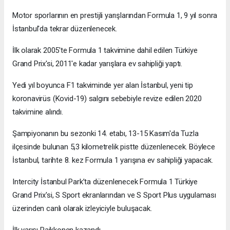
Motor sporlarının en prestijli yarışlarından Formula 1, 9 yıl sonra
İstanbul'da tekrar düzenlenecek.
İlk olarak 2005'te Formula 1 takvimine dahil edilen Türkiye
Grand Prix'si, 2011'e kadar yarışlara ev sahipliği yaptı.
Yedi yıl boyunca F1 takviminde yer alan İstanbul, yeni tip
koronavirüs (Kovid-19) salgını sebebiyle revize edilen 2020
takvimine alındı.
Şampiyonanın bu sezonki 14. etabı, 13-15 Kasım'da Tuzla
ilçesinde bulunan 5,3 kilometrelik pistte düzenlenecek. Böylece
İstanbul, tarihte 8. kez Formula 1 yarışına ev sahipliği yapacak.
Intercity İstanbul Park’ta düzenlenecek Formula 1 Türkiye
Grand Prix'si, S Sport ekranlarından ve S Sport Plus uygulaması
üzerinden canlı olarak izleyiciyle buluşacak.
İlk yarışı Raikkonen kazandı