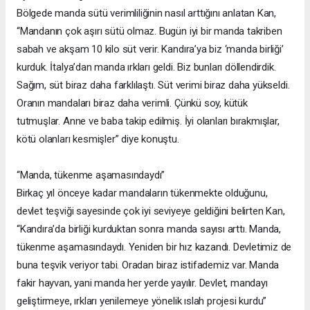
Bölgede manda sütü verimliliğinin nasıl arttığını anlatan Kan,
“Mandanın çok aşırı sütü olmaz. Bugün iyi bir manda takriben
sabah ve akşam 10 kilo süt verir. Kandıra’ya biz ‘manda birliği’
kurduk. İtalya’dan manda ırkları geldi. Biz bunları döllendirdik.
Sağım, süt biraz daha farklılaştı. Süt verimi biraz daha yükseldi.
Oranın mandaları biraz daha verimli. Çünkü soy, kütük
tutmuşlar. Anne ve baba takip edilmiş. İyi olanları bırakmışlar,
kötü olanları kesmişler” diye konuştu.
“Manda, tükenme aşamasındaydı”
Birkaç yıl önceye kadar mandaların tükenmekte olduğunu,
devlet teşviği sayesinde çok iyi seviyeye geldiğini belirten Kan,
“Kandıra’da birliği kurduktan sonra manda sayısı arttı. Manda,
tükenme aşamasındaydı. Yeniden bir hız kazandı. Devletimiz de
buna teşvik veriyor tabi. Oradan biraz istifademiz var. Manda
fakir hayvan, yani manda her yerde yayılır. Devlet, mandayı
geliştirmeye, ırkları yenilemeye yönelik ıslah projesi kurdu”