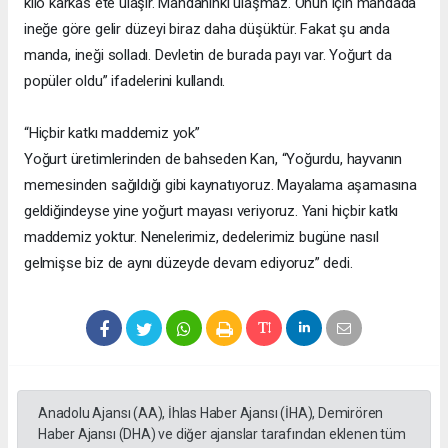
kilo karkas ete ulaşır. Mandanınki ulaşmaz. Onun için mandada
ineğe göre gelir düzeyi biraz daha düşüktür. Fakat şu anda
manda, ineği solladı. Devletin de burada payı var. Yoğurt da
popüler oldu” ifadelerini kullandı.
“Hiçbir katkı maddemiz yok”
Yoğurt üretimlerinden de bahseden Kan, “Yoğurdu, hayvanın
memesinden sağıldığı gibi kaynatıyoruz. Mayalama aşamasına
geldiğindeyse yine yoğurt mayası veriyoruz. Yani hiçbir katkı
maddemiz yoktur. Nenelerimiz, dedelerimiz bugüne nasıl
gelmişse biz de aynı düzeyde devam ediyoruz” dedi.
Anadolu Ajansı (AA), İhlas Haber Ajansı (İHA), Demirören
Haber Ajansı (DHA) ve diğer ajanslar tarafından eklenen tüm