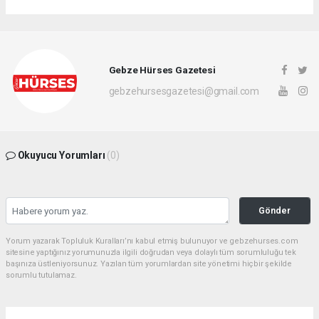
Gebze Hürses Gazetesi
gebzehursesgazetesi@gmail.com
Okuyucu Yorumları
(0)
Gönder
Yorum yazarak Topluluk Kuralları’nı kabul etmiş bulunuyor ve gebzehurses.com
sitesine yaptığınız yorumunuzla ilgili doğrudan veya dolaylı tüm sorumluluğu tek
başınıza üstleniyorsunuz. Yazılan tüm yorumlardan site yönetimi hiçbir şekilde
sorumlu tutulamaz.