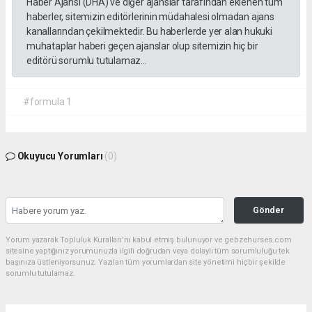
Haber Ajansı (DHA) ve diğer ajanslar tarafından eklenen tüm
haberler, sitemizin editörlerinin müdahalesi olmadan ajans
kanallarından çekilmektedir. Bu haberlerde yer alan hukuki
muhataplar haberi geçen ajanslar olup sitemizin hiç bir
editörü sorumlu tutulamaz...
#formula 1
Okuyucu Yorumları
(0)
Gönder
Yorum yazarak Topluluk Kuralları’nı kabul etmiş bulunuyor ve gebzehurses.com
sitesine yaptığınız yorumunuzla ilgili doğrudan veya dolaylı tüm sorumluluğu tek
başınıza üstleniyorsunuz. Yazılan tüm yorumlardan site yönetimi hiçbir şekilde
sorumlu tutulamaz.