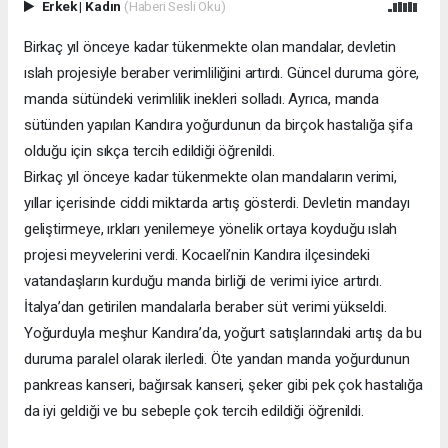
Erkek
|
Kadın
(Haberi Sesli Oku)
Birkaç yıl önceye kadar tükenmekte olan mandalar, devletin
ıslah projesiyle beraber verimliliğini artırdı. Güncel duruma göre,
manda sütündeki verimlilik inekleri solladı. Ayrıca, manda
sütünden yapılan Kandıra yoğurdunun da birçok hastalığa şifa
olduğu için sıkça tercih edildiği öğrenildi.
Birkaç yıl önceye kadar tükenmekte olan mandaların verimi,
yıllar içerisinde ciddi miktarda artış gösterdi. Devletin mandayı
geliştirmeye, ırkları yenilemeye yönelik ortaya koyduğu ıslah
projesi meyvelerini verdi. Kocaeli’nin Kandıra ilçesindeki
vatandaşların kurduğu manda birliği de verimi iyice artırdı.
İtalya’dan getirilen mandalarla beraber süt verimi yükseldi.
Yoğurduyla meşhur Kandıra’da, yoğurt satışlarındaki artış da bu
duruma paralel olarak ilerledi. Öte yandan manda yoğurdunun
pankreas kanseri, bağırsak kanseri, şeker gibi pek çok hastalığa
da iyi geldiği ve bu sebeple çok tercih edildiği öğrenildi.