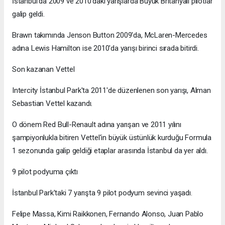
İstanbul'da 2009 ve 2010'daki yarışlarda Büyük Britanyalı pilotlar
galip geldi.
Brawn takımında Jenson Button 2009'da, McLaren-Mercedes
adına Lewis Hamilton ise 2010'da yarışı birinci sırada bitirdi.
Son kazanan Vettel
Intercity İstanbul Park'ta 2011'de düzenlenen son yarışı, Alman
Sebastian Vettel kazandı.
O dönem Red Bull-Renault adına yarışan ve 2011 yılını
şampiyonlukla bitiren Vettel'in büyük üstünlük kurduğu Formula
1 sezonunda galip geldiği etaplar arasında İstanbul da yer aldı.
9 pilot podyuma çıktı
İstanbul Park'taki 7 yarışta 9 pilot podyum sevinci yaşadı.
Felipe Massa, Kimi Raikkonen, Fernando Alonso, Juan Pablo