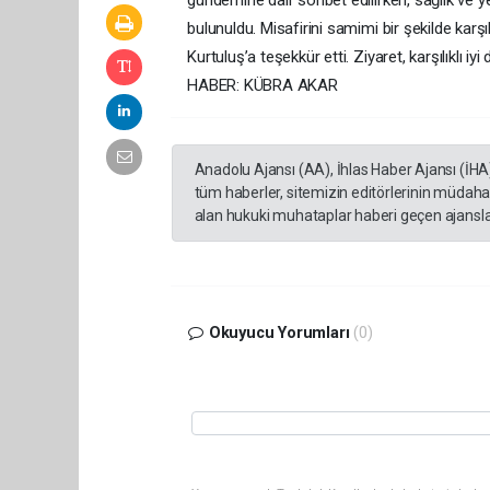
gündemine dair sohbet edilirken, sağlık ve y
bulunuldu. Misafirini samimi bir şekilde kar
Kurtuluş’a teşekkür etti. Ziyaret, karşılıklı iyi
HABER: KÜBRA AKAR
Anadolu Ajansı (AA), İhlas Haber Ajansı (İHA
tüm haberler, sitemizin editörlerinin müdaha
alan hukuki muhataplar haberi geçen ajanslar
Okuyucu Yorumları
(0)