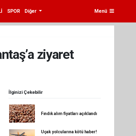
İ
SPOR
Diğer
Menü
taş’a ziyaret
İlginizi Çekebilir
Fındık alım fiyatları açıklandı
Uçak yolcularına kötü haber!