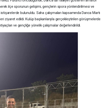
nı Yavuz Furunci öncülüğünde, Darıca’da faaliyet gösteren amatör
inerek ilçe sporunun gelişimi, gençlerin spora yönlendirilmesi ve
 istişarelerde bulunuldu. Saha çalışmaları kapsamında Darıca Martı
leri ziyaret edildi. Kulüp başkanlarıyla gerçekleştirilen görüşmelerde
yaçları ve gençliğe yönelik çalışmalar değerlendirildi.