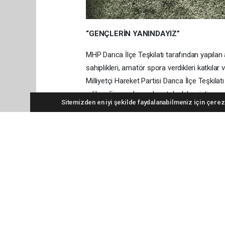
“GENÇLERİN YANINDAYIZ”
MHP Darıca İlçe Teşkilatı tarafından yapılan 
sahiplikleri, amatör spora verdikleri katkılar
Milliyetçi Hareket Partisi Darıca İlçe Teşki
edileceği vurgulanarak, ortak akıl ve istişare
Sitemizden en iyi şekilde faydalanabilmeniz için çerezl
edildi. HABER: ÇAĞLAR AKAR
Anadolu Ajansı (AA), İhlas Haber Ajansı (İHA
tüm haberler, sitemizin editörlerinin müdaha
alan hukuki muhataplar haberi geçen ajanslar
#MHP Darıca’dan amatör spor kulüplerine ziy