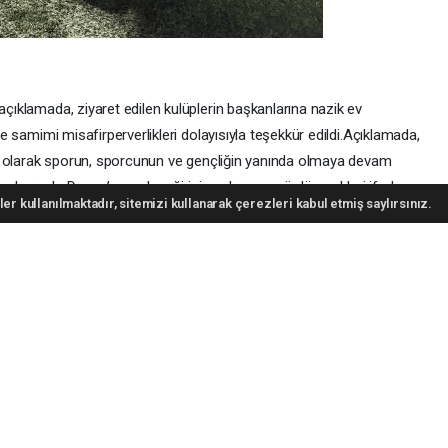
açıklamada, ziyaret edilen kulüplerin başkanlarına nazik ev
 ve samimi misafirperverlikleri dolayısıyla teşekkür edildi.Açıklamada,
latı olarak sporun, sporcunun ve gençliğin yanında olmaya devam
 anlayışıyla Darıca’nın geleceği için çalışmayı sürdürecekleri ifade
er kullanılmaktadır, sitemizi kullanarak çerezleri kabul etmiş saylırsınız.
), Demirören Haber Ajansı (DHA) ve diğer ajanslar tarafından eklenen
lesi olmadan ajans kanallarından çekilmektedir. Bu haberlerde yer
 olup sitemizin hiç bir editörü sorumlu tutulamaz...
aret