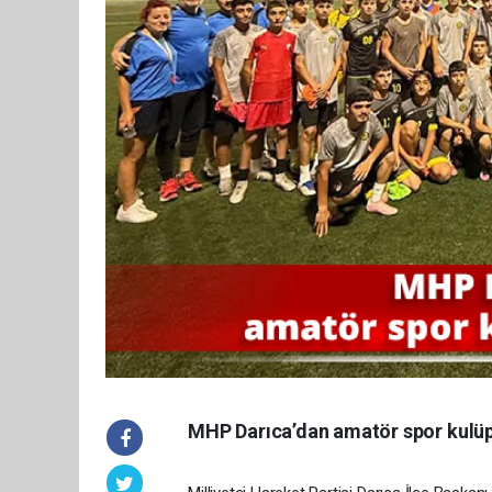
MHP Darıca’dan amatör spor kulüp