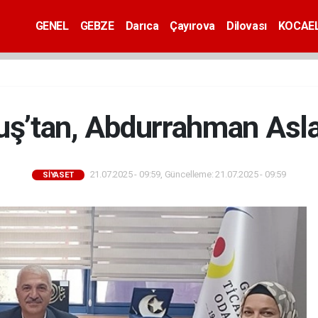
GENEL
GEBZE
Darıca
Çayırova
Dilovası
KOCAEL
uş’tan, Abdurrahman Aslan
21.07.2025 - 09:59, Güncelleme: 21.07.2025 - 09:59
SİYASET