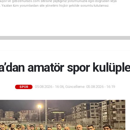
nuyor ve gebzehurses.com sitesine yaptığınız yorumunuzla ilgili doğrudan veya
. Yazılan tüm yorumlardan site yönetimi hiçbir şekilde sorumlu tutulamaz.
’dan amatör spor kulüpler
05.08.2026 - 16:06, Güncelleme: 05.08.2026 - 16:19
SPOR