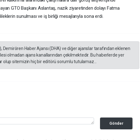
erel kalkınma alanındaki çalışmalara dair görüş alışverişinde
şılayan GTO Başkanı Aslantaş, nazik ziyaretinden dolayı Fatma
 dileklerin sunulması ve iş birliği mesajlarıyla sona erdi.
), Demirören Haber Ajansı (DHA) ve diğer ajanslar tarafından eklenen
lesi olmadan ajans kanallarından çekilmektedir. Bu haberlerde yer
 olup sitemizin hiç bir editörü sorumlu tutulamaz...
Gönder