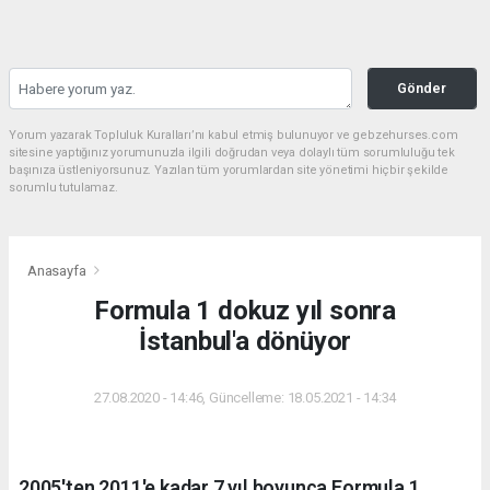
Gönder
Yorum yazarak Topluluk Kuralları’nı kabul etmiş bulunuyor ve gebzehurses.com
sitesine yaptığınız yorumunuzla ilgili doğrudan veya dolaylı tüm sorumluluğu tek
başınıza üstleniyorsunuz. Yazılan tüm yorumlardan site yönetimi hiçbir şekilde
sorumlu tutulamaz.
Anasayfa
Formula 1 dokuz yıl sonra
İstanbul'a dönüyor
27.08.2020 - 14:46, Güncelleme: 18.05.2021 - 14:34
2005'ten 2011'e kadar 7 yıl boyunca Formula 1