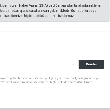
), Demirören Haber Ajansı (DHA) ve diğer ajanslar tarafından eklenen
lesi olmadan ajans kanallarından çekilmektedir. Bu haberlerde yer
 olup sitemizin hiç bir editörü sorumlu tutulamaz...
Gönder
nuyor ve gebzehurses.com sitesine yaptığınız yorumunuzla ilgili doğrudan veya
. Yazılan tüm yorumlardan site yönetimi hiçbir şekilde sorumlu tutulamaz.