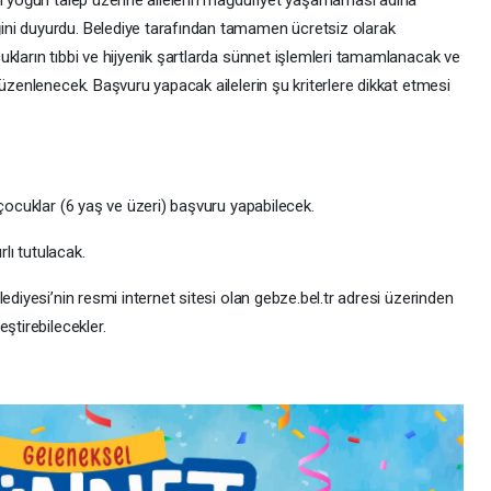
en yoğun talep üzerine ailelerin mağduriyet yaşamaması adına
ni duyurdu. Belediye tarafından tamamen ücretsiz olarak
kların tıbbi ve hijyenik şartlarda sünnet işlemleri tamamlanacak ve
düzenlenecek. Başvuru yapacak ailelerin şu kriterlere dikkat etmesi
 çocuklar (6 yaş ve üzeri) başvuru yapabilecek.
rlı tutulacak.
ediyesi’nin resmi internet sitesi olan gebze.bel.tr adresi üzerinden
ştirebilecekler.