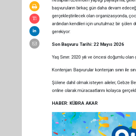
hesapları üzerinden yaptığı paylaşımla, gel
başvuruların birkaç gün daha devam edeceği
gerçekleştirilecek olan organizasyonda, çocu
ardından kendileri için unutulmaz bir şölen 
gerekiyor:
Son Başvuru Tarihi: 22 Mayıs 2026
Yaş Sınırı: 2020 yılı ve öncesi doğumlu olan
Kontenjan: Başvurular kontenjan sınırı ile sını
Şölene dahil olmak isteyen aileler, Gebze Bel
online olarak müracaatlarını kolayca gerçekle
HABER: KÜBRA AKAR