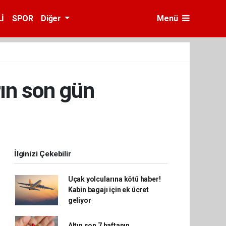
İ
SPOR
Diğer
Menü
rın son gün
İlginizi Çekebilir
Uçak yolcularına kötü haber!
Kabin bagajı için ek ücret
geliyor
Altın son 7 haftanın