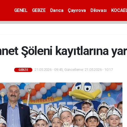
GENEL
GEBZE
Darıca
Çayırova
Dilovası
KOCAEL
et Şöleni kayıtlarına ya
21.05.2026 - 09:45, Güncelleme: 21.05.2026 - 10:17
GEBZE