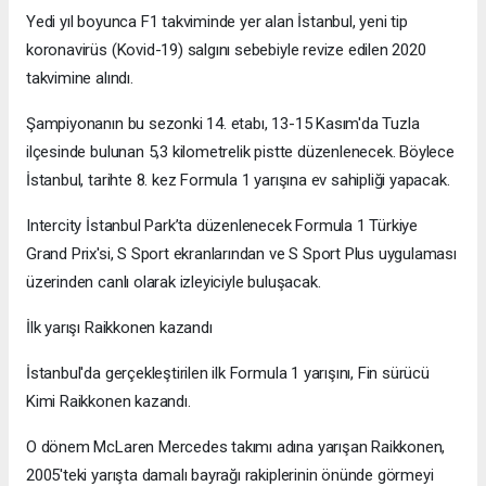
Yedi yıl boyunca F1 takviminde yer alan İstanbul, yeni tip
koronavirüs (Kovid-19) salgını sebebiyle revize edilen 2020
takvimine alındı.
Şampiyonanın bu sezonki 14. etabı, 13-15 Kasım'da Tuzla
ilçesinde bulunan 5,3 kilometrelik pistte düzenlenecek. Böylece
İstanbul, tarihte 8. kez Formula 1 yarışına ev sahipliği yapacak.
Intercity İstanbul Park’ta düzenlenecek Formula 1 Türkiye
Grand Prix'si, S Sport ekranlarından ve S Sport Plus uygulaması
üzerinden canlı olarak izleyiciyle buluşacak.
İlk yarışı Raikkonen kazandı
İstanbul'da gerçekleştirilen ilk Formula 1 yarışını, Fin sürücü
Kimi Raikkonen kazandı.
O dönem McLaren Mercedes takımı adına yarışan Raikkonen,
2005'teki yarışta damalı bayrağı rakiplerinin önünde görmeyi