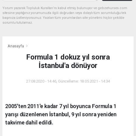
Yorum yazarak Topluluk Kuralları’nı kabul etmiş bulunuyor ve gebzehurses.com
sitesine yaptığınız yorumunuzla ilgili doğrudan veya dolaylı tüm sorumluluğu tek
başınıza üstleniyorsunuz. Yazılan tüm yorumlardan site yönetimi hiçbir şekilde
sorumlu tutulamaz.
Anasayfa
Formula 1 dokuz yıl sonra
İstanbul'a dönüyor
27.08.2020 - 14:46, Güncelleme: 18.05.2021 - 14:34
2005'ten 2011'e kadar 7 yıl boyunca Formula 1
yarışı düzenlenen İstanbul, 9 yıl sonra yeniden
takvime dahil edildi.