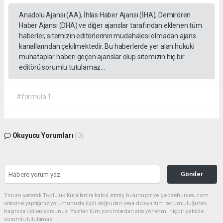
Anadolu Ajansı (AA), İhlas Haber Ajansı (İHA), Demirören
Haber Ajansı (DHA) ve diğer ajanslar tarafından eklenen tüm
haberler, sitemizin editörlerinin müdahalesi olmadan ajans
kanallarından çekilmektedir. Bu haberlerde yer alan hukuki
muhataplar haberi geçen ajanslar olup sitemizin hiç bir
editörü sorumlu tutulamaz...
#formula 1
Okuyucu Yorumları
(0)
Gönder
Yorum yazarak Topluluk Kuralları’nı kabul etmiş bulunuyor ve gebzehurses.com
sitesine yaptığınız yorumunuzla ilgili doğrudan veya dolaylı tüm sorumluluğu tek
başınıza üstleniyorsunuz. Yazılan tüm yorumlardan site yönetimi hiçbir şekilde
sorumlu tutulamaz.