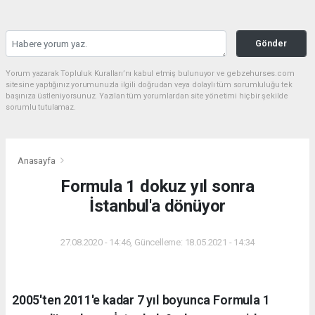
Gönder
Yorum yazarak Topluluk Kuralları’nı kabul etmiş bulunuyor ve gebzehurses.com
sitesine yaptığınız yorumunuzla ilgili doğrudan veya dolaylı tüm sorumluluğu tek
başınıza üstleniyorsunuz. Yazılan tüm yorumlardan site yönetimi hiçbir şekilde
sorumlu tutulamaz.
Anasayfa
Formula 1 dokuz yıl sonra
İstanbul'a dönüyor
27.08.2020 - 14:46, Güncelleme: 18.05.2021 - 14:34
2005'ten 2011'e kadar 7 yıl boyunca Formula 1