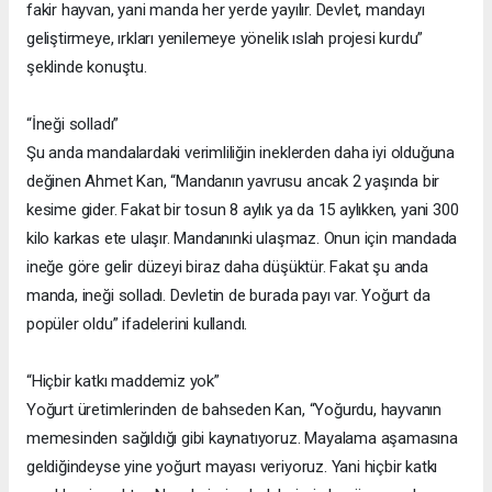
fakir hayvan, yani manda her yerde yayılır. Devlet, mandayı
geliştirmeye, ırkları yenilemeye yönelik ıslah projesi kurdu”
şeklinde konuştu.
“İneği solladı”
Şu anda mandalardaki verimliliğin ineklerden daha iyi olduğuna
değinen Ahmet Kan, “Mandanın yavrusu ancak 2 yaşında bir
kesime gider. Fakat bir tosun 8 aylık ya da 15 aylıkken, yani 300
kilo karkas ete ulaşır. Mandanınki ulaşmaz. Onun için mandada
ineğe göre gelir düzeyi biraz daha düşüktür. Fakat şu anda
manda, ineği solladı. Devletin de burada payı var. Yoğurt da
popüler oldu” ifadelerini kullandı.
“Hiçbir katkı maddemiz yok”
Yoğurt üretimlerinden de bahseden Kan, “Yoğurdu, hayvanın
memesinden sağıldığı gibi kaynatıyoruz. Mayalama aşamasına
geldiğindeyse yine yoğurt mayası veriyoruz. Yani hiçbir katkı