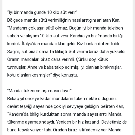
“İyi bir manda günde 10 kilo süt verir”
Bölgede manda sütü verimliliğinin nasıl arttığını anlatan Kan,
“Mandanın çok aşırı sütü olmaz. Bugün iyi bir manda takriben
sabah ve akşam 10 kilo süt verir. Kandıra’ya biz ‘manda birliği’
kurduk. İtalya’dan manda ırkları geldi. Biz bunları döllendirdik.
Sağım, süt biraz daha farklılaştı. Süt verimi biraz daha yükseldi.
Oranın mandaları biraz daha verimli. Çünkü soy, kütük
tutmuşlar. Anne ve baba takip edilmiş. İyi olanları bırakmışlar,
kötü olanları kesmişler” diye konuştu.
“Manda, tükenme aşamasındaydı”
Birkaç yıl önceye kadar mandaların tükenmekte olduğunu,
devlet teşviği sayesinde çok iyi seviyeye geldiğini belirten Kan,
“Kandıra’da birliği kurduktan sonra manda sayısı arttı. Manda,
tükenme aşamasındaydı. Yeniden bir hız kazandı. Devletimiz de
buna teşvik veriyor tabi. Oradan biraz istifademiz var. Manda