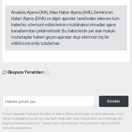
Anadolu Ajansı (AA), İhlas Haber Ajansı (İHA), Demirören
Haber Ajansı (DHA) ve diğer ajanslar tarafından eklenen tüm
haberler, sitemizin editörlerinin müdahalesi olmadan ajans
kanallarından çekilmektedir. Bu haberlerde yer alan hukuki
muhataplar haberi geçen ajanslar olup sitemizin hiç bir
editörü sorumlu tutulamaz...
Okuyucu Yorumları
(0)
Gönder
Yorum yazarak Topluluk Kuralları’nı kabul etmiş bulunuyor ve gebzehurses.com
sitesine yaptığınız yorumunuzla ilgili doğrudan veya dolaylı tüm sorumluluğu tek
başınıza üstleniyorsunuz. Yazılan tüm yorumlardan site yönetimi hiçbir şekilde
sorumlu tutulamaz.