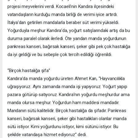
projesi meyvelerini verdi. Kocaeli’nin Kandıra ilçesindeki
vatandaşların kurduğu manda birliği de verimi iyice artırdı.
İtalya’dan getirilen mandalarla beraber süt verimi yükseldi.
Yoğurduyla meşhur Kandıra’da, yoğurt satışlarındaki artış da bu
duruma paralel olarak ilerledi. Öte yandan manda yoğurdunun
pankreas kanseri, bağırsak kanseri, şeker gibi pek çok hastalığa
da iyi geldiği ve bu sebeple çok tercih edildiği öğrenildi.
“Birçok hastalığa şifa”
Kandıra’da manda yoğurdu üreten Ahmet Kan, “Hayvancılıkla
uğraşıyoruz. Aynı zamanda manda işi yapıyoruz. Yoğurt yapıp
pazara götürüp satıyoruz. Kandıra’nın yoğurdu meşhurdur ama
manda olursa meşhur. Yoğurdun ham maddesi mandadır.
Mandanın sütü kalitelidir. Birçok hastalığa da şifadır. Pankreas
kanseri, bağırsak kanseri, şeker gibi hastalıkları olanlar manda
sütü istiyor. Kimi yoğurdunu istiyor, kimi sütünü istiyor. Bu
şekilde vatandaşa hizmet ediyoruz” dedi.