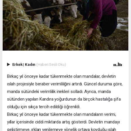
Erkek
|
Kadın
(Haberi Sesli Oku)
Birkaç yıl önceye kadar tükenmekte olan mandalar, devletin
ıslah projesiyle beraber verimliliğini artırdı. Güncel duruma göre,
manda sütündeki verimlilik inekleri solladı. Ayrıca, manda
sütünden yapılan Kandıra yoğurdunun da birçok hastalığa şifa
olduğu için sıkça tercih edildiği öğrenildi.
Birkaç yıl önceye kadar tükenmekte olan mandaların verimi,
yıllar içerisinde ciddi miktarda artış gösterdi. Devletin mandayı
geliştirmeye, ırkları yenilemeye yönelik ortaya koyduğu ıslah