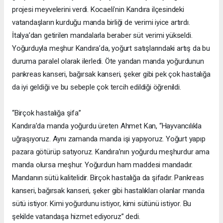
projesi meyvelerini verdi. Kocaeli’nin Kandıra ilçesindeki
vatandaşların kurduğu manda birliği de verimi iyice artırdı.
İtalya’dan getirilen mandalarla beraber süt verimi yükseldi.
Yoğurduyla meşhur Kandıra’da, yoğurt satışlarındaki artış da bu
duruma paralel olarak ilerledi. Öte yandan manda yoğurdunun
pankreas kanseri, bağırsak kanseri, şeker gibi pek çok hastalığa
da iyi geldiği ve bu sebeple çok tercih edildiği öğrenildi.
“Birçok hastalığa şifa”
Kandıra’da manda yoğurdu üreten Ahmet Kan, “Hayvancılıkla
uğraşıyoruz. Aynı zamanda manda işi yapıyoruz. Yoğurt yapıp
pazara götürüp satıyoruz. Kandıra’nın yoğurdu meşhurdur ama
manda olursa meşhur. Yoğurdun ham maddesi mandadır.
Mandanın sütü kalitelidir. Birçok hastalığa da şifadır. Pankreas
kanseri, bağırsak kanseri, şeker gibi hastalıkları olanlar manda
sütü istiyor. Kimi yoğurdunu istiyor, kimi sütünü istiyor. Bu
şekilde vatandaşa hizmet ediyoruz” dedi.