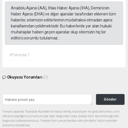
Anadolu Ajansı (AA), İhlas Haber Ajansı (İHA), Demirören
Haber Ajansı (DHA) ve diğer ajanslar tarafından eklenen tüm
haberler, sitemizin editörlerinin müdahalesi olmadan ajans
kanallarından çekilmektedir. Bu haberlerde yer alan hukuki
muhataplar haberi geçen ajanslar olup sitemizin hiç bir
editörü sorumlu tutulamaz...
#formula 1
Okuyucu Yorumları
(0)
Gönder
Yorum yazarak Topluluk Kuralları’nı kabul etmiş bulunuyor ve gebzehurses.com
sitesine yaptığınız yorumunuzla ilgili doğrudan veya dolaylı tüm sorumluluğu tek
başınıza üstleniyorsunuz. Yazılan tüm yorumlardan site yönetimi hiçbir şekilde
sorumlu tutulamaz.