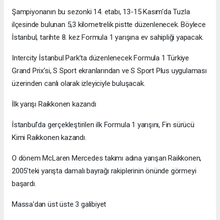
Şampiyonanın bu sezonki 14. etabı, 13-15 Kasım'da Tuzla
ilçesinde bulunan 5,3 kilometrelik pistte düzenlenecek. Böylece
İstanbul, tarihte 8. kez Formula 1 yarışına ev sahipliği yapacak.
Intercity İstanbul Park’ta düzenlenecek Formula 1 Türkiye
Grand Prix'si, S Sport ekranlarından ve S Sport Plus uygulaması
üzerinden canlı olarak izleyiciyle buluşacak.
İlk yarışı Raikkonen kazandı
İstanbul'da gerçekleştirilen ilk Formula 1 yarışını, Fin sürücü
Kimi Raikkonen kazandı.
O dönem McLaren Mercedes takımı adına yarışan Raikkonen,
2005'teki yarışta damalı bayrağı rakiplerinin önünde görmeyi
başardı.
Massa'dan üst üste 3 galibiyet