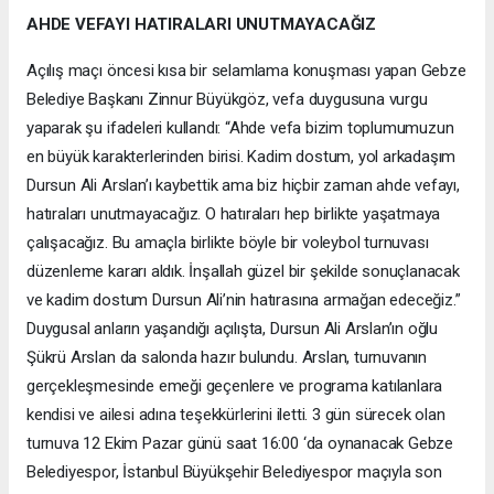
AHDE VEFAYI HATIRALARI UNUTMAYACAĞIZ
Açılış maçı öncesi kısa bir selamlama konuşması yapan Gebze
Belediye Başkanı Zinnur Büyükgöz, vefa duygusuna vurgu
yaparak şu ifadeleri kullandı: “Ahde vefa bizim toplumumuzun
en büyük karakterlerinden birisi. Kadim dostum, yol arkadaşım
Dursun Ali Arslan’ı kaybettik ama biz hiçbir zaman ahde vefayı,
hatıraları unutmayacağız. O hatıraları hep birlikte yaşatmaya
çalışacağız. Bu amaçla birlikte böyle bir voleybol turnuvası
düzenleme kararı aldık. İnşallah güzel bir şekilde sonuçlanacak
ve kadim dostum Dursun Ali’nin hatırasına armağan edeceğiz.”
Duygusal anların yaşandığı açılışta, Dursun Ali Arslan’ın oğlu
Şükrü Arslan da salonda hazır bulundu. Arslan, turnuvanın
gerçekleşmesinde emeği geçenlere ve programa katılanlara
kendisi ve ailesi adına teşekkürlerini iletti. 3 gün sürecek olan
turnuva 12 Ekim Pazar günü saat 16:00 ‘da oynanacak Gebze
Belediyespor, İstanbul Büyükşehir Belediyespor maçıyla son