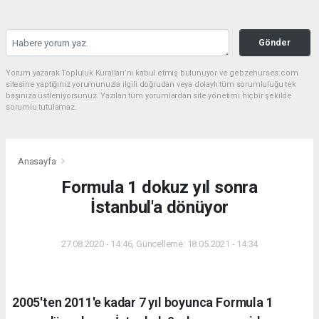
Gönder
Yorum yazarak Topluluk Kuralları’nı kabul etmiş bulunuyor ve gebzehurses.com
sitesine yaptığınız yorumunuzla ilgili doğrudan veya dolaylı tüm sorumluluğu tek
başınıza üstleniyorsunuz. Yazılan tüm yorumlardan site yönetimi hiçbir şekilde
sorumlu tutulamaz.
Anasayfa
Formula 1 dokuz yıl sonra
İstanbul'a dönüyor
27.08.2020 - 14:46, Güncelleme: 18.05.2021 - 14:34
2005'ten 2011'e kadar 7 yıl boyunca Formula 1