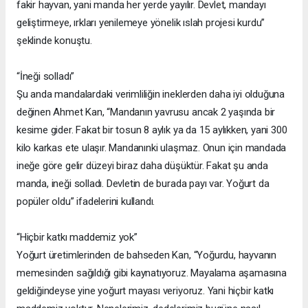
fakir hayvan, yani manda her yerde yayılır. Devlet, mandayı
geliştirmeye, ırkları yenilemeye yönelik ıslah projesi kurdu”
şeklinde konuştu.
“İneği solladı”
Şu anda mandalardaki verimliliğin ineklerden daha iyi olduğuna
değinen Ahmet Kan, “Mandanın yavrusu ancak 2 yaşında bir
kesime gider. Fakat bir tosun 8 aylık ya da 15 aylıkken, yani 300
kilo karkas ete ulaşır. Mandanınki ulaşmaz. Onun için mandada
ineğe göre gelir düzeyi biraz daha düşüktür. Fakat şu anda
manda, ineği solladı. Devletin de burada payı var. Yoğurt da
popüler oldu” ifadelerini kullandı.
“Hiçbir katkı maddemiz yok”
Yoğurt üretimlerinden de bahseden Kan, “Yoğurdu, hayvanın
memesinden sağıldığı gibi kaynatıyoruz. Mayalama aşamasına
geldiğindeyse yine yoğurt mayası veriyoruz. Yani hiçbir katkı