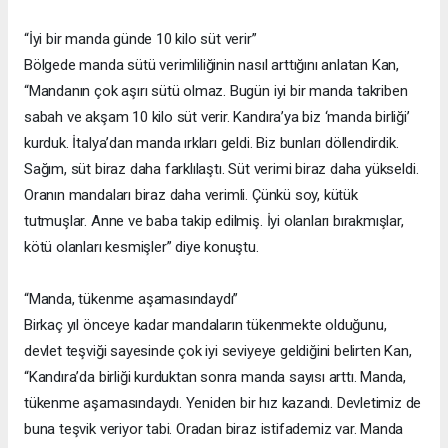
“İyi bir manda günde 10 kilo süt verir”
Bölgede manda sütü verimliliğinin nasıl arttığını anlatan Kan,
“Mandanın çok aşırı sütü olmaz. Bugün iyi bir manda takriben
sabah ve akşam 10 kilo süt verir. Kandıra’ya biz ‘manda birliği’
kurduk. İtalya’dan manda ırkları geldi. Biz bunları döllendirdik.
Sağım, süt biraz daha farklılaştı. Süt verimi biraz daha yükseldi.
Oranın mandaları biraz daha verimli. Çünkü soy, kütük
tutmuşlar. Anne ve baba takip edilmiş. İyi olanları bırakmışlar,
kötü olanları kesmişler” diye konuştu.
“Manda, tükenme aşamasındaydı”
Birkaç yıl önceye kadar mandaların tükenmekte olduğunu,
devlet teşviği sayesinde çok iyi seviyeye geldiğini belirten Kan,
“Kandıra’da birliği kurduktan sonra manda sayısı arttı. Manda,
tükenme aşamasındaydı. Yeniden bir hız kazandı. Devletimiz de
buna teşvik veriyor tabi. Oradan biraz istifademiz var. Manda