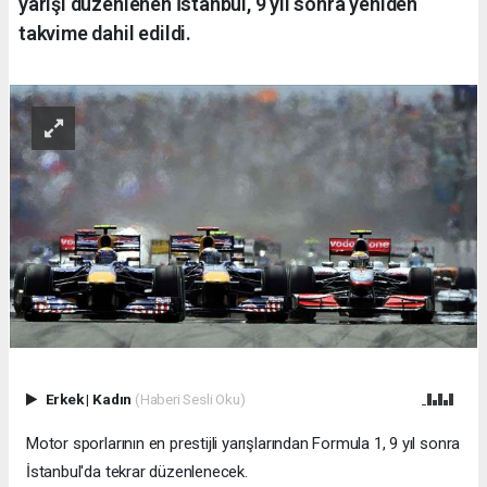
yarışı düzenlenen İstanbul, 9 yıl sonra yeniden
takvime dahil edildi.
Erkek
|
Kadın
(Haberi Sesli Oku)
Motor sporlarının en prestijli yarışlarından Formula 1, 9 yıl sonra
İstanbul'da tekrar düzenlenecek.