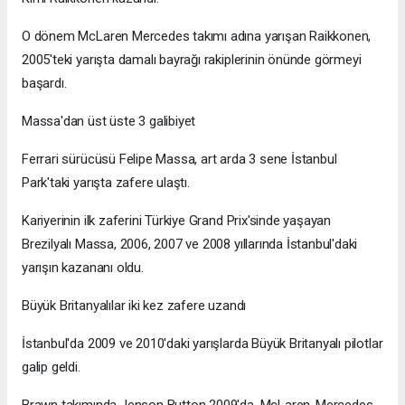
O dönem McLaren Mercedes takımı adına yarışan Raikkonen,
2005'teki yarışta damalı bayrağı rakiplerinin önünde görmeyi
başardı.
Massa'dan üst üste 3 galibiyet
Ferrari sürücüsü Felipe Massa, art arda 3 sene İstanbul
Park'taki yarışta zafere ulaştı.
Kariyerinin ilk zaferini Türkiye Grand Prix'sinde yaşayan
Brezilyalı Massa, 2006, 2007 ve 2008 yıllarında İstanbul'daki
yarışın kazananı oldu.
Büyük Britanyalılar iki kez zafere uzandı
İstanbul'da 2009 ve 2010'daki yarışlarda Büyük Britanyalı pilotlar
galip geldi.
Brawn takımında Jenson Button 2009'da, McLaren-Mercedes