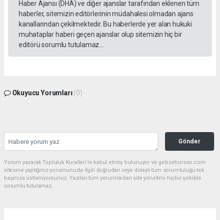
Haber Ajansı (DHA) ve diğer ajanslar tarafından eklenen tüm
haberler, sitemizin editörlerinin müdahalesi olmadan ajans
kanallarından çekilmektedir. Bu haberlerde yer alan hukuki
muhataplar haberi geçen ajanslar olup sitemizin hiç bir
editörü sorumlu tutulamaz...
Okuyucu Yorumları
(0)
Gönder
Yorum yazarak Topluluk Kuralları’nı kabul etmiş bulunuyor ve gebzehurses.com
sitesine yaptığınız yorumunuzla ilgili doğrudan veya dolaylı tüm sorumluluğu tek
başınıza üstleniyorsunuz. Yazılan tüm yorumlardan site yönetimi hiçbir şekilde
sorumlu tutulamaz.