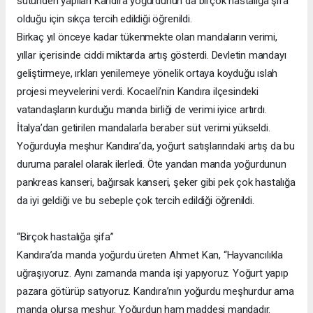
sütünden yapılan Kandıra yoğurdunun da birçok hastalığa şifa
olduğu için sıkça tercih edildiği öğrenildi.
Birkaç yıl önceye kadar tükenmekte olan mandaların verimi,
yıllar içerisinde ciddi miktarda artış gösterdi. Devletin mandayı
geliştirmeye, ırkları yenilemeye yönelik ortaya koyduğu ıslah
projesi meyvelerini verdi. Kocaeli’nin Kandıra ilçesindeki
vatandaşların kurduğu manda birliği de verimi iyice artırdı.
İtalya’dan getirilen mandalarla beraber süt verimi yükseldi.
Yoğurduyla meşhur Kandıra’da, yoğurt satışlarındaki artış da bu
duruma paralel olarak ilerledi. Öte yandan manda yoğurdunun
pankreas kanseri, bağırsak kanseri, şeker gibi pek çok hastalığa
da iyi geldiği ve bu sebeple çok tercih edildiği öğrenildi.
“Birçok hastalığa şifa”
Kandıra’da manda yoğurdu üreten Ahmet Kan, “Hayvancılıkla
uğraşıyoruz. Aynı zamanda manda işi yapıyoruz. Yoğurt yapıp
pazara götürüp satıyoruz. Kandıra’nın yoğurdu meşhurdur ama
manda olursa meşhur. Yoğurdun ham maddesi mandadır.