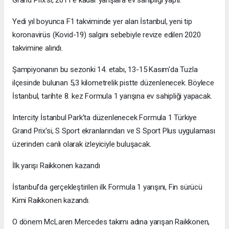
Grand Prix'si, 2011'e kadar yarışlara ev sahipliği yaptı.
Yedi yıl boyunca F1 takviminde yer alan İstanbul, yeni tip
koronavirüs (Kovid-19) salgını sebebiyle revize edilen 2020
takvimine alındı.
Şampiyonanın bu sezonki 14. etabı, 13-15 Kasım'da Tuzla
ilçesinde bulunan 5,3 kilometrelik pistte düzenlenecek. Böylece
İstanbul, tarihte 8. kez Formula 1 yarışına ev sahipliği yapacak.
Intercity İstanbul Park’ta düzenlenecek Formula 1 Türkiye
Grand Prix'si, S Sport ekranlarından ve S Sport Plus uygulaması
üzerinden canlı olarak izleyiciyle buluşacak.
İlk yarışı Raikkonen kazandı
İstanbul'da gerçekleştirilen ilk Formula 1 yarışını, Fin sürücü
Kimi Raikkonen kazandı.
O dönem McLaren Mercedes takımı adına yarışan Raikkonen,