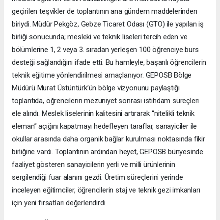
geçirilen teşvikler de toplantının ana gündem maddelerinden
biriydi. Müdür Pekgöz, Gebze Ticaret Odası (GTO) ile yapılan iş
birliği sonucunda; mesleki ve teknik liseleri tercih eden ve
bölümlerine 1, 2 veya 3. sıradan yerleşen 100 öğrenciye burs
desteği sağlandığını ifade etti. Bu hamleyle, başarılı öğrencilerin
teknik eğitime yönlendirilmesi amaçlanıyor. GEPOSB Bölge
Müdürü Murat Üstüntürk’ün bölge vizyonunu paylaştığı
toplantıda, öğrencilerin mezuniyet sonrası istihdam süreçleri
ele alındı. Meslek liselerinin kalitesini artırarak “nitelikli teknik
eleman” açığını kapatmayı hedefleyen taraflar, sanayiciler ile
okullar arasında daha organik bağlar kurulması noktasında fikir
birliğine vardı. Toplantının ardından heyet, GEPOSB bünyesinde
faaliyet gösteren sanayicilerin yerli ve milli ürünlerinin
sergilendiği fuar alanını gezdi. Üretim süreçlerini yerinde
inceleyen eğitimciler, öğrencilerin staj ve teknik gezi imkanları
için yeni fırsatları değerlendirdi.