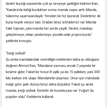
devlet teşviği sayesinde çok iyi seviyeye geldiğini belirten Kan,
“Kandıra’da birliği kurduktan sonra manda sayısı arttı. Manda,
tükenme aşamasındaydı. Yeniden bir hız kazandı. Devletimiz de
buna teşvik veriyor tabi. Oradan biraz istifademiz var. Manda
fakir hayvan, yani manda her yerde yayılır. Devlet, mandayı
geliştirmeye, ırkları yenilemeye yönelik ıslah projesi kurdu”
şeklinde konuştu.
“İneği solladı”
Şu anda mandalardaki verimliliğin ineklerden daha iyi olduğuna
değinen Ahmet Kan, “Mandanın yavrusu ancak 2 yaşında bir
kesime gider. Fakat bir tosun 8 aylık ya da 15 aylıkken, yani 300
kilo karkas ete ulaşır. Mandanınki ulaşmaz. Onun için mandada
ineğe göre gelir düzeyi biraz daha düşüktür. Fakat şu anda
manda, ineği solladı. Devletin de burada payı var. Yoğurt da
popüler oldu” ifadelerini kullandı.