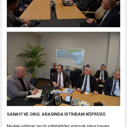
SANAYİ VE OKUL ARASINDA İSTİHDAM KÖPRÜSÜ
Mesleki eğitimin tercih edilebilirliğini artırmak adına hayata