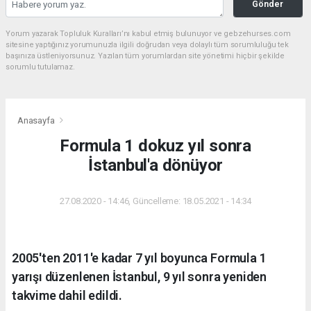
Gönder
Yorum yazarak Topluluk Kuralları’nı kabul etmiş bulunuyor ve gebzehurses.com
sitesine yaptığınız yorumunuzla ilgili doğrudan veya dolaylı tüm sorumluluğu tek
başınıza üstleniyorsunuz. Yazılan tüm yorumlardan site yönetimi hiçbir şekilde
sorumlu tutulamaz.
Anasayfa
Formula 1 dokuz yıl sonra
İstanbul'a dönüyor
27.08.2020 - 14:46, Güncelleme: 18.05.2021 - 14:34
2005'ten 2011'e kadar 7 yıl boyunca Formula 1
yarışı düzenlenen İstanbul, 9 yıl sonra yeniden
takvime dahil edildi.