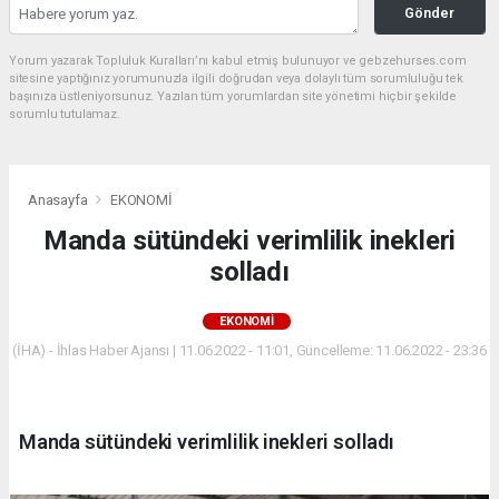
Gönder
Yorum yazarak Topluluk Kuralları’nı kabul etmiş bulunuyor ve gebzehurses.com
sitesine yaptığınız yorumunuzla ilgili doğrudan veya dolaylı tüm sorumluluğu tek
başınıza üstleniyorsunuz. Yazılan tüm yorumlardan site yönetimi hiçbir şekilde
sorumlu tutulamaz.
Anasayfa
EKONOMİ
Manda sütündeki verimlilik inekleri
solladı
EKONOMİ
(İHA) - İhlas Haber Ajansı | 11.06.2022 - 11:01, Güncelleme: 11.06.2022 - 23:36
Manda sütündeki verimlilik inekleri solladı