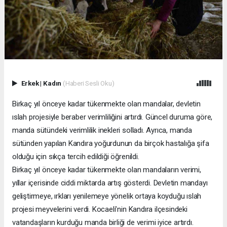
Erkek
|
Kadın
(Haberi Sesli Oku)
Birkaç yıl önceye kadar tükenmekte olan mandalar, devletin
ıslah projesiyle beraber verimliliğini artırdı. Güncel duruma göre,
manda sütündeki verimlilik inekleri solladı. Ayrıca, manda
sütünden yapılan Kandıra yoğurdunun da birçok hastalığa şifa
olduğu için sıkça tercih edildiği öğrenildi.
Birkaç yıl önceye kadar tükenmekte olan mandaların verimi,
yıllar içerisinde ciddi miktarda artış gösterdi. Devletin mandayı
geliştirmeye, ırkları yenilemeye yönelik ortaya koyduğu ıslah
projesi meyvelerini verdi. Kocaeli’nin Kandıra ilçesindeki
vatandaşların kurduğu manda birliği de verimi iyice artırdı.