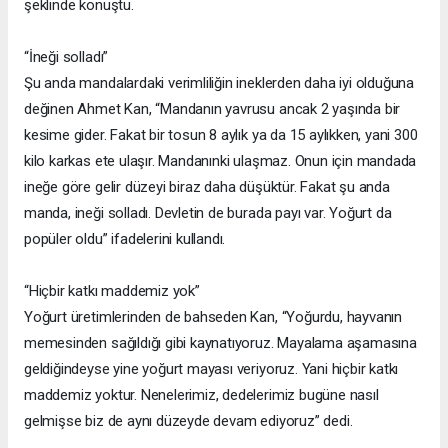
şeklinde konuştu.
“İneği solladı”
Şu anda mandalardaki verimliliğin ineklerden daha iyi olduğuna
değinen Ahmet Kan, “Mandanın yavrusu ancak 2 yaşında bir
kesime gider. Fakat bir tosun 8 aylık ya da 15 aylıkken, yani 300
kilo karkas ete ulaşır. Mandanınki ulaşmaz. Onun için mandada
ineğe göre gelir düzeyi biraz daha düşüktür. Fakat şu anda
manda, ineği solladı. Devletin de burada payı var. Yoğurt da
popüler oldu” ifadelerini kullandı.
“Hiçbir katkı maddemiz yok”
Yoğurt üretimlerinden de bahseden Kan, “Yoğurdu, hayvanın
memesinden sağıldığı gibi kaynatıyoruz. Mayalama aşamasına
geldiğindeyse yine yoğurt mayası veriyoruz. Yani hiçbir katkı
maddemiz yoktur. Nenelerimiz, dedelerimiz bugüne nasıl
gelmişse biz de aynı düzeyde devam ediyoruz” dedi.