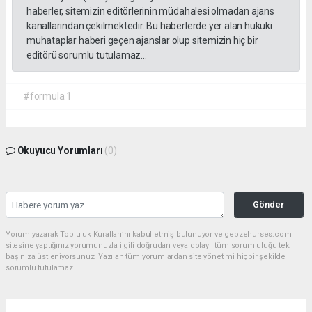
haberler, sitemizin editörlerinin müdahalesi olmadan ajans
kanallarından çekilmektedir. Bu haberlerde yer alan hukuki
muhataplar haberi geçen ajanslar olup sitemizin hiç bir
editörü sorumlu tutulamaz...
#formula 1
Okuyucu Yorumları
(0)
Gönder
Yorum yazarak Topluluk Kuralları’nı kabul etmiş bulunuyor ve gebzehurses.com
sitesine yaptığınız yorumunuzla ilgili doğrudan veya dolaylı tüm sorumluluğu tek
başınıza üstleniyorsunuz. Yazılan tüm yorumlardan site yönetimi hiçbir şekilde
sorumlu tutulamaz.