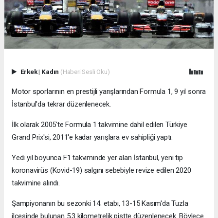
Erkek
|
Kadın
(Haberi Sesli Oku)
Motor sporlarının en prestijli yarışlarından Formula 1, 9 yıl sonra
İstanbul'da tekrar düzenlenecek.
İlk olarak 2005'te Formula 1 takvimine dahil edilen Türkiye
Grand Prix'si, 2011'e kadar yarışlara ev sahipliği yaptı.
Yedi yıl boyunca F1 takviminde yer alan İstanbul, yeni tip
koronavirüs (Kovid-19) salgını sebebiyle revize edilen 2020
takvimine alındı.
Şampiyonanın bu sezonki 14. etabı, 13-15 Kasım'da Tuzla
ilçesinde bulunan 5,3 kilometrelik pistte düzenlenecek. Böylece