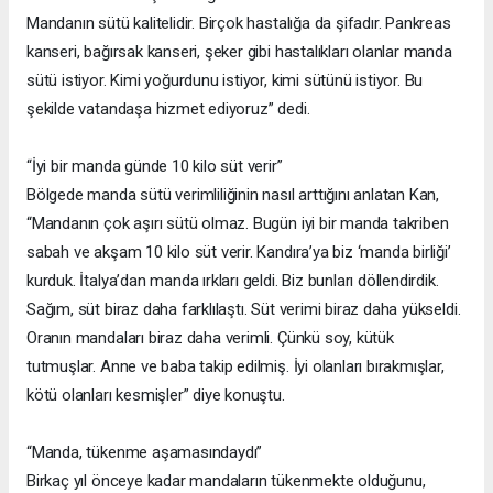
Mandanın sütü kalitelidir. Birçok hastalığa da şifadır. Pankreas
kanseri, bağırsak kanseri, şeker gibi hastalıkları olanlar manda
sütü istiyor. Kimi yoğurdunu istiyor, kimi sütünü istiyor. Bu
şekilde vatandaşa hizmet ediyoruz” dedi.
“İyi bir manda günde 10 kilo süt verir”
Bölgede manda sütü verimliliğinin nasıl arttığını anlatan Kan,
“Mandanın çok aşırı sütü olmaz. Bugün iyi bir manda takriben
sabah ve akşam 10 kilo süt verir. Kandıra’ya biz ‘manda birliği’
kurduk. İtalya’dan manda ırkları geldi. Biz bunları döllendirdik.
Sağım, süt biraz daha farklılaştı. Süt verimi biraz daha yükseldi.
Oranın mandaları biraz daha verimli. Çünkü soy, kütük
tutmuşlar. Anne ve baba takip edilmiş. İyi olanları bırakmışlar,
kötü olanları kesmişler” diye konuştu.
“Manda, tükenme aşamasındaydı”
Birkaç yıl önceye kadar mandaların tükenmekte olduğunu,