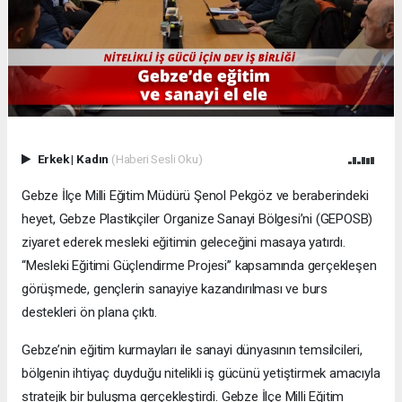
Erkek
|
Kadın
(Haberi Sesli Oku)
Gebze İlçe Milli Eğitim Müdürü Şenol Pekgöz ve beraberindeki
heyet, Gebze Plastikçiler Organize Sanayi Bölgesi’ni (GEPOSB)
ziyaret ederek mesleki eğitimin geleceğini masaya yatırdı.
“Mesleki Eğitimi Güçlendirme Projesi” kapsamında gerçekleşen
görüşmede, gençlerin sanayiye kazandırılması ve burs
destekleri ön plana çıktı.
Gebze’nin eğitim kurmayları ile sanayi dünyasının temsilcileri,
bölgenin ihtiyaç duyduğu nitelikli iş gücünü yetiştirmek amacıyla
stratejik bir buluşma gerçekleştirdi. Gebze İlçe Milli Eğitim