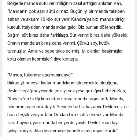
Bölgede manda sütü verimliliğinin nasıl arttığını anlatan Kan,
“Mandanın çok aşırı sütü olmaz. Bugün iyi bir manda takriben
sabah ve akşam 10 kilo süt verir. Kandıra’ya biz ‘manda birliği’
kurduk. İtalya’dan manda ırkları geldi. Biz bunları döllendirdik.
Sağım, süt biraz daha farklılaştı. Süt verimi biraz daha yükseldi.
Oranın mandaları biraz daha verimli. Çünkü soy, kütük
tutmuşlar. Anne ve baba takip edilmiş. İyi olanları bırakmışlar,
kötü olanları kesmişler” diye konuştu.
“Manda, tükenme aşamasındaydı”
Birkaç yıl önceye kadar mandaların tükenmekte olduğunu,
devlet teşviği sayesinde çok iyi seviyeye geldiğini belirten Kan,
“Kandıra’da birliği kurduktan sonra manda sayısı arttı. Manda,
tükenme aşamasındaydı. Yeniden bir hız kazandı. Devletimiz de
buna teşvik veriyor tabi. Oradan biraz istifademiz var. Manda
fakir hayvan, yani manda her yerde yayılır. Devlet, mandayı
geliştirmeye, ırkları yenilemeye yönelik ıslah projesi kurdu”