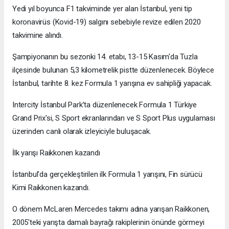
Yedi yıl boyunca F1 takviminde yer alan İstanbul, yeni tip
koronavirüs (Kovid-19) salgını sebebiyle revize edilen 2020
takvimine alındı.
Şampiyonanın bu sezonki 14. etabı, 13-15 Kasım'da Tuzla
ilçesinde bulunan 5,3 kilometrelik pistte düzenlenecek. Böylece
İstanbul, tarihte 8. kez Formula 1 yarışına ev sahipliği yapacak.
Intercity İstanbul Park’ta düzenlenecek Formula 1 Türkiye
Grand Prix'si, S Sport ekranlarından ve S Sport Plus uygulaması
üzerinden canlı olarak izleyiciyle buluşacak.
İlk yarışı Raikkonen kazandı
İstanbul'da gerçekleştirilen ilk Formula 1 yarışını, Fin sürücü
Kimi Raikkonen kazandı.
O dönem McLaren Mercedes takımı adına yarışan Raikkonen,
2005'teki yarışta damalı bayrağı rakiplerinin önünde görmeyi