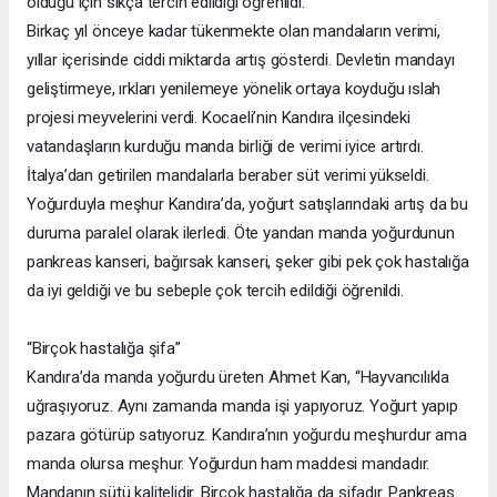
olduğu için sıkça tercih edildiği öğrenildi.
Birkaç yıl önceye kadar tükenmekte olan mandaların verimi,
yıllar içerisinde ciddi miktarda artış gösterdi. Devletin mandayı
geliştirmeye, ırkları yenilemeye yönelik ortaya koyduğu ıslah
projesi meyvelerini verdi. Kocaeli’nin Kandıra ilçesindeki
vatandaşların kurduğu manda birliği de verimi iyice artırdı.
İtalya’dan getirilen mandalarla beraber süt verimi yükseldi.
Yoğurduyla meşhur Kandıra’da, yoğurt satışlarındaki artış da bu
duruma paralel olarak ilerledi. Öte yandan manda yoğurdunun
pankreas kanseri, bağırsak kanseri, şeker gibi pek çok hastalığa
da iyi geldiği ve bu sebeple çok tercih edildiği öğrenildi.
“Birçok hastalığa şifa”
Kandıra’da manda yoğurdu üreten Ahmet Kan, “Hayvancılıkla
uğraşıyoruz. Aynı zamanda manda işi yapıyoruz. Yoğurt yapıp
pazara götürüp satıyoruz. Kandıra’nın yoğurdu meşhurdur ama
manda olursa meşhur. Yoğurdun ham maddesi mandadır.
Mandanın sütü kalitelidir. Birçok hastalığa da şifadır. Pankreas