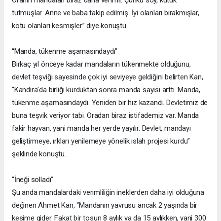
tutmuşlar. Anne ve baba takip edilmiş. İyi olanları bırakmışlar,
kötü olanları kesmişler” diye konuştu.
“Manda, tükenme aşamasındaydı”
Birkaç yıl önceye kadar mandaların tükenmekte olduğunu,
devlet teşviği sayesinde çok iyi seviyeye geldiğini belirten Kan,
“Kandıra’da birliği kurduktan sonra manda sayısı arttı. Manda,
tükenme aşamasındaydı. Yeniden bir hız kazandı. Devletimiz de
buna teşvik veriyor tabi. Oradan biraz istifademiz var. Manda
fakir hayvan, yani manda her yerde yayılır. Devlet, mandayı
geliştirmeye, ırkları yenilemeye yönelik ıslah projesi kurdu”
şeklinde konuştu.
“İneği solladı”
Şu anda mandalardaki verimliliğin ineklerden daha iyi olduğuna
değinen Ahmet Kan, “Mandanın yavrusu ancak 2 yaşında bir
kesime gider. Fakat bir tosun 8 aylık ya da 15 aylıkken, yani 300