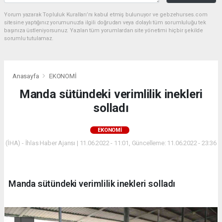
Yorum yazarak Topluluk Kuralları’nı kabul etmiş bulunuyor ve gebzehurses.com
sitesine yaptığınız yorumunuzla ilgili doğrudan veya dolaylı tüm sorumluluğu tek
başınıza üstleniyorsunuz. Yazılan tüm yorumlardan site yönetimi hiçbir şekilde
sorumlu tutulamaz.
Anasayfa
EKONOMİ
Manda sütündeki verimlilik inekleri
solladı
EKONOMİ
(İHA) - İhlas Haber Ajansı | 11.06.2022 - 11:01, Güncelleme: 11.06.2022 - 23:36
Manda sütündeki verimlilik inekleri solladı