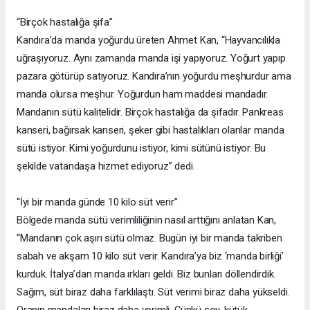
“Birçok hastalığa şifa”
Kandıra’da manda yoğurdu üreten Ahmet Kan, “Hayvancılıkla
uğraşıyoruz. Aynı zamanda manda işi yapıyoruz. Yoğurt yapıp
pazara götürüp satıyoruz. Kandıra’nın yoğurdu meşhurdur ama
manda olursa meşhur. Yoğurdun ham maddesi mandadır.
Mandanın sütü kalitelidir. Birçok hastalığa da şifadır. Pankreas
kanseri, bağırsak kanseri, şeker gibi hastalıkları olanlar manda
sütü istiyor. Kimi yoğurdunu istiyor, kimi sütünü istiyor. Bu
şekilde vatandaşa hizmet ediyoruz” dedi.
“İyi bir manda günde 10 kilo süt verir”
Bölgede manda sütü verimliliğinin nasıl arttığını anlatan Kan,
“Mandanın çok aşırı sütü olmaz. Bugün iyi bir manda takriben
sabah ve akşam 10 kilo süt verir. Kandıra’ya biz ‘manda birliği’
kurduk. İtalya’dan manda ırkları geldi. Biz bunları döllendirdik.
Sağım, süt biraz daha farklılaştı. Süt verimi biraz daha yükseldi.
Oranın mandaları biraz daha verimli. Çünkü soy, kütük