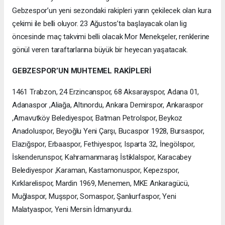
Gebzespor’un yeni sezondaki rakipleri yarın çekilecek olan kura
çekimi ile belli oluyor. 23 Ağustos’ta başlayacak olan lig
öncesinde maç takvimi belli olacak Mor Menekşeler, renklerine
gönül veren taraftarlarına büyük bir heyecan yaşatacak.
GEBZESPOR’UN MUHTEMEL RAKİPLERİ
1461 Trabzon, 24 Erzincanspor, 68 Aksarayspor, Adana 01,
Adanaspor ,Aliağa, Altınordu, Ankara Demirspor, Ankaraspor
,Arnavutköy Belediyespor, Batman Petrolspor, Beykoz
Anadoluspor, Beyoğlu Yeni Çarşı, Bucaspor 1928, Bursaspor,
Elazığspor, Erbaaspor, Fethiyespor, Isparta 32, İnegölspor,
İskenderunspor, Kahramanmaraş İstiklalspor, Karacabey
Belediyespor ,Karaman, Kastamonuspor, Kepezspor,
Kırklarelispor, Mardin 1969, Menemen, MKE Ankaragücü,
Muğlaspor, Muşspor, Somaspor, Şanlıurfaspor, Yeni
Malatyaspor, Yeni Mersin İdmanyurdu.