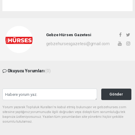
Gebze Hürses Gazetesi
gebzehursesgazetesi@gmail.com
Okuyucu Yorumları
(0)
Gönder
Yorum yazarak Topluluk Kuralları’nı kabul etmiş bulunuyor ve gebzehurses.com
sitesine yaptığınız yorumunuzla ilgili doğrudan veya dolaylı tüm sorumluluğu tek
başınıza üstleniyorsunuz. Yazılan tüm yorumlardan site yönetimi hiçbir şekilde
sorumlu tutulamaz.