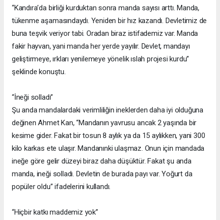
“Kandıra’da birliği kurduktan sonra manda sayısı arttı. Manda,
tükenme aşamasındaydı. Yeniden bir hız kazandı. Devletimiz de
buna teşvik veriyor tabi. Oradan biraz istifademiz var. Manda
fakir hayvan, yani manda her yerde yayılır. Devlet, mandayı
geliştirmeye, ırkları yenilemeye yönelik ıslah projesi kurdu”
şeklinde konuştu.
“İneği solladı”
Şu anda mandalardaki verimliliğin ineklerden daha iyi olduğuna
değinen Ahmet Kan, “Mandanın yavrusu ancak 2 yaşında bir
kesime gider. Fakat bir tosun 8 aylık ya da 15 aylıkken, yani 300
kilo karkas ete ulaşır. Mandanınki ulaşmaz. Onun için mandada
ineğe göre gelir düzeyi biraz daha düşüktür. Fakat şu anda
manda, ineği solladı. Devletin de burada payı var. Yoğurt da
popüler oldu” ifadelerini kullandı.
“Hiçbir katkı maddemiz yok”