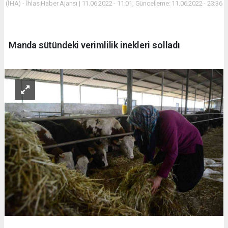
(İHA) - İhlas Haber Ajansı | 11.06.2022 - 11:01, Güncelleme: 11.06.2022 - 23:36
Manda sütündeki verimlilik inekleri solladı