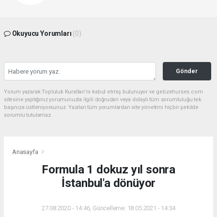
Okuyucu Yorumları
(0)
Gönder
Yorum yazarak Topluluk Kuralları’nı kabul etmiş bulunuyor ve gebzehurses.com
sitesine yaptığınız yorumunuzla ilgili doğrudan veya dolaylı tüm sorumluluğu tek
başınıza üstleniyorsunuz. Yazılan tüm yorumlardan site yönetimi hiçbir şekilde
sorumlu tutulamaz.
Anasayfa
Formula 1 dokuz yıl sonra
İstanbul'a dönüyor
27.08.2020 - 14:46, Güncelleme: 18.05.2021 - 14:34