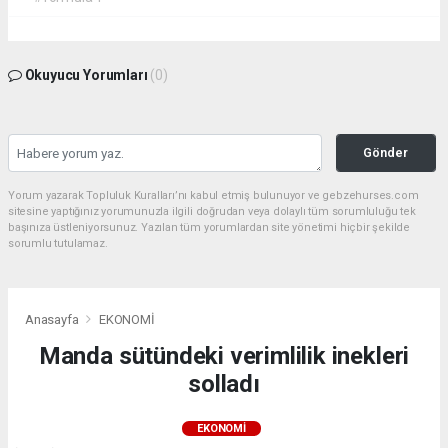
Okuyucu Yorumları
(0)
Gönder
Yorum yazarak Topluluk Kuralları’nı kabul etmiş bulunuyor ve gebzehurses.com
sitesine yaptığınız yorumunuzla ilgili doğrudan veya dolaylı tüm sorumluluğu tek
başınıza üstleniyorsunuz. Yazılan tüm yorumlardan site yönetimi hiçbir şekilde
sorumlu tutulamaz.
Anasayfa
EKONOMİ
Manda sütündeki verimlilik inekleri
solladı
EKONOMİ