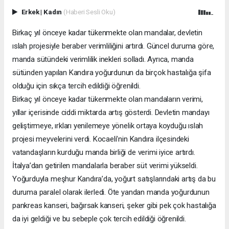
Erkek
|
Kadın
(Haberi Sesli Oku)
Birkaç yıl önceye kadar tükenmekte olan mandalar, devletin
ıslah projesiyle beraber verimliliğini artırdı. Güncel duruma göre,
manda sütündeki verimlilik inekleri solladı. Ayrıca, manda
sütünden yapılan Kandıra yoğurdunun da birçok hastalığa şifa
olduğu için sıkça tercih edildiği öğrenildi.
Birkaç yıl önceye kadar tükenmekte olan mandaların verimi,
yıllar içerisinde ciddi miktarda artış gösterdi. Devletin mandayı
geliştirmeye, ırkları yenilemeye yönelik ortaya koyduğu ıslah
projesi meyvelerini verdi. Kocaeli’nin Kandıra ilçesindeki
vatandaşların kurduğu manda birliği de verimi iyice artırdı.
İtalya’dan getirilen mandalarla beraber süt verimi yükseldi.
Yoğurduyla meşhur Kandıra’da, yoğurt satışlarındaki artış da bu
duruma paralel olarak ilerledi. Öte yandan manda yoğurdunun
pankreas kanseri, bağırsak kanseri, şeker gibi pek çok hastalığa
da iyi geldiği ve bu sebeple çok tercih edildiği öğrenildi.