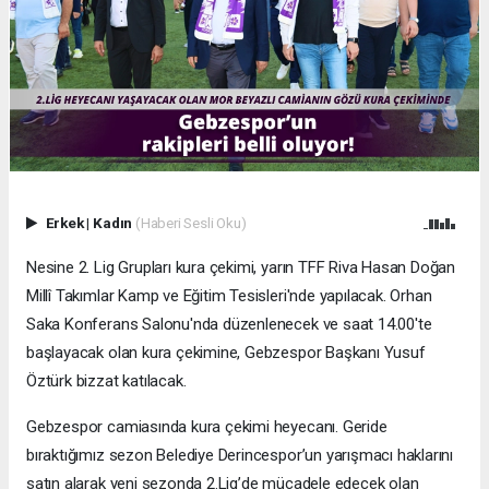
Erkek
|
Kadın
(Haberi Sesli Oku)
Nesine 2. Lig Grupları kura çekimi, yarın TFF Riva Hasan Doğan
Millî Takımlar Kamp ve Eğitim Tesisleri'nde yapılacak. Orhan
Saka Konferans Salonu'nda düzenlenecek ve saat 14.00'te
başlayacak olan kura çekimine, Gebzespor Başkanı Yusuf
Öztürk bizzat katılacak.
Gebzespor camiasında kura çekimi heyecanı. Geride
bıraktığımız sezon Belediye Derincespor’un yarışmacı haklarını
satın alarak yeni sezonda 2.Lig’de mücadele edecek olan