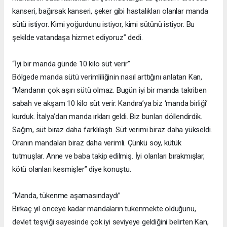
kanseri, bağırsak kanseri, şeker gibi hastalıkları olanlar manda
sütü istiyor. Kimi yoğurdunu istiyor, kimi sütünü istiyor. Bu
şekilde vatandaşa hizmet ediyoruz” dedi.
“İyi bir manda günde 10 kilo süt verir”
Bölgede manda sütü verimliliğinin nasıl arttığını anlatan Kan,
“Mandanın çok aşırı sütü olmaz. Bugün iyi bir manda takriben
sabah ve akşam 10 kilo süt verir. Kandıra’ya biz ‘manda birliği’
kurduk. İtalya’dan manda ırkları geldi. Biz bunları döllendirdik.
Sağım, süt biraz daha farklılaştı. Süt verimi biraz daha yükseldi.
Oranın mandaları biraz daha verimli. Çünkü soy, kütük
tutmuşlar. Anne ve baba takip edilmiş. İyi olanları bırakmışlar,
kötü olanları kesmişler” diye konuştu.
“Manda, tükenme aşamasındaydı”
Birkaç yıl önceye kadar mandaların tükenmekte olduğunu,
devlet teşviği sayesinde çok iyi seviyeye geldiğini belirten Kan,