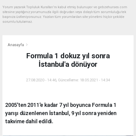
Yorum yazarak Topluluk Kuralları’nı kabul etmiş bulunuyor ve gebzehurses.com
sitesine yaptığınız yorumunuzla ilgili doğrudan veya dolaylı tüm sorumluluğu tek
başınıza üstleniyorsunuz. Yazılan tüm yorumlardan site yönetimi hiçbir şekilde
sorumlu tutulamaz.
Anasayfa
Formula 1 dokuz yıl sonra
İstanbul'a dönüyor
27.08.2020 - 14:46, Güncelleme: 18.05.2021 - 14:34
2005'ten 2011'e kadar 7 yıl boyunca Formula 1
yarışı düzenlenen İstanbul, 9 yıl sonra yeniden
takvime dahil edildi.