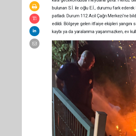
katlı gecekonduda meydana geldi. Henüz bil
bulunan S.İ. ile oğlu E.İ., durumu fark eder
patladı. Durum 112 Acil Çağrı Merkezi'ne bildir
edildi. Bölgeye gelen itfaiye ekipleri yangını
kaybı ya da yaralanma yaşanmazken, ev kullanı