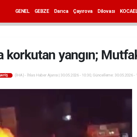
GENEL
GEBZE
Darıca
Çayırova
Dilovası
KOCAEL
korkutan yangın; Mutfak
(İHA) - İhlas Haber Ajansı | 30.05.2026 - 10:30, Güncelleme: 30.05.2026 - 
SAYİŞ