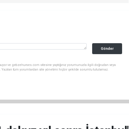
Gönder
nuyor ve gebzehurses.com sitesine yaptığınız yorumunuzla ilgili doğrudan veya
. Yazılan tüm yorumlardan site yönetimi hiçbir şekilde sorumlu tutulamaz.