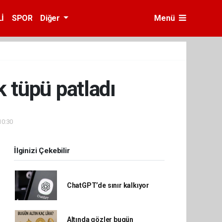
İ
SPOR
Diğer
Menü
 tüpü patladı
10:30
İlginizi Çekebilir
ChatGPT’de sınır kalkıyor
Altında gözler bugün