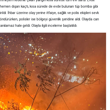
inmeyen nedenle çıkan yangın kısa sürede tüm evi sardı. Evde
ek hemen dışarı kaçtı, kısa sürede de evde bulunan tüp bomba gibi
ildi. İhbar üzerine olay yerine itfaiye, sağlık ve polis ekipleri sevk
 söndürürken, polisler ise bölgeyi güvenlik şeridine aldı. Olayda can
lamaz hale geldi. Olayla ilgili inceleme başlatıldı.