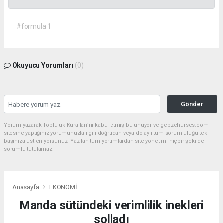
#formula 1
Okuyucu Yorumları
(0)
Gönder
Yorum yazarak Topluluk Kuralları’nı kabul etmiş bulunuyor ve gebzehurses.com
sitesine yaptığınız yorumunuzla ilgili doğrudan veya dolaylı tüm sorumluluğu tek
başınıza üstleniyorsunuz. Yazılan tüm yorumlardan site yönetimi hiçbir şekilde
sorumlu tutulamaz.
Anasayfa
EKONOMİ
Manda sütündeki verimlilik inekleri
solladı