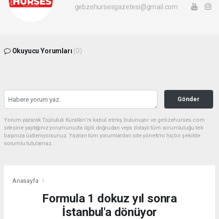
gebzehursesgazetesi@gmail.com
Okuyucu Yorumları
(0)
Gönder
Yorum yazarak Topluluk Kuralları’nı kabul etmiş bulunuyor ve gebzehurses.com
sitesine yaptığınız yorumunuzla ilgili doğrudan veya dolaylı tüm sorumluluğu tek
başınıza üstleniyorsunuz. Yazılan tüm yorumlardan site yönetimi hiçbir şekilde
sorumlu tutulamaz.
Anasayfa
Formula 1 dokuz yıl sonra
İstanbul'a dönüyor