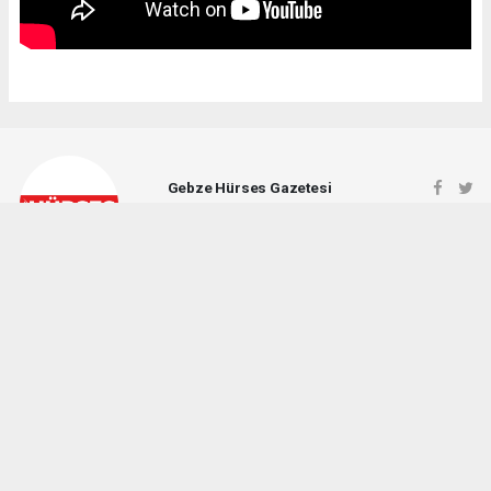
Gebze Hürses Gazetesi
gebzehursesgazetesi@gmail.com
Okuyucu Yorumları
(0)
Gönder
Yorum yazarak Topluluk Kuralları’nı kabul etmiş bulunuyor ve gebzehurses.com
sitesine yaptığınız yorumunuzla ilgili doğrudan veya dolaylı tüm sorumluluğu tek
başınıza üstleniyorsunuz. Yazılan tüm yorumlardan site yönetimi hiçbir şekilde