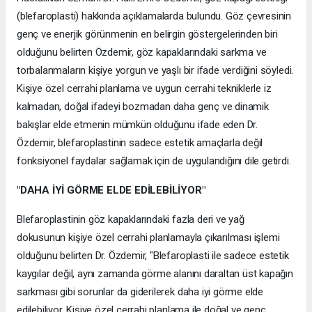
(blefaroplasti) hakkında açıklamalarda bulundu. Göz çevresinin
genç ve enerjik görünmenin en belirgin göstergelerinden biri
olduğunu belirten Özdemir, göz kapaklarındaki sarkma ve
torbalanmaların kişiye yorgun ve yaşlı bir ifade verdiğini söyledi.
Kişiye özel cerrahi planlama ve uygun cerrahi tekniklerle iz
kalmadan, doğal ifadeyi bozmadan daha genç ve dinamik
bakışlar elde etmenin mümkün olduğunu ifade eden Dr.
Özdemir, blefaroplastinin sadece estetik amaçlarla değil
fonksiyonel faydalar sağlamak için de uygulandığını dile getirdi.
"DAHA İYİ GÖRME ELDE EDİLEBİLİYOR"
Blefaroplastinin göz kapaklarındaki fazla deri ve yağ
dokusunun kişiye özel cerrahi planlamayla çıkarılması işlemi
olduğunu belirten Dr. Özdemir, "Blefaroplasti ile sadece estetik
kaygılar değil, aynı zamanda görme alanını daraltan üst kapağın
sarkması gibi sorunlar da giderilerek daha iyi görme elde
edilebiliyor. Kişiye özel cerrahi planlama ile doğal ve genç