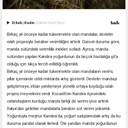
Erkek
|
Kadın
(Haberi Sesli Oku)
Birkaç yıl önceye kadar tükenmekte olan mandalar, devletin
ıslah projesiyle beraber verimliliğini artırdı. Güncel duruma göre,
manda sütündeki verimlilik inekleri solladı. Ayrıca, manda
sütünden yapılan Kandıra yoğurdunun da birçok hastalığa şifa
olduğu için sıkça tercih edildiği öğrenildi.
Birkaç yıl önceye kadar tükenmekte olan mandaların verimi,
yıllar içerisinde ciddi miktarda artış gösterdi. Devletin mandayı
geliştirmeye, ırkları yenilemeye yönelik ortaya koyduğu ıslah
projesi meyvelerini verdi. Kocaeli’nin Kandıra ilçesindeki
vatandaşların kurduğu manda birliği de verimi iyice artırdı.
İtalya’dan getirilen mandalarla beraber süt verimi yükseldi.
Yoğurduyla meşhur Kandıra’da, yoğurt satışlarındaki artış da bu
duruma paralel olarak ilerledi. Öte yandan manda yoğurdunun