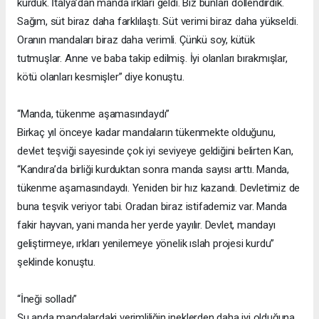
kurduk. İtalya’dan manda ırkları geldi. Biz bunları döllendirdik.
Sağım, süt biraz daha farklılaştı. Süt verimi biraz daha yükseldi.
Oranın mandaları biraz daha verimli. Çünkü soy, kütük
tutmuşlar. Anne ve baba takip edilmiş. İyi olanları bırakmışlar,
kötü olanları kesmişler” diye konuştu.
“Manda, tükenme aşamasındaydı”
Birkaç yıl önceye kadar mandaların tükenmekte olduğunu,
devlet teşviği sayesinde çok iyi seviyeye geldiğini belirten Kan,
“Kandıra’da birliği kurduktan sonra manda sayısı arttı. Manda,
tükenme aşamasındaydı. Yeniden bir hız kazandı. Devletimiz de
buna teşvik veriyor tabi. Oradan biraz istifademiz var. Manda
fakir hayvan, yani manda her yerde yayılır. Devlet, mandayı
geliştirmeye, ırkları yenilemeye yönelik ıslah projesi kurdu”
şeklinde konuştu.
“İneği solladı”
Şu anda mandalardaki verimliliğin ineklerden daha iyi olduğuna