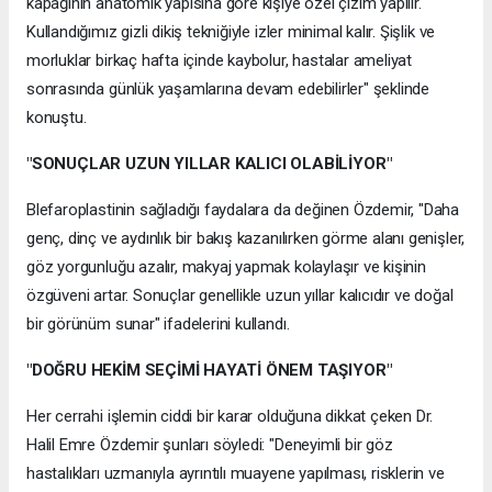
kapağının anatomik yapısına göre kişiye özel çizim yapılır.
Kullandığımız gizli dikiş tekniğiyle izler minimal kalır. Şişlik ve
morluklar birkaç hafta içinde kaybolur, hastalar ameliyat
sonrasında günlük yaşamlarına devam edebilirler" şeklinde
konuştu.
"SONUÇLAR UZUN YILLAR KALICI OLABİLİYOR"
Blefaroplastinin sağladığı faydalara da değinen Özdemir, "Daha
genç, dinç ve aydınlık bir bakış kazanılırken görme alanı genişler,
göz yorgunluğu azalır, makyaj yapmak kolaylaşır ve kişinin
özgüveni artar. Sonuçlar genellikle uzun yıllar kalıcıdır ve doğal
bir görünüm sunar" ifadelerini kullandı.
"DOĞRU HEKİM SEÇİMİ HAYATİ ÖNEM TAŞIYOR"
Her cerrahi işlemin ciddi bir karar olduğuna dikkat çeken Dr.
Halil Emre Özdemir şunları söyledi: "Deneyimli bir göz
hastalıkları uzmanıyla ayrıntılı muayene yapılması, risklerin ve