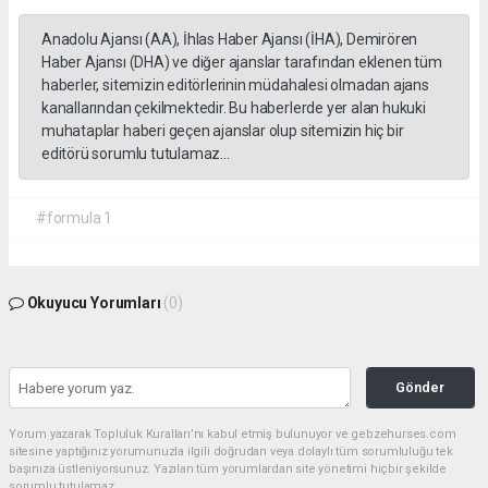
Anadolu Ajansı (AA), İhlas Haber Ajansı (İHA), Demirören
Haber Ajansı (DHA) ve diğer ajanslar tarafından eklenen tüm
haberler, sitemizin editörlerinin müdahalesi olmadan ajans
kanallarından çekilmektedir. Bu haberlerde yer alan hukuki
muhataplar haberi geçen ajanslar olup sitemizin hiç bir
editörü sorumlu tutulamaz...
#formula 1
Okuyucu Yorumları
(0)
Gönder
Yorum yazarak Topluluk Kuralları’nı kabul etmiş bulunuyor ve gebzehurses.com
sitesine yaptığınız yorumunuzla ilgili doğrudan veya dolaylı tüm sorumluluğu tek
başınıza üstleniyorsunuz. Yazılan tüm yorumlardan site yönetimi hiçbir şekilde
sorumlu tutulamaz.