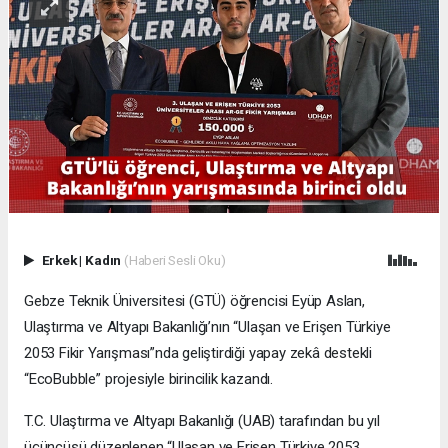
Erkek
|
Kadın
(Haberi Sesli Oku)
Gebze Teknik Üniversitesi (GTÜ) öğrencisi Eyüp Aslan,
Ulaştırma ve Altyapı Bakanlığı’nın “Ulaşan ve Erişen Türkiye
2053 Fikir Yarışması”nda geliştirdiği yapay zekâ destekli
“EcoBubble” projesiyle birincilik kazandı.
T.C. Ulaştırma ve Altyapı Bakanlığı (UAB) tarafından bu yıl
üçüncüsü düzenlenen “Ulaşan ve Erişen Türkiye 2053