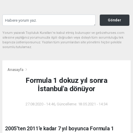
Gönder
Yorum yazarak Topluluk Kuralları’nı kabul etmiş bulunuyor ve gebzehurses.com
sitesine yaptığınız yorumunuzla ilgili doğrudan veya dolaylı tüm sorumluluğu tek
başınıza üstleniyorsunuz. Yazılan tüm yorumlardan site yönetimi hiçbir şekilde
sorumlu tutulamaz.
Anasayfa
Formula 1 dokuz yıl sonra
İstanbul'a dönüyor
27.08.2020 - 14:46, Güncelleme: 18.05.2021 - 14:34
2005'ten 2011'e kadar 7 yıl boyunca Formula 1