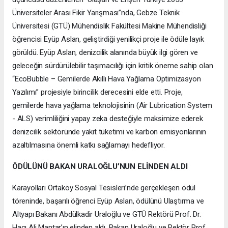
Üniversiteler Arası Fikir Yarışması”nda, Gebze Teknik
Üniversitesi (GTÜ) Mühendislik Fakültesi Makine Mühendisliği
öğrencisi Eyüp Aslan, geliştirdiği yenilikçi proje ile ödüle layık
görüldü. Eyüp Aslan, denizcilik alanında büyük ilgi gören ve
geleceğin sürdürülebilir taşımacılığı için kritik öneme sahip olan
“EcoBubble – Gemilerde Akıllı Hava Yağlama Optimizasyon
Yazılımı” projesiyle birincilik derecesini elde etti. Proje,
gemilerde hava yağlama teknolojisinin (Air Lubrication System
- ALS) verimliliğini yapay zeka desteğiyle maksimize ederek
denizcilik sektöründe yakıt tüketimi ve karbon emisyonlarının
azaltılmasına önemli katkı sağlamayı hedefliyor.
ÖDÜLÜNÜ BAKAN URALOĞLU’NUN ELİNDEN ALDI
Karayolları Ortaköy Sosyal Tesisleri’nde gerçekleşen ödül
töreninde, başarılı öğrenci Eyüp Aslan, ödülünü Ulaştırma ve
Altyapı Bakanı Abdülkadir Uraloğlu ve GTÜ Rektörü Prof. Dr.
Hacı Ali Mantar’ın elinden aldı. Bakan Uraloğlu ve Rektör Prof.