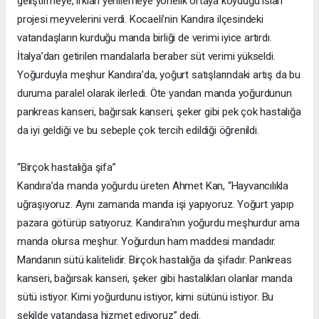
geliştirmeye, ırkları yenilemeye yönelik ortaya koyduğu ıslah
projesi meyvelerini verdi. Kocaeli’nin Kandıra ilçesindeki
vatandaşların kurduğu manda birliği de verimi iyice artırdı.
İtalya’dan getirilen mandalarla beraber süt verimi yükseldi.
Yoğurduyla meşhur Kandıra’da, yoğurt satışlarındaki artış da bu
duruma paralel olarak ilerledi. Öte yandan manda yoğurdunun
pankreas kanseri, bağırsak kanseri, şeker gibi pek çok hastalığa
da iyi geldiği ve bu sebeple çok tercih edildiği öğrenildi.
“Birçok hastalığa şifa”
Kandıra’da manda yoğurdu üreten Ahmet Kan, “Hayvancılıkla
uğraşıyoruz. Aynı zamanda manda işi yapıyoruz. Yoğurt yapıp
pazara götürüp satıyoruz. Kandıra’nın yoğurdu meşhurdur ama
manda olursa meşhur. Yoğurdun ham maddesi mandadır.
Mandanın sütü kalitelidir. Birçok hastalığa da şifadır. Pankreas
kanseri, bağırsak kanseri, şeker gibi hastalıkları olanlar manda
sütü istiyor. Kimi yoğurdunu istiyor, kimi sütünü istiyor. Bu
şekilde vatandaşa hizmet ediyoruz” dedi.