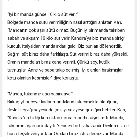
“İyi bir manda günde 10 kilo süt verir”
Bölgede manda sütü verimliliğinin nasıl arttığını anlatan Kan,
“Mandanın çok aşırı sütü olmaz. Bugün iyi bir manda takriben
sabah ve akşam 10 kilo süt verir. Kandıra’ya biz ‘manda birliği’
kurduk. İtalya’dan manda ırkları geldi. Biz bunları döllendirdik.
Sağım, süt biraz daha farklılaştı. Süt verimi biraz daha yükseldi.
Oranın mandaları biraz daha verimli. Çünkü soy, kütük
tutmuşlar. Anne ve baba takip edilmiş. İyi olanları bırakmışlar,
kötü olanları kesmişler” diye konuştu.
“Manda, tükenme aşamasındaydı”
Birkaç yıl önceye kadar mandaların tükenmekte olduğunu,
devlet teşviği sayesinde çok iyi seviyeye geldiğini belirten Kan,
“Kandıra’da birliği kurduktan sonra manda sayısı arttı. Manda,
tükenme aşamasındaydı. Yeniden bir hız kazandı. Devletimiz de
buna teşvik veriyor tabi. Oradan biraz istifademiz var. Manda