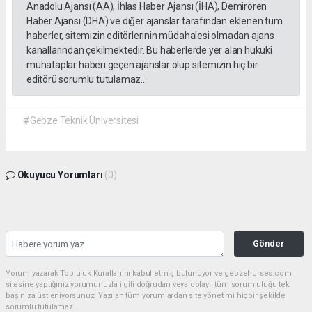
Anadolu Ajansı (AA), İhlas Haber Ajansı (İHA), Demirören
Haber Ajansı (DHA) ve diğer ajanslar tarafından eklenen tüm
haberler, sitemizin editörlerinin müdahalesi olmadan ajans
kanallarından çekilmektedir. Bu haberlerde yer alan hukuki
muhataplar haberi geçen ajanslar olup sitemizin hiç bir
editörü sorumlu tutulamaz...
#Gebze Teknik Üniversitesi
Okuyucu Yorumları
(0)
Gönder
Yorum yazarak Topluluk Kuralları’nı kabul etmiş bulunuyor ve gebzehurses.com
sitesine yaptığınız yorumunuzla ilgili doğrudan veya dolaylı tüm sorumluluğu tek
başınıza üstleniyorsunuz. Yazılan tüm yorumlardan site yönetimi hiçbir şekilde
sorumlu tutulamaz.