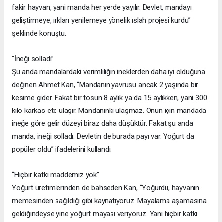
fakir hayvan, yani manda her yerde yayılır. Devlet, mandayı
geliştirmeye, ırkları yenilemeye yönelik ıslah projesi kurdu”
şeklinde konuştu.
“İneği solladı”
Şu anda mandalardaki verimliliğin ineklerden daha iyi olduğuna
değinen Ahmet Kan, “Mandanın yavrusu ancak 2 yaşında bir
kesime gider. Fakat bir tosun 8 aylık ya da 15 aylıkken, yani 300
kilo karkas ete ulaşır. Mandanınki ulaşmaz. Onun için mandada
ineğe göre gelir düzeyi biraz daha düşüktür. Fakat şu anda
manda, ineği solladı. Devletin de burada payı var. Yoğurt da
popüler oldu” ifadelerini kullandı.
“Hiçbir katkı maddemiz yok”
Yoğurt üretimlerinden de bahseden Kan, “Yoğurdu, hayvanın
memesinden sağıldığı gibi kaynatıyoruz. Mayalama aşamasına
geldiğindeyse yine yoğurt mayası veriyoruz. Yani hiçbir katkı