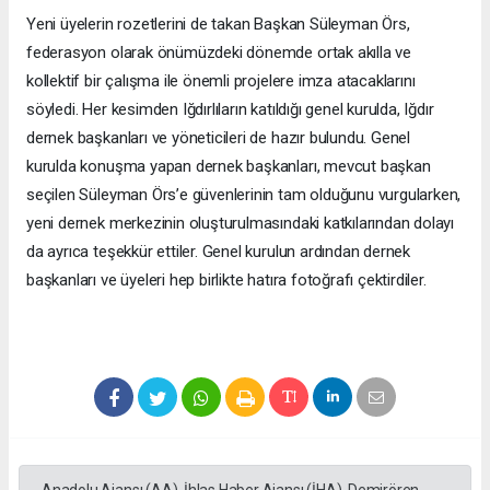
Yeni üyelerin rozetlerini de takan Başkan Süleyman Örs,
federasyon olarak önümüzdeki dönemde ortak akılla ve
kollektif bir çalışma ile önemli projelere imza atacaklarını
söyledi. Her kesimden Iğdırlıların katıldığı genel kurulda, Iğdır
dernek başkanları ve yöneticileri de hazır bulundu. Genel
kurulda konuşma yapan dernek başkanları, mevcut başkan
seçilen Süleyman Örs’e güvenlerinin tam olduğunu vurgularken,
yeni dernek merkezinin oluşturulmasındaki katkılarından dolayı
da ayrıca teşekkür ettiler. Genel kurulun ardından dernek
başkanları ve üyeleri hep birlikte hatıra fotoğrafı çektirdiler.
Anadolu Ajansı (AA), İhlas Haber Ajansı (İHA), Demirören