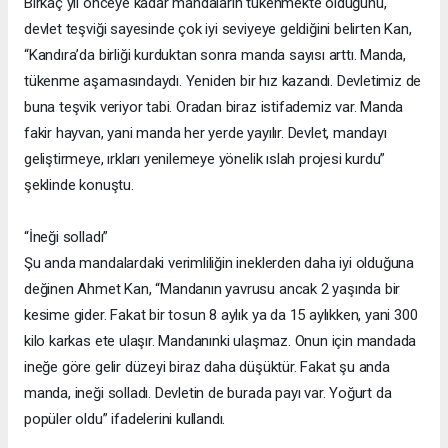
Birkaç yıl önceye kadar mandaların tükenmekte olduğunu,
devlet teşviği sayesinde çok iyi seviyeye geldiğini belirten Kan,
“Kandıra’da birliği kurduktan sonra manda sayısı arttı. Manda,
tükenme aşamasındaydı. Yeniden bir hız kazandı. Devletimiz de
buna teşvik veriyor tabi. Oradan biraz istifademiz var. Manda
fakir hayvan, yani manda her yerde yayılır. Devlet, mandayı
geliştirmeye, ırkları yenilemeye yönelik ıslah projesi kurdu”
şeklinde konuştu.
“İneği solladı”
Şu anda mandalardaki verimliliğin ineklerden daha iyi olduğuna
değinen Ahmet Kan, “Mandanın yavrusu ancak 2 yaşında bir
kesime gider. Fakat bir tosun 8 aylık ya da 15 aylıkken, yani 300
kilo karkas ete ulaşır. Mandanınki ulaşmaz. Onun için mandada
ineğe göre gelir düzeyi biraz daha düşüktür. Fakat şu anda
manda, ineği solladı. Devletin de burada payı var. Yoğurt da
popüler oldu” ifadelerini kullandı.