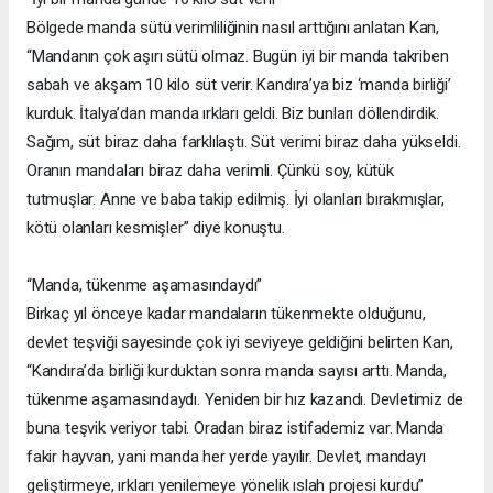
Bölgede manda sütü verimliliğinin nasıl arttığını anlatan Kan,
“Mandanın çok aşırı sütü olmaz. Bugün iyi bir manda takriben
sabah ve akşam 10 kilo süt verir. Kandıra’ya biz ‘manda birliği’
kurduk. İtalya’dan manda ırkları geldi. Biz bunları döllendirdik.
Sağım, süt biraz daha farklılaştı. Süt verimi biraz daha yükseldi.
Oranın mandaları biraz daha verimli. Çünkü soy, kütük
tutmuşlar. Anne ve baba takip edilmiş. İyi olanları bırakmışlar,
kötü olanları kesmişler” diye konuştu.
“Manda, tükenme aşamasındaydı”
Birkaç yıl önceye kadar mandaların tükenmekte olduğunu,
devlet teşviği sayesinde çok iyi seviyeye geldiğini belirten Kan,
“Kandıra’da birliği kurduktan sonra manda sayısı arttı. Manda,
tükenme aşamasındaydı. Yeniden bir hız kazandı. Devletimiz de
buna teşvik veriyor tabi. Oradan biraz istifademiz var. Manda
fakir hayvan, yani manda her yerde yayılır. Devlet, mandayı
geliştirmeye, ırkları yenilemeye yönelik ıslah projesi kurdu”