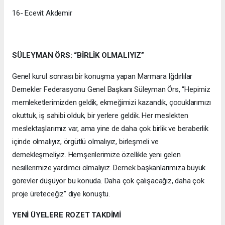
16- Ecevit Akdemir
SÜLEYMAN ÖRS: “BİRLİK OLMALIYIZ”
Genel kurul sonrası bir konuşma yapan Marmara Iğdırlılar
Dernekler Federasyonu Genel Başkanı Süleyman Örs, “Hepimiz
memleketlerimizden geldik, ekmeğimizi kazandık, çocuklarımızı
okuttuk, iş sahibi olduk, bir yerlere geldik. Her meslekten
meslektaşlarımız var, ama yine de daha çok birlik ve beraberlik
içinde olmalıyız, örgütlü olmalıyız, birleşmeli ve
dernekleşmeliyiz. Hemşerilerimize özellikle yeni gelen
nesillerimize yardımcı olmalıyız. Dernek başkanlarımıza büyük
görevler düşüyor bu konuda. Daha çok çalışacağız, daha çok
proje üreteceğiz” diye konuştu.
YENİ ÜYELERE ROZET TAKDİMİ