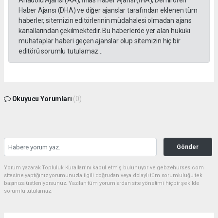
Haber Ajansı (DHA) ve diğer ajanslar tarafından eklenen tüm
haberler, sitemizin editörlerinin müdahalesi olmadan ajans
kanallarından çekilmektedir. Bu haberlerde yer alan hukuki
muhataplar haberi geçen ajanslar olup sitemizin hiç bir
editörü sorumlu tutulamaz...
Okuyucu Yorumları
(0)
Gönder
Yorum yazarak Topluluk Kuralları’nı kabul etmiş bulunuyor ve gebzehurses.com
sitesine yaptığınız yorumunuzla ilgili doğrudan veya dolaylı tüm sorumluluğu tek
başınıza üstleniyorsunuz. Yazılan tüm yorumlardan site yönetimi hiçbir şekilde
sorumlu tutulamaz.