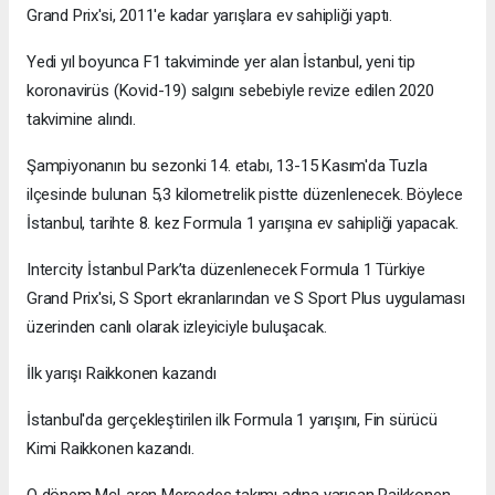
Grand Prix'si, 2011'e kadar yarışlara ev sahipliği yaptı.
Yedi yıl boyunca F1 takviminde yer alan İstanbul, yeni tip
koronavirüs (Kovid-19) salgını sebebiyle revize edilen 2020
takvimine alındı.
Şampiyonanın bu sezonki 14. etabı, 13-15 Kasım'da Tuzla
ilçesinde bulunan 5,3 kilometrelik pistte düzenlenecek. Böylece
İstanbul, tarihte 8. kez Formula 1 yarışına ev sahipliği yapacak.
Intercity İstanbul Park’ta düzenlenecek Formula 1 Türkiye
Grand Prix'si, S Sport ekranlarından ve S Sport Plus uygulaması
üzerinden canlı olarak izleyiciyle buluşacak.
İlk yarışı Raikkonen kazandı
İstanbul'da gerçekleştirilen ilk Formula 1 yarışını, Fin sürücü
Kimi Raikkonen kazandı.
O dönem McLaren Mercedes takımı adına yarışan Raikkonen,