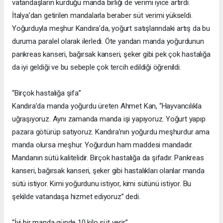
vatandaşların kurduğu manda birliği de verimi iyice artırdı.
İtalya’dan getirilen mandalarla beraber süt verimi yükseldi.
Yoğurduyla meşhur Kandıra’da, yoğurt satışlarındaki artış da bu
duruma paralel olarak ilerledi. Öte yandan manda yoğurdunun
pankreas kanseri, bağırsak kanseri, şeker gibi pek çok hastalığa
da iyi geldiği ve bu sebeple çok tercih edildiği öğrenildi.
“Birçok hastalığa şifa”
Kandıra’da manda yoğurdu üreten Ahmet Kan, “Hayvancılıkla
uğraşıyoruz. Aynı zamanda manda işi yapıyoruz. Yoğurt yapıp
pazara götürüp satıyoruz. Kandıra’nın yoğurdu meşhurdur ama
manda olursa meşhur. Yoğurdun ham maddesi mandadır.
Mandanın sütü kalitelidir. Birçok hastalığa da şifadır. Pankreas
kanseri, bağırsak kanseri, şeker gibi hastalıkları olanlar manda
sütü istiyor. Kimi yoğurdunu istiyor, kimi sütünü istiyor. Bu
şekilde vatandaşa hizmet ediyoruz” dedi.
“İyi bir manda günde 10 kilo süt verir”