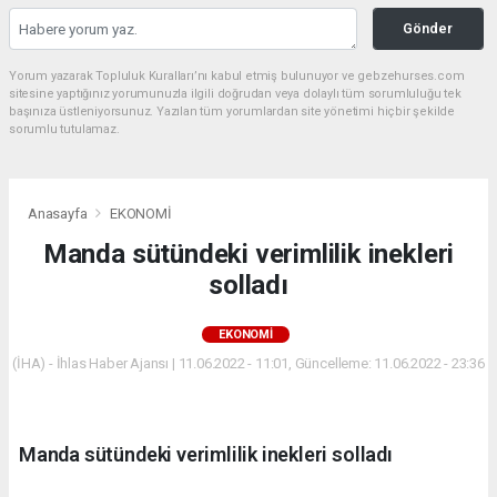
Gönder
Yorum yazarak Topluluk Kuralları’nı kabul etmiş bulunuyor ve gebzehurses.com
sitesine yaptığınız yorumunuzla ilgili doğrudan veya dolaylı tüm sorumluluğu tek
başınıza üstleniyorsunuz. Yazılan tüm yorumlardan site yönetimi hiçbir şekilde
sorumlu tutulamaz.
Anasayfa
EKONOMİ
Manda sütündeki verimlilik inekleri
solladı
EKONOMİ
(İHA) - İhlas Haber Ajansı | 11.06.2022 - 11:01, Güncelleme: 11.06.2022 - 23:36
Manda sütündeki verimlilik inekleri solladı