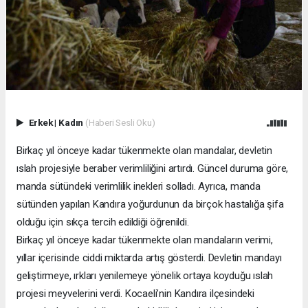
Erkek
|
Kadın
(Haberi Sesli Oku)
Birkaç yıl önceye kadar tükenmekte olan mandalar, devletin
ıslah projesiyle beraber verimliliğini artırdı. Güncel duruma göre,
manda sütündeki verimlilik inekleri solladı. Ayrıca, manda
sütünden yapılan Kandıra yoğurdunun da birçok hastalığa şifa
olduğu için sıkça tercih edildiği öğrenildi.
Birkaç yıl önceye kadar tükenmekte olan mandaların verimi,
yıllar içerisinde ciddi miktarda artış gösterdi. Devletin mandayı
geliştirmeye, ırkları yenilemeye yönelik ortaya koyduğu ıslah
projesi meyvelerini verdi. Kocaeli’nin Kandıra ilçesindeki