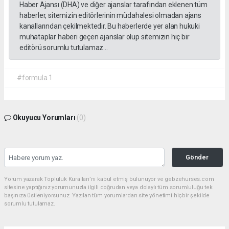
Haber Ajansı (DHA) ve diğer ajanslar tarafından eklenen tüm
haberler, sitemizin editörlerinin müdahalesi olmadan ajans
kanallarından çekilmektedir. Bu haberlerde yer alan hukuki
muhataplar haberi geçen ajanslar olup sitemizin hiç bir
editörü sorumlu tutulamaz...
#formula 1
Okuyucu Yorumları
(0)
Gönder
Yorum yazarak Topluluk Kuralları’nı kabul etmiş bulunuyor ve gebzehurses.com
sitesine yaptığınız yorumunuzla ilgili doğrudan veya dolaylı tüm sorumluluğu tek
başınıza üstleniyorsunuz. Yazılan tüm yorumlardan site yönetimi hiçbir şekilde
sorumlu tutulamaz.