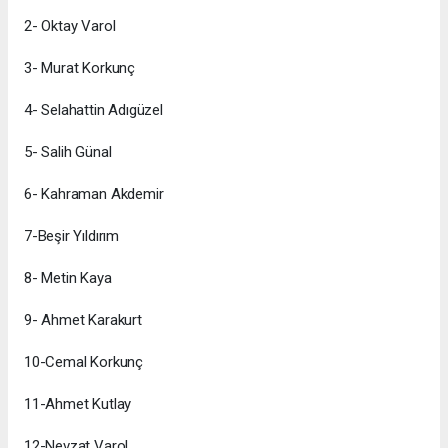
2- Oktay Varol
3- Murat Korkunç
4- Selahattin Adıgüzel
5- Salih Günal
6- Kahraman Akdemir
7-Beşir Yıldırım
8- Metin Kaya
9- Ahmet Karakurt
10-Cemal Korkunç
11-Ahmet Kutlay
12-Nevzat Varol