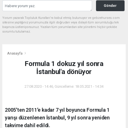
Gönder
Yorum yazarak Topluluk Kuralları’nı kabul etmiş bulunuyor ve gebzehurses.com
sitesine yaptığınız yorumunuzla ilgili doğrudan veya dolaylı tüm sorumluluğu tek
başınıza üstleniyorsunuz. Yazılan tüm yorumlardan site yönetimi hiçbir şekilde
sorumlu tutulamaz.
Anasayfa
Formula 1 dokuz yıl sonra
İstanbul'a dönüyor
27.08.2020 - 14:46, Güncelleme: 18.05.2021 - 14:34
2005'ten 2011'e kadar 7 yıl boyunca Formula 1
yarışı düzenlenen İstanbul, 9 yıl sonra yeniden
takvime dahil edildi.