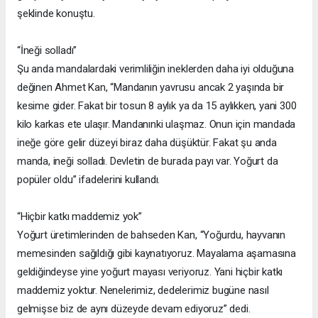
şeklinde konuştu.
“İneği solladı”
Şu anda mandalardaki verimliliğin ineklerden daha iyi olduğuna
değinen Ahmet Kan, “Mandanın yavrusu ancak 2 yaşında bir
kesime gider. Fakat bir tosun 8 aylık ya da 15 aylıkken, yani 300
kilo karkas ete ulaşır. Mandanınki ulaşmaz. Onun için mandada
ineğe göre gelir düzeyi biraz daha düşüktür. Fakat şu anda
manda, ineği solladı. Devletin de burada payı var. Yoğurt da
popüler oldu” ifadelerini kullandı.
“Hiçbir katkı maddemiz yok”
Yoğurt üretimlerinden de bahseden Kan, “Yoğurdu, hayvanın
memesinden sağıldığı gibi kaynatıyoruz. Mayalama aşamasına
geldiğindeyse yine yoğurt mayası veriyoruz. Yani hiçbir katkı
maddemiz yoktur. Nenelerimiz, dedelerimiz bugüne nasıl
gelmişse biz de aynı düzeyde devam ediyoruz” dedi.