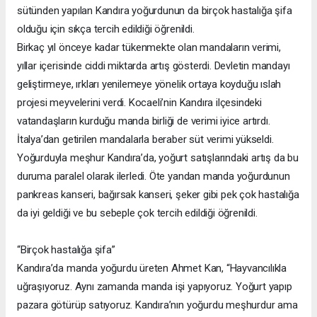
sütünden yapılan Kandıra yoğurdunun da birçok hastalığa şifa
olduğu için sıkça tercih edildiği öğrenildi.
Birkaç yıl önceye kadar tükenmekte olan mandaların verimi,
yıllar içerisinde ciddi miktarda artış gösterdi. Devletin mandayı
geliştirmeye, ırkları yenilemeye yönelik ortaya koyduğu ıslah
projesi meyvelerini verdi. Kocaeli’nin Kandıra ilçesindeki
vatandaşların kurduğu manda birliği de verimi iyice artırdı.
İtalya’dan getirilen mandalarla beraber süt verimi yükseldi.
Yoğurduyla meşhur Kandıra’da, yoğurt satışlarındaki artış da bu
duruma paralel olarak ilerledi. Öte yandan manda yoğurdunun
pankreas kanseri, bağırsak kanseri, şeker gibi pek çok hastalığa
da iyi geldiği ve bu sebeple çok tercih edildiği öğrenildi.
“Birçok hastalığa şifa”
Kandıra’da manda yoğurdu üreten Ahmet Kan, “Hayvancılıkla
uğraşıyoruz. Aynı zamanda manda işi yapıyoruz. Yoğurt yapıp
pazara götürüp satıyoruz. Kandıra’nın yoğurdu meşhurdur ama