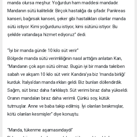
manda olursa meşhur. Yoğurdun ham maddesi mandadır.
Mandanın sütü kalitelidir. Birçok hastalığa da şifadır. Pankreas
kanseri, bağırsak kanseri, şeker gibi hastalıkları olanlar manda
sütü istiyor. Kimi yoğurdunu istiyor, kimi sütünü istiyor. Bu
şekilde vatandaşa hizmet ediyoruz” dedi.
“İyi bir manda günde 10 kilo süt verir”
Bölgede manda sütü verimliliğinin nasıl arttığını anlatan Kan,
“Mandanın çok aşırı sütü olmaz. Bugün iyi bir manda takriben
sabah ve akşam 10 kilo süt verir. Kandıra’ya biz ‘manda birliği’
kurduk. İtalya’dan manda ırkları geldi. Biz bunları döllendirdik.
Sağım, süt biraz daha farklılaştı. Süt verimi biraz daha yükseldi.
Oranın mandaları biraz daha verimli. Çünkü soy, kütük
tutmuşlar. Anne ve baba takip edilmiş. İyi olanları bırakmışlar,
kötü olanları kesmişler” diye konuştu.
“Manda, tükenme aşamasındaydı”