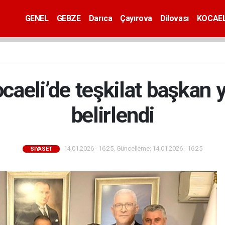
GENEL
GEBZE
Darıca
Çayırova
Dilovası
KOCAEL
ocaeli’de teşkilat başkan 
belirlendi
14.01.2026 - 16:25, Güncelleme: 14.01.2026 - 16:25
SİYASET