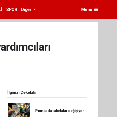
İ
SPOR
Diğer
Menü
yardımcıları
İlginizi Çekebilir
Pompada tabelalar değişiyor