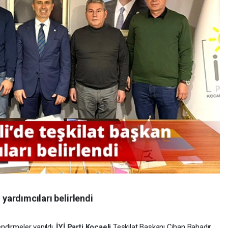
 yardımcıları belirlendi
endirmeler yapıldı.
İYİ Parti
Kocaeli
Teşkilat Başkanı Cihan Bahadır