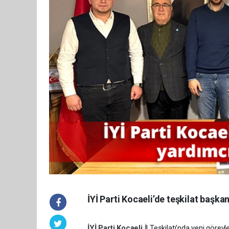
İYİ Parti Kocaeli’de teşkilat başkan
İYİ Parti
Kocaeli
İl Teşkilatı’nda yeni görevl