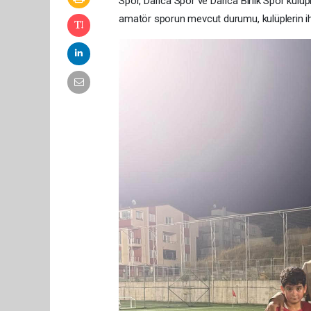
Spor, Darıca Spor ve Darıca Birlik Spor kulüp
amatör sporun mevcut durumu, kulüplerin ihti