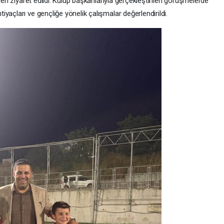
leri ziyaret edildi. Kulüp başkanlarıyla gerçekleştirilen görüşmelerde
yaçları ve gençliğe yönelik çalışmalar değerlendirildi.