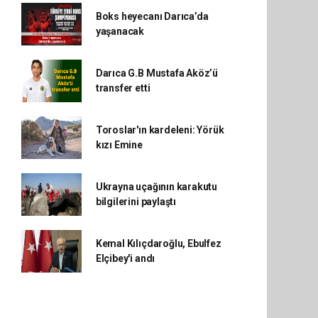
Boks heyecanı Darıca’da
yaşanacak
Darıca G.B Mustafa Aköz’ü
transfer etti
Toroslar'ın kardeleni: Yörük
kızı Emine
Ukrayna uçağının karakutu
bilgilerini paylaştı
Kemal Kılıçdaroğlu, Ebulfez
Elçibey'i andı