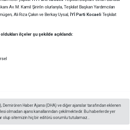
şkanı Av. M. Kamil Şirin’in olurlarıyla, Teşkilat Başkan Yardımcıları
emügen, Ali Rıza Çakın ve Berkay Uysal,
İYİ Parti
Kocaeli
Teşkilat
ldukları ilçeler şu şekilde açıklandı:
rsel
), Demirören Haber Ajansı (DHA) ve diğer ajanslar tarafından eklenen
lesi olmadan ajans kanallarından çekilmektedir. Bu haberlerde yer
 olup sitemizin hiç bir editörü sorumlu tutulamaz...