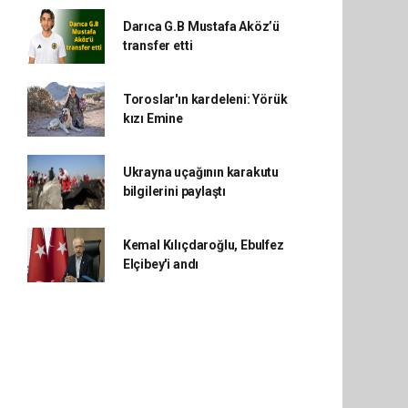
Darıca G.B Mustafa Aköz’ü
transfer etti
Toroslar'ın kardeleni: Yörük
kızı Emine
Ukrayna uçağının karakutu
bilgilerini paylaştı
Kemal Kılıçdaroğlu, Ebulfez
Elçibey'i andı