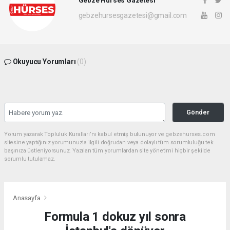
Gebze Hürses Gazetesi
gebzehursesgazetesi@gmail.com
Okuyucu Yorumları
(0)
Gönder
Yorum yazarak Topluluk Kuralları’nı kabul etmiş bulunuyor ve gebzehurses.com
sitesine yaptığınız yorumunuzla ilgili doğrudan veya dolaylı tüm sorumluluğu tek
başınıza üstleniyorsunuz. Yazılan tüm yorumlardan site yönetimi hiçbir şekilde
sorumlu tutulamaz.
Anasayfa
Formula 1 dokuz yıl sonra