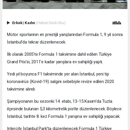
Erkek
|
Kadın
(Haberi Sesli Oku)
Motor sporlarının en prestijli yarışlarından Formula 1, 9 yıl sonra
İstanbul'da tekrar düzenlenecek.
İlk olarak 2005'te Formula 1 takvimine dahil edilen Türkiye
Grand Prix'si, 2011'e kadar yarışlara ev sahipliği yaptı.
Yedi yıl boyunca F1 takviminde yer alan İstanbul, yeni tip
koronavirüs (Kovid-19) salgını sebebiyle revize edilen 2020
takvimine alındı.
Şampiyonanın bu sezonki 14. etabı, 13-15 Kasım'da Tuzla
ilçesinde bulunan 5,3 kilometrelik pistte düzenlenecek. Böylece
İstanbul, tarihte 8. kez Formula 1 yarışına ev sahipliği yapacak.
Intercity İstanbul Park’ta düzenlenecek Formula 1 Türkiye