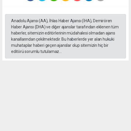
Anadolu Ajansı (AA), İhlas Haber Ajansı (İHA), Demirören
Haber Ajansı (DHA) ve diğer ajanslar tarafından eklenen tüm
haberler, sitemizin editörlerinin müdahalesi olmadan ajans
kanallarından çekilmektedir. Bu haberlerde yer alan hukuki
muhataplar haberi geçen ajanslar olup sitemizin hiç bir
editörü sorumlu tutulamaz...
#formula 1
Okuyucu Yorumları
(0)
Gönder
Yorum yazarak Topluluk Kuralları’nı kabul etmiş bulunuyor ve gebzehurses.com