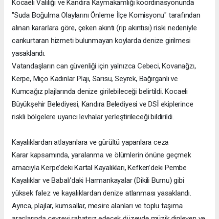
Kocaeli Valiliği ve Kandıra Kaymakamlığı koordinasyonunda
"Suda Boğulma Olaylarını Önleme İlçe Komisyonu" tarafından
alınan kararlara göre, çeken akıntı (rip akıntısı) riski nedeniyle
cankurtaran hizmeti bulunmayan koylarda denize girilmesi
yasaklandı.
Vatandaşların can güvenliği için yalnızca Cebeci, Kovanağzı,
Kerpe, Miço Kadınlar Plajı, Sarısu, Seyrek, Bağırganlı ve
Kumcağız plajlarında denize girilebileceği belirtildi. Kocaeli
Büyükşehir Belediyesi, Kandıra Belediyesi ve DSİ ekiplerince
riskli bölgelere uyarıcı levhalar yerleştirileceği bildirildi.
Kayalıklardan atlayanlara ve gürültü yapanlara ceza
Karar kapsamında, yaralanma ve ölümlerin önüne geçmek
amacıyla Kerpe’deki Kartal Kayalıkları, Kefken’deki Pembe
Kayalıklar ve Babalı’daki Harmankayalar (Dikili Burnu) gibi
yüksek falez ve kayalıklardan denize atlanması yasaklandı.
Ayrıca, plajlar, kumsallar, mesire alanları ve toplu taşıma
araçlarında çevreyi rahatsız edecek düzeyde müzik dinleyen ve