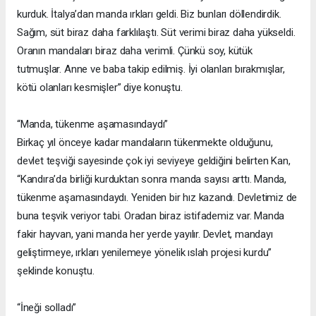
kurduk. İtalya’dan manda ırkları geldi. Biz bunları döllendirdik.
Sağım, süt biraz daha farklılaştı. Süt verimi biraz daha yükseldi.
Oranın mandaları biraz daha verimli. Çünkü soy, kütük
tutmuşlar. Anne ve baba takip edilmiş. İyi olanları bırakmışlar,
kötü olanları kesmişler” diye konuştu.
“Manda, tükenme aşamasındaydı”
Birkaç yıl önceye kadar mandaların tükenmekte olduğunu,
devlet teşviği sayesinde çok iyi seviyeye geldiğini belirten Kan,
“Kandıra’da birliği kurduktan sonra manda sayısı arttı. Manda,
tükenme aşamasındaydı. Yeniden bir hız kazandı. Devletimiz de
buna teşvik veriyor tabi. Oradan biraz istifademiz var. Manda
fakir hayvan, yani manda her yerde yayılır. Devlet, mandayı
geliştirmeye, ırkları yenilemeye yönelik ıslah projesi kurdu”
şeklinde konuştu.
“İneği solladı”