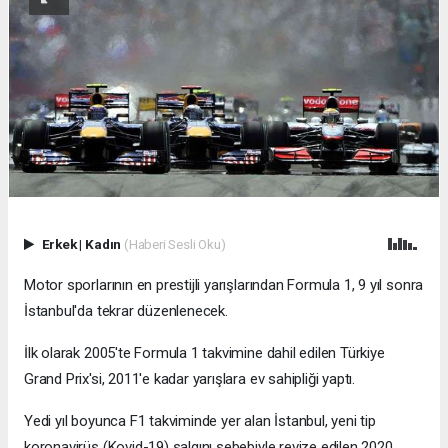
Erkek
|
Kadın
(Haberi Sesli Oku)
Motor sporlarının en prestijli yarışlarından Formula 1, 9 yıl sonra
İstanbul'da tekrar düzenlenecek.
İlk olarak 2005'te Formula 1 takvimine dahil edilen Türkiye
Grand Prix'si, 2011'e kadar yarışlara ev sahipliği yaptı.
Yedi yıl boyunca F1 takviminde yer alan İstanbul, yeni tip
koronavirüs (Kovid-19) salgını sebebiyle revize edilen 2020