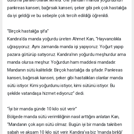
duruma paralel olarak ilerledi. Öte yandan manda yoğurdunun
pankreas kanseri, bağırsak kanseri, şeker gibi pek çok hastalığa
da iyi geldiği ve bu sebeple çok tercih edildiği öğrenildi.
“Birçok hastalığa şifa”
Kandıra’da manda yoğurdu üreten Ahmet Kan, “Hayvancılıkla
uğraşıyoruz. Aynı zamanda manda işi yapıyoruz. Yoğurt yapıp
pazara götürüp satıyoruz. Kandıra’nın yoğurdu meşhurdur ama
manda olursa meşhur. Yoğurdun ham maddesi mandadır.
Mandanın sütü kalitelidir. Birçok hastalığa da şifadır. Pankreas
kanseri, bağırsak kanseri, şeker gibi hastalıkları olanlar manda
sütü istiyor. Kimi yoğurdunu istiyor, kimi sütünü istiyor. Bu
şekilde vatandaşa hizmet ediyoruz” dedi.
“İyi bir manda günde 10 kilo süt verir”
Bölgede manda sütü verimliliğinin nasıl arttığını anlatan Kan,
“Mandanın çok aşırı sütü olmaz. Bugün iyi bir manda takriben
sabah ve akşam 10 kilo süt verir. Kandıra’ya biz ‘manda birliği’