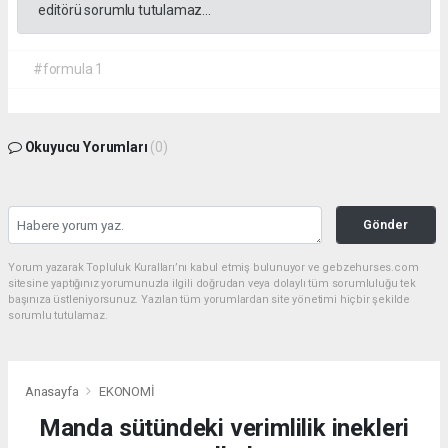
editörü sorumlu tutulamaz...
#formula 1
Okuyucu Yorumları
(0)
Gönder
Yorum yazarak Topluluk Kuralları’nı kabul etmiş bulunuyor ve gebzehurses.com
sitesine yaptığınız yorumunuzla ilgili doğrudan veya dolaylı tüm sorumluluğu tek
başınıza üstleniyorsunuz. Yazılan tüm yorumlardan site yönetimi hiçbir şekilde
sorumlu tutulamaz.
Anasayfa
EKONOMİ
Manda sütündeki verimlilik inekleri