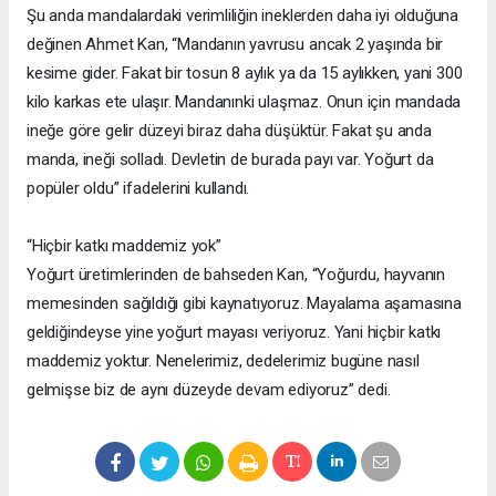
Şu anda mandalardaki verimliliğin ineklerden daha iyi olduğuna
değinen Ahmet Kan, “Mandanın yavrusu ancak 2 yaşında bir
kesime gider. Fakat bir tosun 8 aylık ya da 15 aylıkken, yani 300
kilo karkas ete ulaşır. Mandanınki ulaşmaz. Onun için mandada
ineğe göre gelir düzeyi biraz daha düşüktür. Fakat şu anda
manda, ineği solladı. Devletin de burada payı var. Yoğurt da
popüler oldu” ifadelerini kullandı.
“Hiçbir katkı maddemiz yok”
Yoğurt üretimlerinden de bahseden Kan, “Yoğurdu, hayvanın
memesinden sağıldığı gibi kaynatıyoruz. Mayalama aşamasına
geldiğindeyse yine yoğurt mayası veriyoruz. Yani hiçbir katkı
maddemiz yoktur. Nenelerimiz, dedelerimiz bugüne nasıl
gelmişse biz de aynı düzeyde devam ediyoruz” dedi.