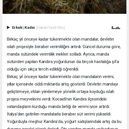
Erkek
|
Kadın
(Haberi Sesli Oku)
Birkaç yıl önceye kadar tükenmekte olan mandalar, devletin
ıslah projesiyle beraber verimliliğini artırdı. Güncel duruma göre,
manda sütündeki verimlilik inekleri solladı. Ayrıca, manda
sütünden yapılan Kandıra yoğurdunun da birçok hastalığa şifa
olduğu için sıkça tercih edildiği öğrenildi.
Birkaç yıl önceye kadar tükenmekte olan mandaların verimi,
yıllar içerisinde ciddi miktarda artış gösterdi. Devletin mandayı
geliştirmeye, ırkları yenilemeye yönelik ortaya koyduğu ıslah
projesi meyvelerini verdi. Kocaeli’nin Kandıra ilçesindeki
vatandaşların kurduğu manda birliği de verimi iyice artırdı.
İtalya’dan getirilen mandalarla beraber süt verimi yükseldi.
Yoğurduyla meşhur Kandıra’da, yoğurt satışlarındaki artış da bu