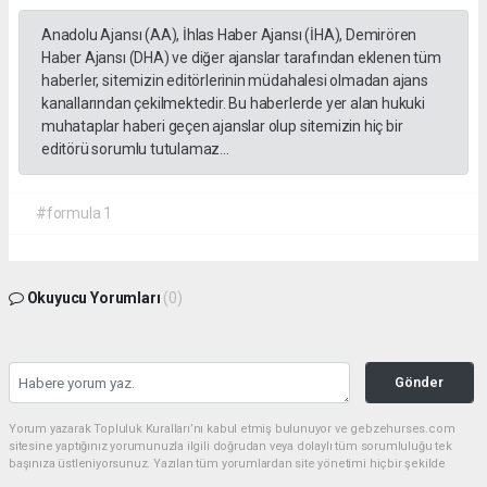
Anadolu Ajansı (AA), İhlas Haber Ajansı (İHA), Demirören
Haber Ajansı (DHA) ve diğer ajanslar tarafından eklenen tüm
haberler, sitemizin editörlerinin müdahalesi olmadan ajans
kanallarından çekilmektedir. Bu haberlerde yer alan hukuki
muhataplar haberi geçen ajanslar olup sitemizin hiç bir
editörü sorumlu tutulamaz...
#formula 1
Okuyucu Yorumları
(0)
Gönder
Yorum yazarak Topluluk Kuralları’nı kabul etmiş bulunuyor ve gebzehurses.com
sitesine yaptığınız yorumunuzla ilgili doğrudan veya dolaylı tüm sorumluluğu tek
başınıza üstleniyorsunuz. Yazılan tüm yorumlardan site yönetimi hiçbir şekilde
sorumlu tutulamaz.