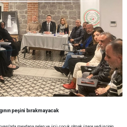
ngının peşini bırakmayacak
lovası’nda meydana gelen ve üçü çocuk olmak üzere yedi işçinin