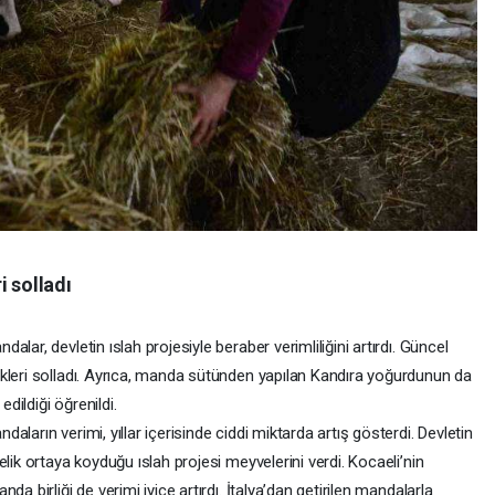
i solladı
lar, devletin ıslah projesiyle beraber verimliliğini artırdı. Güncel
kleri solladı. Ayrıca, manda sütünden yapılan Kandıra yoğurdunun da
edildiği öğrenildi.
ların verimi, yıllar içerisinde ciddi miktarda artış gösterdi. Devletin
lik ortaya koyduğu ıslah projesi meyvelerini verdi. Kocaeli’nin
a birliği de verimi iyice artırdı. İtalya’dan getirilen mandalarla