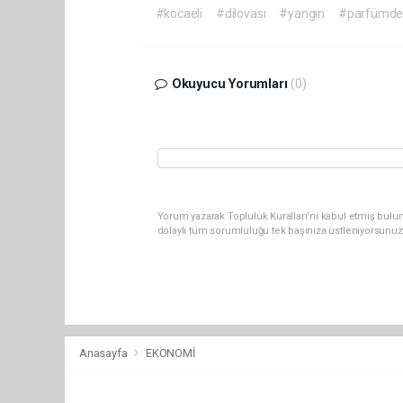
#kocaeli
#dilovası
#yangın
#parfümde
Okuyucu Yorumları
(0)
Yorum yazarak Topluluk Kuralları’nı kabul etmiş bulu
dolaylı tüm sorumluluğu tek başınıza üstleniyorsunuz
Anasayfa
EKONOMİ