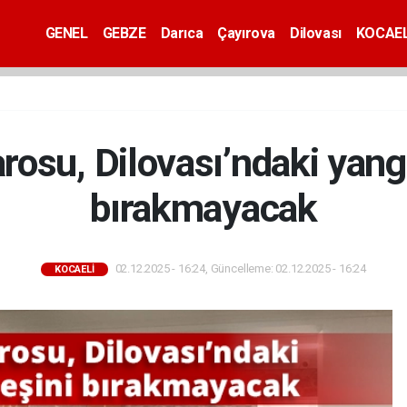
GENEL
GEBZE
Darıca
Çayırova
Dilovası
KOCAEL
rosu, Dilovası’ndaki yang
bırakmayacak
02.12.2025 - 16:24, Güncelleme: 02.12.2025 - 16:24
KOCAELİ