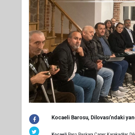
Kocaeli Barosu, Dilovası’ndaki ya
Kocaeli
Baro Başkanı Caner Karakadılar, Di