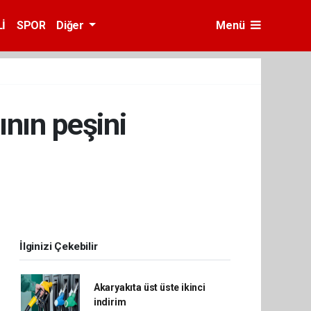
İ
SPOR
Diğer
Menü
ının peşini
İlginizi Çekebilir
Akaryakıta üst üste ikinci
indirim