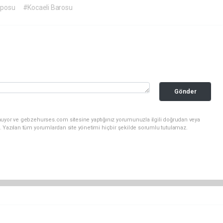
posu
#Kocaeli Barosu
Gönder
nuyor ve gebzehurses.com sitesine yaptığınız yorumunuzla ilgili doğrudan veya
. Yazılan tüm yorumlardan site yönetimi hiçbir şekilde sorumlu tutulamaz.