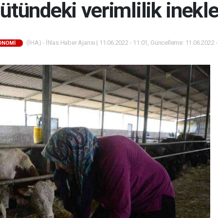
tündeki verimlilik inekler
(İHA) - İhlas Haber Ajansı | 11.06.2022 - 11:01, Güncelleme: 11.06.2022 -
ONOMİ