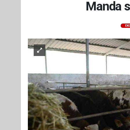
Manda sü
EK