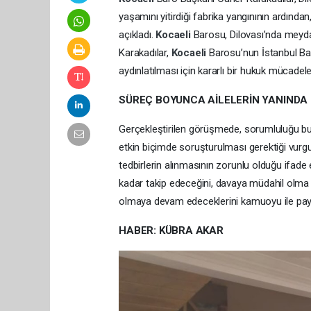
yaşamını yitirdiği fabrika yangınının ardından,
açıkladı.
Kocaeli
Barosu, Dilovası’nda meydan
Karakadılar,
Kocaeli
Barosu’nun İstanbul Baro
aydınlatılması için kararlı bir hukuk mücadeles
SÜREÇ BOYUNCA AİLELERİN YANINDA
Gerçekleştirilen görüşmede, sorumluluğu bulu
etkin biçimde soruşturulması gerektiği vurgu
tedbirlerin alınmasının zorunlu olduğu ifade e
kadar takip edeceğini, davaya müdahil olma
olmaya devam edeceklerini kamuoyu ile payl
HABER: KÜBRA AKAR