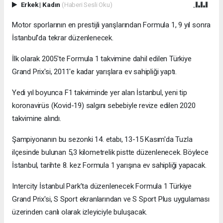
Erkek
|
Kadın
(Haberi Sesli Oku)
Motor sporlarının en prestijli yarışlarından Formula 1, 9 yıl sonra
İstanbul'da tekrar düzenlenecek.
İlk olarak 2005'te Formula 1 takvimine dahil edilen Türkiye
Grand Prix'si, 2011'e kadar yarışlara ev sahipliği yaptı.
Yedi yıl boyunca F1 takviminde yer alan İstanbul, yeni tip
koronavirüs (Kovid-19) salgını sebebiyle revize edilen 2020
takvimine alındı.
Şampiyonanın bu sezonki 14. etabı, 13-15 Kasım'da Tuzla
ilçesinde bulunan 5,3 kilometrelik pistte düzenlenecek. Böylece
İstanbul, tarihte 8. kez Formula 1 yarışına ev sahipliği yapacak.
Intercity İstanbul Park’ta düzenlenecek Formula 1 Türkiye
Grand Prix'si, S Sport ekranlarından ve S Sport Plus uygulaması
üzerinden canlı olarak izleyiciyle buluşacak.