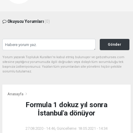
Okuyucu Yorumları
(0)
Gönder
Yorum yazarak Topluluk Kuralları’nı kabul etmiş bulunuyor ve gebzehurses.com
sitesine yaptığınız yorumunuzla ilgili doğrudan veya dolaylı tüm sorumluluğu tek
başınıza üstleniyorsunuz. Yazılan tüm yorumlardan site yönetimi hiçbir şekilde
sorumlu tutulamaz.
Anasayfa
Formula 1 dokuz yıl sonra
İstanbul'a dönüyor
27.08.2020 - 14:46, Güncelleme: 18.05.2021 - 14:34