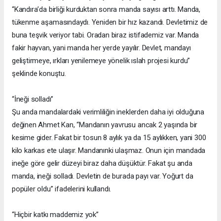
“Kandıra’da birliği kurduktan sonra manda sayısı arttı. Manda,
tükenme aşamasındaydı. Yeniden bir hız kazandı. Devletimiz de
buna teşvik veriyor tabi. Oradan biraz istifademiz var. Manda
fakir hayvan, yani manda her yerde yayılır. Devlet, mandayı
geliştirmeye, ırkları yenilemeye yönelik ıslah projesi kurdu”
şeklinde konuştu.
“İneği solladı”
Şu anda mandalardaki verimliliğin ineklerden daha iyi olduğuna
değinen Ahmet Kan, “Mandanın yavrusu ancak 2 yaşında bir
kesime gider. Fakat bir tosun 8 aylık ya da 15 aylıkken, yani 300
kilo karkas ete ulaşır. Mandanınki ulaşmaz. Onun için mandada
ineğe göre gelir düzeyi biraz daha düşüktür. Fakat şu anda
manda, ineği solladı. Devletin de burada payı var. Yoğurt da
popüler oldu” ifadelerini kullandı.
“Hiçbir katkı maddemiz yok”