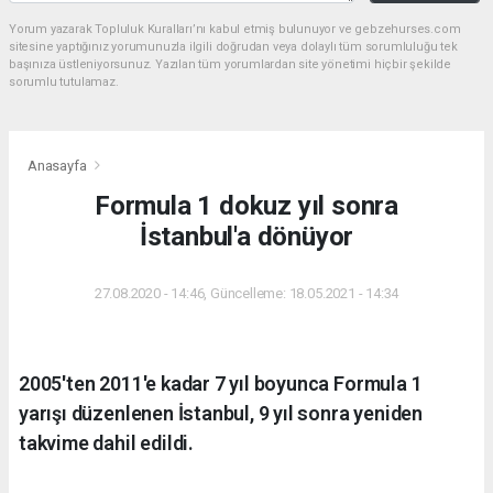
Yorum yazarak Topluluk Kuralları’nı kabul etmiş bulunuyor ve gebzehurses.com
sitesine yaptığınız yorumunuzla ilgili doğrudan veya dolaylı tüm sorumluluğu tek
başınıza üstleniyorsunuz. Yazılan tüm yorumlardan site yönetimi hiçbir şekilde
sorumlu tutulamaz.
Anasayfa
Formula 1 dokuz yıl sonra
İstanbul'a dönüyor
27.08.2020 - 14:46, Güncelleme: 18.05.2021 - 14:34
2005'ten 2011'e kadar 7 yıl boyunca Formula 1
yarışı düzenlenen İstanbul, 9 yıl sonra yeniden
takvime dahil edildi.