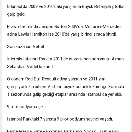
İstanbul'da 2009 ve 2010'daki yarışlarda Büyük Britanyalı pilotlar
galip geldi.
Brawn takımında Jenson Button 2009'da, McLaren-Mercedes
adına Lewis Hamilton ise 2010'da yarışı birinci sırada bitirdi.
Son kazanan Vettel
Intercity İstanbul Park'ta 2011'de düzenlenen son yarışı, Alman
Sebastian Vettel kazandı.
O dönem Red Bull-Renault adına yarışan ve 2011 yılını
şampiyonlukla bitiren Vettel'in büyük üstünlük kurduğu Formula
1 sezonunda galip geldiği etaplar arasında İstanbul da yer aldı.
9 pilot podyuma çıktı
İstanbul Park'taki 7 yarışta 9 pilot podyum sevinci yaşadı.
Felipe Massa, Kimi Raikkonen, Fernando Alonso, Juan Pablo