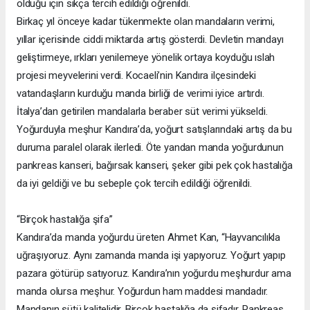
olduğu için sıkça tercih edildiği öğrenildi.
Birkaç yıl önceye kadar tükenmekte olan mandaların verimi,
yıllar içerisinde ciddi miktarda artış gösterdi. Devletin mandayı
geliştirmeye, ırkları yenilemeye yönelik ortaya koyduğu ıslah
projesi meyvelerini verdi. Kocaeli’nin Kandıra ilçesindeki
vatandaşların kurduğu manda birliği de verimi iyice artırdı.
İtalya’dan getirilen mandalarla beraber süt verimi yükseldi.
Yoğurduyla meşhur Kandıra’da, yoğurt satışlarındaki artış da bu
duruma paralel olarak ilerledi. Öte yandan manda yoğurdunun
pankreas kanseri, bağırsak kanseri, şeker gibi pek çok hastalığa
da iyi geldiği ve bu sebeple çok tercih edildiği öğrenildi.
“Birçok hastalığa şifa”
Kandıra’da manda yoğurdu üreten Ahmet Kan, “Hayvancılıkla
uğraşıyoruz. Aynı zamanda manda işi yapıyoruz. Yoğurt yapıp
pazara götürüp satıyoruz. Kandıra’nın yoğurdu meşhurdur ama
manda olursa meşhur. Yoğurdun ham maddesi mandadır.
Mandanın sütü kalitelidir. Birçok hastalığa da şifadır. Pankreas