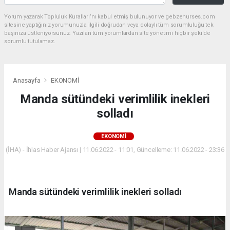
Yorum yazarak Topluluk Kuralları’nı kabul etmiş bulunuyor ve gebzehurses.com
sitesine yaptığınız yorumunuzla ilgili doğrudan veya dolaylı tüm sorumluluğu tek
başınıza üstleniyorsunuz. Yazılan tüm yorumlardan site yönetimi hiçbir şekilde
sorumlu tutulamaz.
Anasayfa
EKONOMİ
Manda sütündeki verimlilik inekleri
solladı
EKONOMİ
(İHA) - İhlas Haber Ajansı | 11.06.2022 - 11:01, Güncelleme: 11.06.2022 - 23:36
Manda sütündeki verimlilik inekleri solladı