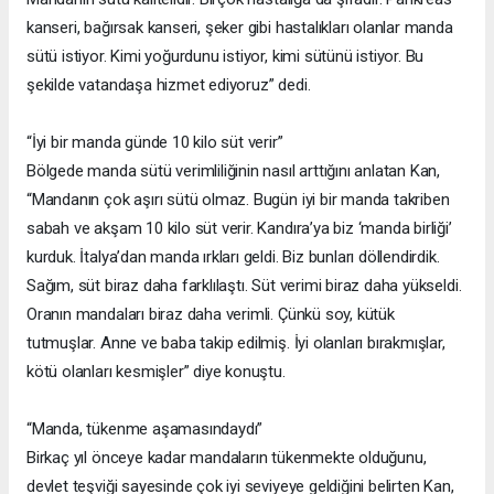
kanseri, bağırsak kanseri, şeker gibi hastalıkları olanlar manda
sütü istiyor. Kimi yoğurdunu istiyor, kimi sütünü istiyor. Bu
şekilde vatandaşa hizmet ediyoruz” dedi.
“İyi bir manda günde 10 kilo süt verir”
Bölgede manda sütü verimliliğinin nasıl arttığını anlatan Kan,
“Mandanın çok aşırı sütü olmaz. Bugün iyi bir manda takriben
sabah ve akşam 10 kilo süt verir. Kandıra’ya biz ‘manda birliği’
kurduk. İtalya’dan manda ırkları geldi. Biz bunları döllendirdik.
Sağım, süt biraz daha farklılaştı. Süt verimi biraz daha yükseldi.
Oranın mandaları biraz daha verimli. Çünkü soy, kütük
tutmuşlar. Anne ve baba takip edilmiş. İyi olanları bırakmışlar,
kötü olanları kesmişler” diye konuştu.
“Manda, tükenme aşamasındaydı”
Birkaç yıl önceye kadar mandaların tükenmekte olduğunu,
devlet teşviği sayesinde çok iyi seviyeye geldiğini belirten Kan,