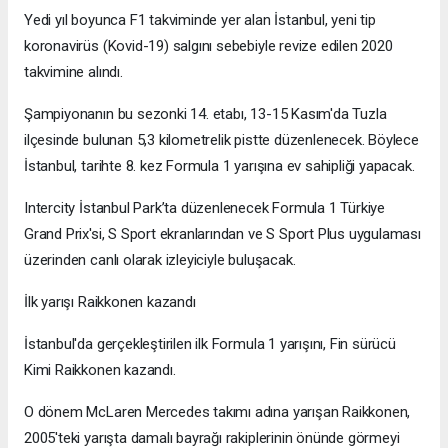
Yedi yıl boyunca F1 takviminde yer alan İstanbul, yeni tip
koronavirüs (Kovid-19) salgını sebebiyle revize edilen 2020
takvimine alındı.
Şampiyonanın bu sezonki 14. etabı, 13-15 Kasım'da Tuzla
ilçesinde bulunan 5,3 kilometrelik pistte düzenlenecek. Böylece
İstanbul, tarihte 8. kez Formula 1 yarışına ev sahipliği yapacak.
Intercity İstanbul Park’ta düzenlenecek Formula 1 Türkiye
Grand Prix'si, S Sport ekranlarından ve S Sport Plus uygulaması
üzerinden canlı olarak izleyiciyle buluşacak.
İlk yarışı Raikkonen kazandı
İstanbul'da gerçekleştirilen ilk Formula 1 yarışını, Fin sürücü
Kimi Raikkonen kazandı.
O dönem McLaren Mercedes takımı adına yarışan Raikkonen,
2005'teki yarışta damalı bayrağı rakiplerinin önünde görmeyi