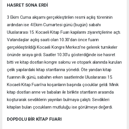
HASRET SONA ERDİ
3 Ekim Cuma akşamı gerçekleştirilen resmi açılış töreninin
ardından ise 4 Ekim Cumartesi günü (bugün) sabahı
Uluslararası 15. Kocaeli Kitap Fuarı kapılarını ziyaretçilerine açtı.
Vatandaşlar açılış saati olan 10.30’dan önce fuarın
gerçekleştirildiği Kocaeli Kongre Merkezi’ne gelerek turnikeler
önünde sıraya girdi. Saatler 10.30’u gösterdiğinde ise hasret
bitti ve kitap dostları kongre salonu ve otopark alanında kurulan
çelik yapılardaki kitap stantlarına yöneldi. Öte yandan kitap
fuarının ilk günü, sabahın erken saatlerinde Uluslararası 15.
Kocaeli Kitap Fuarı’na koşanların başında çocuklar geldi. Minik
kitap dostları anne ve babaları ile birlikte stantların arasında
koşturarak sevdiklerin yayınları bulmaya çalıştı. Sevdikleri
kitapları bulan çocukların mutluluğu ise görülmeye değerdi.
DOPDOLU BİR KİTAP FUARI