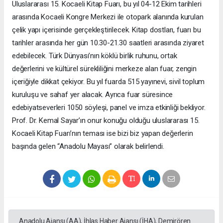
Uluslararası 15. Kocaeli Kitap Fuarı, bu yıl 04-12 Ekim tarihleri
arasında Kocaeli Kongre Merkezi ile otopark alanında kurulan
çelik yapı içerisinde gerçekleştirilecek. Kitap dostları, fuarı bu
tarihler arasında her gün 10.30-21.30 saatleri arasında ziyaret
edebilecek. Türk Dünyası’nın köklü birlik ruhunu, ortak
değerlerini ve kültürel sürekliliğini merkeze alan fuar, zengin
içeriğiyle dikkat çekiyor. Bu yıl fuarda 515 yayınevi, sivil toplum
kuruluşu ve sahaf yer alacak. Ayrıca fuar süresince
edebiyatseverleri 1050 söyleşi, panel ve imza etkinliği bekliyor.
Prof. Dr. Kemal Sayar’ın onur konuğu olduğu uluslararası 15.
Kocaeli Kitap Fuarı’nın teması ise bizi biz yapan değerlerin
başında gelen “Anadolu Mayası” olarak belirlendi.
Anadolu Ajansı (AA), İhlas Haber Ajansı (İHA), Demirören