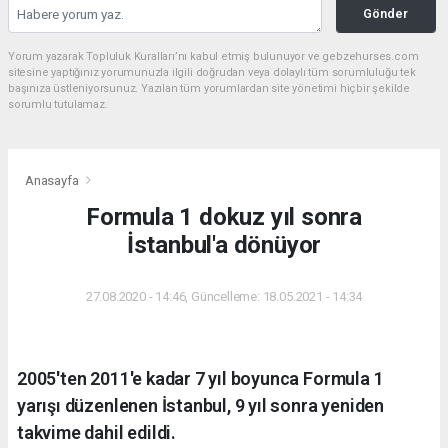
Gönder
Yorum yazarak Topluluk Kuralları’nı kabul etmiş bulunuyor ve gebzehurses.com
sitesine yaptığınız yorumunuzla ilgili doğrudan veya dolaylı tüm sorumluluğu tek
başınıza üstleniyorsunuz. Yazılan tüm yorumlardan site yönetimi hiçbir şekilde
sorumlu tutulamaz.
Anasayfa
Formula 1 dokuz yıl sonra
İstanbul'a dönüyor
27.08.2020 - 14:46, Güncelleme: 18.05.2021 - 14:34
2005'ten 2011'e kadar 7 yıl boyunca Formula 1
yarışı düzenlenen İstanbul, 9 yıl sonra yeniden
takvime dahil edildi.