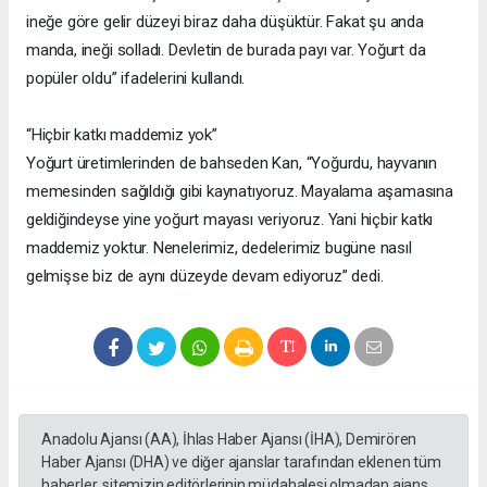
ineğe göre gelir düzeyi biraz daha düşüktür. Fakat şu anda
manda, ineği solladı. Devletin de burada payı var. Yoğurt da
popüler oldu” ifadelerini kullandı.
“Hiçbir katkı maddemiz yok”
Yoğurt üretimlerinden de bahseden Kan, “Yoğurdu, hayvanın
memesinden sağıldığı gibi kaynatıyoruz. Mayalama aşamasına
geldiğindeyse yine yoğurt mayası veriyoruz. Yani hiçbir katkı
maddemiz yoktur. Nenelerimiz, dedelerimiz bugüne nasıl
gelmişse biz de aynı düzeyde devam ediyoruz” dedi.
Anadolu Ajansı (AA), İhlas Haber Ajansı (İHA), Demirören
Haber Ajansı (DHA) ve diğer ajanslar tarafından eklenen tüm
haberler, sitemizin editörlerinin müdahalesi olmadan ajans