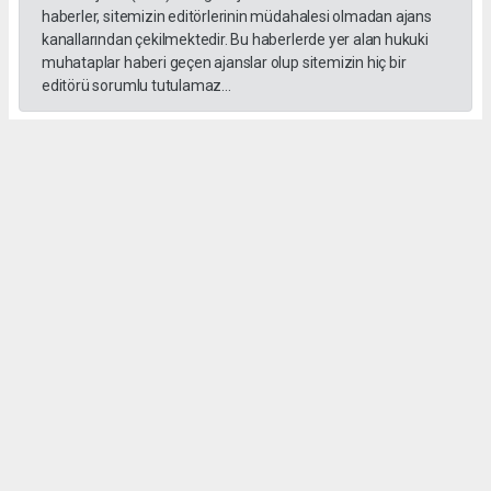
haberler, sitemizin editörlerinin müdahalesi olmadan ajans
kanallarından çekilmektedir. Bu haberlerde yer alan hukuki
muhataplar haberi geçen ajanslar olup sitemizin hiç bir
editörü sorumlu tutulamaz...
#formula 1
Okuyucu Yorumları
(0)
Gönder
Yorum yazarak Topluluk Kuralları’nı kabul etmiş bulunuyor ve gebzehurses.com
sitesine yaptığınız yorumunuzla ilgili doğrudan veya dolaylı tüm sorumluluğu tek
başınıza üstleniyorsunuz. Yazılan tüm yorumlardan site yönetimi hiçbir şekilde
sorumlu tutulamaz.