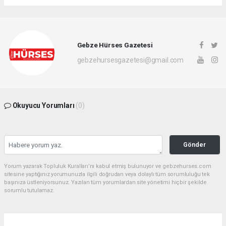
Gebze Hürses Gazetesi
gebzehursesgazetesi@gmail.com
Okuyucu Yorumları
(0)
Gönder
Yorum yazarak Topluluk Kuralları’nı kabul etmiş bulunuyor ve gebzehurses.com
sitesine yaptığınız yorumunuzla ilgili doğrudan veya dolaylı tüm sorumluluğu tek
başınıza üstleniyorsunuz. Yazılan tüm yorumlardan site yönetimi hiçbir şekilde
sorumlu tutulamaz.