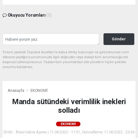
Okuyucu Yorumları
(0)
Gönder
Yorum yazarak Topluluk Kuralları’nı kabul etmiş bulunuyor ve gebzehurses.com
sitesine yaptığınız yorumunuzla ilgili doğrudan veya dolaylı tüm sorumluluğu tek
başınıza üstleniyorsunuz. Yazılan tüm yorumlardan site yönetimi hiçbir şekilde
sorumlu tutulamaz.
Anasayfa
EKONOMİ
Manda sütündeki verimlilik inekleri
solladı
EKONOMİ
(İHA) - İhlas Haber Ajansı | 11.06.2022 - 11:01, Güncelleme: 11.06.2022 - 23:36