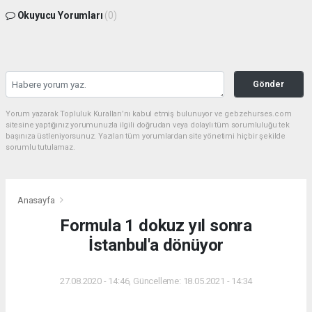
Okuyucu Yorumları
(0)
Gönder
Yorum yazarak Topluluk Kuralları’nı kabul etmiş bulunuyor ve gebzehurses.com
sitesine yaptığınız yorumunuzla ilgili doğrudan veya dolaylı tüm sorumluluğu tek
başınıza üstleniyorsunuz. Yazılan tüm yorumlardan site yönetimi hiçbir şekilde
sorumlu tutulamaz.
Anasayfa
Formula 1 dokuz yıl sonra
İstanbul'a dönüyor
27.08.2020 - 14:46, Güncelleme: 18.05.2021 - 14:34