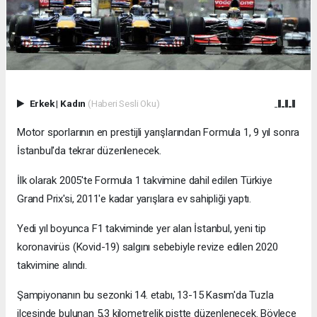
Erkek
|
Kadın
(Haberi Sesli Oku)
Motor sporlarının en prestijli yarışlarından Formula 1, 9 yıl sonra
İstanbul'da tekrar düzenlenecek.
İlk olarak 2005'te Formula 1 takvimine dahil edilen Türkiye
Grand Prix'si, 2011'e kadar yarışlara ev sahipliği yaptı.
Yedi yıl boyunca F1 takviminde yer alan İstanbul, yeni tip
koronavirüs (Kovid-19) salgını sebebiyle revize edilen 2020
takvimine alındı.
Şampiyonanın bu sezonki 14. etabı, 13-15 Kasım'da Tuzla
ilçesinde bulunan 5,3 kilometrelik pistte düzenlenecek. Böylece