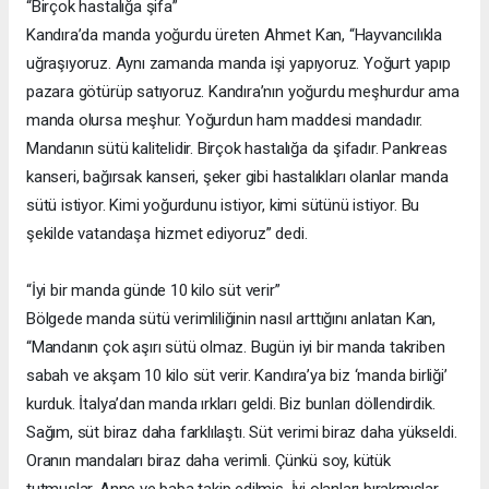
“Birçok hastalığa şifa”
Kandıra’da manda yoğurdu üreten Ahmet Kan, “Hayvancılıkla
uğraşıyoruz. Aynı zamanda manda işi yapıyoruz. Yoğurt yapıp
pazara götürüp satıyoruz. Kandıra’nın yoğurdu meşhurdur ama
manda olursa meşhur. Yoğurdun ham maddesi mandadır.
Mandanın sütü kalitelidir. Birçok hastalığa da şifadır. Pankreas
kanseri, bağırsak kanseri, şeker gibi hastalıkları olanlar manda
sütü istiyor. Kimi yoğurdunu istiyor, kimi sütünü istiyor. Bu
şekilde vatandaşa hizmet ediyoruz” dedi.
“İyi bir manda günde 10 kilo süt verir”
Bölgede manda sütü verimliliğinin nasıl arttığını anlatan Kan,
“Mandanın çok aşırı sütü olmaz. Bugün iyi bir manda takriben
sabah ve akşam 10 kilo süt verir. Kandıra’ya biz ‘manda birliği’
kurduk. İtalya’dan manda ırkları geldi. Biz bunları döllendirdik.
Sağım, süt biraz daha farklılaştı. Süt verimi biraz daha yükseldi.
Oranın mandaları biraz daha verimli. Çünkü soy, kütük