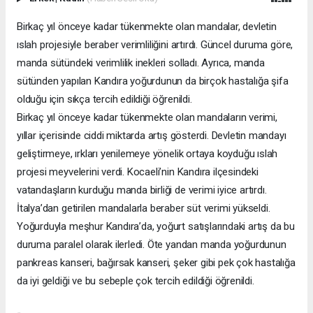
Birkaç yıl önceye kadar tükenmekte olan mandalar, devletin
ıslah projesiyle beraber verimliliğini artırdı. Güncel duruma göre,
manda sütündeki verimlilik inekleri solladı. Ayrıca, manda
sütünden yapılan Kandıra yoğurdunun da birçok hastalığa şifa
olduğu için sıkça tercih edildiği öğrenildi.
Birkaç yıl önceye kadar tükenmekte olan mandaların verimi,
yıllar içerisinde ciddi miktarda artış gösterdi. Devletin mandayı
geliştirmeye, ırkları yenilemeye yönelik ortaya koyduğu ıslah
projesi meyvelerini verdi. Kocaeli’nin Kandıra ilçesindeki
vatandaşların kurduğu manda birliği de verimi iyice artırdı.
İtalya’dan getirilen mandalarla beraber süt verimi yükseldi.
Yoğurduyla meşhur Kandıra’da, yoğurt satışlarındaki artış da bu
duruma paralel olarak ilerledi. Öte yandan manda yoğurdunun
pankreas kanseri, bağırsak kanseri, şeker gibi pek çok hastalığa
da iyi geldiği ve bu sebeple çok tercih edildiği öğrenildi.