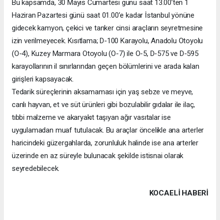
Bu kapsamda, 30 Mayıs Cumartesi günü saat 13.00’ten 1
Haziran Pazartesi günü saat 01.00’e kadar İstanbul yönüne
gidecek kamyon, çekici ve tanker cinsi araçların seyretmesine
izin verilmeyecek. Kısıtlama; D-100 Karayolu, Anadolu Otoyolu
(O-4), Kuzey Marmara Otoyolu (O-7) ile O-5, D-575 ve D-595
karayollarının il sınırlarından geçen bölümlerini ve arada kalan
girişleri kapsayacak.
Tedarik süreçlerinin aksamaması için yaş sebze ve meyve,
canlı hayvan, et ve süt ürünleri gibi bozulabilir gıdalar ile ilaç,
tıbbi malzeme ve akaryakıt taşıyan ağır vasıtalar ise
uygulamadan muaf tutulacak. Bu araçlar öncelikle ana arterler
haricindeki güzergahlarda, zorunluluk halinde ise ana arterler
üzerinde en az süreyle bulunacak şekilde istisnai olarak
seyredebilecek.
KOCAELI HABERİ