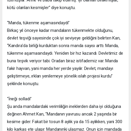
tutmuşlar. Anne ve baba takip edilmiş. İyi olanları bırakmışlar,
kötü olanları kesmişler” diye konuştu.
“Manda, tükenme aşamasındaydı”
Birkaç yıl önceye kadar mandaların tükenmekte olduğunu,
devlet teşviği sayesinde çok iyi seviyeye geldiğini belirten Kan,
“Kandıra’da birliği kurduktan sonra manda sayısı arttı. Manda,
tükenme aşamasındaydı. Yeniden bir hız kazandı. Devletimiz de
buna teşvik veriyor tabi. Oradan biraz istifademiz var. Manda
fakir hayvan, yani manda her yerde yayılır. Devlet, mandayı
geliştirmeye, ırkları yenilemeye yönelik ıslah projesi kurdu”
şeklinde konuştu.
“İneği solladı”
Şu anda mandalardaki verimliliğin ineklerden daha iyi olduğuna
değinen Ahmet Kan, “Mandanın yavrusu ancak 2 yaşında bir
kesime gider. Fakat bir tosun 8 aylık ya da 15 aylıkken, yani 300
kilo karkas ete ulaşır. Mandanınki ulaşmaz. Onun için mandada