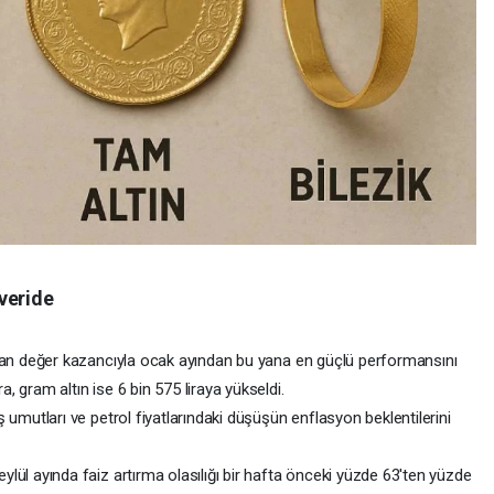
veride
aşan değer kazancıyla ocak ayından bu yana en güçlü performansını
, gram altın ise 6 bin 575 liraya yükseldi.
ş umutları ve petrol fiyatlarındaki düşüşün enflasyon beklentilerini
lül ayında faiz artırma olasılığı bir hafta önceki yüzde 63'ten yüzde