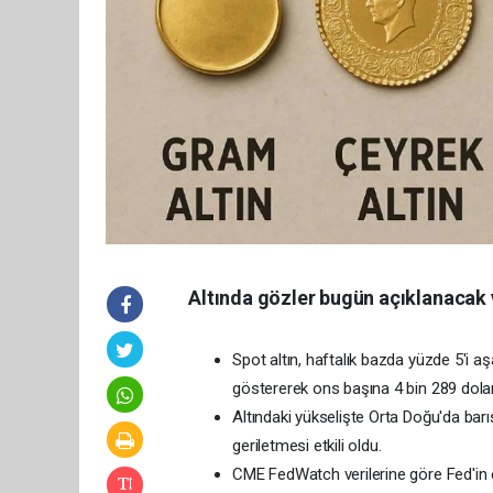
Altında gözler bugün açıklanacak 
Spot altın, haftalık bazda yüzde 5'i 
göstererek ons başına 4 bin 289 dolara
Altındaki yükselişte Orta Doğu'da barı
geriletmesi etkili oldu.
CME FedWatch verilerine göre Fed'in ey