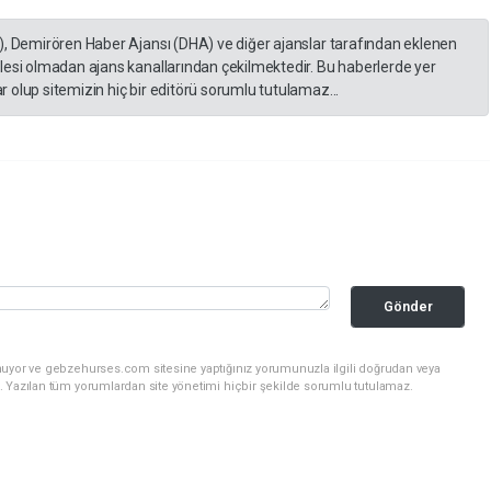
), Demirören Haber Ajansı (DHA) ve diğer ajanslar tarafından eklenen
lesi olmadan ajans kanallarından çekilmektedir. Bu haberlerde yer
 olup sitemizin hiç bir editörü sorumlu tutulamaz...
Gönder
nuyor ve gebzehurses.com sitesine yaptığınız yorumunuzla ilgili doğrudan veya
. Yazılan tüm yorumlardan site yönetimi hiçbir şekilde sorumlu tutulamaz.