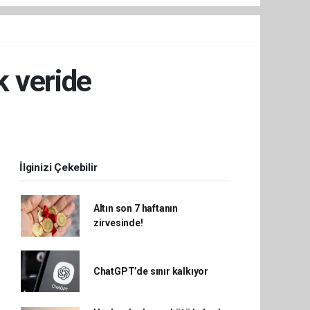
k veride
İlginizi Çekebilir
Altın son 7 haftanın
zirvesinde!
ChatGPT’de sınır kalkıyor