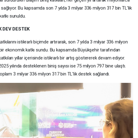
a sürdürülen ulaşım biniş katkıları, her geçen yıl artarak milyonlarca
ağlıyor. Bu kapsamda son 7 yılda 3 milyar 336 milyon 317 bin TL’lik
atkı sunuldu.
K DEV DESTEK
tkılarını istikrarlı biçimde artırarak, son 7 yılda 3 milyar 336 milyon
i bir ekonomik katkı sundu. Bu kapsamda Büyükşehir tarafından
ıları yıllar içerisinde istikrarlı bir artış göstererek devam ediyor.
2025 yılında desteklenen biniş sayısı ise 75 milyon 797 bine ulaştı.
 toplam 3 milyar 336 milyon 317 bin TL’lik destek sağlandı.