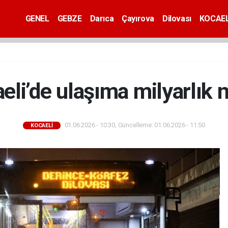
GENEL
GEBZE
Darıca
Çayırova
Dilovası
KOCAEL
eli’de ulaşıma milyarlık 
01.06.2026 - 10:30, Güncelleme: 01.06.2026 - 11:50
KOCAELİ