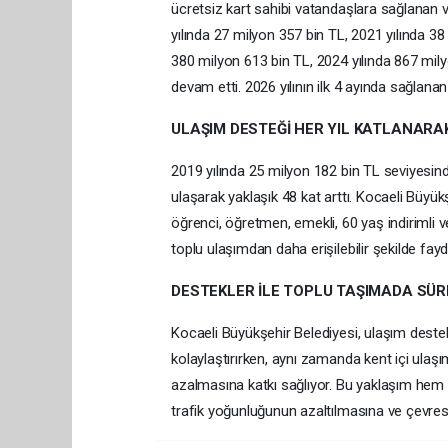
ücretsiz kart sahibi vatandaşlara sağlanan 
yılında 27 milyon 357 bin TL, 2021 yılında 38
380 milyon 613 bin TL, 2024 yılında 867 milyo
devam etti. 2026 yılının ilk 4 ayında sağlana
ULAŞIM DESTEĞİ HER YIL KATLANARA
2019 yılında 25 milyon 182 bin TL seviyesind
ulaşarak yaklaşık 48 kat arttı. Kocaeli Büyük
öğrenci, öğretmen, emekli, 60 yaş indirimli 
toplu ulaşımdan daha erişilebilir şekilde fay
DESTEKLER İLE TOPLU TAŞIMADA SÜR
Kocaeli Büyükşehir Belediyesi, ulaşım deste
kolaylaştırırken, aynı zamanda kent içi ulaşı
azalmasına katkı sağlıyor. Bu yaklaşım hem
trafik yoğunluğunun azaltılmasına ve çevrese