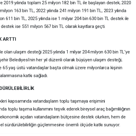
ve 2019 yılında toplam 25 milyon 182 bin TL ile başlayan destek; 2020
 milyon 163 bin TL, 2022 yılında 241 milyon 191 bin TL, 2023 yılında
n 611 bin TL, 2025 yılında ise 1 milyar 204 bin 630 bin TL destek ile
n destek ise 551 milyon 567 bin TL olarak kayıtlara geçti.
K ARTTI
e olan ulaşım desteği 2025 yılında 1 milyar 204 milyon 630 bin TL’ye
şehir Belediyesi’nin her yıl düzenli olarak büyüyen ulaşım desteği;
ve 65 yaş üstü vatandaşlar başta olmak üzere milyonlarca kişinin
dalanmasına katkı sağladı.
DÜRÜLEBİLİRLİK
kleri kapsamında vatandaşların toplu taşımaya erişimini
mda toplu taşıma kullanımını teşvik ederek bireysel araç bağımlılığının
 ekonomik açıdan vatandaşların bütçesine destek olurken, hem de
l sürdürülebilirliğin güçlenmesine önemli ölçüde katkı sunuyor.