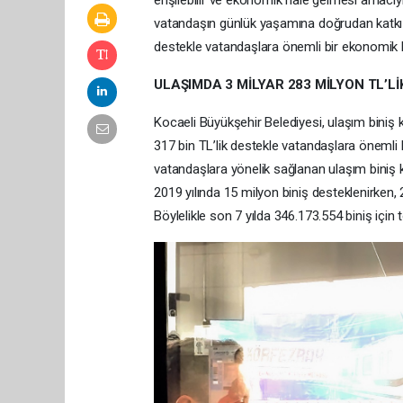
erişilebilir ve ekonomik hale gelmesi amacıyl
vatandaşın günlük yaşamına doğrudan katkı s
destekle vatandaşlara önemli bir ekonomik k
ULAŞIMDA 3 MİLYAR 283 MİLYON TL’Lİ
Kocaeli Büyükşehir Belediyesi, ulaşım biniş ka
317 bin TL’lik destekle vatandaşlara öneml
vatandaşlara yönelik sağlanan ulaşım biniş katk
2019 yılında 15 milyon biniş desteklenirken, 
Böylelikle son 7 yılda 346.173.554 biniş için