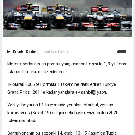
Erkek
|
Kadın
(Haberi Sesli Oku)
Motor sporlarının en prestijli yarışlarından Formula 1, 9 yıl sonra
İstanbul'da tekrar düzenlenecek.
İlk olarak 2005'te Formula 1 takvimine dahil edilen Türkiye
Grand Prix'si, 2011'e kadar yarışlara ev sahipliği yaptı.
Yedi yıl boyunca F1 takviminde yer alan İstanbul, yeni tip
koronavirüs (Kovid-19) salgını sebebiyle revize edilen 2020
takvimine alındı.
Şampiyonanın bu sezonki 14. etabı, 13-15 Kasım'da Tuzla