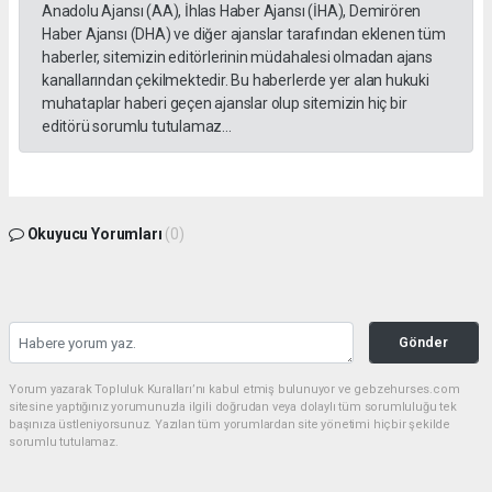
Anadolu Ajansı (AA), İhlas Haber Ajansı (İHA), Demirören
Haber Ajansı (DHA) ve diğer ajanslar tarafından eklenen tüm
haberler, sitemizin editörlerinin müdahalesi olmadan ajans
kanallarından çekilmektedir. Bu haberlerde yer alan hukuki
muhataplar haberi geçen ajanslar olup sitemizin hiç bir
editörü sorumlu tutulamaz...
Okuyucu Yorumları
(0)
Gönder
Yorum yazarak Topluluk Kuralları’nı kabul etmiş bulunuyor ve gebzehurses.com
sitesine yaptığınız yorumunuzla ilgili doğrudan veya dolaylı tüm sorumluluğu tek
başınıza üstleniyorsunuz. Yazılan tüm yorumlardan site yönetimi hiçbir şekilde
sorumlu tutulamaz.