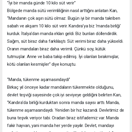
“İyi bir manda günde 10 kilo süt verir”
Bölgede manda sütü verimliliğinin nasıl arttığını anlatan Kan,
“Mandanın çok aşırı sütü olmaz. Bugün iyi bir manda takriben
sabah ve akşam 10 kilo süt verir. Kandıra’ya biz ‘manda birliği’
kurduk. İtalya’dan manda ırkları geldi. Biz bunları döllendirdik.
Sağım, süt biraz daha farklılaştı. Süt verimi biraz daha yükseldi.
Oranın mandaları biraz daha verimli. Çünkü soy, kütük
tutmuşlar. Anne ve baba takip edilmiş. İyi olanları bırakmışlar,
kötü olanları kesmişler” diye konuştu.
“Manda, tükenme aşamasındaydı”
Birkaç yıl önceye kadar mandaların tükenmekte olduğunu,
devlet teşviği sayesinde çok iyi seviyeye geldiğini belirten Kan,
“Kandıra’da birliği kurduktan sonra manda sayısı arttı. Manda,
tükenme aşamasındaydı. Yeniden bir hız kazandı. Devletimiz de
buna teşvik veriyor tabi. Oradan biraz istifademiz var. Manda
fakir hayvan, yani manda her yerde yayılır. Devlet, mandayı