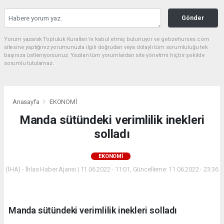
Gönder
Yorum yazarak Topluluk Kuralları’nı kabul etmiş bulunuyor ve gebzehurses.com
sitesine yaptığınız yorumunuzla ilgili doğrudan veya dolaylı tüm sorumluluğu tek
başınıza üstleniyorsunuz. Yazılan tüm yorumlardan site yönetimi hiçbir şekilde
sorumlu tutulamaz.
Anasayfa
EKONOMİ
Manda sütündeki verimlilik inekleri
solladı
EKONOMİ
(İHA) - İhlas Haber Ajansı | 11.06.2022 - 11:01, Güncelleme: 11.06.2022 - 23:36
Manda sütündeki verimlilik inekleri solladı