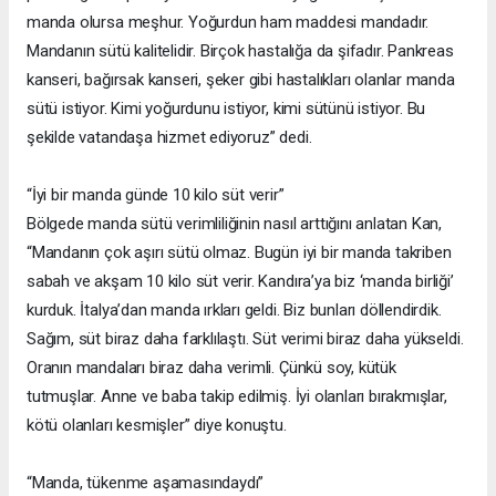
manda olursa meşhur. Yoğurdun ham maddesi mandadır.
Mandanın sütü kalitelidir. Birçok hastalığa da şifadır. Pankreas
kanseri, bağırsak kanseri, şeker gibi hastalıkları olanlar manda
sütü istiyor. Kimi yoğurdunu istiyor, kimi sütünü istiyor. Bu
şekilde vatandaşa hizmet ediyoruz” dedi.
“İyi bir manda günde 10 kilo süt verir”
Bölgede manda sütü verimliliğinin nasıl arttığını anlatan Kan,
“Mandanın çok aşırı sütü olmaz. Bugün iyi bir manda takriben
sabah ve akşam 10 kilo süt verir. Kandıra’ya biz ‘manda birliği’
kurduk. İtalya’dan manda ırkları geldi. Biz bunları döllendirdik.
Sağım, süt biraz daha farklılaştı. Süt verimi biraz daha yükseldi.
Oranın mandaları biraz daha verimli. Çünkü soy, kütük
tutmuşlar. Anne ve baba takip edilmiş. İyi olanları bırakmışlar,
kötü olanları kesmişler” diye konuştu.
“Manda, tükenme aşamasındaydı”