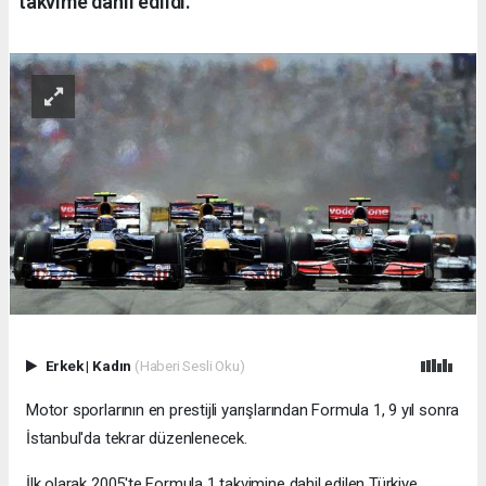
takvime dahil edildi.
Erkek
|
Kadın
(Haberi Sesli Oku)
Motor sporlarının en prestijli yarışlarından Formula 1, 9 yıl sonra
İstanbul'da tekrar düzenlenecek.
İlk olarak 2005'te Formula 1 takvimine dahil edilen Türkiye