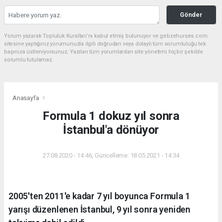
Gönder
Yorum yazarak Topluluk Kuralları’nı kabul etmiş bulunuyor ve gebzehurses.com
sitesine yaptığınız yorumunuzla ilgili doğrudan veya dolaylı tüm sorumluluğu tek
başınıza üstleniyorsunuz. Yazılan tüm yorumlardan site yönetimi hiçbir şekilde
sorumlu tutulamaz.
Anasayfa
Formula 1 dokuz yıl sonra
İstanbul'a dönüyor
27.08.2020 - 14:46, Güncelleme: 18.05.2021 - 14:34
2005'ten 2011'e kadar 7 yıl boyunca Formula 1
yarışı düzenlenen İstanbul, 9 yıl sonra yeniden