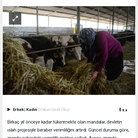
Erkek
|
Kadın
(Haberi Sesli Oku)
Birkaç yıl önceye kadar tükenmekte olan mandalar, devletin
ıslah projesiyle beraber verimliliğini artırdı. Güncel duruma göre,
manda sütündeki verimlilik inekleri solladı. Ayrıca, manda