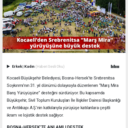
Erkek
|
Kadın
(Haberi Sesli Oku)
Kocaeli Büyükşehir Belediyesi, Bosna-Hersek’te Srebrenitsa
Soykırımı’nın 31. yıl dönümü dolayısıyla düzenlenen “Marş Mira
Barış Yürüyüşüne” desteğini sürdürüyor. Bu kapsamda
Büyükşehir, Sivil Toplum Kuruluşları İle İlişkiler Dairesi Başkanlığı
ve Antikkapı A.Ş.’nin katkılarıyla yürüyüşe katılanlara çeşitli
ikram ve lojistik destek sağlıyor.
BOSNA-HERSEK’TE ANLAMLI DESTEK