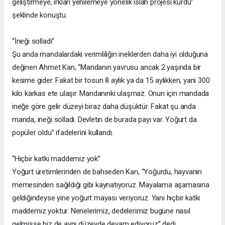
geliştirmeye, ırkları yenilemeye yönelik ıslah projesi kurdu”
şeklinde konuştu.
“İneği solladı”
Şu anda mandalardaki verimliliğin ineklerden daha iyi olduğuna
değinen Ahmet Kan, “Mandanın yavrusu ancak 2 yaşında bir
kesime gider. Fakat bir tosun 8 aylık ya da 15 aylıkken, yani 300
kilo karkas ete ulaşır. Mandanınki ulaşmaz. Onun için mandada
ineğe göre gelir düzeyi biraz daha düşüktür. Fakat şu anda
manda, ineği solladı. Devletin de burada payı var. Yoğurt da
popüler oldu” ifadelerini kullandı.
“Hiçbir katkı maddemiz yok”
Yoğurt üretimlerinden de bahseden Kan, “Yoğurdu, hayvanın
memesinden sağıldığı gibi kaynatıyoruz. Mayalama aşamasına
geldiğindeyse yine yoğurt mayası veriyoruz. Yani hiçbir katkı
maddemiz yoktur. Nenelerimiz, dedelerimiz bugüne nasıl
gelmişse biz de aynı düzeyde devam ediyoruz” dedi.