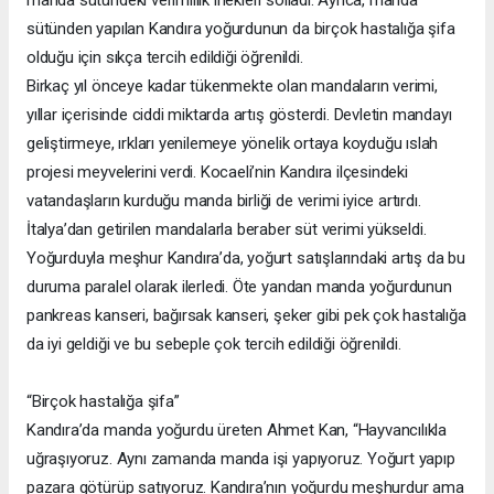
sütünden yapılan Kandıra yoğurdunun da birçok hastalığa şifa
olduğu için sıkça tercih edildiği öğrenildi.
Birkaç yıl önceye kadar tükenmekte olan mandaların verimi,
yıllar içerisinde ciddi miktarda artış gösterdi. Devletin mandayı
geliştirmeye, ırkları yenilemeye yönelik ortaya koyduğu ıslah
projesi meyvelerini verdi. Kocaeli’nin Kandıra ilçesindeki
vatandaşların kurduğu manda birliği de verimi iyice artırdı.
İtalya’dan getirilen mandalarla beraber süt verimi yükseldi.
Yoğurduyla meşhur Kandıra’da, yoğurt satışlarındaki artış da bu
duruma paralel olarak ilerledi. Öte yandan manda yoğurdunun
pankreas kanseri, bağırsak kanseri, şeker gibi pek çok hastalığa
da iyi geldiği ve bu sebeple çok tercih edildiği öğrenildi.
“Birçok hastalığa şifa”
Kandıra’da manda yoğurdu üreten Ahmet Kan, “Hayvancılıkla
uğraşıyoruz. Aynı zamanda manda işi yapıyoruz. Yoğurt yapıp
pazara götürüp satıyoruz. Kandıra’nın yoğurdu meşhurdur ama