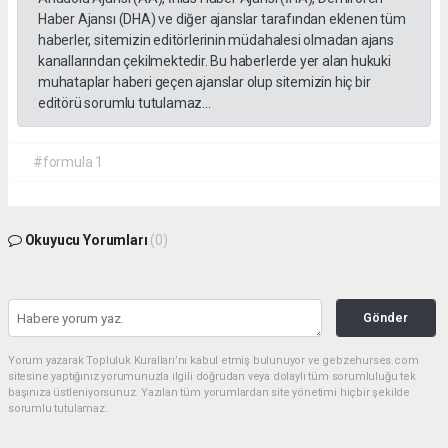
Haber Ajansı (DHA) ve diğer ajanslar tarafından eklenen tüm
haberler, sitemizin editörlerinin müdahalesi olmadan ajans
kanallarından çekilmektedir. Bu haberlerde yer alan hukuki
muhataplar haberi geçen ajanslar olup sitemizin hiç bir
editörü sorumlu tutulamaz...
#formula 1
Okuyucu Yorumları
(0)
Gönder
Yorum yazarak Topluluk Kuralları’nı kabul etmiş bulunuyor ve gebzehurses.com
sitesine yaptığınız yorumunuzla ilgili doğrudan veya dolaylı tüm sorumluluğu tek
başınıza üstleniyorsunuz. Yazılan tüm yorumlardan site yönetimi hiçbir şekilde
sorumlu tutulamaz.