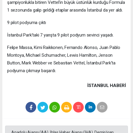
şampiyonlukla bitiren Vettel'in büyük üstünlük kurduğu Formula
1 sezonunda galip geldiği etaplar arasında İstanbul da yer aldı.
9 pilot podyuma çıktı
İstanbul Park'taki 7 yarışta 9 pilot podyum sevinci yaşadı.
Felipe Massa, Kimi Raikkonen, Fernando Alonso, Juan Pablo
Montoya, Michael Schumacher, Lewis Hamilton, Jenson
Button, Mark Webber ve Sebastian Vettel, İstanbul Park'ta
podyuma çıkmayı başardı.
İSTANBUL HABERİ
Anadolu Ajansı (AA), İhlas Haber Ajansı (İHA), Demirören