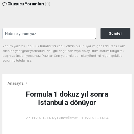
Okuyucu Yorumları
(0)
Gönder
Yorum yazarak Topluluk Kuralları’nı kabul etmiş bulunuyor ve gebzehurses.com
sitesine yaptığınız yorumunuzla ilgili doğrudan veya dolaylı tüm sorumluluğu tek
başınıza üstleniyorsunuz. Yazılan tüm yorumlardan site yönetimi hiçbir şekilde
sorumlu tutulamaz.
Anasayfa
Formula 1 dokuz yıl sonra
İstanbul'a dönüyor
27.08.2020 - 14:46, Güncelleme: 18.05.2021 - 14:34