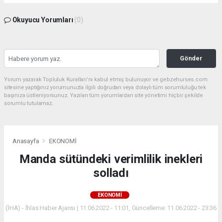
Okuyucu Yorumları
(0)
Gönder
Yorum yazarak Topluluk Kuralları’nı kabul etmiş bulunuyor ve gebzehurses.com
sitesine yaptığınız yorumunuzla ilgili doğrudan veya dolaylı tüm sorumluluğu tek
başınıza üstleniyorsunuz. Yazılan tüm yorumlardan site yönetimi hiçbir şekilde
sorumlu tutulamaz.
Anasayfa
EKONOMİ
Manda sütündeki verimlilik inekleri
solladı
EKONOMİ
(İHA) - İhlas Haber Ajansı | 11.06.2022 - 11:01, Güncelleme: 11.06.2022 - 23:36