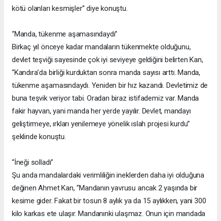
kötü olanları kesmişler” diye konuştu.
“Manda, tükenme aşamasındaydı”
Birkaç yıl önceye kadar mandaların tükenmekte olduğunu,
devlet teşviği sayesinde çok iyi seviyeye geldiğini belirten Kan,
“Kandıra’da birliği kurduktan sonra manda sayısı arttı. Manda,
tükenme aşamasındaydı. Yeniden bir hız kazandı. Devletimiz de
buna teşvik veriyor tabi. Oradan biraz istifademiz var. Manda
fakir hayvan, yani manda her yerde yayılır. Devlet, mandayı
geliştirmeye, ırkları yenilemeye yönelik ıslah projesi kurdu”
şeklinde konuştu.
“İneği solladı”
Şu anda mandalardaki verimliliğin ineklerden daha iyi olduğuna
değinen Ahmet Kan, “Mandanın yavrusu ancak 2 yaşında bir
kesime gider. Fakat bir tosun 8 aylık ya da 15 aylıkken, yani 300
kilo karkas ete ulaşır. Mandanınki ulaşmaz. Onun için mandada