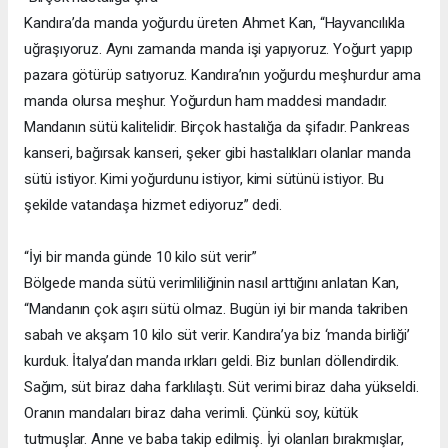
Kandıra’da manda yoğurdu üreten Ahmet Kan, “Hayvancılıkla
uğraşıyoruz. Aynı zamanda manda işi yapıyoruz. Yoğurt yapıp
pazara götürüp satıyoruz. Kandıra’nın yoğurdu meşhurdur ama
manda olursa meşhur. Yoğurdun ham maddesi mandadır.
Mandanın sütü kalitelidir. Birçok hastalığa da şifadır. Pankreas
kanseri, bağırsak kanseri, şeker gibi hastalıkları olanlar manda
sütü istiyor. Kimi yoğurdunu istiyor, kimi sütünü istiyor. Bu
şekilde vatandaşa hizmet ediyoruz” dedi.
“İyi bir manda günde 10 kilo süt verir”
Bölgede manda sütü verimliliğinin nasıl arttığını anlatan Kan,
“Mandanın çok aşırı sütü olmaz. Bugün iyi bir manda takriben
sabah ve akşam 10 kilo süt verir. Kandıra’ya biz ‘manda birliği’
kurduk. İtalya’dan manda ırkları geldi. Biz bunları döllendirdik.
Sağım, süt biraz daha farklılaştı. Süt verimi biraz daha yükseldi.
Oranın mandaları biraz daha verimli. Çünkü soy, kütük
tutmuşlar. Anne ve baba takip edilmiş. İyi olanları bırakmışlar,