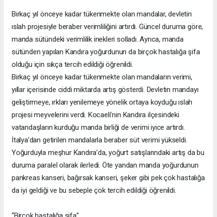
Birkaç yıl önceye kadar tükenmekte olan mandalar, devletin
ıslah projesiyle beraber verimliliğini artırdı. Güncel duruma göre,
manda sütündeki verimlilik inekleri solladı. Ayrıca, manda
sütünden yapılan Kandıra yoğurdunun da birçok hastalığa şifa
olduğu için sıkça tercih edildiği öğrenildi.
Birkaç yıl önceye kadar tükenmekte olan mandaların verimi,
yıllar içerisinde ciddi miktarda artış gösterdi. Devletin mandayı
geliştirmeye, ırkları yenilemeye yönelik ortaya koyduğu ıslah
projesi meyvelerini verdi. Kocaeli’nin Kandıra ilçesindeki
vatandaşların kurduğu manda birliği de verimi iyice artırdı.
İtalya’dan getirilen mandalarla beraber süt verimi yükseldi.
Yoğurduyla meşhur Kandıra’da, yoğurt satışlarındaki artış da bu
duruma paralel olarak ilerledi. Öte yandan manda yoğurdunun
pankreas kanseri, bağırsak kanseri, şeker gibi pek çok hastalığa
da iyi geldiği ve bu sebeple çok tercih edildiği öğrenildi.
“Birçok hastalığa şifa”