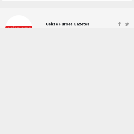
Gebze Hürses Gazetesi
gebzehursesgazetesi@gmail.com
Okuyucu Yorumları
(0)
Gönder
Yorum yazarak Topluluk Kuralları’nı kabul etmiş bulunuyor ve gebzehurses.com
sitesine yaptığınız yorumunuzla ilgili doğrudan veya dolaylı tüm sorumluluğu tek
başınıza üstleniyorsunuz. Yazılan tüm yorumlardan site yönetimi hiçbir şekilde
sorumlu tutulamaz.