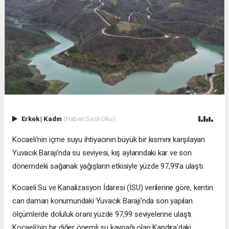
Erkek
|
Kadın
(Haberi Sesli Oku)
Kocaeli'nin içme suyu ihtiyacının büyük bir kısmını karşılayan
Yuvacık Barajı'nda su seviyesi, kış aylarındaki kar ve son
dönemdeki sağanak yağışların etkisiyle yüzde 97,99'a ulaştı.
Kocaeli Su ve Kanalizasyon İdaresi (İSU) verilerine göre, kentin
can damarı konumundaki Yuvacık Barajı'nda son yapılan
ölçümlerde doluluk oranı yüzde 97,99 seviyelerine ulaştı.
Kocaeli'nin bir diğer önemli su kaynağı olan Kandıra'daki