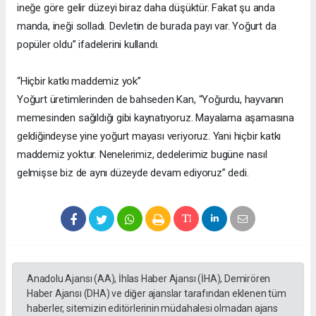
ineğe göre gelir düzeyi biraz daha düşüktür. Fakat şu anda
manda, ineği solladı. Devletin de burada payı var. Yoğurt da
popüler oldu” ifadelerini kullandı.
“Hiçbir katkı maddemiz yok”
Yoğurt üretimlerinden de bahseden Kan, “Yoğurdu, hayvanın
memesinden sağıldığı gibi kaynatıyoruz. Mayalama aşamasına
geldiğindeyse yine yoğurt mayası veriyoruz. Yani hiçbir katkı
maddemiz yoktur. Nenelerimiz, dedelerimiz bugüne nasıl
gelmişse biz de aynı düzeyde devam ediyoruz” dedi.
Anadolu Ajansı (AA), İhlas Haber Ajansı (İHA), Demirören
Haber Ajansı (DHA) ve diğer ajanslar tarafından eklenen tüm
haberler, sitemizin editörlerinin müdahalesi olmadan ajans