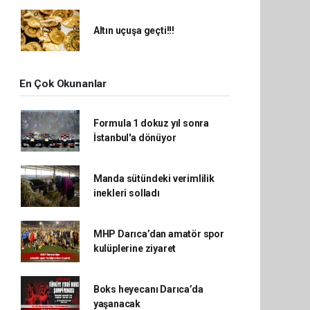
Altın uçuşa geçti!!!
En Çok Okunanlar
Formula 1 dokuz yıl sonra
İstanbul'a dönüyor
Manda sütündeki verimlilik
inekleri solladı
MHP Darıca’dan amatör spor
kulüplerine ziyaret
Boks heyecanı Darıca’da
yaşanacak