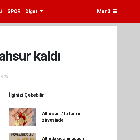
İ
SPOR
Diğer
Menü
ahsur kaldı
19:33
İlginizi Çekebilir
Altın son 7 haftanın
zirvesinde!
Altında gözler bugün