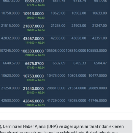
), Demirören Haber Ajansı (DHA) ve diğer ajanslar tarafından eklenen
lesi olmadan ajans kanallarından çekilmektedir. Bu haberlerde yer