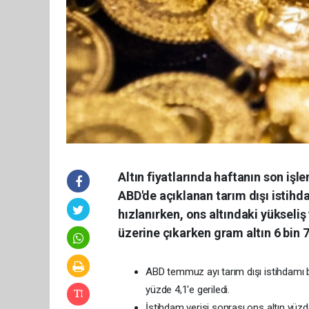
Altın fiyatlarında haftanın son işl
ABD'de açıklanan tarım dışı istihd
hızlanırken, ons altındaki yükseliş 
üzerine çıkarken gram altın 6 bin 
ABD temmuz ayı tarım dışı istihdamı bek
yüzde 4,1'e geriledi.
İstihdam verisi sonrası ons altın yüz