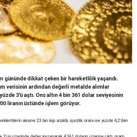
em gününde dikkat çeken bir hareketlilik yaşandı.
am verisinin ardından değerli metalde alımlar
yüzde 3'ü aştı. Ons altın 4 bin 361 dolar seviyesinin
700 liranın üstünde işlem görüyor.
lentilerin aksine 23 bin kişi azaldı, işsizlik oranı ise yüzde 4,2'den
de 3'ün üzerinde değer kazanarak 4.361 doların üzerine çıktı, gram