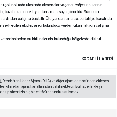
 birçok noktada ulaşımda aksamalar yaşandı. Yağmur sularının
aldı, bazıları ise neredeyse tamamen suya gömüldü. Sürücüler
ın ardından çalışma başlattı. Öte yandan bir araç, su tahliye kanalında
ne sevk edilen ekipler, aracı bulunduğu yerden çıkarmak için çalışma
vatandaşlardan su birikintilerinin bulunduğu bölgelerde dikkatli
KOCAELI HABERİ
), Demirören Haber Ajansı (DHA) ve diğer ajanslar tarafından eklenen
lesi olmadan ajans kanallarından çekilmektedir. Bu haberlerde yer
 olup sitemizin hiç bir editörü sorumlu tutulamaz...