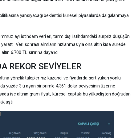
olitikasına yansıyacağı beklentisi küresel piyasalarda dalgalanmaya
mmuz ayı istihdam verileri, tarım dışı istihdamdaki sürpriz düşüşün
 yarattı. Veri sonrası alımların hızlanmasıyla ons altın kısa sürede
ltın 6.700 TL sınırına dayandı.
DA REKOR SEVİYELER
altına yönelik talepler hız kazandı ve fiyatlarda sert yukarı yönlü
da yüzde 3'ü aşan bir primle 4.361 dolar seviyesinin üzerine
yasada ise altının gram fiyatı, küresel çaptaki bu yükselişten doğrudan
aklaştı.