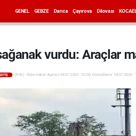
GENEL
GEBZE
Darıca
Çayırova
Dilovası
KOCAEL
 sağanak vurdu: Araçlar m
(İHA) - İhlas Haber Ajansı | 04.07.2026 - 20:00, Güncelleme: 04.07.2026 - 
SAYİŞ