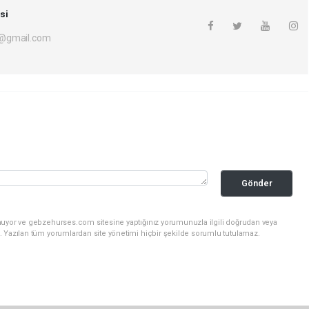
si
i@gmail.com
Gönder
nuyor ve gebzehurses.com sitesine yaptığınız yorumunuzla ilgili doğrudan veya
. Yazılan tüm yorumlardan site yönetimi hiçbir şekilde sorumlu tutulamaz.