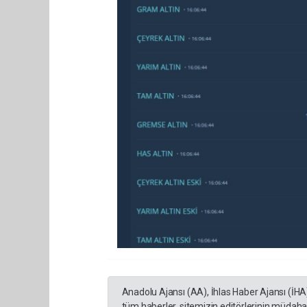
Anadolu Ajansı (AA), İhlas Haber Ajansı (İHA
tüm haberler, sitemizin editörlerinin müdaha