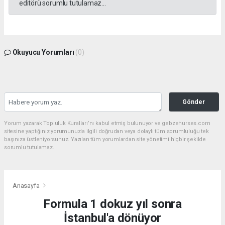
editörü sorumlu tutulamaz...
Okuyucu Yorumları
(0)
Gönder
Yorum yazarak Topluluk Kuralları’nı kabul etmiş bulunuyor ve gebzehurses.com
sitesine yaptığınız yorumunuzla ilgili doğrudan veya dolaylı tüm sorumluluğu tek
başınıza üstleniyorsunuz. Yazılan tüm yorumlardan site yönetimi hiçbir şekilde
sorumlu tutulamaz.
Anasayfa
Formula 1 dokuz yıl sonra
İstanbul'a dönüyor