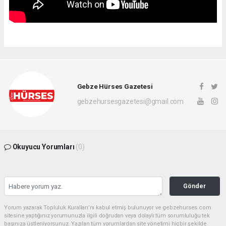
Gebze Hürses Gazetesi
gebzehursesgazetesi@gmail.com
Okuyucu Yorumları
(0)
Gönder
Yorum yazarak Topluluk Kuralları’nı kabul etmiş bulunuyor ve gebzehurses.com
sitesine yaptığınız yorumunuzla ilgili doğrudan veya dolaylı tüm sorumluluğu tek
başınıza üstleniyorsunuz. Yazılan tüm yorumlardan site yönetimi hiçbir şekilde