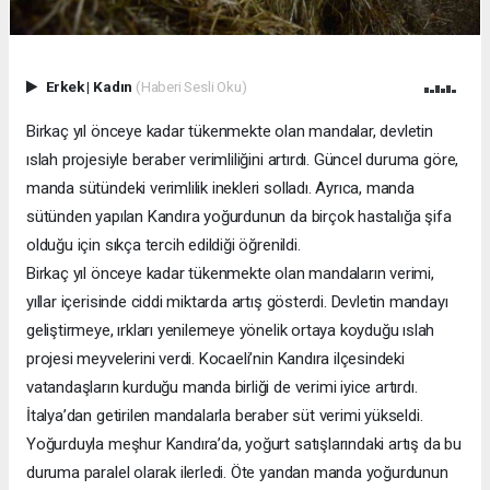
Erkek
|
Kadın
(Haberi Sesli Oku)
Birkaç yıl önceye kadar tükenmekte olan mandalar, devletin
ıslah projesiyle beraber verimliliğini artırdı. Güncel duruma göre,
manda sütündeki verimlilik inekleri solladı. Ayrıca, manda
sütünden yapılan Kandıra yoğurdunun da birçok hastalığa şifa
olduğu için sıkça tercih edildiği öğrenildi.
Birkaç yıl önceye kadar tükenmekte olan mandaların verimi,
yıllar içerisinde ciddi miktarda artış gösterdi. Devletin mandayı
geliştirmeye, ırkları yenilemeye yönelik ortaya koyduğu ıslah
projesi meyvelerini verdi. Kocaeli’nin Kandıra ilçesindeki
vatandaşların kurduğu manda birliği de verimi iyice artırdı.
İtalya’dan getirilen mandalarla beraber süt verimi yükseldi.
Yoğurduyla meşhur Kandıra’da, yoğurt satışlarındaki artış da bu
duruma paralel olarak ilerledi. Öte yandan manda yoğurdunun