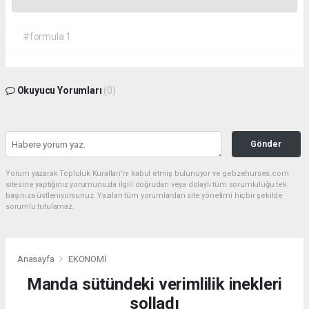
#formula 1
Okuyucu Yorumları
(0)
Gönder
Yorum yazarak Topluluk Kuralları’nı kabul etmiş bulunuyor ve gebzehurses.com
sitesine yaptığınız yorumunuzla ilgili doğrudan veya dolaylı tüm sorumluluğu tek
başınıza üstleniyorsunuz. Yazılan tüm yorumlardan site yönetimi hiçbir şekilde
sorumlu tutulamaz.
Anasayfa
EKONOMİ
Manda sütündeki verimlilik inekleri
solladı