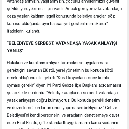
vatandaşlarımızın, yaşlılarımızın, çocuklu annelerimizin güvenli
şekilde yürüyebilmesi için vardır. Ancak görüyoruz ki, vatandaşa
ceza yazılan kaldırım işgali konusunda belediye araçları söz
konusu olduğunda aynı hassasiyet gösterilmemektedir”
ifadelerini kullandı.
“BELEDİYEYE SERBEST, VATANDAŞA YASAK ANLAYIŞI
YANLIŞ”
Hukukun ve kuralların imtiyaz tanımaksızın uygulanması
gerektiğini savunan Elüstü, yerel yönetimin bu konuda kötü
örnek olduğunu dile getirdi. “Kural koyanların önce kurala
uyması gerekir” diyen İYİ Parti Gebze İlçe Başkanı, açıklamasını
şu sözlerle sürdürdü: “Belediye araçlarına serbest, vatandaşa
yasak anlayışını doğru bulmuyoruz. Bu konuda gerekli denetim
ve düzenlemelerin bir an önce yapılmasını bekliyoruz.” Gebze
Belediyesi’ni kendi personelini ve araçlarını denetlemeye davet
eden Birol Elüstü, çifte standartlı uygulamanın kamu vicdanını