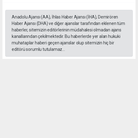
Anadolu Ajansı (AA), İhlas Haber Ajansı (İHA), Demirören
Haber Ajansı (DHA) ve diğer ajanslar tarafından eklenen tüm
haberler, sitemizin editörlerinin müdahalesi olmadan ajans
kanallarından çekilmektedir. Bu haberlerde yer alan hukuki
muhataplar haberi geçen ajanslar olup sitemizin hiç bir
editörü sorumlu tutulamaz...
#formula 1
Okuyucu Yorumları
(0)
Gönder
Yorum yazarak Topluluk Kuralları’nı kabul etmiş bulunuyor ve gebzehurses.com
sitesine yaptığınız yorumunuzla ilgili doğrudan veya dolaylı tüm sorumluluğu tek