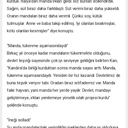
kurduk. İtalya’dan manda ırkları geldi. Biz bunları döllendirdik.
Sağım, süt biraz daha farklılaştı. Süt verimi biraz daha yükseldi.
Oranın mandaları biraz daha verimli. Çünkü soy, kütük
tutmuşlar. Anne ve baba takip edilmiş. İyi olanları bırakmışlar,
kötü olanları kesmişler” diye konuştu.
“Manda, tükenme aşamasındaydı”
Birkaç yıl önceye kadar mandaların tükenmekte olduğunu,
devlet teşviği sayesinde çok iyi seviyeye geldiğini belirten Kan,
“Kandıra’da birliği kurduktan sonra manda sayısı arttı. Manda,
tükenme aşamasındaydı. Yeniden bir hız kazandı. Devletimiz de
buna teşvik veriyor tabi. Oradan biraz istifademiz var. Manda
fakir hayvan, yani manda her yerde yayılır. Devlet, mandayı
geliştirmeye, ırkları yenilemeye yönelik ıslah projesi kurdu”
şeklinde konuştu.
“İneği solladı”
Şu anda mandalardaki verimliliğin ineklerden daha iyi olduğuna