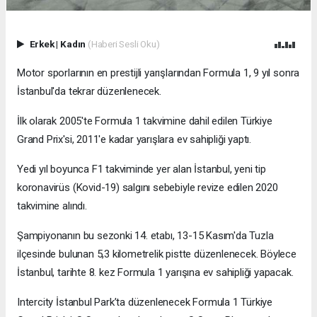
Erkek
|
Kadın
(Haberi Sesli Oku)
Motor sporlarının en prestijli yarışlarından Formula 1, 9 yıl sonra
İstanbul'da tekrar düzenlenecek.
İlk olarak 2005'te Formula 1 takvimine dahil edilen Türkiye
Grand Prix'si, 2011'e kadar yarışlara ev sahipliği yaptı.
Yedi yıl boyunca F1 takviminde yer alan İstanbul, yeni tip
koronavirüs (Kovid-19) salgını sebebiyle revize edilen 2020
takvimine alındı.
Şampiyonanın bu sezonki 14. etabı, 13-15 Kasım'da Tuzla
ilçesinde bulunan 5,3 kilometrelik pistte düzenlenecek. Böylece
İstanbul, tarihte 8. kez Formula 1 yarışına ev sahipliği yapacak.
Intercity İstanbul Park’ta düzenlenecek Formula 1 Türkiye