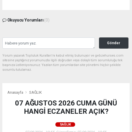
Okuyucu Yorumları
(0)
Gönder
Yorum yazarak Topluluk Kuralları’nı kabul etmiş bulunuyor ve gebzehurses.com
sitesine yaptığınız yorumunuzla ilgili doğrudan veya dolaylı tüm sorumluluğu tek
başınıza üstleniyorsunuz. Yazılan tüm yorumlardan site yönetimi hiçbir şekilde
sorumlu tutulamaz.
Anasayfa
SAĞLIK
07 AĞUSTOS 2026 CUMA GÜNÜ
HANGİ ECZANELER AÇIK?
SAĞLIK