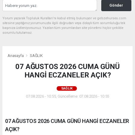
Gönder
Yorum yazarak Topluluk Kuralları’nı kabul etmiş bulunuyor ve gebzehurses.com
sitesine yaptığınız yorumunuzla ilgili doğrudan veya dolaylı tüm sorumluluğu tek
başınıza üstleniyorsunuz. Yazılan tüm yorumlardan site yönetimi hiçbir şekilde
sorumlu tutulamaz.
Anasayfa
SAĞLIK
07 AĞUSTOS 2026 CUMA GÜNÜ
HANGİ ECZANELER AÇIK?
SAĞLIK
07.08.2026 - 10:55, Güncelleme: 07.08.2026 - 10:55
07 AĞUSTOS 2026 CUMA GÜNÜ HANGİ ECZANELER
AÇIK?