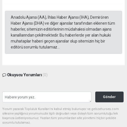
Anadolu Ajansı (AA), İhlas Haber Ajansı (İHA), Demirören
Haber Ajansı (DHA) ve diğer ajanslar tarafından eklenen tüm
haberler, sitemizin editörlerinin müdahalesi olmadan ajans
kanallarından çekilmektedir. Bu haberlerde yer alan hukuki
muhataplar haberi geçen ajanslar olup sitemizin hiç bir
editörü sorumlu tutulamaz...
Okuyucu Yorumları
(0)
Gönder
Yorum yazarak Topluluk Kuralları’nı kabul etmiş bulunuyor ve gebzehurses.com
sitesine yaptığınız yorumunuzla ilgili doğrudan veya dolaylı tüm sorumluluğu tek
başınıza üstleniyorsunuz. Yazılan tüm yorumlardan site yönetimi hiçbir şekilde
sorumlu tutulamaz.