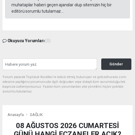
muhataplar haberi geçen ajanslar olup sitemizin hiç bir
editörü sorumlu tutulamaz...
Okuyucu Yorumları
(0)
Gönder
Yorum yazarak Topluluk Kuralları’nı kabul etmiş bulunuyor ve gebzehurses.com
sitesine yaptığınız yorumunuzla ilgili doğrudan veya dolaylı tüm sorumluluğu tek
başınıza üstleniyorsunuz. Yazılan tüm yorumlardan site yönetimi hiçbir şekilde
sorumlu tutulamaz.
Anasayfa
SAĞLIK
08 AĞUSTOS 2026 CUMARTESİ
GÜNÜ HANGİ ECZANELER AÇIK?