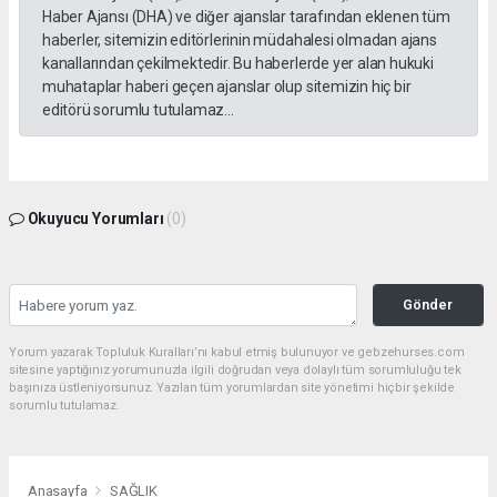
Haber Ajansı (DHA) ve diğer ajanslar tarafından eklenen tüm
haberler, sitemizin editörlerinin müdahalesi olmadan ajans
kanallarından çekilmektedir. Bu haberlerde yer alan hukuki
muhataplar haberi geçen ajanslar olup sitemizin hiç bir
editörü sorumlu tutulamaz...
Okuyucu Yorumları
(0)
Gönder
Yorum yazarak Topluluk Kuralları’nı kabul etmiş bulunuyor ve gebzehurses.com
sitesine yaptığınız yorumunuzla ilgili doğrudan veya dolaylı tüm sorumluluğu tek
başınıza üstleniyorsunuz. Yazılan tüm yorumlardan site yönetimi hiçbir şekilde
sorumlu tutulamaz.
Anasayfa
SAĞLIK