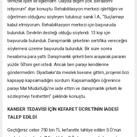
temizlik işleri ile ilgilendim. Olayda bilgim yok. Beraatimi
istiyorum” diye konuştu. Rehabilitasyon merkezi işlettiğini ve
öğretmen olduğunu söyleyen tutuksuz sanık İ.A., “Suçlamayı
kabul etmiyorum. Rehabilitasyon merkezi için başvuruda
bulunduk. Devletin desteği olduğu söylendi. 13 kişi için
başvuruda bulunduk. Danışmanlık şirketinin sertifika vereceğini
söylemesi üzerine başvuruda bulunduk. Bir süre sonra
hesabıma para yattı. Danışmanlık şirketi beni arayarak paranın
yüzde 50’sini geri istedi. Ancak ben parayı kendilerine
göndermedim. Diyarbakır’da meslek lisesine gittim, projenin bizi
kapsayıp kapsamadığını sordum. Kapsamadığını öğrenince
parayı Mal Müdürlüğü’ne iade ettim ve danışmanlık şirketi ile
sözleşmeyi feshettim” şeklinde konuştu.
KANSER TEDAVİSİ İÇİN KEFARET ÜCRETİNİN İADESİ
TALEP EDİLDİ
Geçtiğimiz celse 750 bin TL kefaretle tahliye edilen S.Ö.’nün