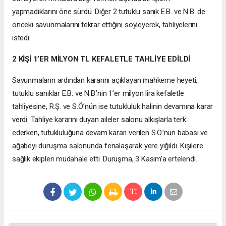
yapmadıklarını öne sürdü. Diğer 2 tutuklu sanık E.B. ve N.B. de
önceki savunmalarını tekrar ettiğini söyleyerek, tahliyelerini
istedi.
2 KİŞİ 1’ER MİLYON TL KEFALETLE TAHLİYE EDİLDİ
Savunmaların ardından kararını açıklayan mahkeme heyeti,
tutuklu sanıklar E.B. ve N.B.’nin 1’er milyon lira kefaletle
tahliyesine, R.Ş. ve S.Ö.’nün ise tutukluluk halinin devamına karar
verdi. Tahliye kararını duyan aileler salonu alkışlarla terk
ederken, tutukluluğuna devam kararı verilen S.Ö.’nün babası ve
ağabeyi duruşma salonunda fenalaşarak yere yığıldı. Kişilere
sağlık ekipleri müdahale etti. Duruşma, 3 Kasım’a ertelendi.