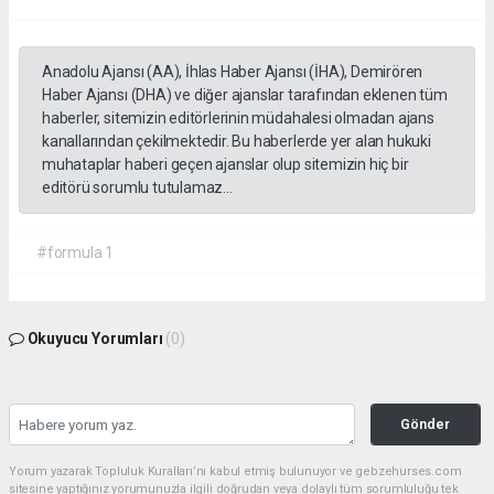
Anadolu Ajansı (AA), İhlas Haber Ajansı (İHA), Demirören
Haber Ajansı (DHA) ve diğer ajanslar tarafından eklenen tüm
haberler, sitemizin editörlerinin müdahalesi olmadan ajans
kanallarından çekilmektedir. Bu haberlerde yer alan hukuki
muhataplar haberi geçen ajanslar olup sitemizin hiç bir
editörü sorumlu tutulamaz...
#formula 1
Okuyucu Yorumları
(0)
Gönder
Yorum yazarak Topluluk Kuralları’nı kabul etmiş bulunuyor ve gebzehurses.com
sitesine yaptığınız yorumunuzla ilgili doğrudan veya dolaylı tüm sorumluluğu tek