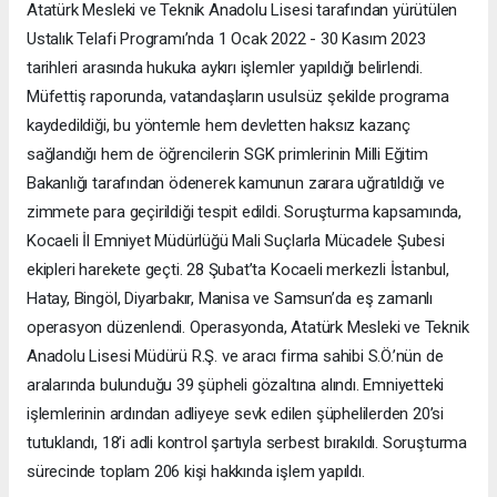
Atatürk Mesleki ve Teknik Anadolu Lisesi tarafından yürütülen
Ustalık Telafi Programı’nda 1 Ocak 2022 - 30 Kasım 2023
tarihleri arasında hukuka aykırı işlemler yapıldığı belirlendi.
Müfettiş raporunda, vatandaşların usulsüz şekilde programa
kaydedildiği, bu yöntemle hem devletten haksız kazanç
sağlandığı hem de öğrencilerin SGK primlerinin Milli Eğitim
Bakanlığı tarafından ödenerek kamunun zarara uğratıldığı ve
zimmete para geçirildiği tespit edildi. Soruşturma kapsamında,
Kocaeli İl Emniyet Müdürlüğü Mali Suçlarla Mücadele Şubesi
ekipleri harekete geçti. 28 Şubat’ta Kocaeli merkezli İstanbul,
Hatay, Bingöl, Diyarbakır, Manisa ve Samsun’da eş zamanlı
operasyon düzenlendi. Operasyonda, Atatürk Mesleki ve Teknik
Anadolu Lisesi Müdürü R.Ş. ve aracı firma sahibi S.Ö.’nün de
aralarında bulunduğu 39 şüpheli gözaltına alındı. Emniyetteki
işlemlerinin ardından adliyeye sevk edilen şüphelilerden 20’si
tutuklandı, 18’i adli kontrol şartıyla serbest bırakıldı. Soruşturma
sürecinde toplam 206 kişi hakkında işlem yapıldı.