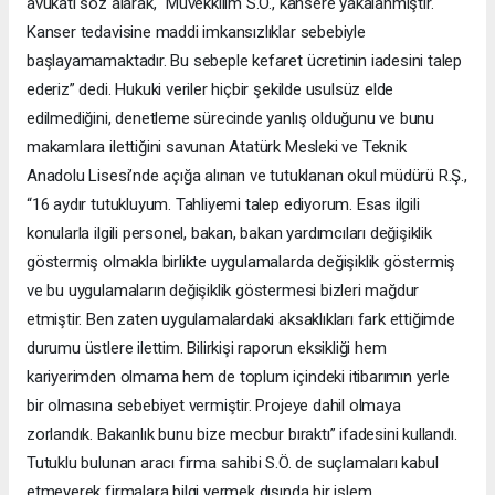
avukatı söz alarak, “Müvekkilim S.Ö., kansere yakalanmıştır.
Kanser tedavisine maddi imkansızlıklar sebebiyle
başlayamamaktadır. Bu sebeple kefaret ücretinin iadesini talep
ederiz” dedi. Hukuki veriler hiçbir şekilde usulsüz elde
edilmediğini, denetleme sürecinde yanlış olduğunu ve bunu
makamlara ilettiğini savunan Atatürk Mesleki ve Teknik
Anadolu Lisesi’nde açığa alınan ve tutuklanan okul müdürü R.Ş.,
“16 aydır tutukluyum. Tahliyemi talep ediyorum. Esas ilgili
konularla ilgili personel, bakan, bakan yardımcıları değişiklik
göstermiş olmakla birlikte uygulamalarda değişiklik göstermiş
ve bu uygulamaların değişiklik göstermesi bizleri mağdur
etmiştir. Ben zaten uygulamalardaki aksaklıkları fark ettiğimde
durumu üstlere ilettim. Bilirkişi raporun eksikliği hem
kariyerimden olmama hem de toplum içindeki itibarımın yerle
bir olmasına sebebiyet vermiştir. Projeye dahil olmaya
zorlandık. Bakanlık bunu bize mecbur bıraktı” ifadesini kullandı.
Tutuklu bulunan aracı firma sahibi S.Ö. de suçlamaları kabul
etmeyerek firmalara bilgi vermek dışında bir işlem