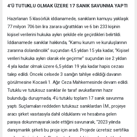
4’Ü TUTUKLU OLMAK ÜZERE 17 SANIK SAVUNMA YAPTI
Hazırlanan 5 klasörlük iddianamede, sanıkların kamuyu yaklaşık
77 milyon 706 bin lira zarara uğrattıkları ve 6 bin 233 kişinin
kişisel verilerini hukuka aykırı şekilde ele geçirdikleri belirtildi.
İddianamede sanıklar hakkında, “Kamu kurum ve kuruluşlarının
zararına dolandırıcılık” suçundan 4,5 yıldan 15 yıla kadar, “Kişisel
verileri hukuka aykırı olarak ele geçirme” suçundan ise 2 yıldan
4 yıla kadar olmak üzere 6,5 yıldan 19 yıla kadar hapis cezası
talep edildi. Önceki celsede 3 sanığın tahliye edildiği davanın
görülmesine Kocaeli 1. Ağır Ceza Mahkemesinde devam edildi.
Tutuklu ve tutuksuz sanıklar ile taraf avukatlarının hazır
bulunduğu duruşmada, 4’ü tutuklu toplam 17 sanık savunma
yaptı. Suçlamaları reddeden tutuksuz sanıklardan İ.M., projeye
aracı şirket vasıtasıyla dahil olduklarını ve hesabına gelen
paraya dokunmayarak iade ettiğini savunarak, “2023 yılında
danışmanlık şirketi bu proje için aradı. Projede ücretsiz sertifika