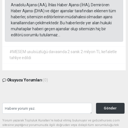
Anadolu Ajansı (AA), İhlas Haber Ajansı (İHA), Demirören
Haber Ajansı (DHA) ve diğer ajanslar tarafından eklenen tüm
haberler, sitemizin editörlerinin müdahalesi olmadan ajans
kanallarından çekilmektedir. Bu haberlerde yer alan hukuki
muhataplar haberi geçen ajanslar olup sitemizin hiç bir
editörü sorumlu tutulamaz...
#MESEM usulsüzlüğü davasında 2 sanık 2 milyon TL kefaletle
tahliye edildi
Okuyucu Yorumları
(0)
Gönder
Yorum yazarak Topluluk Kuralları’nı kabul etmiş bulunuyor ve gebzehurses.com
sitesine yaptığınız yorumunuzla ilgili doğrudan veya dolaylı tüm sorumluluğu tek