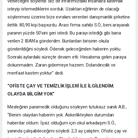
verileceğini söylendi. Biz de etrafımızdaki insanlara katılmak
isteyip istemediklerini sorduk. Uzaktan eğitimin de olacağı
söylenmesi üzerine bize evrakını verenleri danışmanlık şirketine
ilettik. 80,90 kişi başvurdu. Aracı firma sahibi S.Ö., beni arayarak
paranın yüzde 50’sini geri istedi. Bu parayı istediği gibi bana
verilen 2 IBAN’a gönderdim. Bunlardan birisinin okula
gönderildiğini söyledi. Ödenek geleceğinden haberim yoktu.
Sonraki aylardaki süreçte devam etti. Hesabıma gelen paraya
dokunmadım. Zararı gidermeye hazırım. Dolandırıcılık ve
menfaat kastım yoktur” dedi.
“OFİSTE ÇAY VE TEMİZLİK İŞLERİ İLE İLGİLENDİM.
OLAYDA BİLGİM YOK”
Mesleğinin paramedik olduğunu söyleyen tutuksuz sanık A.B.,
“Benim olaydan haberim yok. Askerlikteyken durumdan
haberdar oldum. İşsiz olduğum için okul arkadaşım S.Ö.,
yanında çalışabileceğimi söyledi. 2,3 ay çalıştım. Ofiste çay ve