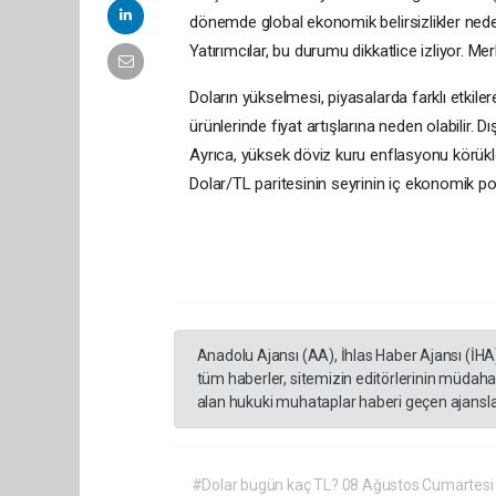
dönemde global ekonomik belirsizlikler nedeni
Yatırımcılar, bu durumu dikkatlice izliyor. Mer
Doların yükselmesi, piyasalarda farklı etkilere
ürünlerinde fiyat artışlarına neden olabilir
Ayrıca, yüksek döviz kuru enflasyonu körükley
Dolar/TL paritesinin seyrinin iç ekonomik poli
Anadolu Ajansı (AA), İhlas Haber Ajansı (İHA
tüm haberler, sitemizin editörlerinin müdaha
alan hukuki muhataplar haberi geçen ajanslar
#Dolar bugün kaç TL? 08 Ağustos Cumartesi 