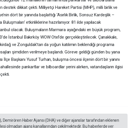
ncülüğünde 12 mahallenin tamamında pankartlar ve bilboardlarla
destek dikkat çekti. Milliyetçi Hareket Partisi (MHP), milli birlik ve
nin dört bir yanında başlattığı ‘Asırlık Birlik, Sonsuz Kardeşlik –
 Buluşmaları’ etkinliklerine hazırlanıyor. 81 ilde yapılacak
İstanbul olacak. Buluşmaların Marmara ayağındaki en büyük program,
de İstanbul Bakırköy WOW Otel’de gerçekleştirilecek. Çanakkale,
 Tekirdağ ve Zonguldak’tan da yoğun katılımın beklendiği programa
esajları şimdiden verilmeye başlandı. Göreve geldiği günden bu yana
sı İlçe Başkanı Yusuf Turhan, buluşma öncesi ilçenin dört bir yanını
ahallesinde pankartlar ve bilboardlar yerini alırken, vatandaşların ilgisi
çekti.
), Demirören Haber Ajansı (DHA) ve diğer ajanslar tarafından eklenen
lesi olmadan ajans kanallarından çekilmektedir. Bu haberlerde yer