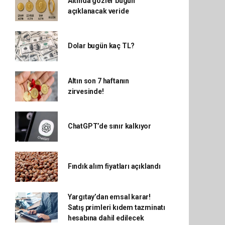
Altında gözler bugün
açıklanacak veride
Dolar bugün kaç TL?
Altın son 7 haftanın
zirvesinde!
ChatGPT’de sınır kalkıyor
Fındık alım fiyatları açıklandı
Yargıtay’dan emsal karar!
Satış primleri kıdem tazminatı
hesabına dahil edilecek