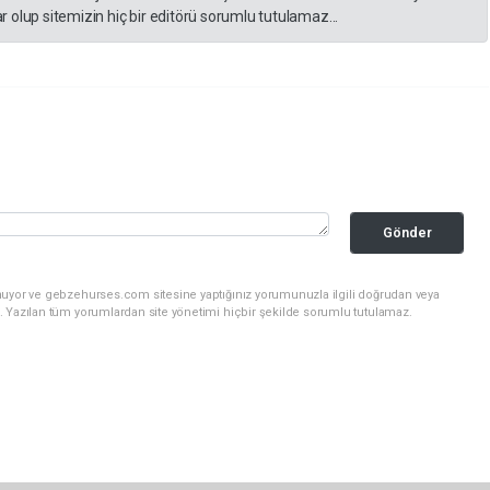
 olup sitemizin hiç bir editörü sorumlu tutulamaz...
Gönder
nuyor ve gebzehurses.com sitesine yaptığınız yorumunuzla ilgili doğrudan veya
. Yazılan tüm yorumlardan site yönetimi hiçbir şekilde sorumlu tutulamaz.