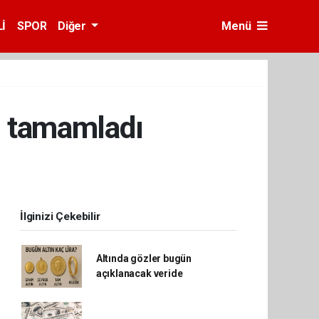
İ
SPOR
Diğer
Menü
ı tamamladı
İlginizi Çekebilir
Altında gözler bugün
açıklanacak veride