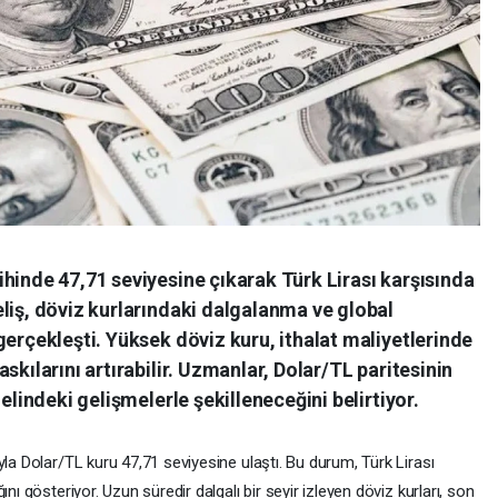
hinde 47,71 seviyesine çıkarak Türk Lirası karşısında
liş, döviz kurlarındaki dalgalanma ve global
gerçekleşti. Yüksek döviz kuru, ithalat maliyetlerinde
skılarını artırabilir. Uzmanlar, Dolar/TL paritesinin
elindeki gelişmelerle şekilleneceğini belirtiyor.
yla Dolar/TL kuru 47,71 seviyesine ulaştı. Bu durum, Türk Lirası
nı gösteriyor. Uzun süredir dalgalı bir seyir izleyen döviz kurları, son