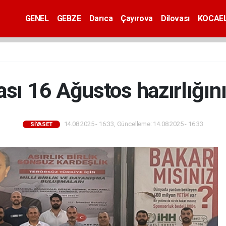
GENEL
GEBZE
Darıca
Çayırova
Dilovası
KOCAEL
sı 16 Ağustos hazırlığın
14.08.2025 - 16:33, Güncelleme: 14.08.2025 - 16:33
SİYASET