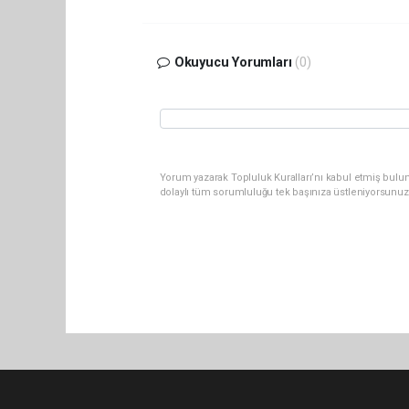
Okuyucu Yorumları
(0)
Yorum yazarak Topluluk Kuralları’nı kabul etmiş bulu
dolaylı tüm sorumluluğu tek başınıza üstleniyorsunuz