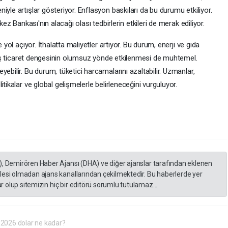
yle artışlar gösteriyor. Enflasyon baskıları da bu durumu etkiliyor.
kez Bankası'nın alacağı olası tedbirlerin etkileri de merak ediliyor.
 yol açıyor. İthalatta maliyetler artıyor. Bu durum, enerji ve gıda
. Dış ticaret dengesinin olumsuz yönde etkilenmesi de muhtemel.
ebilir. Bu durum, tüketici harcamalarını azaltabilir. Uzmanlar,
tikalar ve global gelişmelerle belirleneceğini vurguluyor.
), Demirören Haber Ajansı (DHA) ve diğer ajanslar tarafından eklenen
lesi olmadan ajans kanallarından çekilmektedir. Bu haberlerde yer
 olup sitemizin hiç bir editörü sorumlu tutulamaz...
2026 dolar ne kadar?