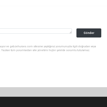
Gönder
nuyor ve gebzehurses.com sitesine yaptığınız yorumunuzla ilgili doğrudan veya
. Yazılan tüm yorumlardan site yönetimi hiçbir şekilde sorumlu tutulamaz.