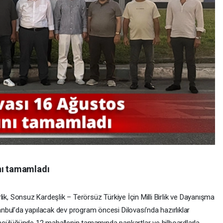
nı tamamladı
Birlik, Sonsuz Kardeşlik – Terörsüz Türkiye İçin Milli Birlik ve Dayanışma
bul’da yapılacak dev program öncesi Dilovası’nda hazırlıklar