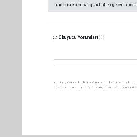
alan hukuki muhataplar haberi geçen ajanslar
Okuyucu Yorumları
(0)
Yorum yazarak Topluluk Kuralları’nı kabul etmiş bulu
dolaylı tüm sorumluluğu tek başınıza üstleniyorsunuz