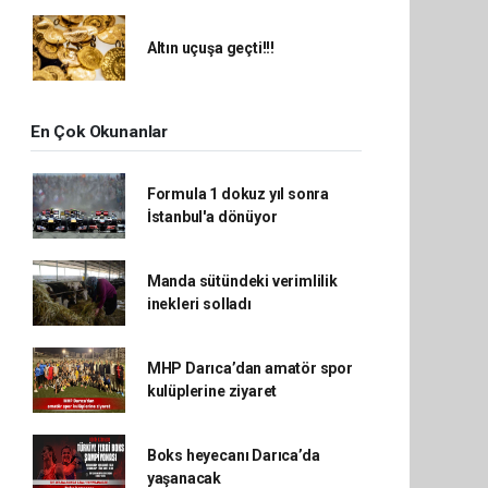
Altın uçuşa geçti!!!
En Çok Okunanlar
Formula 1 dokuz yıl sonra
İstanbul'a dönüyor
Manda sütündeki verimlilik
inekleri solladı
MHP Darıca’dan amatör spor
kulüplerine ziyaret
Boks heyecanı Darıca’da
yaşanacak