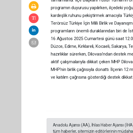
tamamlandı. İlçe Başkanı Yusuf Turhan’ın ö
programın duyurusu yapılırken, ilçedeki yoğun 
kardeşlik ruhunu pekiştirmek amacıyla Türkiye’
Terörsüz Türkiye İçin Milli Birlik ve Dayanışma
programların önemli duraklarından biri de 
16 Ağustos 2025 Cumartesi günü saat 12.00’
Düzce, Edirne, Kırklareli, Kocaeli, Sakarya,
hazırlıklar sürerken, Dilovası’ndan destek m
aktif çalışmalarıyla dikkat çeken MHP Dilova
MHP’nin birlik çağrısıyla donattı. İlçenin 12 m
ve katılım çağrısına gösterdiği destek dikkat 
Anadolu Ajansı (AA), İhlas Haber Ajansı (İHA
tüm haberler, sitemizin editörlerinin müdaha