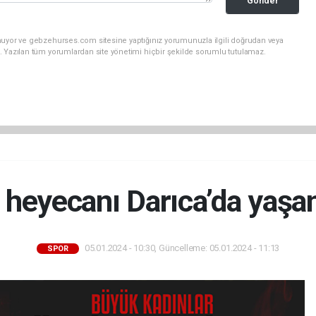
Gönder
nuyor ve gebzehurses.com sitesine yaptığınız yorumunuzla ilgili doğrudan veya
. Yazılan tüm yorumlardan site yönetimi hiçbir şekilde sorumlu tutulamaz.
 heyecanı Darıca’da yaşa
05.01.2024 - 10:30, Güncelleme: 05.01.2024 - 11:13
SPOR