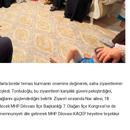
la birebir temas kurmanın önemine değinerek, saha ziyaretlerinin
edi. Tonbuloğlu, bu ziyaretlerin karşılıklı güveni pekiştirdiğini,
arını güçlendirdiğini belirtti. Ziyaret sırasında Nar ailesi, 18
cek MHP Dilovası İlçe Başkanlığı 7. Olağan İlçe Kongresi’ne de
rı memnuniyeti dile getirerek MHP Dilovası KAÇEP heyetine teşekkür