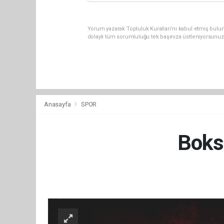
Yorum yazarak Topluluk Kuralları’nı kabul etmiş bulu
dolaylı tüm sorumluluğu tek başınıza üstleniyorsunuz
Anasayfa
SPOR
Boks