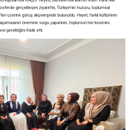
 Bu kapsamda KAÇEP heyeti, Dilovası’nda ikamet eden Vanlı Nar
tmosferde gerçekleşen ziyarette, Türkiye’nin huzuru, toplumsal
leri üzerine görüş alışverişinde bulunuldu. Heyet, farklı kültürlerin
 yaşamasının önemine vurgu yaparken, toplumun her kesimini
 gerektiğini ifade etti.