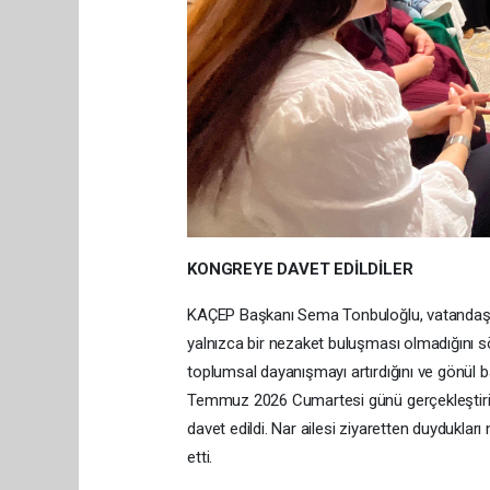
KONGREYE DAVET EDİLDİLER
KAÇEP Başkanı Sema Tonbuloğlu, vatandaşlar
yalnızca bir nezaket buluşması olmadığını söyl
toplumsal dayanışmayı artırdığını ve gönül bağl
Temmuz 2026 Cumartesi günü gerçekleştirile
davet edildi. Nar ailesi ziyaretten duydukla
etti.