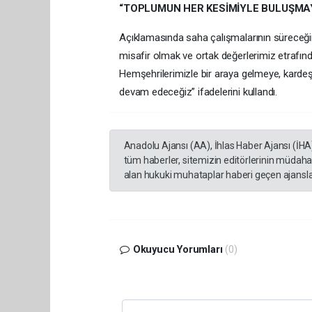
“TOPLUMUN HER KESİMİYLE BULUŞMA
Açıklamasında saha çalışmalarının süreceğin
misafir olmak ve ortak değerlerimiz etrafın
Hemşehrilerimizle bir araya gelmeye, kardeşl
devam edeceğiz” ifadelerini kullandı.
Anadolu Ajansı (AA), İhlas Haber Ajansı (İHA
tüm haberler, sitemizin editörlerinin müdaha
alan hukuki muhataplar haberi geçen ajanslar
Okuyucu Yorumları
(0)