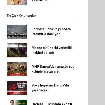
zirvesinde!
En Çok Okunanlar
Formula 1 dokuz yıl sonra
İstanbul'a dönüyor
Manda sütündeki verimlilik
inekleri solladı
MHP Darıca’dan amatör spor
kulüplerine ziyaret
Boks heyecanı Darıca’da
yaşanacak
Darıca G.B Mustafa Aköz’ü