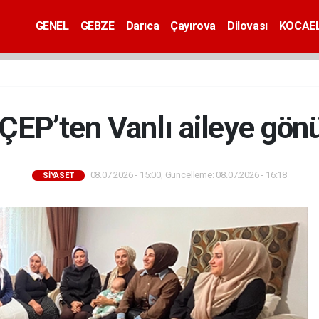
GENEL
GEBZE
Darıca
Çayırova
Dilovası
KOCAEL
P’ten Vanlı aileye gönül
08.07.2026 - 15:00, Güncelleme: 08.07.2026 - 16:18
SİYASET