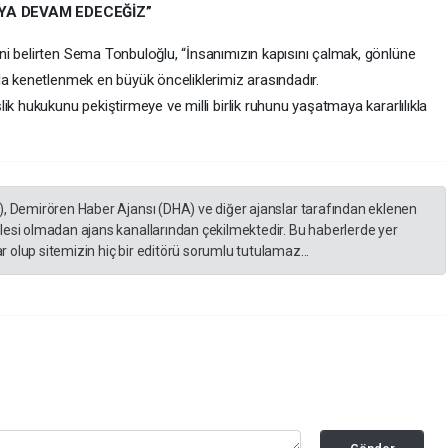
YA DEVAM EDECEĞİZ”
i belirten Sema Tonbuloğlu, “İnsanımızın kapısını çalmak, gönlüne
da kenetlenmek en büyük önceliklerimiz arasındadır.
ik hukukunu pekiştirmeye ve milli birlik ruhunu yaşatmaya kararlılıkla
), Demirören Haber Ajansı (DHA) ve diğer ajanslar tarafından eklenen
lesi olmadan ajans kanallarından çekilmektedir. Bu haberlerde yer
 olup sitemizin hiç bir editörü sorumlu tutulamaz...