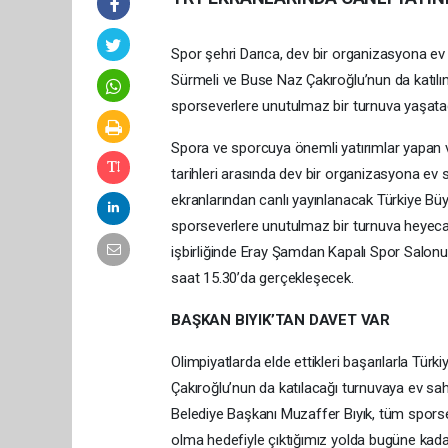
Spor şehri Darıca, dev bir organizasyona ev
Sürmeli ve Buse Naz Çakıroğlu’nun da katıl
sporseverlere unutulmaz bir turnuva yaşata
Spora ve sporcuya önemli yatırımlar yapan 
tarihleri arasında dev bir organizasyona ev
ekranlarından canlı yayınlanacak Türkiye B
sporseverlere unutulmaz bir turnuva heyeca
işbirliğinde Eray Şamdan Kapalı Spor Salonu
saat 15.30’da gerçekleşecek.
BAŞKAN BIYIK’TAN DAVET VAR
Olimpiyatlarda elde ettikleri başarılarla Tür
Çakıroğlu’nun da katılacağı turnuvaya ev sahi
Belediye Başkanı Muzaffer Bıyık, tüm sporse
olma hedefiyle çıktığımız yolda bugüne kada