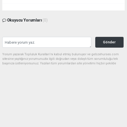
Okuyucu Yorumları
(0)
Gönder
Yorum yazarak Topluluk Kuralları’nı kabul etmiş bulunuyor ve gebzehurses.com
sitesine yaptığınız yorumunuzla ilgili doğrudan veya dolaylı tüm sorumluluğu tek
başınıza üstleniyorsunuz. Yazılan tüm yorumlardan site yönetimi hiçbir şekilde
sorumlu tutulamaz.
haber paketi
haber scripti
haber yazılımı
Tüm hakları saklı tutulmaktadır.Copyright 2026©
Haber Yazılımı:
Web Aksiyon ®