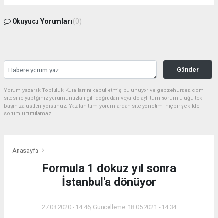
Okuyucu Yorumları
(0)
Gönder
Yorum yazarak Topluluk Kuralları’nı kabul etmiş bulunuyor ve gebzehurses.com
sitesine yaptığınız yorumunuzla ilgili doğrudan veya dolaylı tüm sorumluluğu tek
başınıza üstleniyorsunuz. Yazılan tüm yorumlardan site yönetimi hiçbir şekilde
sorumlu tutulamaz.
Anasayfa
Formula 1 dokuz yıl sonra
İstanbul'a dönüyor
27.08.2020 - 14:46, Güncelleme: 18.05.2021 - 14:34