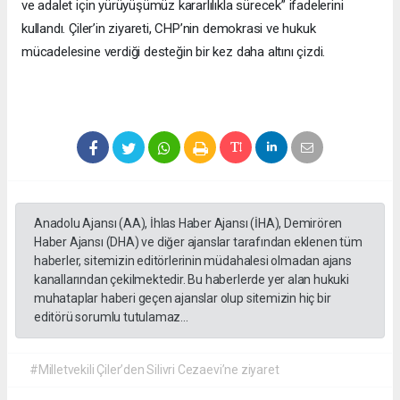
ve adalet için yürüyüşümüz kararlılıkla sürecek” ifadelerini
kullandı. Çiler’in ziyareti, CHP’nin demokrasi ve hukuk
mücadelesine verdiği desteğin bir kez daha altını çizdi.
Anadolu Ajansı (AA), İhlas Haber Ajansı (İHA), Demirören
Haber Ajansı (DHA) ve diğer ajanslar tarafından eklenen tüm
haberler, sitemizin editörlerinin müdahalesi olmadan ajans
kanallarından çekilmektedir. Bu haberlerde yer alan hukuki
muhataplar haberi geçen ajanslar olup sitemizin hiç bir
editörü sorumlu tutulamaz...
#Milletvekili Çiler’den Silivri Cezaevi’ne ziyaret