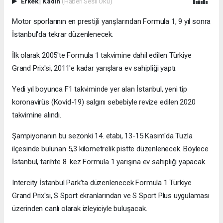
Erkek
|
Kadın
(Haberi Sesli Oku)
Motor sporlarının en prestijli yarışlarından Formula 1, 9 yıl sonra
İstanbul'da tekrar düzenlenecek.
İlk olarak 2005'te Formula 1 takvimine dahil edilen Türkiye
Grand Prix'si, 2011'e kadar yarışlara ev sahipliği yaptı.
Yedi yıl boyunca F1 takviminde yer alan İstanbul, yeni tip
koronavirüs (Kovid-19) salgını sebebiyle revize edilen 2020
takvimine alındı.
Şampiyonanın bu sezonki 14. etabı, 13-15 Kasım'da Tuzla
ilçesinde bulunan 5,3 kilometrelik pistte düzenlenecek. Böylece
İstanbul, tarihte 8. kez Formula 1 yarışına ev sahipliği yapacak.
Intercity İstanbul Park’ta düzenlenecek Formula 1 Türkiye
Grand Prix'si, S Sport ekranlarından ve S Sport Plus uygulaması
üzerinden canlı olarak izleyiciyle buluşacak.