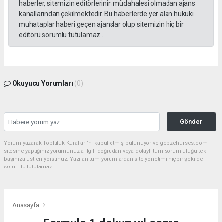
haberler, sitemizin editörlerinin müdahalesi olmadan ajans
kanallarından çekilmektedir. Bu haberlerde yer alan hukuki
muhataplar haberi geçen ajanslar olup sitemizin hiç bir
editörü sorumlu tutulamaz...
Okuyucu Yorumları
(0)
Gönder
Yorum yazarak Topluluk Kuralları’nı kabul etmiş bulunuyor ve gebzehurses.com
sitesine yaptığınız yorumunuzla ilgili doğrudan veya dolaylı tüm sorumluluğu tek
başınıza üstleniyorsunuz. Yazılan tüm yorumlardan site yönetimi hiçbir şekilde
sorumlu tutulamaz.
Anasayfa