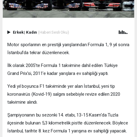
Erkek
|
Kadın
(Haberi Sesli Oku)
Motor sporlarının en prestijli yarışlarından Formula 1, 9 yıl sonra
İstanbul'da tekrar düzenlenecek.
İlk olarak 2005'te Formula 1 takvimine dahil edilen Türkiye
Grand Prix'si, 2011'e kadar yarışlara ev sahipliği yaptı.
Yedi yıl boyunca F1 takviminde yer alan İstanbul, yeni tip
koronavirüs (Kovid-19) salgını sebebiyle revize edilen 2020
takvimine alındı.
Şampiyonanın bu sezonki 14. etabı, 13-15 Kasım'da Tuzla
ilçesinde bulunan 5,3 kilometrelik pistte düzenlenecek. Böylece
İstanbul, tarihte 8. kez Formula 1 yarışına ev sahipliği yapacak.