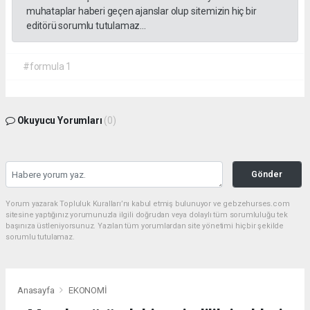
muhataplar haberi geçen ajanslar olup sitemizin hiç bir
editörü sorumlu tutulamaz...
#formula 1
Okuyucu Yorumları
(0)
Gönder
Yorum yazarak Topluluk Kuralları’nı kabul etmiş bulunuyor ve gebzehurses.com
sitesine yaptığınız yorumunuzla ilgili doğrudan veya dolaylı tüm sorumluluğu tek
başınıza üstleniyorsunuz. Yazılan tüm yorumlardan site yönetimi hiçbir şekilde
sorumlu tutulamaz.
Anasayfa
EKONOMİ