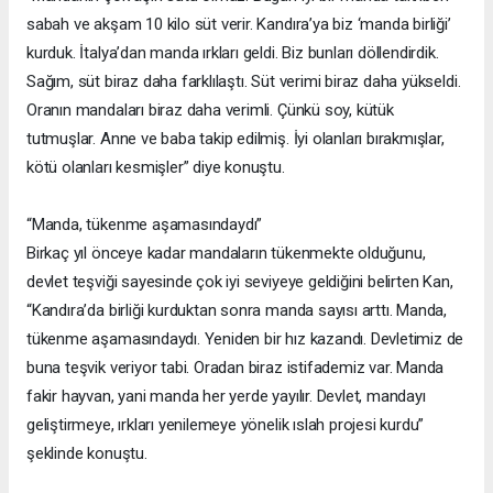
sabah ve akşam 10 kilo süt verir. Kandıra’ya biz ‘manda birliği’
kurduk. İtalya’dan manda ırkları geldi. Biz bunları döllendirdik.
Sağım, süt biraz daha farklılaştı. Süt verimi biraz daha yükseldi.
Oranın mandaları biraz daha verimli. Çünkü soy, kütük
tutmuşlar. Anne ve baba takip edilmiş. İyi olanları bırakmışlar,
kötü olanları kesmişler” diye konuştu.
“Manda, tükenme aşamasındaydı”
Birkaç yıl önceye kadar mandaların tükenmekte olduğunu,
devlet teşviği sayesinde çok iyi seviyeye geldiğini belirten Kan,
“Kandıra’da birliği kurduktan sonra manda sayısı arttı. Manda,
tükenme aşamasındaydı. Yeniden bir hız kazandı. Devletimiz de
buna teşvik veriyor tabi. Oradan biraz istifademiz var. Manda
fakir hayvan, yani manda her yerde yayılır. Devlet, mandayı
geliştirmeye, ırkları yenilemeye yönelik ıslah projesi kurdu”
şeklinde konuştu.