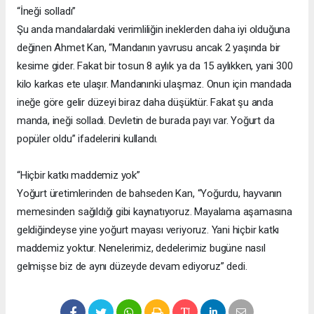
“İneği solladı”
Şu anda mandalardaki verimliliğin ineklerden daha iyi olduğuna
değinen Ahmet Kan, “Mandanın yavrusu ancak 2 yaşında bir
kesime gider. Fakat bir tosun 8 aylık ya da 15 aylıkken, yani 300
kilo karkas ete ulaşır. Mandanınki ulaşmaz. Onun için mandada
ineğe göre gelir düzeyi biraz daha düşüktür. Fakat şu anda
manda, ineği solladı. Devletin de burada payı var. Yoğurt da
popüler oldu” ifadelerini kullandı.
“Hiçbir katkı maddemiz yok”
Yoğurt üretimlerinden de bahseden Kan, “Yoğurdu, hayvanın
memesinden sağıldığı gibi kaynatıyoruz. Mayalama aşamasına
geldiğindeyse yine yoğurt mayası veriyoruz. Yani hiçbir katkı
maddemiz yoktur. Nenelerimiz, dedelerimiz bugüne nasıl
gelmişse biz de aynı düzeyde devam ediyoruz” dedi.