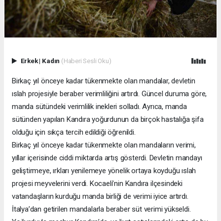
Erkek
|
Kadın
(Haberi Sesli Oku)
Birkaç yıl önceye kadar tükenmekte olan mandalar, devletin
ıslah projesiyle beraber verimliliğini artırdı. Güncel duruma göre,
manda sütündeki verimlilik inekleri solladı. Ayrıca, manda
sütünden yapılan Kandıra yoğurdunun da birçok hastalığa şifa
olduğu için sıkça tercih edildiği öğrenildi.
Birkaç yıl önceye kadar tükenmekte olan mandaların verimi,
yıllar içerisinde ciddi miktarda artış gösterdi. Devletin mandayı
geliştirmeye, ırkları yenilemeye yönelik ortaya koyduğu ıslah
projesi meyvelerini verdi. Kocaeli’nin Kandıra ilçesindeki
vatandaşların kurduğu manda birliği de verimi iyice artırdı.
İtalya’dan getirilen mandalarla beraber süt verimi yükseldi.