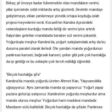
Birkaç yıl önceye kadar tükenmekte olan mandaların verimi,
yıllar içerisinde ciddi miktarda artış gösterdi. Devletin mandayı
geliştirmeye, ırkları yenilemeye yönelik ortaya koyduğu ıslah
projesi meyvelerini verdi. Kocaeli’nin Kandıra ilçesindeki
vatandaşların kurduğu manda birliği de verimi iyice artırdı.
İtalya’dan getirilen mandalarla beraber süt verimi yükseldi.
Yoğurduyla meşhur Kandıra’da, yoğurt satışlarındaki artış da bu
duruma paralel olarak ilerledi. Öte yandan manda yoğurdunun
pankreas kanseri, bağırsak kanseri, şeker gibi pek çok hastalığa
da iyi geldiği ve bu sebeple çok tercih edildiği öğrenildi.
“Birçok hastalığa şifa”
Kandıra’da manda yoğurdu üreten Ahmet Kan, “Hayvancılıkla
uğraşıyoruz. Aynı zamanda manda işi yapıyoruz. Yoğurt yapıp
pazara götürüp satıyoruz. Kandıra’nın yoğurdu meşhurdur ama
manda olursa meşhur. Yoğurdun ham maddesi mandadır.
Mandanın sütü kalitelidir. Birçok hastalığa da şifadır. Pankreas