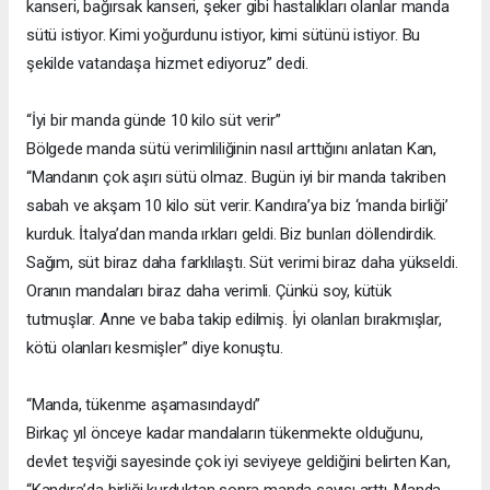
kanseri, bağırsak kanseri, şeker gibi hastalıkları olanlar manda
sütü istiyor. Kimi yoğurdunu istiyor, kimi sütünü istiyor. Bu
şekilde vatandaşa hizmet ediyoruz” dedi.
“İyi bir manda günde 10 kilo süt verir”
Bölgede manda sütü verimliliğinin nasıl arttığını anlatan Kan,
“Mandanın çok aşırı sütü olmaz. Bugün iyi bir manda takriben
sabah ve akşam 10 kilo süt verir. Kandıra’ya biz ‘manda birliği’
kurduk. İtalya’dan manda ırkları geldi. Biz bunları döllendirdik.
Sağım, süt biraz daha farklılaştı. Süt verimi biraz daha yükseldi.
Oranın mandaları biraz daha verimli. Çünkü soy, kütük
tutmuşlar. Anne ve baba takip edilmiş. İyi olanları bırakmışlar,
kötü olanları kesmişler” diye konuştu.
“Manda, tükenme aşamasındaydı”
Birkaç yıl önceye kadar mandaların tükenmekte olduğunu,
devlet teşviği sayesinde çok iyi seviyeye geldiğini belirten Kan,
“Kandıra’da birliği kurduktan sonra manda sayısı arttı. Manda,