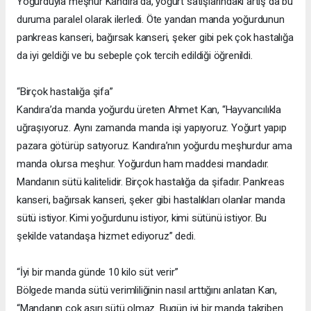
Yoğurduyla meşhur Kandıra’da, yoğurt satışlarındaki artış da bu
duruma paralel olarak ilerledi. Öte yandan manda yoğurdunun
pankreas kanseri, bağırsak kanseri, şeker gibi pek çok hastalığa
da iyi geldiği ve bu sebeple çok tercih edildiği öğrenildi.
“Birçok hastalığa şifa”
Kandıra’da manda yoğurdu üreten Ahmet Kan, “Hayvancılıkla
uğraşıyoruz. Aynı zamanda manda işi yapıyoruz. Yoğurt yapıp
pazara götürüp satıyoruz. Kandıra’nın yoğurdu meşhurdur ama
manda olursa meşhur. Yoğurdun ham maddesi mandadır.
Mandanın sütü kalitelidir. Birçok hastalığa da şifadır. Pankreas
kanseri, bağırsak kanseri, şeker gibi hastalıkları olanlar manda
sütü istiyor. Kimi yoğurdunu istiyor, kimi sütünü istiyor. Bu
şekilde vatandaşa hizmet ediyoruz” dedi.
“İyi bir manda günde 10 kilo süt verir”
Bölgede manda sütü verimliliğinin nasıl arttığını anlatan Kan,
“Mandanın çok aşırı sütü olmaz. Bugün iyi bir manda takriben