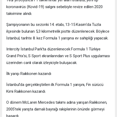
Yedi yıl boyunca F1 takviminde yer alan İstanbul, yeni tip
koronavirüs (Kovid-19) salgını sebebiyle revize edilen 2020
takvimine alındı.
Şampiyonanın bu sezonki 14. etabı, 13-15 Kasım'da Tuzla
ilçesinde bulunan 5,3 kilometrelik pistte düzenlenecek. Böylece
İstanbul, tarihte 8. kez Formula 1 yarışına ev sahipliği yapacak.
Intercity İstanbul Park’ta düzenlenecek Formula 1 Türkiye
Grand Prix'si, S Sport ekranlarından ve S Sport Plus uygulaması
üzerinden canlı olarak izleyiciyle buluşacak.
İlk yarışı Raikkonen kazandı
İstanbul'da gerçekleştirilen ilk Formula 1 yarışını, Fin sürücü
Kimi Raikkonen kazandı.
O dönem McLaren Mercedes takımı adına yarışan Raikkonen,
2005'teki yarışta damalı bayrağı rakiplerinin önünde görmeyi
başardı.