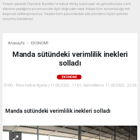
Yorum yazarak Topluluk Kuralları’nı kabul etmiş bulunuyor ve gebzehurses.com
sitesine yaptığınız yorumunuzla ilgili doğrudan veya dolaylı tüm sorumluluğu tek
başınıza üstleniyorsunuz. Yazılan tüm yorumlardan site yönetimi hiçbir şekilde
sorumlu tutulamaz.
Anasayfa
EKONOMİ
Manda sütündeki verimlilik inekleri
solladı
EKONOMİ
(İHA) - İhlas Haber Ajansı | 11.06.2022 - 11:01, Güncelleme: 11.06.2022 - 23:36
Manda sütündeki verimlilik inekleri solladı