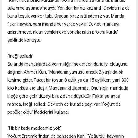
tükenme aşamasındaydı. Yeniden bir hız kazandı. Devletimiz de
buna teşvik veriyor tabi. Oradan biraz istifademiz var. Manda
fakir hayvan, yani manda her yerde yayılır. Devlet, mandayı
geliştirmeye, ırkları yenilemeye yönelik ıslah projesi kurdu”
şeklinde konuştu.
“İneği solladı”
Şu anda mandalardaki verimliliğin ineklerden daha iyi olduğuna
değinen Ahmet Kan, “Mandanın yavrusu ancak 2 yaşında bir
kesime gider. Fakat bir tosun 8 aylık ya da 15 aylıkken, yani 300
kilo karkas ete ulaşır. Mandanınki ulaşmaz. Onun için mandada
ineğe göre gelir düzeyi biraz daha düşüktür. Fakat şu anda
manda, ineği solladı. Devletin de burada payı var. Yoğurt da
popüler oldu” ifadelerini kullandı.
“Hiçbir katkı maddemiz yok”
Yoğurt üretimlerinden de bahseden Kan, “Yoğurdu, hayvanın