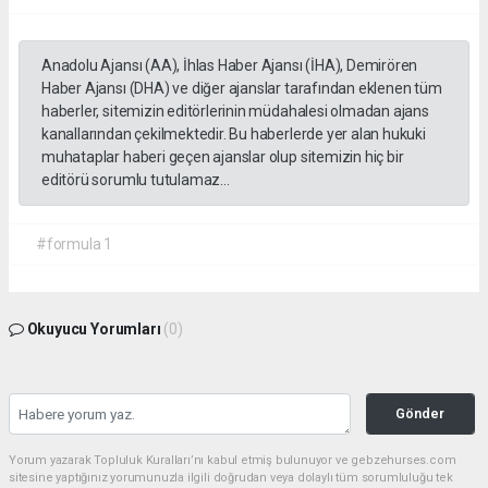
Anadolu Ajansı (AA), İhlas Haber Ajansı (İHA), Demirören
Haber Ajansı (DHA) ve diğer ajanslar tarafından eklenen tüm
haberler, sitemizin editörlerinin müdahalesi olmadan ajans
kanallarından çekilmektedir. Bu haberlerde yer alan hukuki
muhataplar haberi geçen ajanslar olup sitemizin hiç bir
editörü sorumlu tutulamaz...
#formula 1
Okuyucu Yorumları
(0)
Gönder
Yorum yazarak Topluluk Kuralları’nı kabul etmiş bulunuyor ve gebzehurses.com
sitesine yaptığınız yorumunuzla ilgili doğrudan veya dolaylı tüm sorumluluğu tek