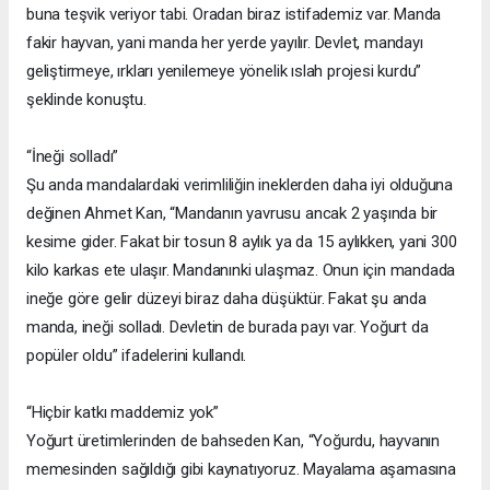
buna teşvik veriyor tabi. Oradan biraz istifademiz var. Manda
fakir hayvan, yani manda her yerde yayılır. Devlet, mandayı
geliştirmeye, ırkları yenilemeye yönelik ıslah projesi kurdu”
şeklinde konuştu.
“İneği solladı”
Şu anda mandalardaki verimliliğin ineklerden daha iyi olduğuna
değinen Ahmet Kan, “Mandanın yavrusu ancak 2 yaşında bir
kesime gider. Fakat bir tosun 8 aylık ya da 15 aylıkken, yani 300
kilo karkas ete ulaşır. Mandanınki ulaşmaz. Onun için mandada
ineğe göre gelir düzeyi biraz daha düşüktür. Fakat şu anda
manda, ineği solladı. Devletin de burada payı var. Yoğurt da
popüler oldu” ifadelerini kullandı.
“Hiçbir katkı maddemiz yok”
Yoğurt üretimlerinden de bahseden Kan, “Yoğurdu, hayvanın
memesinden sağıldığı gibi kaynatıyoruz. Mayalama aşamasına