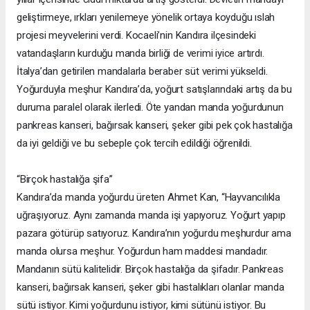
geliştirmeye, ırkları yenilemeye yönelik ortaya koyduğu ıslah
projesi meyvelerini verdi. Kocaeli’nin Kandıra ilçesindeki
vatandaşların kurduğu manda birliği de verimi iyice artırdı.
İtalya’dan getirilen mandalarla beraber süt verimi yükseldi.
Yoğurduyla meşhur Kandıra’da, yoğurt satışlarındaki artış da bu
duruma paralel olarak ilerledi. Öte yandan manda yoğurdunun
pankreas kanseri, bağırsak kanseri, şeker gibi pek çok hastalığa
da iyi geldiği ve bu sebeple çok tercih edildiği öğrenildi.
“Birçok hastalığa şifa”
Kandıra’da manda yoğurdu üreten Ahmet Kan, “Hayvancılıkla
uğraşıyoruz. Aynı zamanda manda işi yapıyoruz. Yoğurt yapıp
pazara götürüp satıyoruz. Kandıra’nın yoğurdu meşhurdur ama
manda olursa meşhur. Yoğurdun ham maddesi mandadır.
Mandanın sütü kalitelidir. Birçok hastalığa da şifadır. Pankreas
kanseri, bağırsak kanseri, şeker gibi hastalıkları olanlar manda
sütü istiyor. Kimi yoğurdunu istiyor, kimi sütünü istiyor. Bu