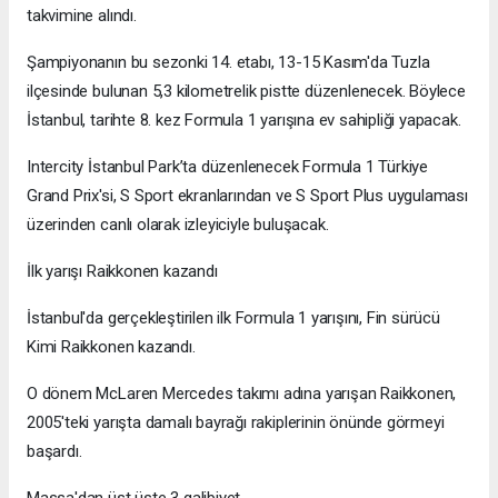
takvimine alındı.
Şampiyonanın bu sezonki 14. etabı, 13-15 Kasım'da Tuzla
ilçesinde bulunan 5,3 kilometrelik pistte düzenlenecek. Böylece
İstanbul, tarihte 8. kez Formula 1 yarışına ev sahipliği yapacak.
Intercity İstanbul Park’ta düzenlenecek Formula 1 Türkiye
Grand Prix'si, S Sport ekranlarından ve S Sport Plus uygulaması
üzerinden canlı olarak izleyiciyle buluşacak.
İlk yarışı Raikkonen kazandı
İstanbul'da gerçekleştirilen ilk Formula 1 yarışını, Fin sürücü
Kimi Raikkonen kazandı.
O dönem McLaren Mercedes takımı adına yarışan Raikkonen,
2005'teki yarışta damalı bayrağı rakiplerinin önünde görmeyi
başardı.
Massa'dan üst üste 3 galibiyet