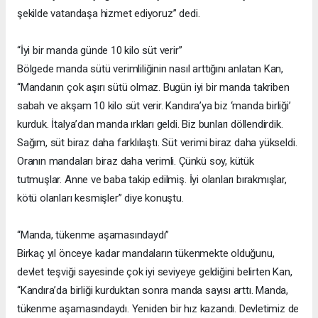
şekilde vatandaşa hizmet ediyoruz” dedi.
“İyi bir manda günde 10 kilo süt verir”
Bölgede manda sütü verimliliğinin nasıl arttığını anlatan Kan,
“Mandanın çok aşırı sütü olmaz. Bugün iyi bir manda takriben
sabah ve akşam 10 kilo süt verir. Kandıra’ya biz ‘manda birliği’
kurduk. İtalya’dan manda ırkları geldi. Biz bunları döllendirdik.
Sağım, süt biraz daha farklılaştı. Süt verimi biraz daha yükseldi.
Oranın mandaları biraz daha verimli. Çünkü soy, kütük
tutmuşlar. Anne ve baba takip edilmiş. İyi olanları bırakmışlar,
kötü olanları kesmişler” diye konuştu.
“Manda, tükenme aşamasındaydı”
Birkaç yıl önceye kadar mandaların tükenmekte olduğunu,
devlet teşviği sayesinde çok iyi seviyeye geldiğini belirten Kan,
“Kandıra’da birliği kurduktan sonra manda sayısı arttı. Manda,
tükenme aşamasındaydı. Yeniden bir hız kazandı. Devletimiz de