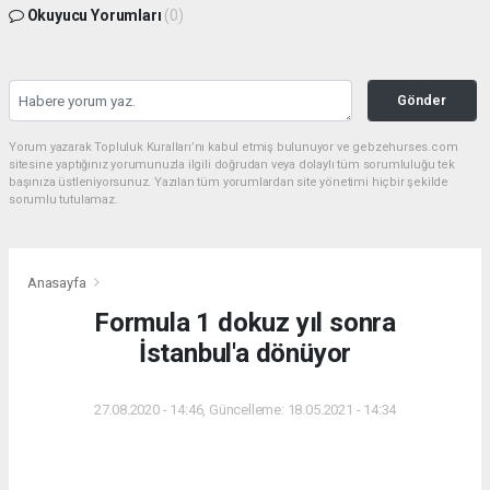
Okuyucu Yorumları
(0)
Gönder
Yorum yazarak Topluluk Kuralları’nı kabul etmiş bulunuyor ve gebzehurses.com
sitesine yaptığınız yorumunuzla ilgili doğrudan veya dolaylı tüm sorumluluğu tek
başınıza üstleniyorsunuz. Yazılan tüm yorumlardan site yönetimi hiçbir şekilde
sorumlu tutulamaz.
Anasayfa
Formula 1 dokuz yıl sonra
İstanbul'a dönüyor
27.08.2020 - 14:46, Güncelleme: 18.05.2021 - 14:34