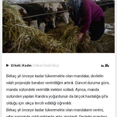
Erkek
|
Kadın
(Haberi Sesli Oku)
Birkaç yıl önceye kadar tükenmekte olan mandalar, devletin
ıslah projesiyle beraber verimliliğini artırdı. Güncel duruma göre,
manda sütündeki verimlilik inekleri solladı. Ayrıca, manda
sütünden yapılan Kandıra yoğurdunun da birçok hastalığa şifa
olduğu için sıkça tercih edildiği öğrenildi.
Birkaç yıl önceye kadar tükenmekte olan mandaların verimi,
yıllar içerisinde ciddi miktarda artış gösterdi. Devletin mandayı