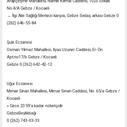
Arapçeşme Mahallesi, Namık Kemal Caddesi, 1025 Sokak
No:4/A Gebze / Kocaeli
→ İlgi Aile Sağlığı Merkezi karşısı, Gebze Sedaş arkası Gebze 0
(262) 646-55-84
Şule Eczanesi
Osman Yılmaz Mahallesi, Ilyas Uzuner Caddesi, Er-Ön
Apt.no17/b Gebze / Kocaeli
Gebze 0 (262) 642-42-12
Uğur Eczanesi
Mımar Sınan Mahallesi, Mımar Sınan Caddesi, No: 65/a Gebze /
Kocaeli
» Gece 23:59'a kadar nöbetçidir
GebzeBeylikbağı
0 (262) 743-03-33