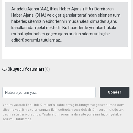
Anadolu Ajansı (AA), İhlas Haber Ajansı (İHA), Demirören
Haber Ajansı (DHA) ve diğer ajanslar tarafından eklenen tüm
haberler, sitemizin editörlerinin müdahalesi olmadan ajans
kanallarından çekilmektedir. Bu haberlerde yer alan hukuki
muhataplar haberi geçen ajanslar olup sitemizin hiç bir
editörü sorumlu tutulamaz...
Okuyucu Yorumları
(0)
Gönder
Yorum yazarak Topluluk Kuralları’nı kabul etmiş bulunuyor ve gebzehurses.com
sitesine yaptığınız yorumunuzla ilgili doğrudan veya dolaylı tüm sorumluluğu tek
başınıza üstleniyorsunuz. Yazılan tüm yorumlardan site yönetimi hiçbir şekilde
sorumlu tutulamaz.