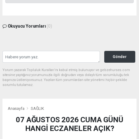
Okuyucu Yorumları
(0)
Gönder
Yorum yazarak Topluluk Kuralları’nı kabul etmiş bulunuyor ve gebzehurses.com
sitesine yaptığınız yorumunuzla ilgili doğrudan veya dolaylı tüm sorumluluğu tek
başınıza üstleniyorsunuz. Yazılan tüm yorumlardan site yönetimi hiçbir şekilde
sorumlu tutulamaz.
Anasayfa
SAĞLIK
07 AĞUSTOS 2026 CUMA GÜNÜ
HANGİ ECZANELER AÇIK?