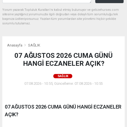
Yorum yazarak Topluluk Kuralları’nı kabul etmiş bulunuyor ve gebzehurses.com
sitesine yaptığınız yorumunuzla ilgili doğrudan veya dolaylı tüm sorumluluğu tek
başınıza üstleniyorsunuz. Yazılan tüm yorumlardan site yönetimi hiçbir şekilde
sorumlu tutulamaz.
Anasayfa
SAĞLIK
07 AĞUSTOS 2026 CUMA GÜNÜ
HANGİ ECZANELER AÇIK?
SAĞLIK
07.08.2026 - 10:55, Güncelleme: 07.08.2026 - 10:55
07 AĞUSTOS 2026 CUMA GÜNÜ HANGİ ECZANELER
AÇIK?