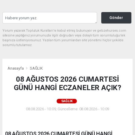
Gönder
Yorum yazarak Topluluk Kuralları’nı kabul etmiş bulunuyor ve gebzehurses.com
sitesine yaptığınız yorumunuzla ilgili doğrudan veya dolaylı tüm sorumluluğu tek
başınıza üstleniyorsunuz. Yazılan tüm yorumlardan site yönetimi hiçbir şekilde
sorumlu tutulamaz.
Anasayfa
SAĞLIK
08 AĞUSTOS 2026 CUMARTESİ
GÜNÜ HANGİ ECZANELER AÇIK?
SAĞLIK
08.08.2026 - 10:09, Güncelleme: 08.08.2026 - 10:09
08 AĞUSTOS 2026 CUMARTESİ GÜNÜ HANGİ