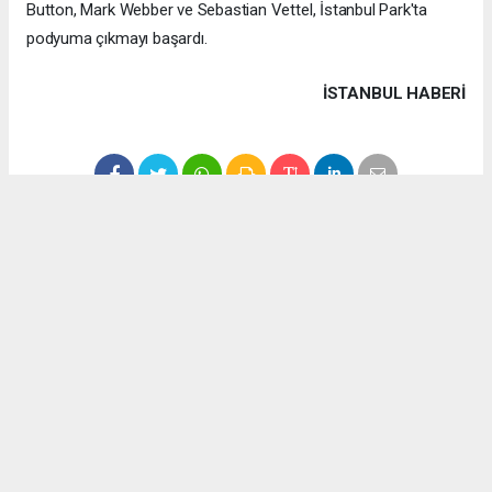
Button, Mark Webber ve Sebastian Vettel, İstanbul Park'ta
podyuma çıkmayı başardı.
İSTANBUL HABERİ
Anadolu Ajansı (AA), İhlas Haber Ajansı (İHA), Demirören
Haber Ajansı (DHA) ve diğer ajanslar tarafından eklenen tüm
haberler, sitemizin editörlerinin müdahalesi olmadan ajans
kanallarından çekilmektedir. Bu haberlerde yer alan hukuki
muhataplar haberi geçen ajanslar olup sitemizin hiç bir
editörü sorumlu tutulamaz...
#formula 1