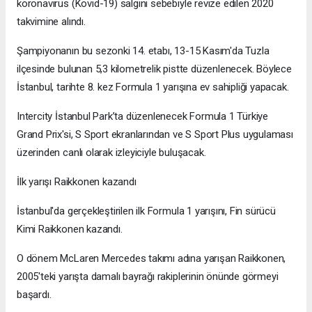
koronavirüs (Kovid-19) salgını sebebiyle revize edilen 2020
takvimine alındı.
Şampiyonanın bu sezonki 14. etabı, 13-15 Kasım'da Tuzla
ilçesinde bulunan 5,3 kilometrelik pistte düzenlenecek. Böylece
İstanbul, tarihte 8. kez Formula 1 yarışına ev sahipliği yapacak.
Intercity İstanbul Park’ta düzenlenecek Formula 1 Türkiye
Grand Prix'si, S Sport ekranlarından ve S Sport Plus uygulaması
üzerinden canlı olarak izleyiciyle buluşacak.
İlk yarışı Raikkonen kazandı
İstanbul'da gerçekleştirilen ilk Formula 1 yarışını, Fin sürücü
Kimi Raikkonen kazandı.
O dönem McLaren Mercedes takımı adına yarışan Raikkonen,
2005'teki yarışta damalı bayrağı rakiplerinin önünde görmeyi
başardı.