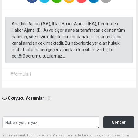
Anadolu Ajansı (AA), İhlas Haber Ajansı (İHA), Demirören
Haber Ajansı (DHA) ve diğer ajanslar tarafından eklenen tüm
haberler, sitemizin editörlerinin müdahalesi olmadan ajans
kanallarından çekilmektedir. Bu haberlerde yer alan hukuki
muhataplar haberi geçen ajanslar olup sitemizin hiç bir
editörü sorumlu tutulamaz...
#formula 1
Okuyucu Yorumları
(0)
Gönder
Yorum yazarak Topluluk Kuralları’nı kabul etmiş bulunuyor ve gebzehurses.com