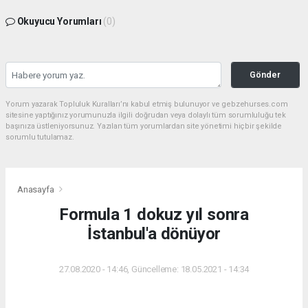
Okuyucu Yorumları
(0)
Gönder
Yorum yazarak Topluluk Kuralları’nı kabul etmiş bulunuyor ve gebzehurses.com
sitesine yaptığınız yorumunuzla ilgili doğrudan veya dolaylı tüm sorumluluğu tek
başınıza üstleniyorsunuz. Yazılan tüm yorumlardan site yönetimi hiçbir şekilde
sorumlu tutulamaz.
Anasayfa
Formula 1 dokuz yıl sonra
İstanbul'a dönüyor
27.08.2020 - 14:46, Güncelleme: 18.05.2021 - 14:34