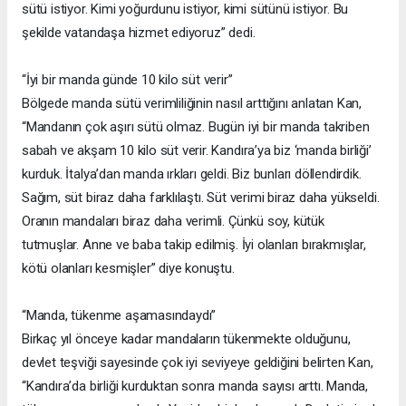
sütü istiyor. Kimi yoğurdunu istiyor, kimi sütünü istiyor. Bu
şekilde vatandaşa hizmet ediyoruz” dedi.
“İyi bir manda günde 10 kilo süt verir”
Bölgede manda sütü verimliliğinin nasıl arttığını anlatan Kan,
“Mandanın çok aşırı sütü olmaz. Bugün iyi bir manda takriben
sabah ve akşam 10 kilo süt verir. Kandıra’ya biz ‘manda birliği’
kurduk. İtalya’dan manda ırkları geldi. Biz bunları döllendirdik.
Sağım, süt biraz daha farklılaştı. Süt verimi biraz daha yükseldi.
Oranın mandaları biraz daha verimli. Çünkü soy, kütük
tutmuşlar. Anne ve baba takip edilmiş. İyi olanları bırakmışlar,
kötü olanları kesmişler” diye konuştu.
“Manda, tükenme aşamasındaydı”
Birkaç yıl önceye kadar mandaların tükenmekte olduğunu,
devlet teşviği sayesinde çok iyi seviyeye geldiğini belirten Kan,
“Kandıra’da birliği kurduktan sonra manda sayısı arttı. Manda,