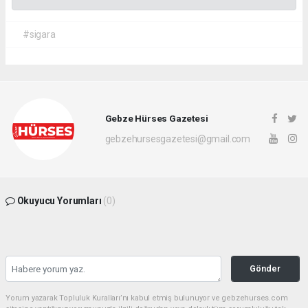
#sigara
Gebze Hürses Gazetesi
gebzehursesgazetesi@gmail.com
Okuyucu Yorumları
(0)
Gönder
Yorum yazarak Topluluk Kuralları’nı kabul etmiş bulunuyor ve gebzehurses.com