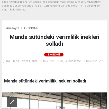
sitesine yaptığınız yorumunuzla ilgili doğrudan veya dolaylı tüm sorumluluğu tek
başınıza üstleniyorsunuz. Yazılan tüm yorumlardan site yönetimi hiçbir şekilde
sorumlu tutulamaz.
Anasayfa
EKONOMİ
Manda sütündeki verimlilik inekleri
solladı
EKONOMİ
(İHA) - İhlas Haber Ajansı | 11.06.2022 - 11:01, Güncelleme: 11.06.2022 - 23:36
Manda sütündeki verimlilik inekleri solladı