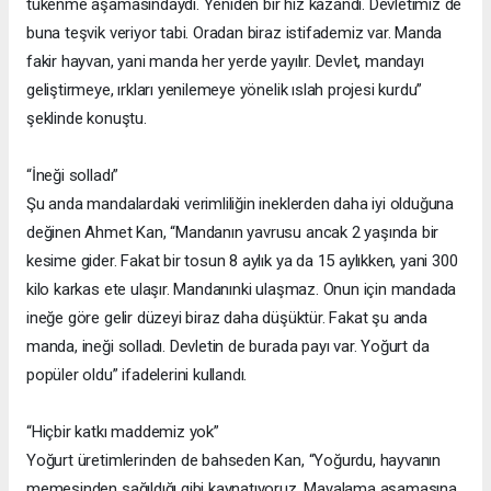
tükenme aşamasındaydı. Yeniden bir hız kazandı. Devletimiz de
buna teşvik veriyor tabi. Oradan biraz istifademiz var. Manda
fakir hayvan, yani manda her yerde yayılır. Devlet, mandayı
geliştirmeye, ırkları yenilemeye yönelik ıslah projesi kurdu”
şeklinde konuştu.
“İneği solladı”
Şu anda mandalardaki verimliliğin ineklerden daha iyi olduğuna
değinen Ahmet Kan, “Mandanın yavrusu ancak 2 yaşında bir
kesime gider. Fakat bir tosun 8 aylık ya da 15 aylıkken, yani 300
kilo karkas ete ulaşır. Mandanınki ulaşmaz. Onun için mandada
ineğe göre gelir düzeyi biraz daha düşüktür. Fakat şu anda
manda, ineği solladı. Devletin de burada payı var. Yoğurt da
popüler oldu” ifadelerini kullandı.
“Hiçbir katkı maddemiz yok”
Yoğurt üretimlerinden de bahseden Kan, “Yoğurdu, hayvanın
memesinden sağıldığı gibi kaynatıyoruz. Mayalama aşamasına