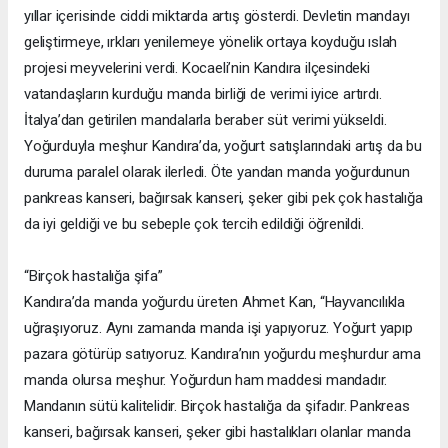
yıllar içerisinde ciddi miktarda artış gösterdi. Devletin mandayı
geliştirmeye, ırkları yenilemeye yönelik ortaya koyduğu ıslah
projesi meyvelerini verdi. Kocaeli’nin Kandıra ilçesindeki
vatandaşların kurduğu manda birliği de verimi iyice artırdı.
İtalya’dan getirilen mandalarla beraber süt verimi yükseldi.
Yoğurduyla meşhur Kandıra’da, yoğurt satışlarındaki artış da bu
duruma paralel olarak ilerledi. Öte yandan manda yoğurdunun
pankreas kanseri, bağırsak kanseri, şeker gibi pek çok hastalığa
da iyi geldiği ve bu sebeple çok tercih edildiği öğrenildi.
“Birçok hastalığa şifa”
Kandıra’da manda yoğurdu üreten Ahmet Kan, “Hayvancılıkla
uğraşıyoruz. Aynı zamanda manda işi yapıyoruz. Yoğurt yapıp
pazara götürüp satıyoruz. Kandıra’nın yoğurdu meşhurdur ama
manda olursa meşhur. Yoğurdun ham maddesi mandadır.
Mandanın sütü kalitelidir. Birçok hastalığa da şifadır. Pankreas
kanseri, bağırsak kanseri, şeker gibi hastalıkları olanlar manda