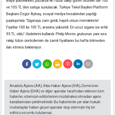
liraya yükselirken, pazarda en fazla talep gören ürünleri ise 100
ve 105 TL'den satışa sunulacak. Türkiye Tekel Bayileri Platform
Başkanı Özgür Aybaş, sosyal medya hesabından yaptığı
paylaşımda "Sigaraya zam geldi, hayırlı olsun memlekete!
Fiyatlar 100 ila 105 TL arasına yükseldi. En ucuz sigara ise artık
95 TL oldu" ifadelerini kullandı. Philip Morris grubunun yanı sıra
rakip tütün üreticilerinin de zamlı fiyatlarını bu hafta bitmeden
ilan etmesi bekleniyor.
Anadolu Ajansı (AA), İhlas Haber Ajansı (İHA), Demirören
Haber Ajansı (DHA) ve diğer ajanslar tarafından eklenen tüm
haberler, sitemizin editörlerinin müdahalesi olmadan ajans
kanallarından çekilmektedir. Bu haberlerde yer alan hukuki
muhataplar haberi geçen ajanslar olup sitemizin hiç bir
editörü sorumlu tutulamaz...